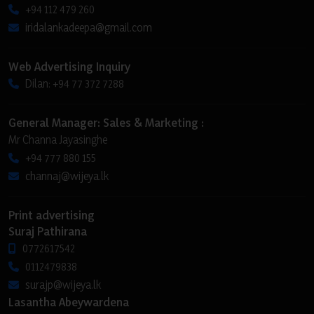
+94 112 479 260
iridalankadeepa@gmail.com
Web Advertising Inquiry
Dilan: +94 77 372 7288
General Manager: Sales & Marketing :
Mr Channa Jayasinghe
+94 777 880 155
channaj@wijeya.lk
Print advertising
Suraj Pathirana
0772617542
0112479838
surajp@wijeya.lk
Lasantha Abeywardena