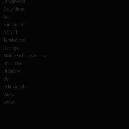
Lankadeepa
Daily Mirror
Ada
Sunday Times
Daily FT
Tamil Mirror
Deshaya
Middleeast Lankadeepa
Life Online
Hi Online
LW
Kelimandala
Wijeya
wnow