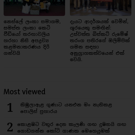
නෙස්ලේ ලංකා සමාගම,
දැයට ආදර්ශයක් වෙමින්,
සමස්ත ලංකා කෙටි
ශූරයෙකු සමඟින්:
වීඩියෝ තරඟාවලිය
උස්වත්ත බිස්කට් රුමේෂ්
හරහා නිසි අපද්‍රව්‍ය
තරංග පතිරගේ ඔලිම්පික්
කළමනාකරණය දිරි
ගමන සඳහා
ගන්වයි
අනුග්‍රාහකත්වයෙන් එක්
වෙයි.
Most viewed
1
කිඹුලාඇළ ගුණාට යනඑන මං නැතිකළ
පොලිස් ප්‍රහාරය
2
කොළඹට වතුර දෙන කැලණි ගඟ දුෂිතයි ගඟ
ගොඩගන්න කෝටි ගාණක මෙහෙයුමක්