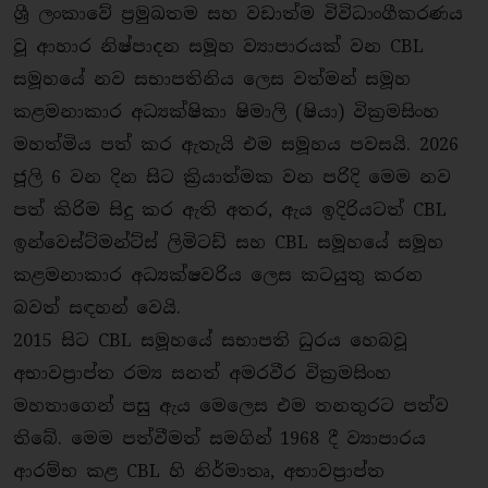
ශ්‍රී ලංකාවේ ප්‍රමුඛතම සහ වඩාත්ම විවිධාංගීකරණය
වූ ආහාර නිෂ්පාදන සමූහ ව්‍යාපාරයක් වන CBL
සමූහයේ නව සභාපතිනිය ලෙස වත්මන් සමූහ
කළමනාකාර අධ්‍යක්ෂිකා ෂිමාලි (ෂියා) වික්‍රමසිංහ
මහත්මිය පත් කර ඇතැයි එම සමූහය පවසයි. 2026
ජූලි 6 වන දින සිට ක්‍රියාත්මක වන පරිදි මෙම නව
පත් කිරිම සිදු කර ඇති අතර, ඇය ඉදිරියටත් CBL
ඉන්වෙස්ට්මන්ට්ස් ලිමිටඩ් සහ CBL සමූහයේ සමූහ
කළමනාකාර අධ්‍යක්ෂවරිය ලෙස කටයුතු කරන
බවත් සඳහන් වෙයි.
2015 සිට CBL සමූහයේ සභාපති ධුරය හෙබවූ
අභාවප්‍රාප්ත රම්‍ය සනත් අමරවීර වික්‍රමසිංහ
මහතාගෙන් පසු ඇය මෙලෙස එම තනතුරට පත්ව
තිබේ. මෙම පත්වීමත් සමගින් 1968 දී ව්‍යාපාරය
ආරම්භ කළ CBL හි නිර්මාතෘ, අභාවප්‍රාප්ත