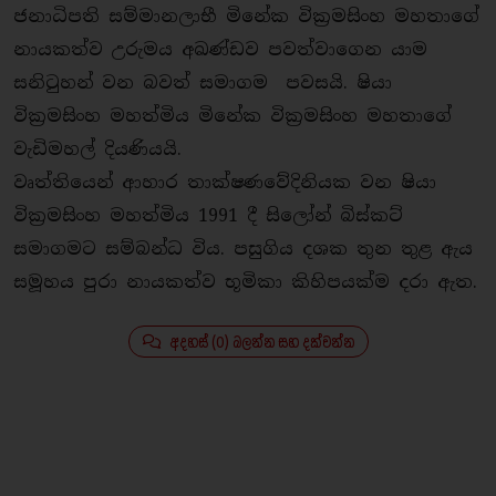
ජනාධිපති සම්මානලාභී මිනේක වික්‍රමසිංහ මහතාගේ
නායකත්ව උරුමය අඛණ්ඩව පවත්වාගෙන යාම
සනිටුහන් වන බවත් සමාගම පවසයි. ෂියා
වික්‍රමසිංහ මහත්මිය මිනේක වික්‍රමසිංහ මහතාගේ
වැඩිමහල් දියණියයි.
වෘත්තියෙන් ආහාර තාක්ෂණවේදිනියක වන ෂියා
වික්‍රමසිංහ මහත්මිය 1991 දී සිලෝන් බිස්කට්
සමාගමට සම්බන්ධ විය. පසුගිය දශක තුන තුළ ඇය
සමූහය පුරා නායකත්ව භූමිකා කිහිපයක්ම දරා ඇත.
අදහස් (0) බලන්න සහ දක්වන්න