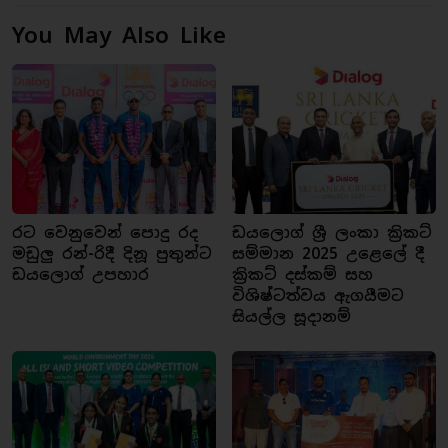
You May Also Like
රට වෙනුවෙන් පොදු රද
ඩයලොග් ශ්‍රී ලංකා ක්‍රිකට්
මඩුලු රන්-රිදී දිනූ පුතුන්ට
සම්මාන 2025 උළෙලේ දී
ඩයලොග් උපහාර
ක්‍රිකට් දස්කම් සහ
විශිෂ්ටත්වය ඇගයීමට
සියල්ල සූදානම්