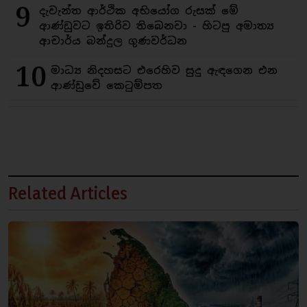
9
දැවැන්ත ආර්ථික අභියෝග රුසක් මේ
ආණ්ඩුවට ඉතිරිව තිබෙනවා - හිටපු අමාත්‍ය
ආචාර්ය බන්දුල ගුණවර්ධන
10
මාධ්‍ය නිදහසට එරෙහිව සුදු ඇඳගෙන එන
ආණ්ඩුවේ කෙටුම්පත
Related Articles