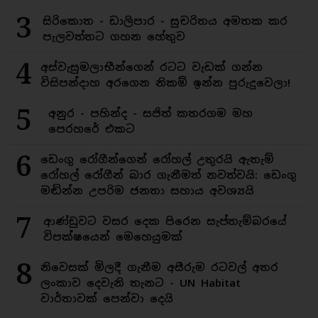
3
සිරිකොත - ඩාලිපාර - සුචරිතය අමතක කර
පැලවත්තට ගහන හේතුව
4
අස්වැසුමලාභීන්ගෙන් රටට වැඩක් ගන්න
විසිපන්දාහ අරගෙන නිකම් ඉන්න පුරුදුවෙලා!
5
අනුර - පහින්ද - සජිත් කතරගම මහ
පෙරහරේ එකට
6
ඩෙංගු රෝගීන්ගෙන් රෝහල් උතුරයි ඇතැම්
රෝහල් රෝගීන් බාර ගැනීමත් නවත්වයි: ඩෙංගු
මඬින්න උපරිම ජනතා සහාය අවශ්‍යයි
7
ආණ්ඩුවට වසර දෙක පිරෙන සැප්තැම්බරයේ
විපක්ෂයෙන් මෙහෙයුමක්
8
නිවෙසක් මිලදී ගැනීම අසීරුම රටවල් අතර
ලංකාව දෙවැනි තැනට - UN Habitat
වාර්තාවක් පෙන්වා දෙයි