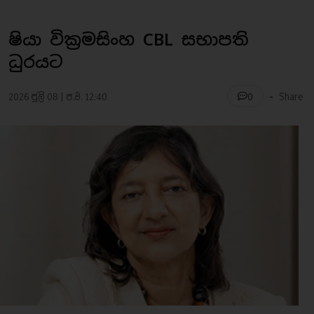
ෂියා වික්‍රමසිංහ CBL සභාපති
ධුරයට
-
2026 ජූලි 08 | ප.ව. 12:40
Share
0