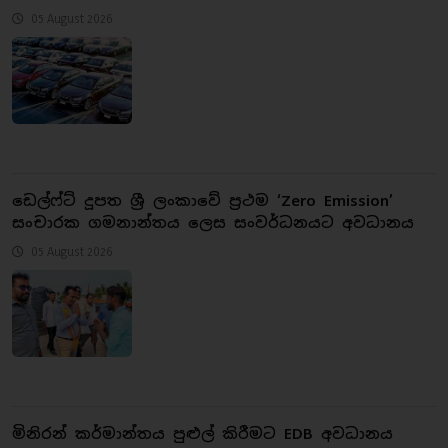
05 August 2026
ඩෙල්ෆ්ට් දූපත ශ්‍රී ලංකාවේ ප්‍රථම ‘Zero Emission’
සංචාරක ගමනාන්තය ලෙස සංවර්ධනයට අවධානය
05 August 2026
මිනිරන් කර්මාන්තය පුළුල් කිරීමට EDB අවධානය