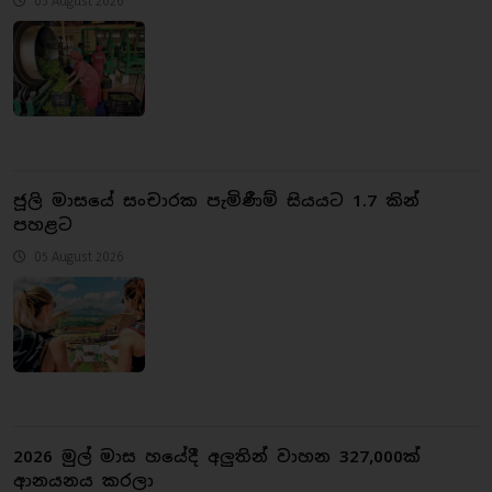
05 August 2026
ජූලි මාසයේ සංචාරක පැමිණීම් සියයට 1.7 කින්
පහළට
05 August 2026
2026 මුල් මාස හයේදී අලුතින් වාහන 327,000ක්
ආනයනය කරලා