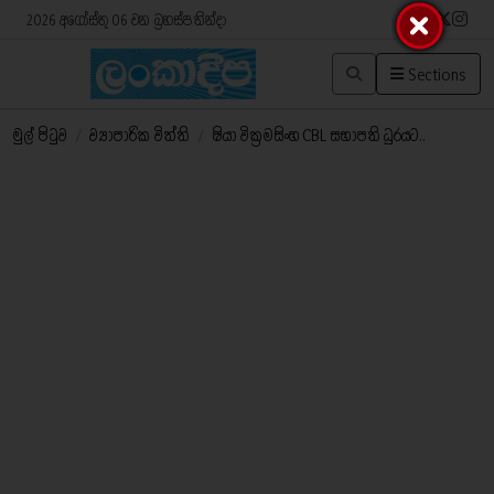
2026 අගෝස්තු 06 වන බ්‍රහස්පතින්දා
Sections
මුල් පිටුව
/
ව්‍යාපාරික විත්ති
/
ෂියා වික්‍රමසිංහ CBL සභාපති ධුරයට..