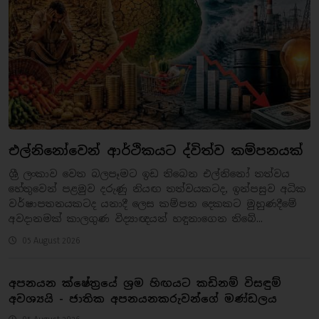
එල්නිනෝවෙන් ආර්ථිකයට ද්විත්ව කම්පනයක්
ශ්‍රී ලංකාව වෙත බලපෑමට ඉඩ තිබෙන එල්නිනෝ තත්වය
හේතුවෙන් පළමුව දරුණු නියඟ තත්වයකටද, ඉන්පසුව අධික
වර්ෂාපතනයකටද යනාදී ලෙස කම්පන දෙකකට මුහුණදීමේ
අවදානමක් කාලගුණ විද්‍යාඥයන් හඳුනාගෙන තිබේ...
05 August 2026
අපනයන ක්ෂේත්‍රයේ ශ්‍රම හිඟයට කඩිනම් විසඳුම්
අවශ්‍යයි - ජාතික අපනයනකරුවන්ගේ මණ්ඩලය