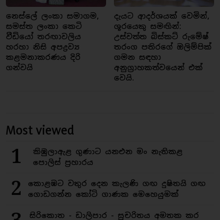
නෙස්ලේ ලංකා සමාගම,
දැයට ආදර්ශයක් වෙමින්,
සමස්ත ලංකා කෙටි
ශූරයෙකු සමඟින්:
වීඩියෝ තරඟාවලිය
උස්වත්ත බිස්කට් රුමේෂ්
හරහා නිසි අපද්‍රව්‍ය
තරංග පතිරගේ ඔලිම්පික්
කළමනාකරණය දිරි
ගමන සඳහා
ගන්වයි
අනුග්‍රාහකත්වයෙන් එක්
වෙයි.
Most viewed
1
කිඹුලාඇළ ගුණාට යනඑන මං නැතිකළ
පොලිස් ප්‍රහාරය
2
කොළඹට වතුර දෙන කැලණි ගඟ දුෂිතයි ගඟ
ගොඩගන්න කෝටි ගාණක මෙහෙයුමක්
සිරිකොත - ඩාලිපාර - සුචරිතය අමතක කර