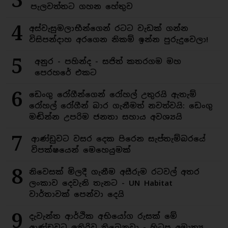
3
පැලවත්තට ගහන හේතුව
4
අස්වැසුමලාභීන්ගෙන් රටට වැඩක් ගන්න
විසිපන්දාහ අරගෙන නිකම් ඉන්න පුරුදුවෙලා!
5
අනුර - පහින්ද - සජිත් කතරගම මහ
පෙරහරේ එකට
6
ඩෙංගු රෝගීන්ගෙන් රෝහල් උතුරයි ඇතැම්
රෝහල් රෝගීන් බාර ගැනීමත් නවත්වයි: ඩෙංගු
මඬින්න උපරිම ජනතා සහාය අවශ්‍යයි
7
ආණ්ඩුවට වසර දෙක පිරෙන සැප්තැම්බරයේ
විපක්ෂයෙන් මෙහෙයුමක්
8
නිවෙසක් මිලදී ගැනීම අසීරුම රටවල් අතර
ලංකාව දෙවැනි තැනට - UN Habitat
වාර්තාවක් පෙන්වා දෙයි
9
දැවැන්ත ආර්ථික අභියෝග රුසක් මේ
ආණ්ඩුවට ඉතිරිව තිබෙනවා - හිටපු අමාත්‍ය