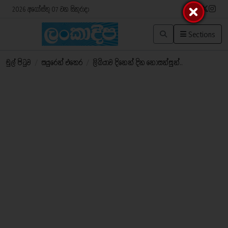
2026 අගෝස්තු 07 වන සිකුරාදා
Sections
මුල් පිටුව
/
සයුරෙන් එතෙර
/
ලිබියාව දිනෙන් දින නොසන්සුන්..