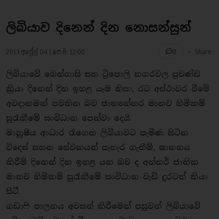
ලිබියාව දිනෙන් දින නොසන්සුන්
-
2013 අප්‍රේල් 04 | පෙ.ව. 12:00
Share
0
ලිබියාවේ බෙන්ගාසි සහ ටි‍්‍රපොලි නගරවල ප‍්‍රචණ්ඩ
කි‍්‍රයා දිනෙන් දින ඉහළ යෑම නිසා, රට අස්ථාවර වීමේ
අවදානමක් පවතින බව ජාත්‍යන්තර මානව හිමිකම්
සුරැකීමේ සංවිධාන පෙන්වා දෙයි.
මානුෂීය ආධාර රැගෙන ලිබියාවට පැමිණ සිටින
විදෙස් සහන සේවකයන් පැහැර ගැනීම්, ඝාතනය
කිරීම් දිනෙන් දින ඉහළ යන බව ද අන්තර් ජාතික
මානව හිමිකම් සුරැකීමේ සංවිධාන වැඩි දුරටත් කියා
සිටී.
ගඩාෆි පාලනය අවසන් කිරීමෙන් පසුවත් ලිබියාවේ