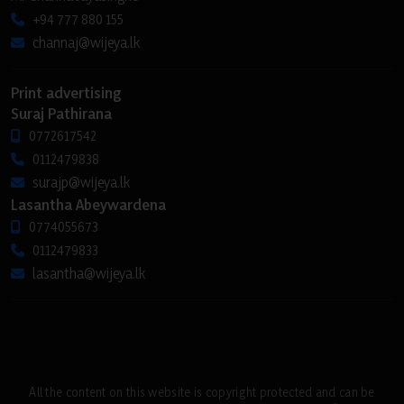
+94 777 880 155
channaj@wijeya.lk
Print advertising
Suraj Pathirana
0772617542
0112479838
surajp@wijeya.lk
Lasantha Abeywardena
0774055673
0112479833
lasantha@wijeya.lk
All the content on this website is copyright protected and can be