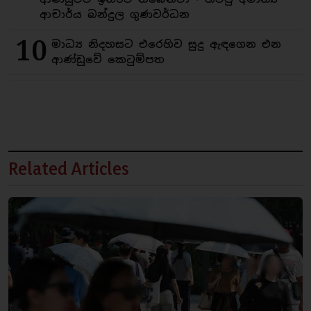
ආචාර්ය බන්දුල ගුණවර්ධන
10
මාධ්‍ය නිදහසට එරෙහිව සුදු ඇඳගෙන එන
ආණ්ඩුවේ කෙටුම්පත
Related Articles