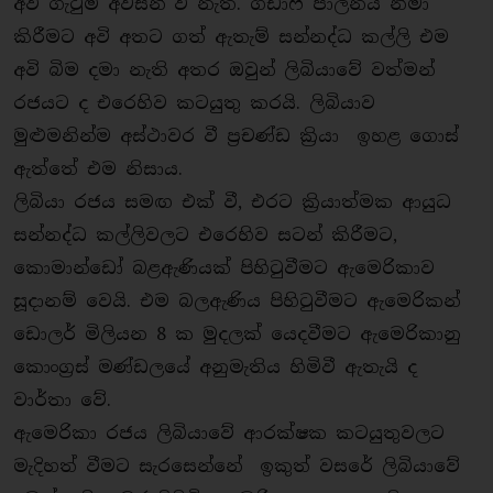
අවි ගැටුම් අවසන් වී නැත. ගඩාෆි පාලනය නිමා
කිරීමට අවි අතට ගත් ඇතැම් සන්නද්ධ කල්ලි එම
අවි බිම දමා නැති අතර ඔවුන් ලිබියාවේ වත්මන්
රජයට ද එරෙහිව කටයුතු කරයි. ලිබියාව
මුළුමනින්ම අස්ථාවර වී ප‍්‍රචණ්ඩ කි‍්‍රයා ඉහළ ගොස්
ඇත්තේ එම නිසාය.
ලිබියා රජය සමඟ එක් වී, එරට කි‍්‍රයාත්මක ආයුධ
සන්නද්ධ කල්ලිවලට එරෙහිව සටන් කිරීමට,
කොමාන්ඩෝ බළඇණියක් පිහිටුවීමට ඇමෙරිකාව
සූදානම් වෙයි. එම බලඇණිය පිහිටුවීමට ඇමෙරිකන්
ඩොලර් මිලියන 8 ක මුදලක් යෙදවීමට ඇමෙරිකානු
කොංග‍්‍රස් මණ්ඩලයේ අනුමැතිය හිමිවී ඇතැයි ද
වාර්තා වේ.
ඇමෙරිකා රජය ලිබියාවේ ආරක්ෂක කටයුතුවලට
මැදිහත් වීමට සැරසෙන්නේ ඉකුත් වසරේ ලිබියාවේ