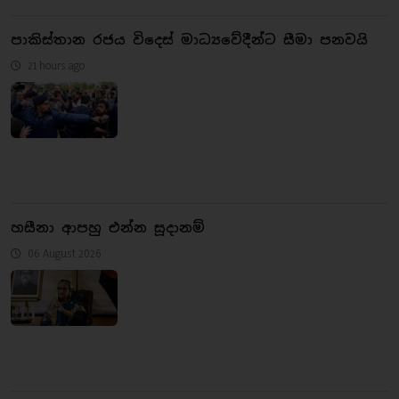
පාකිස්තාන රජය විදෙස් මාධ්‍යවේදීන්ට සීමා පනවයි
21 hours ago
හසීනා ආපහු එන්න සූදානම්
06 August 2026