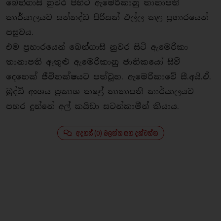
බෙන්ගාසි නුවර පිහිටි ඇමෙරිකානු තානාපති
කාර්යාලයට සන්නද්ධ පිරිසක් එල්ල කළ ප‍්‍රහාරයෙන්
පසුවය.
එම ප‍්‍රහාරයෙන් බෙන්ගාසි නුවර සිටි ඇමෙරිකා
තානාපති ඇතුළු ඇමෙරිකානු ජාතිකයෝ සිව්
දෙනෙක් ජීවිතක්ෂයට පත්වූහ. ඇමෙරිකාවේ සී.අයි.ඒ.
බුද්ධි අංශය ප‍්‍රකාශ කළේ තානාපති කාර්යාලයට
පහර දුන්නේ අල් කයිඩා සටන්කාමීන් කියාය.
අදහස් (0) බලන්න සහ දක්වන්න