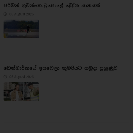
ජර්මන් ගුවන්තොටුපොළේ ඩ්‍රෝන යානයක්
06 August 2026
ඩෙන්මාර්කයේ ඉසබෙලා කුමරියට හමුදා පුහුණුව
06 August 2026