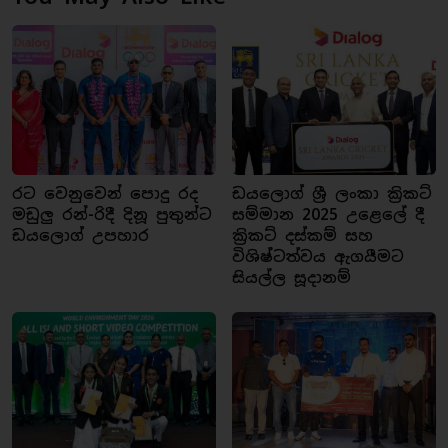
රට වෙනුවෙන් පොදු රද
ඩයලොග් ශ්‍රී ලංකා ක්‍රිකට්
මඩුලු රන්-රිදී දිනූ පුතුන්ට
සම්මාන 2025 උළෙලේ දී
ඩයලොග් උපහාර
ක්‍රිකට් දස්කම් සහ
විශිෂ්ටත්වය ඇගයීමට
සියල්ල සූදානම්