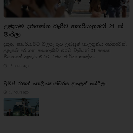
උණුසුම දරාගන්න බැරිව කොරියානුවෝ 21 ක්
මැරිලා
දකුණු කොරියාවට බලපෑ දැඩි උණුසුම් කාලගුණය හේතුවෙන්,
උණුසුම දරාගත නොහැකිව එරට වැසියන් 21 දෙනකු
මියගොස් ඇතැයි එරට රජය වාර්තා කළේය...
16 hours ago
ට්‍රම්ප් රැගත් හෙලිකොප්ටරය නූලෙන් බේරිලා
16 hours ago