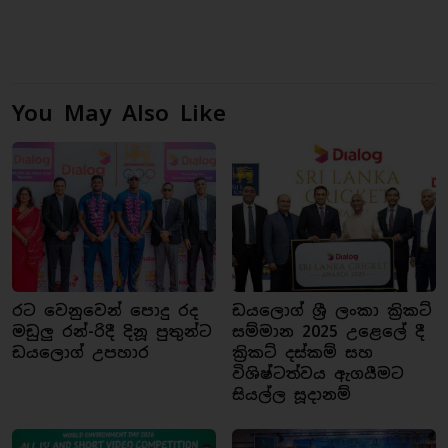
You May Also Like
රට වෙනුවෙන් පොදු රද
ඩයලොග් ශ්‍රී ලංකා ක්‍රිකට්
මඩුලු රන්-රිදී දිනූ පුතුන්ට
සම්මාන 2025 උළෙලේ දී
ඩයලොග් උපහාර
ක්‍රිකට් දස්කම් සහ
විශිෂ්ටත්වය ඇගයීමට
සියල්ල සූදානම්