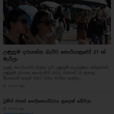
උණුසුම දරාගන්න බැරිව කොරියානුවෝ 21 ක්
මැරිලා
දකුණු කොරියාවට බලපෑ දැඩි උණුසුම් කාලගුණය හේතුවෙන්,
උණුසුම දරාගත නොහැකිව එරට වැසියන් 21 දෙනකු
මියගොස් ඇතැයි එරට රජය වාර්තා කළේය...
14 hours ago
ට්‍රම්ප් රැගත් හෙලිකොප්ටරය නූලෙන් බේරිලා
14 hours ago