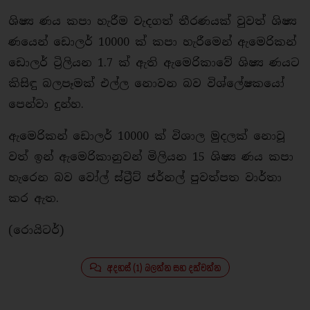
ශිෂ්‍ය ණය කපා හැරීම වැදගත් තීරණයක් වුවත් ශිෂ්‍ය
ණයෙන් ඩොලර් 10000 ක් කපා හැරීමෙන් ඇමෙරිකන්
ඩොලර් ට්‍රිලියන 1.7 ක් ඇති ඇමෙරිකාවේ ශිෂ්‍ය ණයට
කිසිඳු බලපෑමක් එල්ල නොවන බව විශ්ලේෂකයෝ
පෙන්වා දුන්හ.
ඇමෙරිකන් ඩොලර් 10000 ක් විශාල මුදලක් නොවූ
වත් ඉන් ඇමෙරිකානුවන් මිලියන 15 ශිෂ්‍ය ණය කපා
හැරෙන බව වෝල් ස්ට්‍රීට් ජර්නල් පුවත්පත වාර්තා
කර ඇත.
(රොයිටර්)
අදහස් (1) බලන්න සහ දක්වන්න