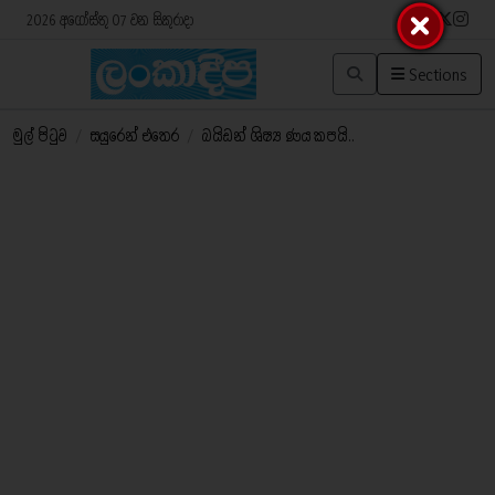
2026 අගෝස්තු 07 වන සිකුරාදා
Sections
මුල් පිටුව
/
සයුරෙන් එතෙර
/
බයිඩන් ශිෂ්‍ය ණය කපයි..