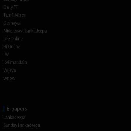
Daily FT
Tamil Mirror
Deshaya
Middleeast Lankadeepa
Life Online
Hi Online
LW
Kelimandala
Wijeya
wnow
E-papers
Lankadeepa
Sunday Lankadeepa