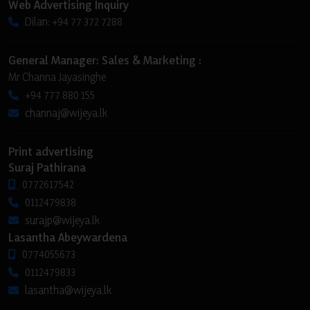
Web Advertising Inquiry
Dilan: +94 77 372 7288
General Manager: Sales & Marketing :
Mr Channa Jayasinghe
+94 777 880 155
channaj@wijeya.lk
Print advertising
Suraj Pathirana
0772617542
0112479838
surajp@wijeya.lk
Lasantha Abeywardena
0774055673
0112479833
lasantha@wijeya.lk