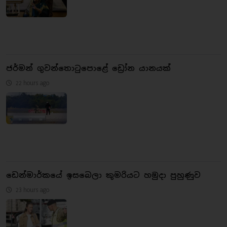
ජර්මන් ගුවන්තොටුපොළේ ඩ්‍රෝන යානයක්
22 hours ago
ඩෙන්මාර්කයේ ඉසබෙලා කුමරියට හමුදා පුහුණුව
23 hours ago