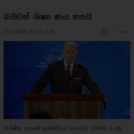
බයිඩන් ශිෂ්‍ය ණය කපයි
-
2022 අගෝස්තු 25 | ප.ව. 01:18
Share
1
වාර්ෂික අදායම ඇමෙරිකන් ඩොලර් 125000 ට අඩු