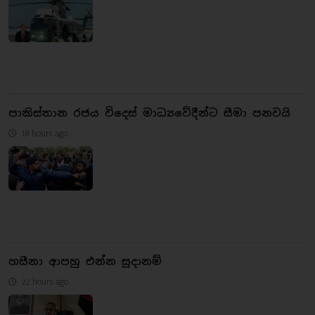
පාකිස්තාන රජය විදෙස් මාධ්‍යවේදීන්ට සීමා පනවයි
18 hours ago
හසීනා ආපහු එන්න සූදානම්
22 hours ago