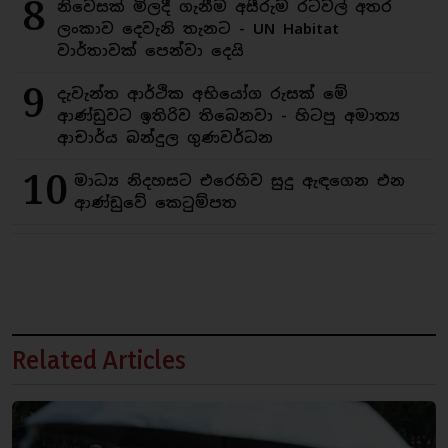
8
නිවෙසක් මිලදී ගැනීම අසීරුම රටවල් අතර
ලංකාව දෙවැනි තැනට - UN Habitat
වාර්තාවක් පෙන්වා දෙයි
9
දැවැන්ත ආර්ථික අභියෝග රුසක් මේ
ආණ්ඩුවට ඉතිරිව තිබෙනවා - හිටපු අමාත්‍ය
ආචාර්ය බන්දුල ගුණවර්ධන
10
මාධ්‍ය නිදහසට එරෙහිව සුදු ඇඳගෙන එන
ආණ්ඩුවේ කෙටුම්පත
Related Articles