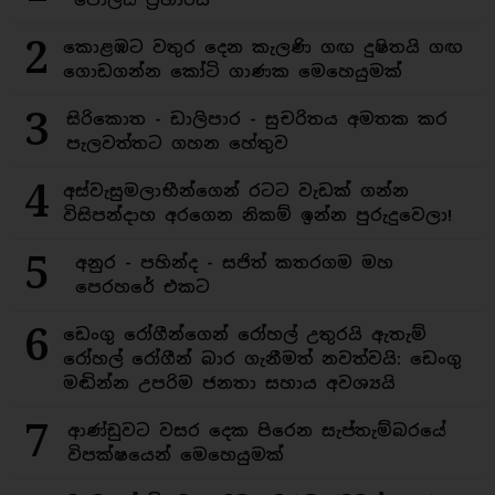
2
කොළඹට වතුර දෙන කැලණි ගඟ දුෂිතයි ගඟ
ගොඩගන්න කෝටි ගාණක මෙහෙයුමක්
3
සිරිකොත - ඩාලිපාර - සුචරිතය අමතක කර
පැලවත්තට ගහන හේතුව
4
අස්වැසුමලාභීන්ගෙන් රටට වැඩක් ගන්න
විසිපන්දාහ අරගෙන නිකම් ඉන්න පුරුදුවෙලා!
5
අනුර - පහින්ද - සජිත් කතරගම මහ
පෙරහරේ එකට
6
ඩෙංගු රෝගීන්ගෙන් රෝහල් උතුරයි ඇතැම්
රෝහල් රෝගීන් බාර ගැනීමත් නවත්වයි: ඩෙංගු
මඬින්න උපරිම ජනතා සහාය අවශ්‍යයි
7
ආණ්ඩුවට වසර දෙක පිරෙන සැප්තැම්බරයේ
විපක්ෂයෙන් මෙහෙයුමක්