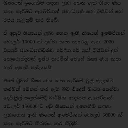
ශිෂ්‍යයන් ඉගෙනීම සඳහා ලබා ගෙන ඇති ශිෂ්‍ය ණය
කපා හැරීමට ඇමෙරිකන් ජනාධිපති ජෝ බයිඩන් ගේ
රජය සැලසුම් කර තිබේ.
ඒ අනුව ශිෂ්‍යයන් ලබා ගෙන ඇති ණයෙන් ඇමෙරිකන්
ඩොලර් 10000 ක් දක්වා කපා හැරෙනු ඇත. 2020
වසරේ ජනාධිපතිවරණ වේදිකාවේ ජෝ බයිඩන් දුන්
පොරොන්දුවක් ඉෂ්ට කරමින් මෙසේ ශිෂ්‍ය ණය කපා
හැර ඇතැයි පැවැසෙයි.
එසේ වුවත් ශිෂ්‍ය ණය කපා හැරීමේ මුල් සැලැස්ම
තරමක් වෙනස් කර ඇති බව විදෙස් මාධ්‍ය පෙන්වා
දෙයි.මුල් සැලස්මේදී වාර්ෂික ආදායම ඇමෙරිකන්
ඩොලර් 150000 ට අඩු ශිෂ්‍යයන් ඉගෙනීම සඳහා
ලබාගෙන ඇති ණයෙන් ඇමෙරිකන් ඩොලර් 50000 ක්
කපා හැරීමට තීරණය කර තිබුණි.