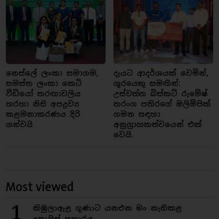
නෙස්ලේ ලංකා සමාගම,
දැයට ආදර්ශයක් වෙමින්,
සමස්ත ලංකා කෙටි
ශූරයෙකු සමඟින්:
වීඩියෝ තරඟාවලිය
උස්වත්ත බිස්කට් රුමේෂ්
හරහා නිසි අපද්‍රව්‍ය
තරංග පතිරගේ ඔලිම්පික්
කළමනාකරණය දිරි
ගමන සඳහා
ගන්වයි
අනුග්‍රාහකත්වයෙන් එක්
වෙයි.
Most viewed
1
කිඹුලාඇළ ගුණාට යනඑන මං නැතිකළ
පොලිස් ප්‍රහාරය