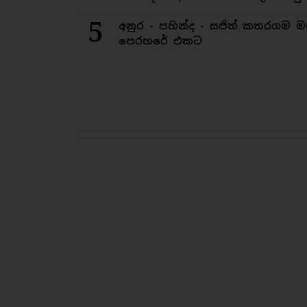
5
අනුර - පහින්ද - සජිත් කතරගම 
පෙරහරේ එකට