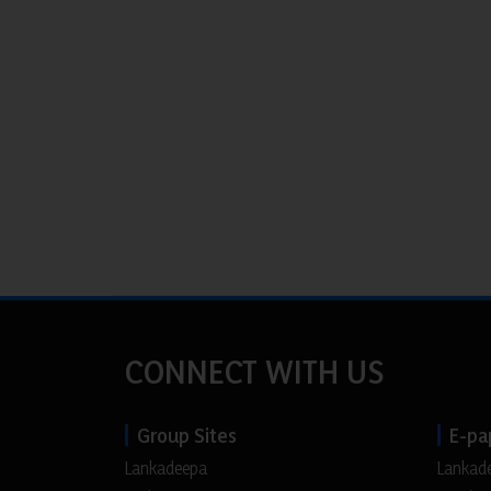
CONNECT WITH US
Group Sites
E-pa
Lankadeepa
Lankad