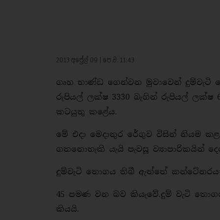
2013 අප්‍රේල් 09 | පෙ.ව. 11:43
ගෘහ භාණ්ඩ ගෙන්වන මුවාවෙන් දුම්වැටි 
රුපියල් ලක්ෂ 3330 බැගින් රුපියල් ලක්ෂ 
කටයුතු කළේය.
මේ එදා මෙදාතුර රේගුව විසින් නියම ක
ගතනොහැකි යැයි පැවසූ ව්‍යාපාරිකයින් ද
දුම්වැටි තොගය තිබී ඇත්තේ කන්ටේනර
45 පමණ වන බව කියැවේ.දුම් වැටි තොග
කියයි.