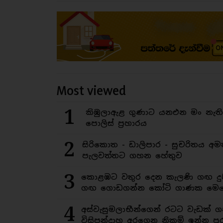
Most viewed
1
කිඹුලාඇළ ගුණාට යනඑන මං නැත
පොලිස් ප්‍රහාරය
2
සිරිකොත - ඩාලිපාර - සුචරිතය 
පැලවත්තට ගහන හේතුව
3
කොළඹට වතුර දෙන කැලණි ගඟ දුෂ
ගඟ ගොඩගන්න කෝටි ගාණක මෙහ
4
අස්වැසුමලාභීන්ගෙන් රටට වැඩක් ග
විසිපන්දාහ අරගෙන නිකම් ඉන්න පුර