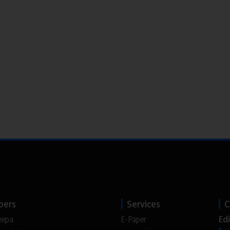
pers
Services
C
Edi
eepa
E-Paper