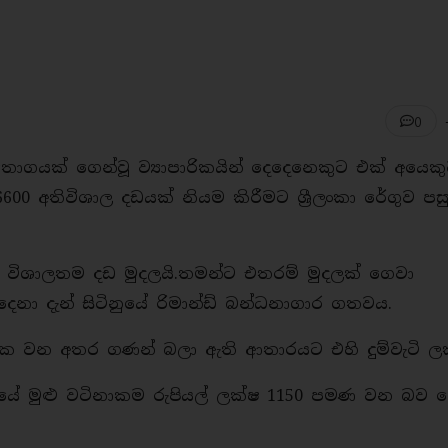
0
තොගයක් ගෙන්වූ ව්‍යාපාරිකයින් දෙදෙනෙකුට එක් අයෙක
6600 අතිවිශාල දඩයක් නියම කිරීමට ශ්‍රීලංකා රේගුව පස
ළ විශාලතම දඩ මුදලයි.තමන්ට එතරම් මුදලක් ගෙවා
ෙදෙනා දැන් සිටිනුයේ රිමාන්ඩ් බන්ධනාගාර ගතවය.
යක වන අතර ගණන් බලා ඇති ආතාරයට එහි දුම්වැටි ල
යේ මුළු වටිනාකම රුපියල් ලක්ෂ 1150 පමණ වන බව ර