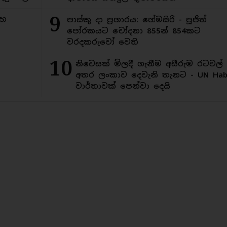
9
මහ
පාස්කු දා ප්‍රහාරය: හේමසිරි - පූජිත්
පෝරකයට චෝදනා 855න් 854කට
වරදකරුවෝ වෙති
10
නිවෙසක් මිලදී ගැනීම අසීරුම රටවල්
අතර ලංකාව දෙවැනි තැනට - UN Habi
වාර්තාවක් පෙන්වා දෙයි