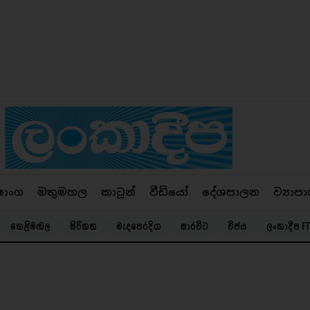
ෂාංග
මතුමහල
කාටූන්
වීඩියෝ
දේශපාලන
ව්‍යාපා
කෙළිමඬල
සිරිකත
මැදපෙරදිග
සාරවිට
විජය
ලංකාදීප FT