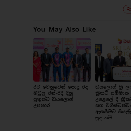
You May Also Like
රට වෙනුවෙන් පොදු රද
ඩයලොග් ශ්‍රී ල
මඩුලු රන්-රිදී දිනූ
ක්‍රිකට් සම්මාන
පුතුන්ට ඩයලොග්
උළෙලේ දී ක්‍රික
උපහාර
සහ විශිෂ්ටත්ව
ඇගයීමට සියල්
සූදානම්