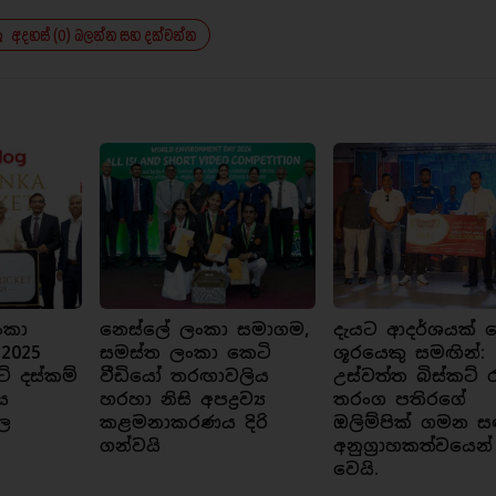
අදහස් (0) බලන්න සහ දක්වන්න
ංකා
නෙස්ලේ ලංකා සමාගම,
දැයට ආදර්ශයක් ව
 2025
සමස්ත ලංකා කෙටි
ශූරයෙකු සමඟින්:
ට් දස්කම්
වීඩියෝ තරඟාවලිය
උස්වත්ත බිස්කට් 
ය
හරහා නිසි අපද්‍රව්‍ය
තරංග පතිරගේ
ල
කළමනාකරණය දිරි
ඔලිම්පික් ගමන ස
ගන්වයි
අනුග්‍රාහකත්වයෙන්
වෙයි.