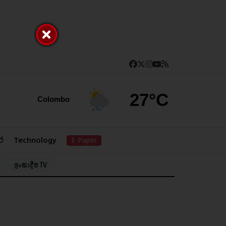
27°C
Colombo
ර
Technology
E-Paper
ලංකාදීප TV