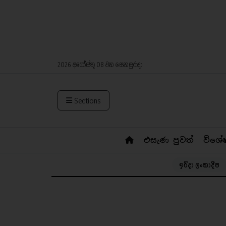
2026 අගෝස්තු 08 වන සෙනසුරාදා
Sections
එසැණ පුවත්
විශේ
ඉරිදා ලංකාදීප