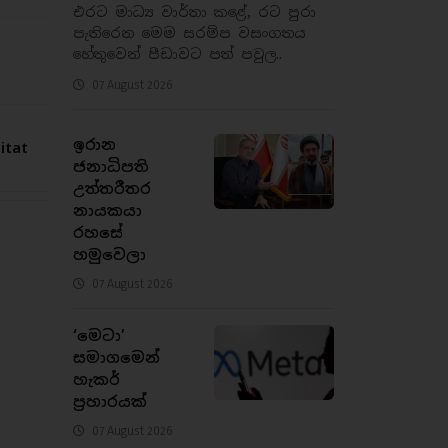
එරට මාධ්‍ය වාර්තා කළේ, රට පුරා
පැතිරෙන මෙම සරම්ප වසංගතය
හේතුවෙන් පීඩාවට පත් පවුල..
07 August 2026
ඉරාන
tat
ජනාධිපති
උත්තරීතර
නායකයා
රහසේ
හමුවෙලා
07 August 2026
‘මෙටා’
සමාගමෙන්
හැකර්
ප්‍රහාරයක්
07 August 2026