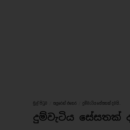
මුල් පිටුව
/
සයුරෙන් එතෙර
/
දුම්වැටිය සේසතක් දවයි..
දුම්වැටිය සේසතක් 