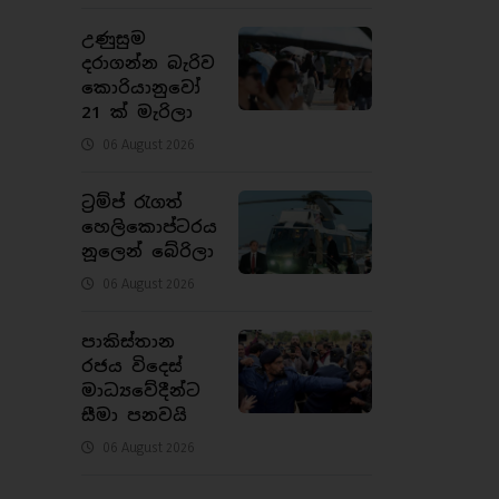
උණුසුම
දරාගන්න බැරිව
කොරියානුවෝ
21 ක් මැරිලා
06 August 2026
ට්‍රම්ප් රැගත්
හෙලිකොප්ටරය
නූලෙන් බේරිලා
06 August 2026
පාකිස්තාන
රජය විදෙස්
මාධ්‍යවේදීන්ට
සීමා පනවයි
06 August 2026