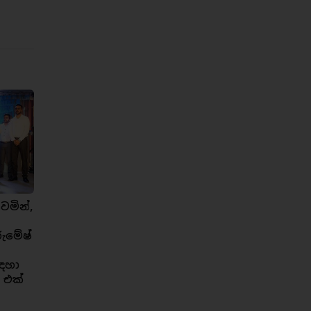
ෙමින්,
රුමේෂ්
ඳහා
 එක්