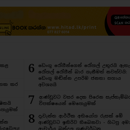
6
ිකළ
ඩෙංගු රෝගීන්ගෙන් රෝහල් උතුරයි ඇතැ
රෝහල් රෝගීන් බාර ගැනීමත් නවත්වයි:
ඩෙංගු මඬින්න උපරිම ජනතා සහාය
අමතක කර
අවශ්‍යයි
7
ආණ්ඩුවට වසර දෙක පිරෙන සැප්තැම්බ
ිතයි
විපක්ෂයෙන් මෙහෙයුමක්
ෙයුමක්
8
දැවැන්ත ආර්ථික අභියෝග රුසක් මේ
න්න
ආණ්ඩුවට ඉතිරිව තිබෙනවා - හිටපු අමාත
ුදුවෙලා!
ආචාර්ය බන්දුල ගුණවර්ධන