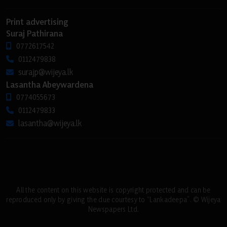
Print advertising
Suraj Pathirana
0772617542
0112479838
surajp@wijeya.lk
Lasantha Abeywardena
0774055673
0112479833
lasantha@wijeya.lk
All the content on this website is copyright protected and can be
reproduced only by giving the due courtesy to “Lankadeepa”. © Wijeya
Newspapers Ltd.