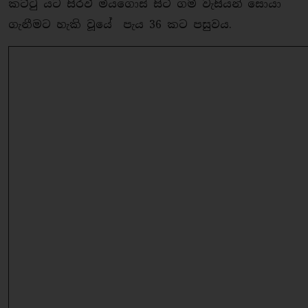
කට්ටු යට සිරවී මියගොස් සිටි ගම් වැසියන් සොයා
ගැනීමට හැකි වූයේ පැය 36 කට පසුවය.