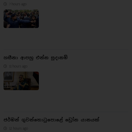
7 hours ago
හසීනා ආපහු එන්න සූදානම්
11 hours ago
ජර්මන් ගුවන්තොටුපොළේ ඩ්‍රෝන යානයක්
12 hours ago