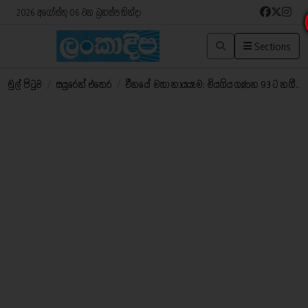
2026 අගෝස්තු 06 වන බ්‍රහස්පතින්දා
Sections
මුල් පිටුව
/
සයුරෙන් එතෙර
/
චීනයේ මහා නායයෑම: මියගිය ගණන 93 ට නගී..