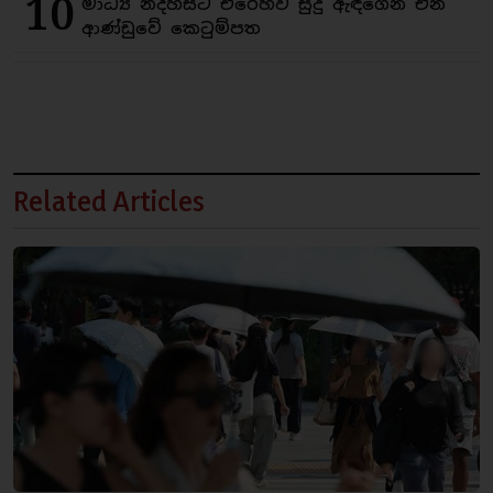
10
මාධ්‍ය නිදහසට එරෙහිව සුදු ඇඳගෙන එන
ආණ්ඩුවේ කෙටුම්පත
Related Articles