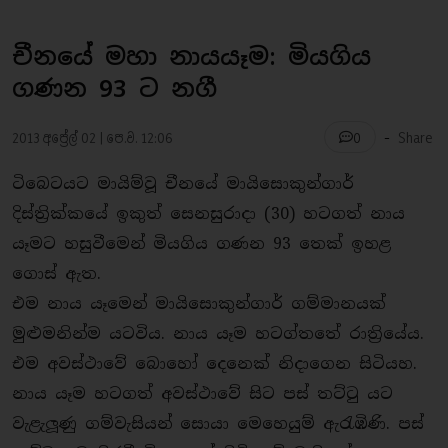
චීනයේ මහා නායයෑම: මියගිය
ගණන 93 ට නගී
-
2013 අප්‍රේල් 02 | පෙ.ව. 12:06
Share
0
ටිබෙටයට මායිම්වූ චීනයේ මායිසොකුන්ගාර්
දිස්ති‍්‍රක්කයේ ඉකුත් සෙනසුරාදා (30) හටගත් නාය
යෑමට හසුවීමෙන් මියගිය ගණන 93 තෙක් ඉහළ
ගොස් ඇත.
එම නාය යෑමෙන් මායිසොකුන්ගාර් ගම්මානයක්
මුළුමනින්ම යටවිය. නාය යෑම හටග්තතේ රාති‍්‍රයේය.
එම අවස්ථාවේ බොහෝ දෙනෙක් නිදාගෙන සිටියහ.
නාය යෑම හටගත් අවස්ථාවේ සිට පස් තට්ටු යට
වැළැලූණු ගම්වැසියන් සොයා මෙහෙයුම් ඇරැඹිණි. පස්