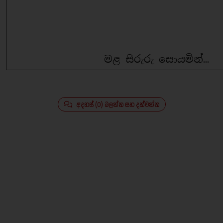
මළ සිරුරු සොයමින්...
අදහස් (0) බලන්න සහ දක්වන්න