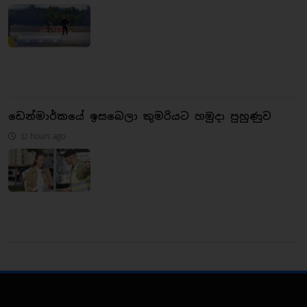
ඩෙන්මාර්කයේ ඉසබෙලා කුමරියට හමුදා පුහුණුව
12 hours ago