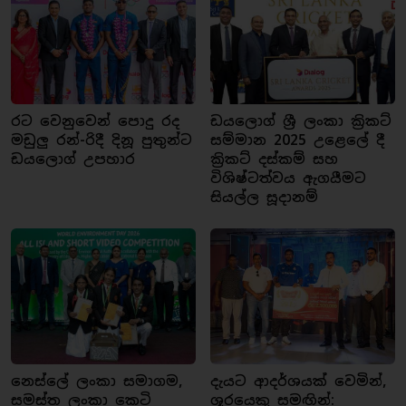
රට වෙනුවෙන් පොදු රද
ඩයලොග් ශ්‍රී ලංකා ක්‍රිකට්
මඩුලු රන්-රිදී දිනූ පුතුන්ට
සම්මාන 2025 උළෙලේ දී
ඩයලොග් උපහාර
ක්‍රිකට් දස්කම් සහ
විශිෂ්ටත්වය ඇගයීමට
සියල්ල සූදානම්
නෙස්ලේ ලංකා සමාගම,
දැයට ආදර්ශයක් වෙමින්,
සමස්ත ලංකා කෙටි
ශූරයෙකු සමඟින්: