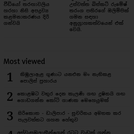
වීඩියෝ තරඟාවලිය
උස්වත්ත බිස්කට් රුමේෂ්
හරහා නිසි අපද්‍රව්‍ය
තරංග පතිරගේ ඔලිම්පික්
කළමනාකරණය දිරි
ගමන සඳහා
ගන්වයි
අනුග්‍රාහකත්වයෙන් එක්
වෙයි.
Most viewed
1
කිඹුලාඇළ ගුණාට යනඑන මං නැතිකළ
පොලිස් ප්‍රහාරය
2
කොළඹට වතුර දෙන කැලණි ගඟ දුෂිතයි ගඟ
ගොඩගන්න කෝටි ගාණක මෙහෙයුමක්
3
සිරිකොත - ඩාලිපාර - සුචරිතය අමතක කර
පැලවත්තට ගහන හේතුව
අස්වැසුමලාභීන්ගෙන් රටට වැඩක් ගන්න