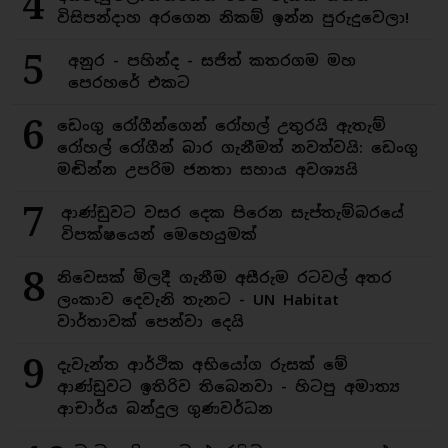
4
විසිපන්දාහ අරගෙන නිකම් ඉන්න පුරුදුවෙලා!
5
අනුර - පහින්ද - සජිත් කතරගම මහ
පෙරහරේ එකට
6
ඩෙංගු රෝගීන්ගෙන් රෝහල් උතුරයි ඇතැම්
රෝහල් රෝගීන් බාර ගැනීමත් නවත්වයි: ඩෙංගු
මඬින්න උපරිම ජනතා සහාය අවශ්‍යයි
7
ආණ්ඩුවට වසර දෙක පිරෙන සැප්තැම්බරයේ
විපක්ෂයෙන් මෙහෙයුමක්
8
නිවෙසක් මිලදී ගැනීම අසීරුම රටවල් අතර
ලංකාව දෙවැනි තැනට - UN Habitat
වාර්තාවක් පෙන්වා දෙයි
9
දැවැන්ත ආර්ථික අභියෝග රුසක් මේ
ආණ්ඩුවට ඉතිරිව තිබෙනවා - හිටපු අමාත්‍ය
ආචාර්ය බන්දුල ගුණවර්ධන