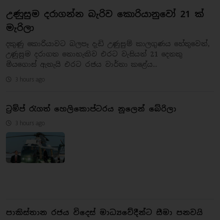
උණුසුම දරාගන්න බැරිව කොරියානුවෝ 21 ක්
මැරිලා
දකුණු කොරියාවට බලපෑ දැඩි උණුසුම් කාලගුණය හේතුවෙන්,
උණුසුම දරාගත නොහැකිව එරට වැසියන් 21 දෙනකු
මියගොස් ඇතැයි එරට රජය වාර්තා කළේය...
3 hours ago
ට්‍රම්ප් රැගත් හෙලිකොප්ටරය නූලෙන් බේරිලා
3 hours ago
පාකිස්තාන රජය විදෙස් මාධ්‍යවේදීන්ට සීමා පනවයි