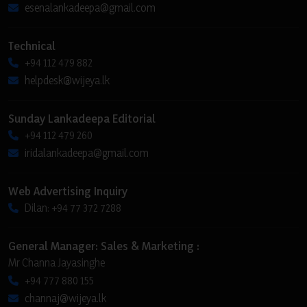
esenalankadeepa@gmail.com
Technical
+94 112 479 882
helpdesk@wijeya.lk
Sunday Lankadeepa Editorial
+94 112 479 260
iridalankadeepa@gmail.com
Web Advertising Inquiry
Dilan: +94 77 372 7288
General Manager: Sales & Marketing :
Mr Channa Jayasinghe
+94 777 880 155
channaj@wijeya.lk