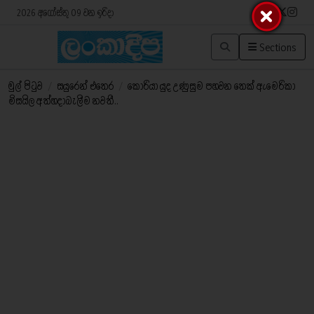
2026 අගෝස්තු 09 වන ඉරිදා
Sections
මුල් පිටුව
/
සයුරෙන් එතෙර
/
කොරියා යුද උණුසුම පහවන තෙක් ඇමෙරිකා
මිසයිල අත්හදාබැලීම නවතී..