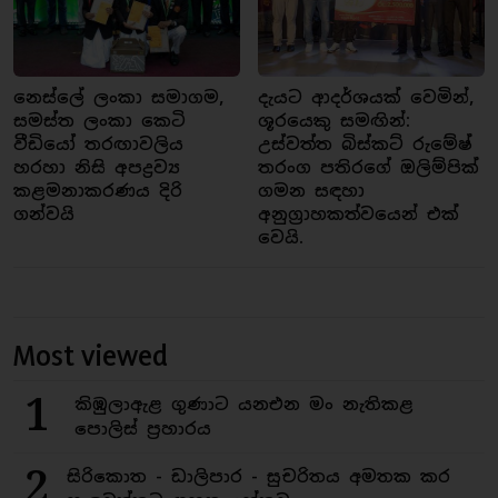
නෙස්ලේ ලංකා සමාගම,
දැයට ආදර්ශයක් වෙමින්,
සමස්ත ලංකා කෙටි
ශූරයෙකු සමඟින්:
වීඩියෝ තරඟාවලිය
උස්වත්ත බිස්කට් රුමේෂ්
හරහා නිසි අපද්‍රව්‍ය
තරංග පතිරගේ ඔලිම්පික්
කළමනාකරණය දිරි
ගමන සඳහා
ගන්වයි
අනුග්‍රාහකත්වයෙන් එක්
වෙයි.
Most viewed
1
කිඹුලාඇළ ගුණාට යනඑන මං නැතිකළ
පොලිස් ප්‍රහාරය
2
සිරිකොත - ඩාලිපාර - සුචරිතය අමතක කර