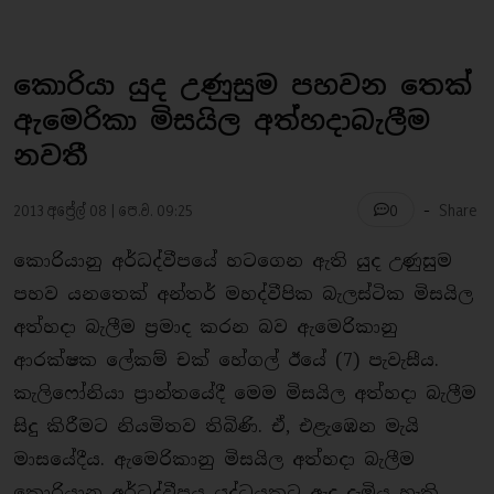
කොරියා යුද උණුසුම පහවන තෙක්
ඇමෙරිකා මිසයිල අත්හදාබැලීම
නවතී
-
2013 අප්‍රේල් 08 | පෙ.ව. 09:25
Share
0
කොරියානු අර්ධද්වීපයේ හටගෙන ඇති යුද උණුසුම
පහව යනතෙක් අන්තර් මහද්වීපික බැලස්ටික මිසයිල
අත්හදා බැලීම ප‍්‍රමාද කරන බව ඇමෙරිකානු
ආරක්ෂක ලේකම් චක් හේගල් ඊයේ (7) පැවැසීය.
කැලිෆෝනියා ප‍්‍රාන්තයේදී මෙම මිසයිල අත්හදා බැලීම
සිදු කිරීමට නියමිතව තිබිණි. ඒ, එළැඹෙන මැයි
මාසයේදීය. ඇමෙරිකානු මිසයිල අත්හදා බැලීම
කොරියානු අර්ධද්වීපය යුද්ධයකට ඇද දැමිය හැකි