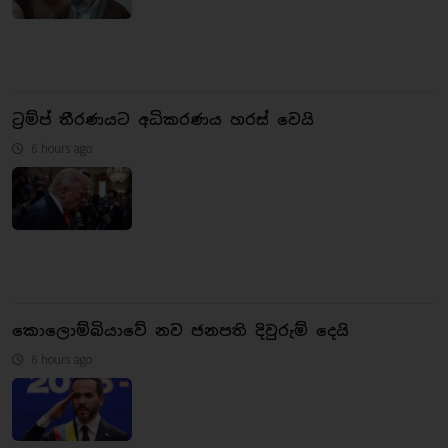
ට්‍රම්ප් තීරණයට අධිකරණය හරස් වෙයි
6 hours ago
කොලොම්බියාවේ නව ජනපති දිවුරුම් දෙයි
6 hours ago