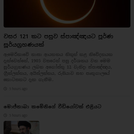
වසර 121 කට පසුව ස්පාඤ්ඤයට පූර්ණ
සූර්යග්‍රහණයක්
ඇමෙරිකාවේ නාසා ආයතනය නිකුත් කළ නිවේදනයක
දැක්වෙන්නේ, 1905 වසරෙන් පසු දර්ශනය වන මෙම
සූර්යග්‍රහණය ලබන අගෝස්තු 12 වැනිදා ස්පාඤ්ඤය,
ග්‍රීන්ලන්තය, අයිස්ලන්තය, රුසියාව සහ පෘතුගාලයේ
කොටසකට දැක ගැනීම..
5 hours ago
මොජ්තාබා කමේනිගේ වීඩියෝවක් එළියට
5 hours ago