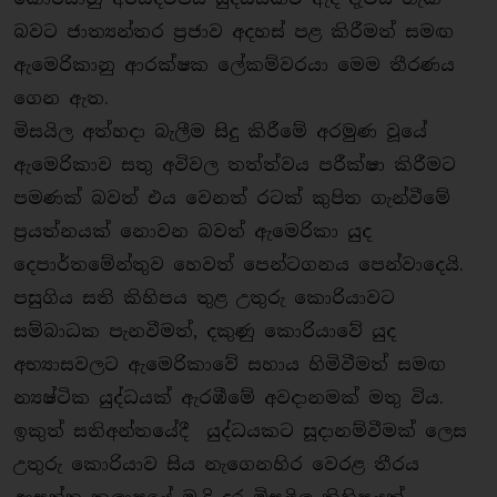
බවට ජාත්‍යන්තර ප‍්‍රජාව අදහස් පළ කිරීමත් සමඟ
ඇමෙරිකානු ආරක්ෂක ලේකම්වරයා මෙම තීරණය
ගෙන ඇත.
මිසයිල අත්හදා බැලීම සිදු කිරීමේ අරමුණ වූයේ
ඇමෙරිකාව සතු අවිවල තත්ත්වය පරීක්ෂා කිරීමට
පමණක් බවත් එය වෙනත් රටක් කුපිත ගැන්වීමේ
ප‍්‍රයත්නයක් නොවන බවත් ඇමෙරිකා යුද
දෙපාර්තමේන්තුව හෙවත් පෙන්ටගනය පෙන්වාදෙයි.
පසුගිය සති කිහිපය තුළ උතුරු කොරියාවට
සම්බාධක පැනවීමත්, දකුණු කොරියාවේ යුද
අභ්‍යාසවලට ඇමෙරිකාවේ සහාය හිමිවීමත් සමඟ
න්‍යෂ්ටික යුද්ධයක් ඇරඹීමේ අවදානමක් මතු විය.
ඉකුත් සතිඅන්තයේදී යුද්ධයකට සූදානම්වීමක් ලෙස
උතුරු කොරියාව සිය නැගෙනහිර වෙරළ තීරය