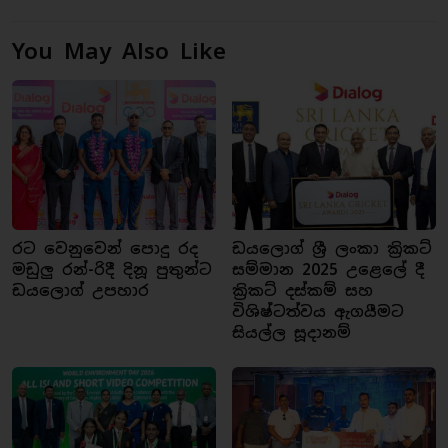
You May Also Like
රට වෙනුවෙන් පොදු රද
ඩයලොග් ශ්‍රී ලංකා ක්‍රිකට්
මඩුලු රන්-රිදී දිනූ පුතුන්ට
සම්මාන 2025 උළෙලේ දී
ඩයලොග් උපහාර
ක්‍රිකට් දස්කම් සහ
විශිෂ්ටත්වය ඇගයීමට
සියල්ල සූදානම්