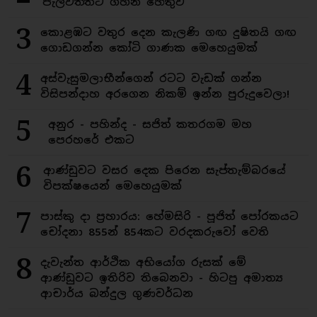
පැලවත්තට ගහන හේතුව
3
කොළඹට වතුර දෙන කැලණි ගඟ දුෂිතයි ගඟ
ගොඩගන්න කෝටි ගාණක මෙහෙයුමක්
4
අස්වැසුමලාභීන්ගෙන් රටට වැඩක් ගන්න
විසිපන්දාහ අරගෙන නිකම් ඉන්න පුරුදුවෙලා!
5
අනුර - පහින්ද - සජිත් කතරගම මහ
පෙරහරේ එකට
6
ආණ්ඩුවට වසර දෙක පිරෙන සැප්තැම්බරයේ
විපක්ෂයෙන් මෙහෙයුමක්
7
පාස්කු දා ප්‍රහාරය: හේමසිරි - පූජිත් පෝරකයට
චෝදනා 855න් 854කට වරදකරුවෝ වෙති
8
දැවැන්ත ආර්ථික අභියෝග රුසක් මේ
ආණ්ඩුවට ඉතිරිව තිබෙනවා - හිටපු අමාත්‍ය
ආචාර්ය බන්දුල ගුණවර්ධන