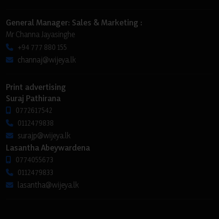
General Manager: Sales & Marketing :
Mr Channa Jayasinghe
+94 777 880 155
channaj@wijeya.lk
Print advertising
Suraj Pathirana
0772617542
0112479838
surajp@wijeya.lk
Lasantha Abeywardena
0774055673
0112479833
lasantha@wijeya.lk