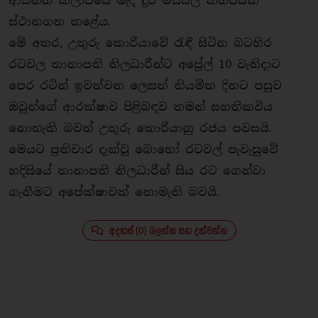
ආසන්න කලාපයේ මැදි දුර මිසයිල කිහිපයක්
ස්ථානගත කළේය.
මේ අතර, උතුරු කොරියාවේ රැඳී සිටින බටහිර
රටවල තානාපති නිලධාරීන්ට අපේ‍්‍රල් 10 වැනිදාට
පෙර රටින් ඉවත්වන ලෙසත් නියමිත දිනට පසුව
ඔවුන්ගේ ආරක්ෂාව පිළිබඳව තමන් සහතිකවිය
නොහැකි බවත් උතුරු කොරියානු රජය පවසයි.
මෙයට ප‍්‍රතිචාර දැක්වූ බොහෝ රටවල් පැවැසුවේ
හදිසියේ තානාපති නිලධාරීන් සිය රට ගෙන්වා
ගැනීමට අපේක්ෂාවක් නොමැති බවයි.
අදහස් (0) බලන්න සහ දක්වන්න