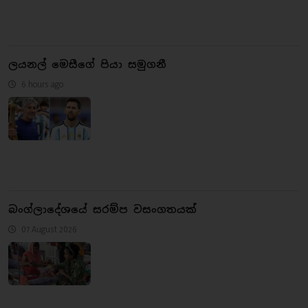
ලයනල් මෙසීගේ පියා සමුගනී
6 hours ago
බංග්ලාදේශයේ සරම්ප වසංගතයක්
07 August 2026