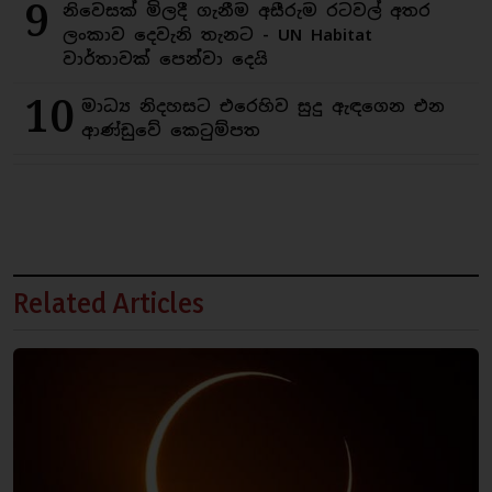
9
නිවෙසක් මිලදී ගැනීම අසීරුම රටවල් අතර
ලංකාව දෙවැනි තැනට - UN Habitat
වාර්තාවක් පෙන්වා දෙයි
10
මාධ්‍ය නිදහසට එරෙහිව සුදු ඇඳගෙන එන
ආණ්ඩුවේ කෙටුම්පත
Related Articles