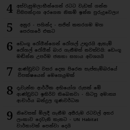
4
අස්වැසුමලාභීන්ගෙන් රටට වැඩක් ගන්න
විසිපන්දාහ අරගෙන නිකම් ඉන්න පුරුදුවෙලා!
5
අනුර - පහින්ද - සජිත් කතරගම මහ
පෙරහරේ එකට
6
ඩෙංගු රෝගීන්ගෙන් රෝහල් උතුරයි ඇතැම්
රෝහල් රෝගීන් බාර ගැනීමත් නවත්වයි: ඩෙංගු
මඬින්න උපරිම ජනතා සහාය අවශ්‍යයි
7
ආණ්ඩුවට වසර දෙක පිරෙන සැප්තැම්බරයේ
විපක්ෂයෙන් මෙහෙයුමක්
8
දැවැන්ත ආර්ථික අභියෝග රුසක් මේ
ආණ්ඩුවට ඉතිරිව තිබෙනවා - හිටපු අමාත්‍ය
ආචාර්ය බන්දුල ගුණවර්ධන
9
නිවෙසක් මිලදී ගැනීම අසීරුම රටවල් අතර
ලංකාව දෙවැනි තැනට - UN Habitat
වාර්තාවක් පෙන්වා දෙයි