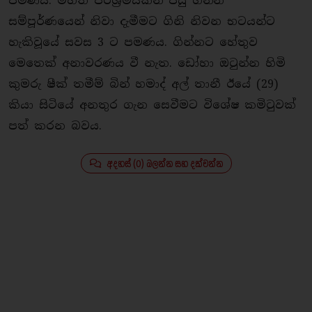
පමණය. මහත් පරිශ‍්‍රමයකින් පසු ගින්න
සම්පූර්ණයෙන් නිවා දැමීමට ගිනි නිවන භටයන්ට
හැකිවූයේ සවස 3 ට පමණය. ගින්නට හේතුව
මෙතෙක් අනාවරණය වී නැත. ඩෝහා ඔටුන්න හිමි
කුමරු ෂීක් තමීම් බින් හමාද් අල් තානී ඊයේ (29)
කියා සිටියේ අනතුර ගැන සෙවීමට විශේෂ කමිටුවක්
පත් කරන බවය.
අදහස් (0) බලන්න සහ දක්වන්න