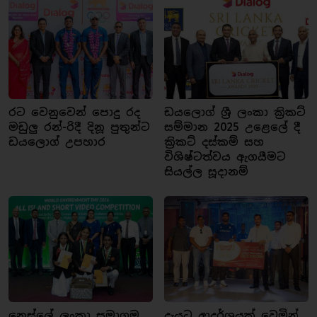
රට වෙනුවෙන් පොදු රද
ඩයලොග් ශ්‍රී ලංකා ක්‍රිකට්
මඩුලු රන්-රිදී දිනූ පුතුන්ට
සම්මාන 2025 උළෙලේ දී
ඩයලොග් උපහාර
ක්‍රිකට් දස්කම් සහ
විශිෂ්ටත්වය ඇගයීමට
සියල්ල සූදානම්
නෙස්ලේ ලංකා සමාගම,
දැයට ආදර්ශයක් වෙමින්,