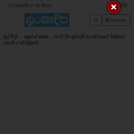
2026 අගෝස්තු 07 වන සිකුරාදා
Sections
මුල් පිටුව
/
සයුරෙන් එතෙර
/
කටාර් දිවා සුරැකුම් මධ්‍යස්ථානයේ ගින්නකට
දරුවෝ 13 ක් බිලිවෙති..