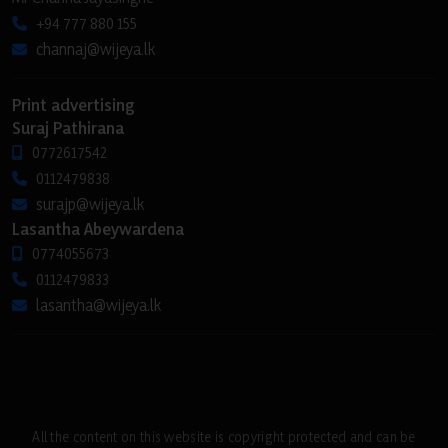
+94 777 880 155
channaj@wijeya.lk
Print advertising
Suraj Pathirana
0772617542
0112479838
surajp@wijeya.lk
Lasantha Abeywardena
0774055673
0112479833
lasantha@wijeya.lk
All the content on this website is copyright protected and can be