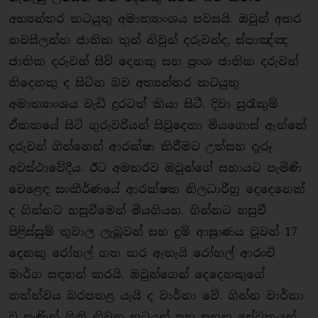
අභ්‍යන්තර කටයුතු අමාත්‍යාංශය පවසයි. ඔවුන් අතර
නවසීලන්ත ජාතික තුන් නිවුන් දරුවන්ද, ස්පාඤ්ඤ
ජාතික දරුවන් සිව් දෙනකු සහ ප‍්‍රංශ ජාතික දරුවන්
තිදෙනකු ද සිටින බව අභ්‍යන්තර කටයුතු
අමාත්‍යාංශය වැඩි දුරටත් කියා සිටී. දිවා සුරැකුම්
ඒකකයේ සිටි ගුරුවරියන් සිවුදෙනා මියගොස් ඇත්තේ
දරුවන් ගින්නෙන් ආරක්ෂා කිරීමට උත්සහ දැරූ
අවස්ථාවේදීය. ඊට අමතරව ඔවුන්ගේ සහායට පැමිණි
වෙළෙඳ සංකීර්ණයේ ආරක්ෂක නිලධාරීහු දෙදෙනෙක්
ද ගින්නට හසුවීමෙන් මියගියහ. ගින්නට හසුවී
පිළිස්සුම් තුවාල ලැබූවන් සහ දුම් ආඝ‍්‍රාණය වූවන් 17
දෙනකු රෝහල් ගත කර ඇතැයි රෝහල් ආරංචි
මාර්ග සඳහන් කරයි. ඔවුන්ගෙන් දෙදෙනකුගේ
තත්ත්වය බරපතළ යැයි ද වාර්තා වේ. ගින්න වාර්තා
වූ සැණින් ගිනි නිවන භටයන් සහ සහන සේවකයන්