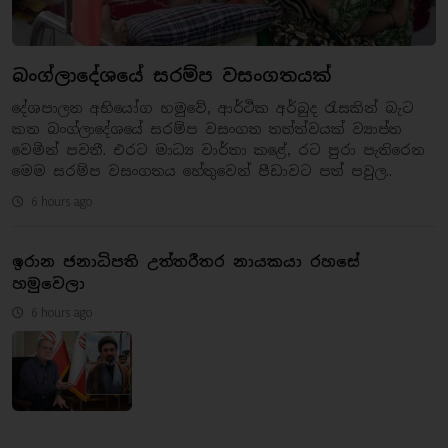
බංග්ලාදේශයේ සරම්ප වසංගතයක්
දේශපාලන අභියෝග හමුවේ, ආර්ථික අර්බුද රැසකින් බැට
කන බංග්ලාදේශයේ සරම්ප වසංගත තත්ත්වයක් ව්‍යාප්ත
වෙමින් පවතී. එරට මාධ්‍ය වාර්තා කළේ, රට පුරා පැතිරෙන
මෙම සරම්ප වසංගතය හේතුවෙන් පීඩාවට පත් පවුල..
6 hours ago
ඉරාන ජනාධිපති උත්තරීතර නායකයා රහසේ
හමුවෙලා
6 hours ago