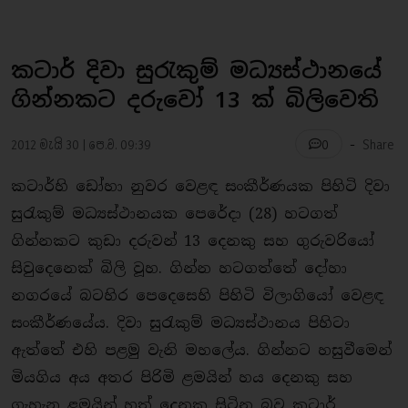
කටාර් දිවා සුරැකුම් මධ්‍යස්ථානයේ
ගින්නකට දරුවෝ 13 ක් බිලිවෙති
-
2012 මැයි 30 | පෙ.ව. 09:39
Share
0
කටාර්හි ඩෝහා නුවර වෙළඳ සංකීර්ණයක පිහිටි දිවා
සුරැකුම් මධ්‍යස්ථානයක පෙරේදා (28) හටගත්
ගින්නකට කුඩා දරුවන් 13 දෙනකු සහ ගුරුවරියෝ
සිවුදෙනෙක් බිලි වූහ. ගින්න හටගත්තේ දෝහා
නගරයේ බටහිර පෙදෙසෙහි පිහිටි විලාගියෝ වෙළඳ
සංකීර්ණයේය. දිවා සුරැකුම් මධ්‍යස්ථානය පිහිටා
ඇත්තේ එහි පළමු වැනි මහලේය. ගින්නට හසුවීමෙන්
මියගිය අය අතර පිරිමි ළමයින් හය දෙනකු සහ
ගැහැනු ළමයින් හත් දෙනකු සිටින බව කටාර්