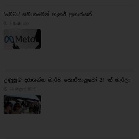
‘මෙටා’ සමාගමෙන් හැකර් ප්‍රහාරයක්
6 hours ago
උණුසුම දරාගන්න බැරිව කොරියානුවෝ 21 ක් මැරිලා
06 August 2026