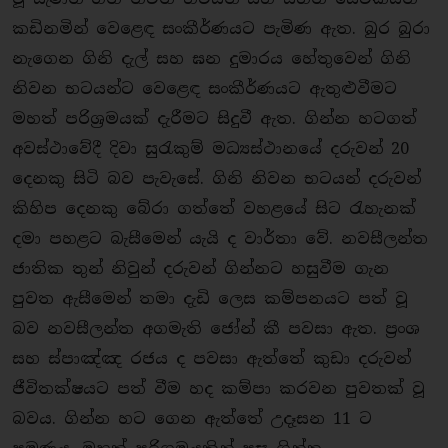
කඩිනමින් වෙළෙඳ සංකීර්ණයට පැමිණ ඇත. බුර බුරා
නැගෙන ගිනි දැල් සහ ඝන දුමාරය හේතුවෙන් ගිනි
නිවන භටයන්ට වෙළෙඳ සංකීර්ණයට ඇතුළුවීමට
මහත් පරිශ‍්‍රමයක් දැරීමට සිදුවී ඇත. ගින්න හටගත්
අවස්ථාවේදී දිවා සුරැකුම් මධ්‍යස්ථානයේ දරුවන් 20
දෙනකු සිටි බව පැවැසේ. ගිනි නිවන භටයන් දරුවන්
කිහිප දෙනකු බේරා ගත්තේ වහළයේ සිට රැහැනක්
දමා පහළට බැසීමෙන් යැයි ද වාර්තා වේ. නවසීලන්ත
ජාතික තුන් නිවුන් දරුවන් ගින්නට හසුවීම ගැන
පුවත ඇසීමෙන් තමා දැඩි ලෙස කම්පනයට පත් වූ
බව නවසීලන්ත අගමැති ජෝන් කී පවසා ඇත. ප‍්‍රංශ
සහ ස්පාඤ්ඤ රජය ද පවසා ඇත්තේ කුඩා දරුවන්
ජීවිතක්ෂයට පත් වීම හද කම්පා කරවන පුවතක් වූ
බවය. ගින්න හට ගෙන ඇත්තේ උදෑසන 11 ට