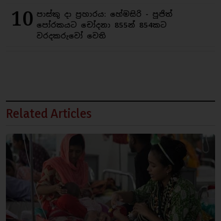
10
පාස්කු දා ප්‍රහාරය: හේමසිරි - පූජිත්
පෝරකයට චෝදනා 855න් 854කට
වරදකරුවෝ වෙති
Related Articles