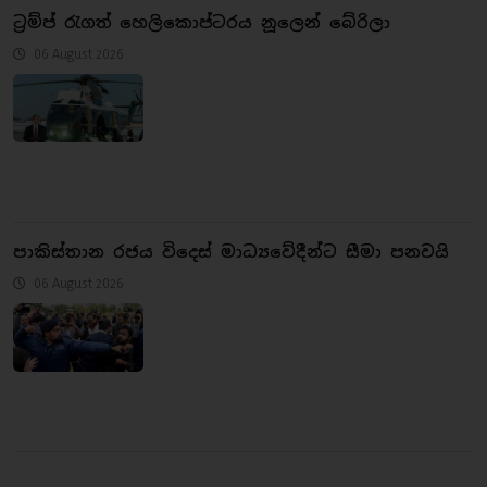
ට්‍රම්ප් රැගත් හෙලිකොප්ටරය නූලෙන් බේරිලා
06 August 2026
පාකිස්තාන රජය විදෙස් මාධ්‍යවේදීන්ට සීමා පනවයි
06 August 2026