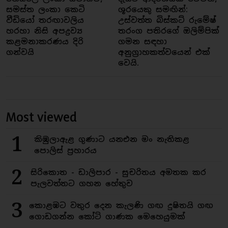
සමස්ත ලංකා කෙටි
ශූරයෙකු සමඟින්:
වීඩියෝ තරඟාවලිය
උස්වත්ත බිස්කට් රුමේෂ්
හරහා නිසි අපද්‍රව්‍ය
තරංග පතිරගේ ඔලිම්පික්
කළමනාකරණය දිරි
ගමන සඳහා
ගන්වයි
අනුග්‍රාහකත්වයෙන් එක්
වෙයි.
Most viewed
1
කිඹුලාඇළ ගුණාට යනඑන මං නැතිකළ
පොලිස් ප්‍රහාරය
2
සිරිකොත - ඩාලිපාර - සුචරිතය අමතක කර
පැලවත්තට ගහන හේතුව
3
කොළඹට වතුර දෙන කැලණි ගඟ දුෂිතයි ගඟ
ගොඩගන්න කෝටි ගාණක මෙහෙයුමක්