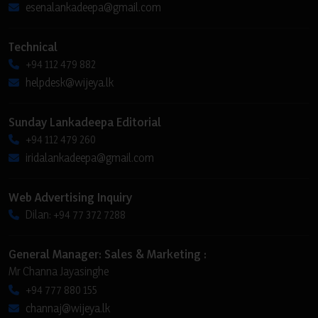
esenalankadeepa@gmail.com
Technical
+94 112 479 882
helpdesk@wijeya.lk
Sunday Lankadeepa Editorial
+94 112 479 260
iridalankadeepa@gmail.com
Web Advertising Inquiry
Dilan: +94 77 372 7288
General Manager: Sales & Marketing :
Mr Channa Jayasinghe
+94 777 880 155
channaj@wijeya.lk