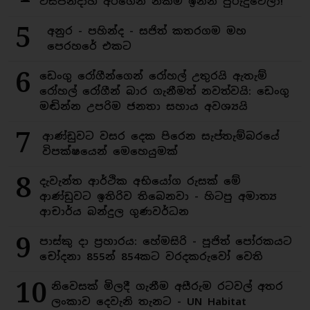
විසිපන්දාහ අරගෙන නිකම් ඉන්න පුරුදුවෙලා!
5
අනුර - පහින්ද - සජිත් කතරගම මහ
පෙරහරේ එකට
6
ඩෙංගු රෝගීන්ගෙන් රෝහල් උතුරයි ඇතැම්
රෝහල් රෝගීන් බාර ගැනීමත් නවත්වයි: ඩෙංගු
මඬින්න උපරිම ජනතා සහාය අවශ්‍යයි
7
ආණ්ඩුවට වසර දෙක පිරෙන සැප්තැම්බරයේ
විපක්ෂයෙන් මෙහෙයුමක්
8
දැවැන්ත ආර්ථික අභියෝග රුසක් මේ
ආණ්ඩුවට ඉතිරිව තිබෙනවා - හිටපු අමාත්‍ය
ආචාර්ය බන්දුල ගුණවර්ධන
9
පාස්කු දා ප්‍රහාරය: හේමසිරි - පූජිත් පෝරකයට
චෝදනා 855න් 854කට වරදකරුවෝ වෙති
10
නිවෙසක් මිලදී ගැනීම අසීරුම රටවල් අතර
ලංකාව දෙවැනි තැනට - UN Habitat