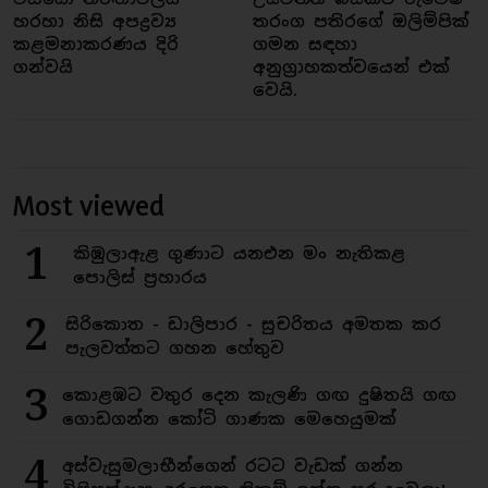
හරහා නිසි අපද්‍රව්‍ය
තරංග පතිරගේ ඔලිම්පික්
කළමනාකරණය දිරි
ගමන සඳහා
ගන්වයි
අනුග්‍රාහකත්වයෙන් එක්
වෙයි.
Most viewed
1
කිඹුලාඇළ ගුණාට යනඑන මං නැතිකළ
පොලිස් ප්‍රහාරය
2
සිරිකොත - ඩාලිපාර - සුචරිතය අමතක කර
පැලවත්තට ගහන හේතුව
3
කොළඹට වතුර දෙන කැලණි ගඟ දුෂිතයි ගඟ
ගොඩගන්න කෝටි ගාණක මෙහෙයුමක්
4
අස්වැසුමලාභීන්ගෙන් රටට වැඩක් ගන්න