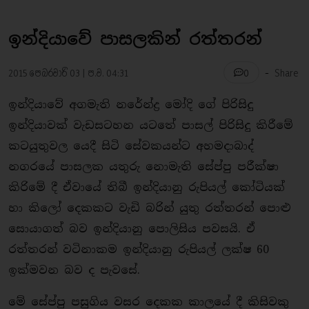
ඉන්දියාවේ පාසලකින් රත්තරන්
-
2015 පෙබරවාරි 03 | ප.ව. 04:31
Share
0
ඉන්දියාවේ අගමැති නරේන්ද්‍ර මෝදි ගේ පිරිසිදු
ඉන්දියාවක් වැඩසටහන යටතේ පාසල් පිරිසිදු කිරීමේ
කටයුතුවල යෙදී සිටි සේවකයන්ට අහමදාබාද්
නගරයේ පාසලක යතුරු නොමැති සේප්පු පරීක්ෂා
කිරිමේ දී ඒවායේ තිබී ඉන්දියානු රුපියල් කෝටියක්
හා කිලෝ දෙකකට වැඩි බරින් යුතු රත්තරන් පොළු
සොයාගත් බව ඉන්දියානු පොලිසිය පවසයි. ඒ
රත්තරන් වටිනාකම ඉන්දියානු රුපියල් ලක්ෂ 60
ඉක්මවන බව ද පැවසේ.
මේ සේප්පු පසුගිය වසර දෙකක කාලයේ දී කිසිවකු