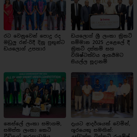
රට වෙනුවෙන් පොදු රද
ඩයලොග් ශ්‍රී ලංකා ක්‍රිකට්
මඩුලු රන්-රිදී දිනූ පුතුන්ට
සම්මාන 2025 උළෙලේ දී
ඩයලොග් උපහාර
ක්‍රිකට් දස්කම් සහ
විශිෂ්ටත්වය ඇගයීමට
සියල්ල සූදානම්
නෙස්ලේ ලංකා සමාගම,
දැයට ආදර්ශයක් වෙමින්,
සමස්ත ලංකා කෙටි
ශූරයෙකු සමඟින්:
වීඩියෝ තරඟාවලිය
උස්වත්ත බිස්කට් රුමේෂ්