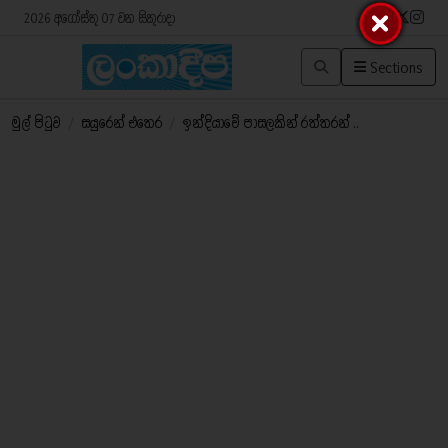
2026 අගෝස්තු 07 වන සිකුරාදා
Sections
මුල් පිටුව
/
සයුරෙන් එතෙර
/
ඉන්දියාවේ පාසලකින් රත්තරන් ..