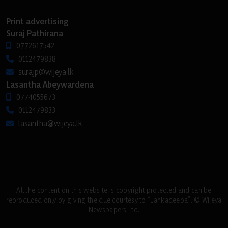
Print advertising
Suraj Pathirana
0772617542
0112479838
surajp@wijeya.lk
Lasantha Abeywardena
0774055673
0112479833
lasantha@wijeya.lk
All the content on this website is copyright protected and can be
reproduced only by giving the due courtesy to “Lankadeepa”. © Wijeya
Newspapers Ltd.