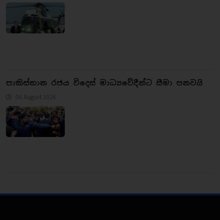
පාකිස්තාන රජය විදෙස් මාධ්‍යවේදීන්ට සීමා පනවයි
06 August 2026