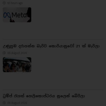
10 hours ago
උණුසුම දරාගන්න බැරිව කොරියානුවෝ 21 ක් මැරිලා
06 August 2026
ට්‍රම්ප් රැගත් හෙලිකොප්ටරය නූලෙන් බේරිලා
06 August 2026