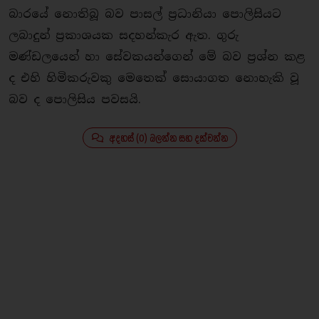
බාරයේ නොතිබූ බව පාසල් ප්‍රධානියා පොලිසියට
ලබාදුන් ප්‍රකාශයක සදහන්කැර ඇත. ගුරු
මණ්ඩලයෙන් හා සේවකයන්ගෙන් මේ බව ප්‍රශ්න කළ
ද එහි හිමිකරුවකු මෙතෙක් සොයාගත නොහැකි වූ
බව ද පොලිසිය පවසයි.
අදහස් (0) බලන්න සහ දක්වන්න