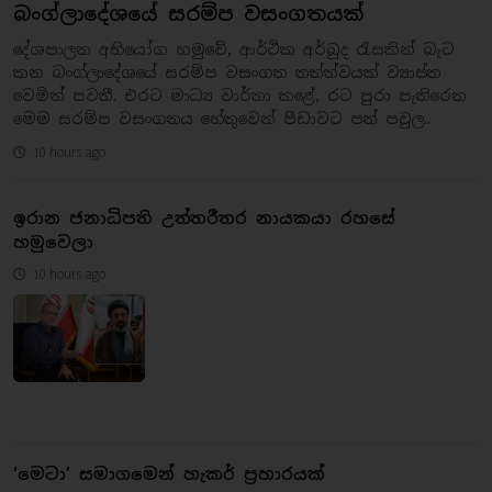
බංග්ලාදේශයේ සරම්ප වසංගතයක්
දේශපාලන අභියෝග හමුවේ, ආර්ථික අර්බුද රැසකින් බැට
කන බංග්ලාදේශයේ සරම්ප වසංගත තත්ත්වයක් ව්‍යාප්ත
වෙමින් පවතී. එරට මාධ්‍ය වාර්තා කළේ, රට පුරා පැතිරෙන
මෙම සරම්ප වසංගතය හේතුවෙන් පීඩාවට පත් පවුල..
10 hours ago
ඉරාන ජනාධිපති උත්තරීතර නායකයා රහසේ
හමුවෙලා
10 hours ago
‘මෙටා’ සමාගමෙන් හැකර් ප්‍රහාරයක්