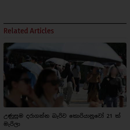
Related Articles
උණුසුම දරාගන්න බැරිව කොරියානුවෝ 21 ක්
මැරිලා