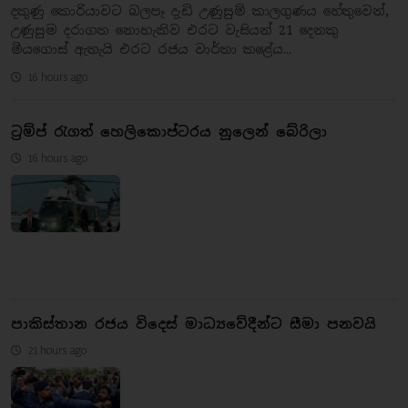
දකුණු කොරියාවට බලපෑ දැඩි උණුසුම් කාලගුණය හේතුවෙන්,
උණුසුම දරාගත නොහැකිව එරට වැසියන් 21 දෙනකු
මියගොස් ඇතැයි එරට රජය වාර්තා කළේය...
16 hours ago
ට්‍රම්ප් රැගත් හෙලිකොප්ටරය නූලෙන් බේරිලා
16 hours ago
පාකිස්තාන රජය විදෙස් මාධ්‍යවේදීන්ට සීමා පනවයි
21 hours ago