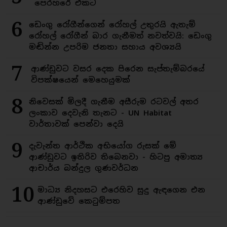
පෙරහරේ එකට
6
ඩෙංගු රෝගීන්ගෙන් රෝහල් උතුරයි ඇතැම්
රෝහල් රෝගීන් බාර ගැනීමත් නවත්වයි: ඩෙංගු
මඬින්න උපරිම ජනතා සහාය අවශ්‍යයි
7
ආණ්ඩුවට වසර දෙක පිරෙන සැප්තැම්බරයේ
විපක්ෂයෙන් මෙහෙයුමක්
8
නිවෙසක් මිලදී ගැනීම අසීරුම රටවල් අතර
ලංකාව දෙවැනි තැනට - UN Habitat
වාර්තාවක් පෙන්වා දෙයි
9
දැවැන්ත ආර්ථික අභියෝග රුසක් මේ
ආණ්ඩුවට ඉතිරිව තිබෙනවා - හිටපු අමාත්‍ය
ආචාර්ය බන්දුල ගුණවර්ධන
10
මාධ්‍ය නිදහසට එරෙහිව සුදු ඇඳගෙන එන
ආණ්ඩුවේ කෙටුම්පත