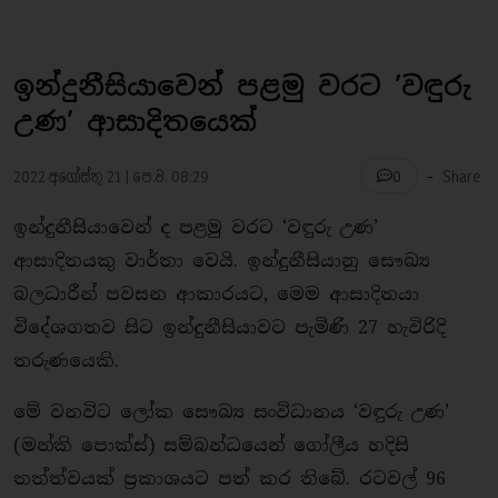
ඉන්දුනීසියාවෙන් පළමු වරට ’වඳුරු
උණ’ ආසාදිතයෙක්
-
2022 අගෝස්තු 21 | පෙ.ව. 08:29
Share
0
ඉන්දුනීසියාවෙන් ද පළමු වරට ‘වඳුරු උණ’
ආසාදිතයකු වාර්තා වෙයි. ඉන්දුනීසියානු සෞඛ්‍ය
බලධාරීන් පවසන ආකාරයට, මෙම ආසාදිතයා
විදේශගතව සිට ඉන්දුනීසියාවට පැමිණි 27 හැවිරිදි
තරුණයෙකි.
මේ වනවිට ලෝක සෞඛ්‍ය සංවිධානය ‘වඳුරු උණ’
(මන්කි පොක්ස්) සම්බන්ධයෙන් ගෝලීය හදිසි
තත්ත්වයක් ප්‍රකාශයට පත් කර තිබේ. රටවල් 96