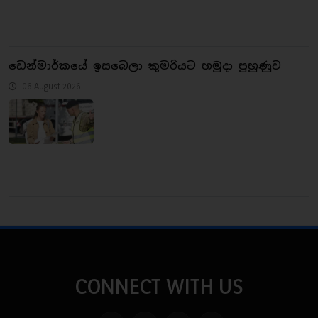
ඩෙන්මාර්කයේ ඉසබෙලා කුමරියට හමුදා පුහුණුව
06 August 2026
CONNECT WITH US