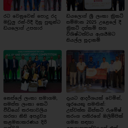
රට වෙනුවෙන් පොදු රද
ඩයලොග් ශ්‍රී ලංකා ක්‍රිකට්
මඩුලු රන්-රිදී දිනූ පුතුන්ට
සම්මාන 2025 උළෙලේ දී
ඩයලොග් උපහාර
ක්‍රිකට් දස්කම් සහ
විශිෂ්ටත්වය ඇගයීමට
සියල්ල සූදානම්
නෙස්ලේ ලංකා සමාගම,
දැයට ආදර්ශයක් වෙමින්,
සමස්ත ලංකා කෙටි
ශූරයෙකු සමඟින්:
වීඩියෝ තරඟාවලිය
උස්වත්ත බිස්කට් රුමේෂ්
හරහා නිසි අපද්‍රව්‍ය
තරංග පතිරගේ ඔලිම්පික්
කළමනාකරණය දිරි
ගමන සඳහා