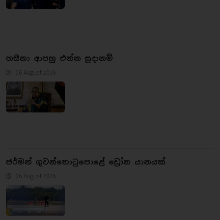
හසීනා ආපහු එන්න සූදානම්
06 August 2026
ජර්මන් ගුවන්තොටුපොළේ ඩ්‍රෝන යානයක්
06 August 2026