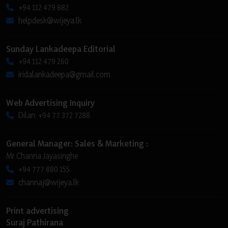
+94 112 479 882
helpdesk@wijeya.lk
Sunday Lankadeepa Editorial
+94 112 479 260
iridalankadeepa@gmail.com
Web Advertising Inquiry
Dilan: +94 77 372 7288
General Manager: Sales & Marketing :
Mr Channa Jayasinghe
+94 777 880 155
channaj@wijeya.lk
Print advertising
Suraj Pathirana