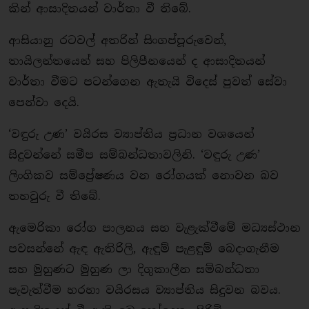
කින් ආසාදිතයන් වාර්තා වී තිබේ.
ආසියානු රටවල් අතරින් සිංගප්පූරුවෙන්,
තායිලන්තයෙන් සහ පිලිපීනයෙන් ද ආසාදිතයන්
වාර්තා වීමට පටන්ගෙන ඇතැයි විදෙස් පුවත් සේවා
පෙන්වා දෙයි.
‘වඳුරු උණ’ වයිරස ව්‍යාප්තිය ප්‍රධාන වශයෙන්
සිදුවන්නේ සමීප සම්බන්ධතාවලිනි. ‘වඳුරු උණ’
ලිංගිකව සම්ප්‍රේෂණය වන රෝගයක් නොවන බව
තහවුරු වී තිබේ.
ඇමෙරිකා රෝග පාලනය සහ වැළැක්වීමේ මධ්‍යස්ථාන
පවසන්නේ ඇඳ ඇතිරිලි, ඇඳුම් පැළඳුම් බෙදාගැනීම
සහ මුහුණට මුහුණ ලා දිගුකාලීන සම්බන්ධතා
පැවැත්වීම හරහා වයිරසය ව්‍යාප්තිය සිදුවන බවය.