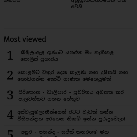
ගන්වයි
අනුග්‍රාහකත්වයෙන් එක්
වෙයි.
Most viewed
1
කිඹුලාඇළ ගුණාට යනඑන මං නැතිකළ
පොලිස් ප්‍රහාරය
2
කොළඹට වතුර දෙන කැලණි ගඟ දුෂිතයි ගඟ
ගොඩගන්න කෝටි ගාණක මෙහෙයුමක්
3
සිරිකොත - ඩාලිපාර - සුචරිතය අමතක කර
පැලවත්තට ගහන හේතුව
4
අස්වැසුමලාභීන්ගෙන් රටට වැඩක් ගන්න
විසිපන්දාහ අරගෙන නිකම් ඉන්න පුරුදුවෙලා!
5
අනුර - පහින්ද - සජිත් කතරගම මහ