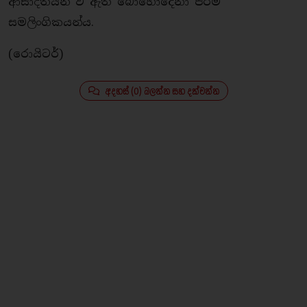
ආසාදිතයන් වී ඇති බොහෝදෙනා පිරිමි
සමලිංගිකයන්ය.
(රොයිටර්)
අදහස් (0) බලන්න සහ දක්වන්න