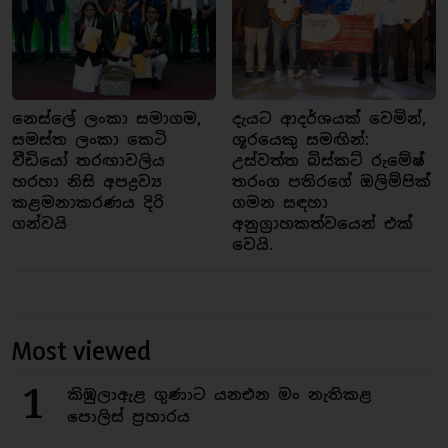
නෙස්ලේ ලංකා සමාගම,
දැයට ආදර්ශයක් වෙමින්,
සමස්ත ලංකා කෙටි
ශූරයෙකු සමඟින්:
වීඩියෝ තරඟාවලිය
උස්වත්ත බිස්කට් රුමේෂ්
හරහා නිසි අපද්‍රව්‍ය
තරංග පතිරගේ ඔලිම්පික්
කළමනාකරණය දිරි
ගමන සඳහා
ගන්වයි
අනුග්‍රාහකත්වයෙන් එක්
වෙයි.
Most viewed
1
කිඹුලාඇළ ගුණාට යනඑන මං නැතිකළ
පොලිස් ප්‍රහාරය