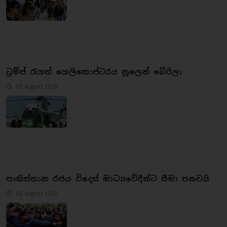
ට්‍රම්ප් රැගත් හෙලිකොප්ටරය නූලෙන් බේරිලා
06 August 2026
පාකිස්තාන රජය විදෙස් මාධ්‍යවේදීන්ට සීමා පනවයි
06 August 2026