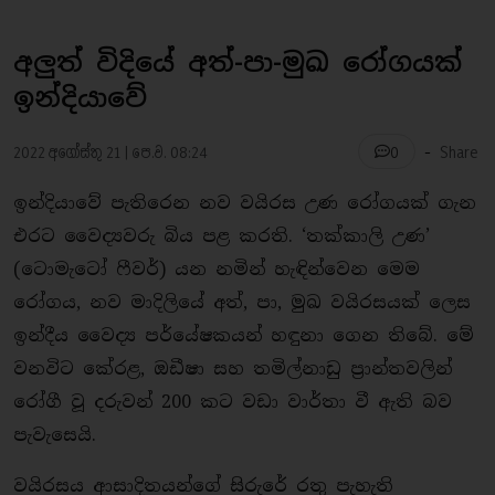
අලුත් විදියේ අත්-පා-මුඛ රෝගයක්
ඉන්දියාවේ
-
2022 අගෝස්තු 21 | පෙ.ව. 08:24
Share
0
ඉන්දියාවේ පැතිරෙන නව වයිරස උණ රෝගයක් ගැන
එරට වෛද්‍යවරු බිය පළ කරති. ‘තක්කාලි උණ’
(ටොමැටෝ ෆීවර්) යන නමින් හැඳින්වෙන මෙම
රෝගය, නව මාදිලියේ අත්, පා, මුඛ වයිරසයක් ලෙස
ඉන්දීය වෛද්‍ය පර්යේෂකයන් හඳුනා ගෙන තිබේ. මේ
වනවිට කේරළ, ඔඩීෂා සහ තමිල්නාඩු ප්‍රාන්තවලින්
රෝගී වූ දරුවන් 200 කට වඩා වාර්තා වී ඇති බව
පැවැසෙයි.
වයිරසය ආසාදිතයන්ගේ සිරුරේ රතු පැහැති