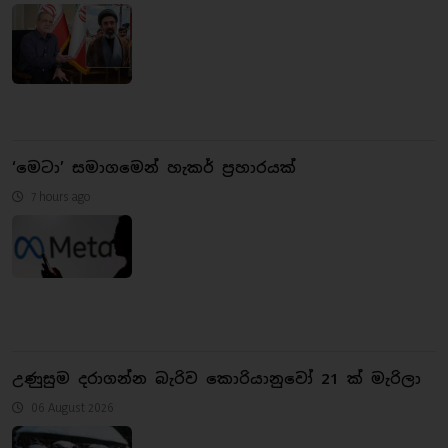
‘මෙටා’ සමාගමෙන් හැකර් ප්‍රහාරයක්
7 hours ago
උණුසුම දරාගන්න බැරිව කොරියානුවෝ 21 ක් මැරිලා
06 August 2026