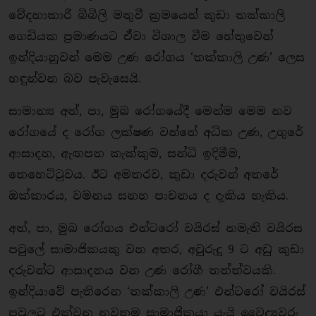
වේදනාකාරී බිබිලි මතුවී ක්‍රමයෙන් කුඩා තක්කාලි
ගෙඩියක ප්‍රමාණයට ඒවා විශාල වීම හේතුවෙන්
ඉන්දියානුවන් මෙම උණ රෝගය ‘තක්කාලි උණ’ ලෙස
හඳුන්වන බව පැවැසෙයි.
සාමාන්‍ය අත්, පා, මුඛ රෝගයේදී මෙන්ම මෙම නව
රෝගයේ ද රෝග ලක්ෂණ වන්නේ අධික උණ, උගුරේ
ආසාදන, ඇඟපත කැක්කුම, සන්ධි ඉදිමීම,
තෙහෙට්ටුවය. ඊට අමතරව, කුඩා දරුවන් අතරේ
ඔක්කාරය, වමනය සනහ පාචනය ද දැකිය හැකිය.
අත්, පා, මුඛ රෝගය එන්ටරෝ වයිරස් නමැති වයිරස
පවුලේ සාමාජිකයකු වන අතර, අවුරුදු 9 ට අඩු කුඩා
දරුවන්ට ආසාදනය වන උණ රෝගී තත්ත්වයකි.
ඉන්දියාවේ පැතිරෙන ‘තක්කාලි උණ’ එන්ටරෝ වයිරස්
පවුලට එක්වන නවතම සාමාජිකයා යැයි වෛද්‍යවරු