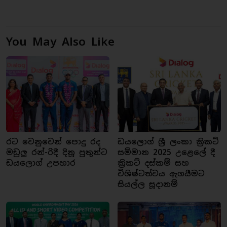
You May Also Like
රට වෙනුවෙන් පොදු රද
ඩයලොග් ශ්‍රී ලංකා ක්‍රිකට්
මඩුලු රන්-රිදී දිනූ පුතුන්ට
සම්මාන 2025 උළෙලේ දී
ඩයලොග් උපහාර
ක්‍රිකට් දස්කම් සහ
විශිෂ්ටත්වය ඇගයීමට
සියල්ල සූදානම්