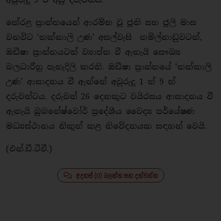
කේරළ ප්‍රාන්තයෙන් ආරම්භ වූ ජූනි සහ ජූලි මාස
වනවිට ‘තක්කාලි උණ’ අසල්වැසි තමිල්නාඩුවටත්,
ඔඩීෂා ප්‍රාන්තයටත් ව්‍යාප්ත වී ඇතැයි සෞඛ්‍ය
බලධාරීහු පැහැදිලි කරති. ඔඩීෂා ප්‍රාන්තයේ ‘තක්කාලි
උණ’ ආසාදනය වී ඇත්තේ අවුරුදු 1 ත් 9 ත්
දරුවන්ටය. දරුවන් 26 දෙනකුට වයිරසය ආසාදනය වී
ඇතැයි බුබනේෂ්වෝර් ප්‍රදේශීය වෛද්‍ය පර්යේෂණ
මධ්‍යස්ථානය නිකුත් කළ නිවේදනයක සඳහන් වෙයි.
(එන්.ඩී.ටීවී.)
අදහස් (0) බලන්න සහ දක්වන්න