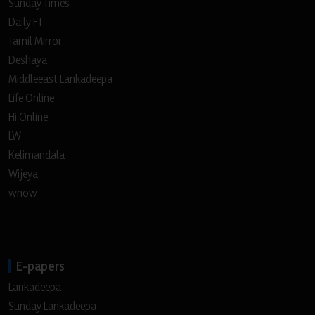
Sunday Times
Daily FT
Tamil Mirror
Deshaya
Middleeast Lankadeepa
Life Online
Hi Online
LW
Kelimandala
Wijeya
wnow
E-papers
Lankadeepa
Sunday Lankadeepa