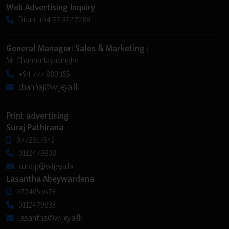
Web Advertising Inquiry
Dilan: +94 77 372 7288
General Manager: Sales & Marketing :
Mr Channa Jayasinghe
+94 777 880 155
channaj@wijeya.lk
Print advertising
Suraj Pathirana
0772617542
0112479838
surajp@wijeya.lk
Lasantha Abeywardena
0774055673
0112479833
lasantha@wijeya.lk