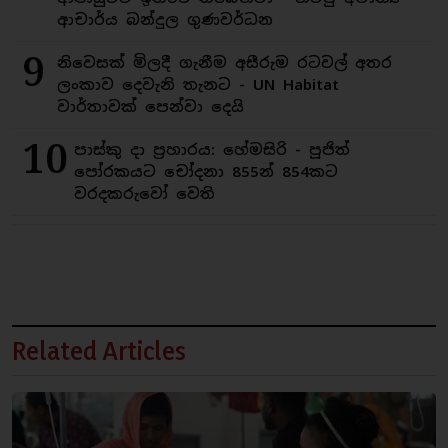
ආචාර්ය බන්දුල ගුණවර්ධන
9
නිවෙසක් මිලදී ගැනීම අසීරුම රටවල් අතර
ලංකාව දෙවැනි තැනට - UN Habitat
වාර්තාවක් පෙන්වා දෙයි
10
පාස්කු දා ප්‍රහාරය: හේමසිරි - පූජිත්
පෝරකයට චෝදනා 855න් 854කට
වරදකරුවෝ වෙති
Related Articles