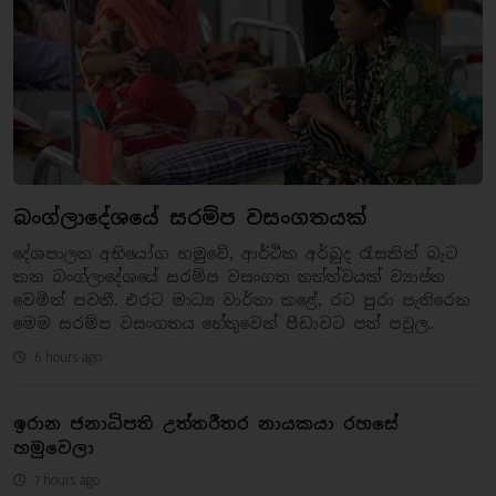
බංග්ලාදේශයේ සරම්ප වසංගතයක්
දේශපාලන අභියෝග හමුවේ, ආර්ථික අර්බුද රැසකින් බැට
කන බංග්ලාදේශයේ සරම්ප වසංගත තත්ත්වයක් ව්‍යාප්ත
වෙමින් පවතී. එරට මාධ්‍ය වාර්තා කළේ, රට පුරා පැතිරෙන
මෙම සරම්ප වසංගතය හේතුවෙන් පීඩාවට පත් පවුල..
6 hours ago
ඉරාන ජනාධිපති උත්තරීතර නායකයා රහසේ
හමුවෙලා
7 hours ago