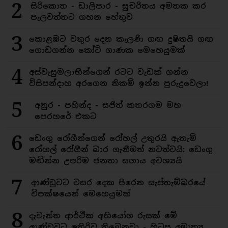
2
සිරිකොත - ඩාලිපාර - සුචරිතය අමතක කර
පැලවත්තට ගහන හේතුව
3
කොළඹට වතුර දෙන කැලණි ගඟ දුෂිතයි ගඟ
ගොඩගන්න කෝටි ගාණක මෙහෙයුමක්
4
අස්වැසුමලාභීන්ගෙන් රටට වැඩක් ගන්න
විසිපන්දාහ අරගෙන නිකම් ඉන්න පුරුදුවෙලා!
5
අනුර - පහින්ද - සජිත් කතරගම මහ
පෙරහරේ එකට
6
ඩෙංගු රෝගීන්ගෙන් රෝහල් උතුරයි ඇතැම්
රෝහල් රෝගීන් බාර ගැනීමත් නවත්වයි: ඩෙංගු
මඬින්න උපරිම ජනතා සහාය අවශ්‍යයි
7
ආණ්ඩුවට වසර දෙක පිරෙන සැප්තැම්බරයේ
විපක්ෂයෙන් මෙහෙයුමක්
8
දැවැන්ත ආර්ථික අභියෝග රුසක් මේ
ආණ්ඩුවට ඉතිරිව තිබෙනවා - හිටපු අමාත්‍ය