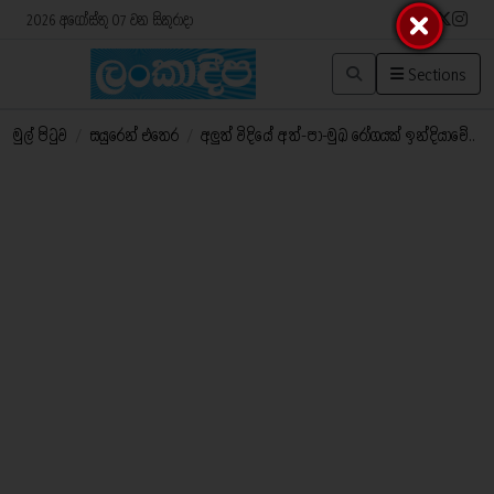
2026 අගෝස්තු 07 වන සිකුරාදා
Sections
මුල් පිටුව
/
සයුරෙන් එතෙර
/
අලුත් විදියේ අත්-පා-මුඛ රෝගයක් ඉන්දියාවේ..