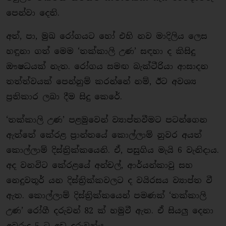
පෙන්වා දෙති.
අත්, පා, මුඛ රෝගයට හෝ එහි නව මාදිලිය ලෙස
හඳුනා ගත් මෙම ‘තක්කාලි උණ’ සඳහා ද කිසිදු
ඖෂධයක් නැත. රෝගය සමඟ බැක්ටීරියා ආසාදන
තත්ත්වයක් පෙන්නුම් කරන්නේ නම්, ඊට අවශ්‍ය
ප්‍රතිකාර ලබා දීම සිදු කෙරේ.
‘තක්කාලි උණ’ පළමුවෙන් ව්‍යාප්තවීමට පටන්ගෙන
ඇත්තේ කේරළ ප්‍රාන්තයේ කොල්ලාම් නුවර අයත්
කොල්ලාම් දිස්ත්‍රික්කයෙනි. ඒ, පසුගිය මැයි 6 වැනිදාය.
අද වනවිට කේරළයේ අන්චල්, ආර්යන්කාවු සහ
නෙදුවතූර් යන දිස්ත්‍රික්කවලට ද වයිරසය ව්‍යාප්ත වී
ඇත. කොල්ලාම් දිස්ත්‍රික්කයෙන් පමණක් ‘තක්කාලි
උණ’ රෝගී දරුවන් 82 ක් හමුවී ඇත. ඒ සියලු දෙනා
අවුරුදු 5 ට අඩු දරුවන්ය.