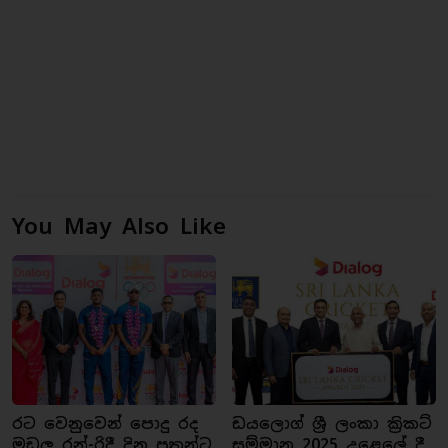
You May Also Like
රට වෙනුවෙන් පොදු රද
ඩයලොග් ශ්‍රී ලංකා ක්‍රිකට්
මඩුලු රන්-රිදී දිනූ පුතුන්ට
සම්මාන 2025 උළෙලේ දී