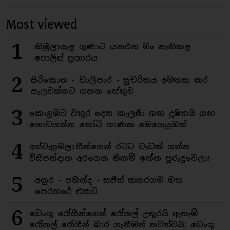
Most viewed
1
කිඹුලාඇළ ගුණාට යනඑන මං නැතිකළ
පොලිස් ප්‍රහාරය
2
සිරිකොත - ඩාලිපාර - සුචරිතය අමතක කර
පැලවත්තට ගහන හේතුව
3
කොළඹට වතුර දෙන කැලණි ගඟ දුෂිතයි ගඟ
ගොඩගන්න කෝටි ගාණක මෙහෙයුමක්
4
අස්වැසුමලාභීන්ගෙන් රටට වැඩක් ගන්න
විසිපන්දාහ අරගෙන නිකම් ඉන්න පුරුදුවෙලා!
5
අනුර - පහින්ද - සජිත් කතරගම මහ
පෙරහරේ එකට
6
ඩෙංගු රෝගීන්ගෙන් රෝහල් උතුරයි ඇතැම්
රෝහල් රෝගීන් බාර ගැනීමත් නවත්වයි: ඩෙංගු