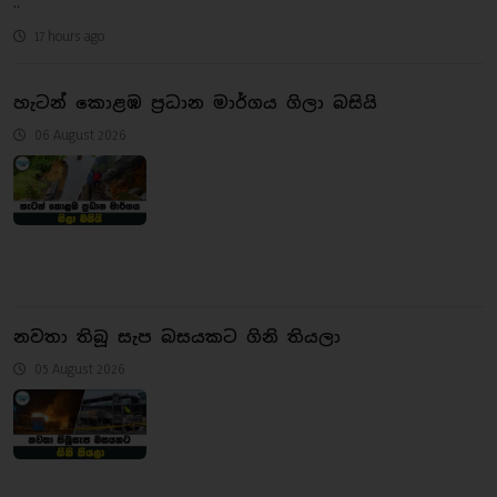
..
17 hours ago
හැටන් කොළඹ ප්‍රධාන මාර්ගය ගිලා බසියි
06 August 2026
නවතා තිබූ සැප බසයකට ගිනි තියලා
05 August 2026