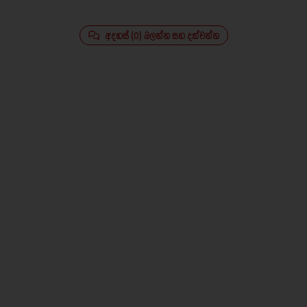
අදහස් (0) බලන්න සහ දක්වන්න