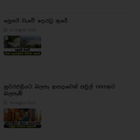
ග්‍රෙගරි වැවේ දොරටු ඇරේ
04 August 2026
නුවරඑළියට බලපෑ ආපදාවෙන් පවුල් 1091කට
බලපෑම්
04 August 2026