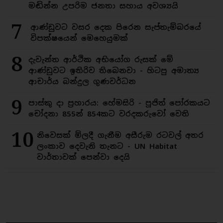
මඬින්න උපරිම ජනතා සහාය අවශ්‍යයි
7
ආණ්ඩුවට වසර දෙක පිරෙන සැප්තැම්බරයේ
විපක්ෂයෙන් මෙහෙයුමක්
8
දැවැන්ත ආර්ථික අභියෝග රුසක් මේ
ආණ්ඩුවට ඉතිරිව තිබෙනවා - හිටපු අමාත්‍ය
ආචාර්ය බන්දුල ගුණවර්ධන
9
පාස්කු දා ප්‍රහාරය: හේමසිරි - පූජිත් පෝරකයට
චෝදනා 855න් 854කට වරදකරුවෝ වෙති
10
නිවෙසක් මිලදී ගැනීම අසීරුම රටවල් අතර
ලංකාව දෙවැනි තැනට - UN Habitat
වාර්තාවක් පෙන්වා දෙයි