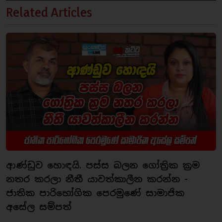
Related Articles
ආණ්ඩුව හොඳයි. පස්ස බලන ගෝත්‍රික ක්‍රම
නතර කරලා නීතී යාවත්කාලීන කරන්න -
ජාතික පාරිභෝගික පෙරමුණේ සාමාජික
අසේල සම්පත්