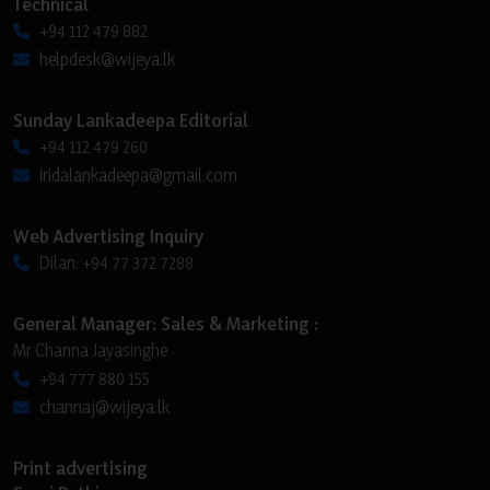
Technical
+94 112 479 882
helpdesk@wijeya.lk
Sunday Lankadeepa Editorial
+94 112 479 260
iridalankadeepa@gmail.com
Web Advertising Inquiry
Dilan: +94 77 372 7288
General Manager: Sales & Marketing :
Mr Channa Jayasinghe
+94 777 880 155
channaj@wijeya.lk
Print advertising