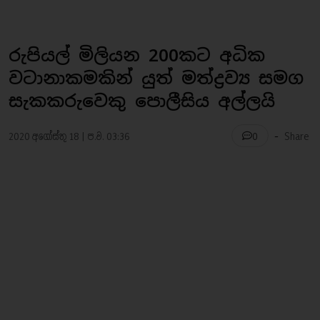
රුපියල් මිලියන 200කට අධික
වටානාකමකින් යුත් මත්ද්‍රව්‍ය සමග
සැකකරුවෙකු පොලීසිය අල්ලයි
-
2020 අගෝස්තු 18 | ප.ව. 03:36
Share
0