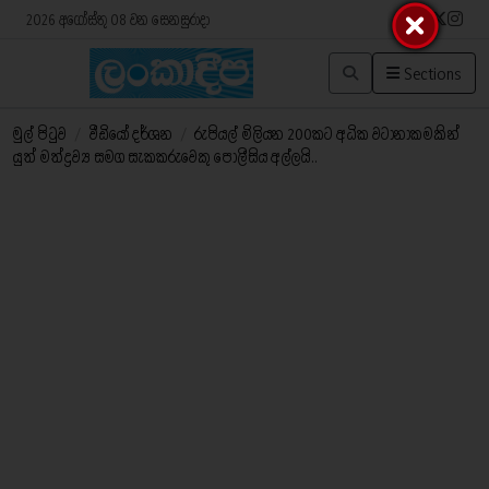
2026 අගෝස්තු 08 වන සෙනසුරාදා
Sections
මුල් පිටුව
/
වීඩියෝ දර්ශන
/
රුපියල් මිලියන 200කට අධික වටානාකමකින්
යුත් මත්ද්‍රව්‍ය සමග සැකකරුවෙකු පොලීසිය අල්ලයි..