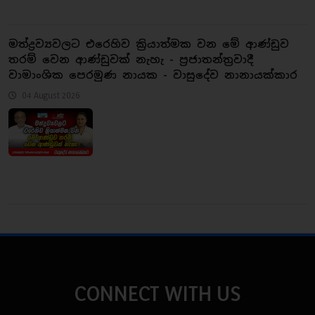
මත්ද්‍රව්‍යවලට එරෙහිව ක්‍රියාත්මක වන මේ ආණ්ඩුව
තරම් වෙන ආණ්ඩුවක් නැහැ - ප්‍රජාතන්ත්‍රවාදී
වාමාංශික පෙරමුණ නායක - වාසුදේව නානායක්කාර
04 August 2026
CONNECT WITH US