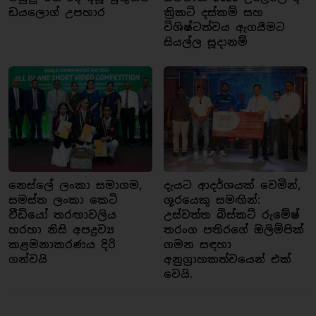
ඩයලොග් උපහාර
ක්‍රිකට් දස්කම් සහ
විශිෂ්ටත්වය ඇගයීමට
සියල්ල සූදානම්
නෙස්ලේ ලංකා සමාගම,
දැයට ආදර්ශයක් වෙමින්,
සමස්ත ලංකා කෙටි
ශූරයෙකු සමඟින්:
වීඩියෝ තරඟාවලිය
උස්වත්ත බිස්කට් රුමේෂ්
හරහා නිසි අපද්‍රව්‍ය
තරංග පතිරගේ ඔලිම්පික්
කළමනාකරණය දිරි
ගමන සඳහා
ගන්වයි
අනුග්‍රාහකත්වයෙන් එක්
වෙයි.