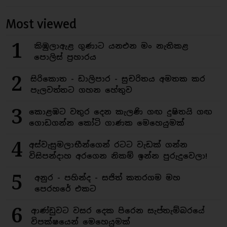
Most viewed
1
කිඹුලාඇළ ගුණාට යනඑන මං නැතිකළ
පොලිස් ප්‍රහාරය
2
සිරිකොත - ඩාලිපාර - සුචරිතය අමතක කර
පැලවත්තට ගහන හේතුව
3
කොළඹට වතුර දෙන කැලණි ගඟ දුෂිතයි ගඟ
ගොඩගන්න කෝටි ගාණක මෙහෙයුමක්
4
අස්වැසුමලාභීන්ගෙන් රටට වැඩක් ගන්න
විසිපන්දාහ අරගෙන නිකම් ඉන්න පුරුදුවෙලා!
5
අනුර - පහින්ද - සජිත් කතරගම මහ
පෙරහරේ එකට
6
ආණ්ඩුවට වසර දෙක පිරෙන සැප්තැම්බරයේ
විපක්ෂයෙන් මෙහෙයුමක්