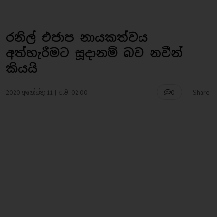
රනිල් එජාප නායකත්වය
අත්හැරීමට සූදානම් බව නවීන්
කියයි
-
2020 අගෝස්තු 11 | ප.ව. 02:00
Share
0