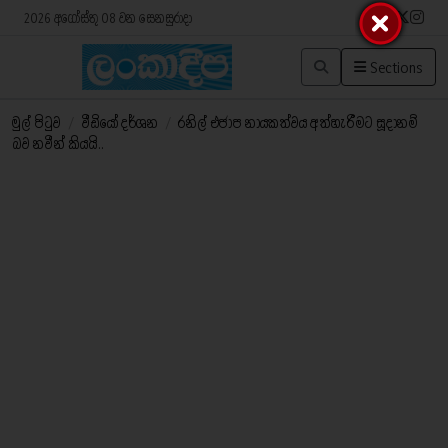
2026 අගෝස්තු 08 වන සෙනසුරාදා
Sections
මුල් පිටුව
/
වීඩියෝ දර්ශන
/
රනිල් එජාප නායකත්වය අත්හැරීමට සූදානම්
බව නවීන් කියයි..