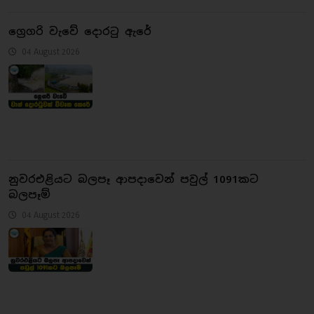
ග්‍රෙගරි වැවේ දොරටු ඇරේ
04 August 2026
නුවරඑළියට බලපෑ ආපදාවෙන් පවුල් 1091කට
බලපෑම්
04 August 2026