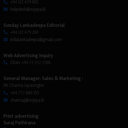
+94 112 479 882
helpdesk@wijeya.lk
Sunday Lankadeepa Editorial
+94 112 479 260
iridalankadeepa@gmail.com
Web Advertising Inquiry
Dilan: +94 77 372 7288
General Manager: Sales & Marketing :
Mr Channa Jayasinghe
+94 777 880 155
channaj@wijeya.lk
Print advertising
Suraj Pathirana