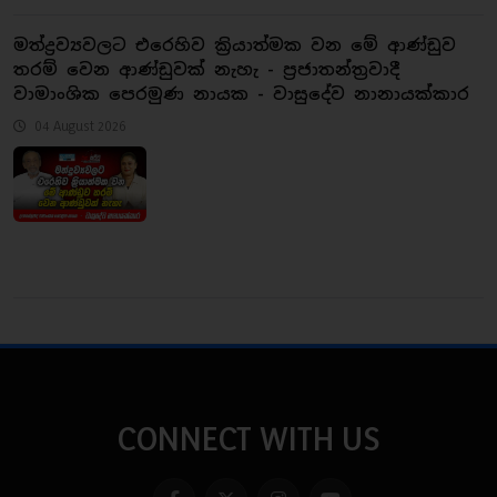
මත්ද්‍රව්‍යවලට එරෙහිව ක්‍රියාත්මක වන මේ ආණ්ඩුව
තරම් වෙන ආණ්ඩුවක් නැහැ - ප්‍රජාතන්ත්‍රවාදී
වාමාංශික පෙරමුණ නායක - වාසුදේව නානායක්කාර
04 August 2026
CONNECT WITH US