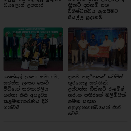
ඩයලොග් උපහාර
ක්‍රිකට් දස්කම් සහ
විශිෂ්ටත්වය ඇගයීමට
සියල්ල සූදානම්
නෙස්ලේ ලංකා සමාගම,
දැයට ආදර්ශයක් වෙමින්,
සමස්ත ලංකා කෙටි
ශූරයෙකු සමඟින්:
වීඩියෝ තරඟාවලිය
උස්වත්ත බිස්කට් රුමේෂ්
හරහා නිසි අපද්‍රව්‍ය
තරංග පතිරගේ ඔලිම්පික්
කළමනාකරණය දිරි
ගමන සඳහා
ගන්වයි
අනුග්‍රාහකත්වයෙන් එක්
වෙයි.