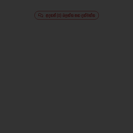
අදහස් (0) බලන්න සහ දක්වන්න