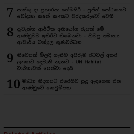
7
පාස්කු දා ප්‍රහාරය: හේමසිරි - පූජිත් පෝරකයට
චෝදනා 855න් 854කට වරදකරුවෝ වෙති
8
දැවැන්ත ආර්ථික අභියෝග රුසක් මේ
ආණ්ඩුවට ඉතිරිව තිබෙනවා - හිටපු අමාත්‍ය
ආචාර්ය බන්දුල ගුණවර්ධන
9
නිවෙසක් මිලදී ගැනීම අසීරුම රටවල් අතර
ලංකාව දෙවැනි තැනට - UN Habitat
වාර්තාවක් පෙන්වා දෙයි
10
මාධ්‍ය නිදහසට එරෙහිව සුදු ඇඳගෙන එන
ආණ්ඩුවේ කෙටුම්පත