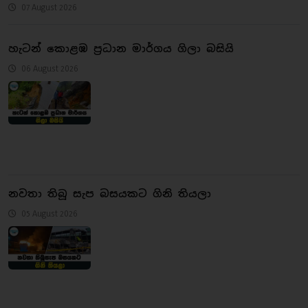
07 August 2026
හැටන් කොළඹ ප්‍රධාන මාර්ගය ගිලා බසියි
06 August 2026
නවතා තිබූ සැප බසයකට ගිනි තියලා
05 August 2026