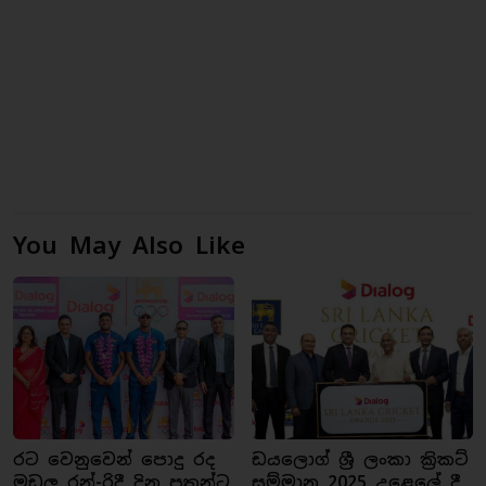
You May Also Like
රට වෙනුවෙන් පොදු රද
ඩයලොග් ශ්‍රී ලංකා ක්‍රිකට්
මඩුලු රන්-රිදී දිනූ පුතුන්ට
සම්මාන 2025 උළෙලේ දී