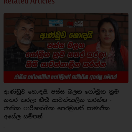
Related Articles
ආණ්ඩුව හොඳයි. පස්ස බලන ගෝත්‍රික ක්‍රම
නතර කරලා නීතී යාවත්කාලීන කරන්න -
ජාතික පාරිභෝගික පෙරමුණේ සාමාජික
අසේල සම්පත්
..