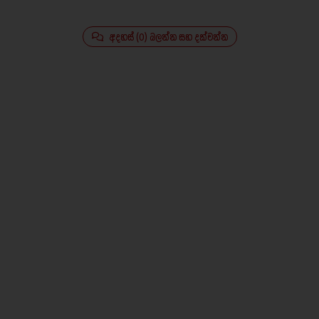
අදහස් (0) බලන්න සහ දක්වන්න