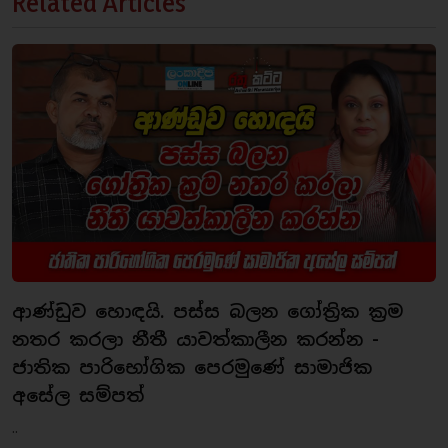
Related Articles
ආණ්ඩුව හොඳයි. පස්ස බලන ගෝත්‍රික ක්‍රම
නතර කරලා නීතී යාවත්කාලීන කරන්න -
ජාතික පාරිභෝගික පෙරමුණේ සාමාජික
අසේල සම්පත්
..