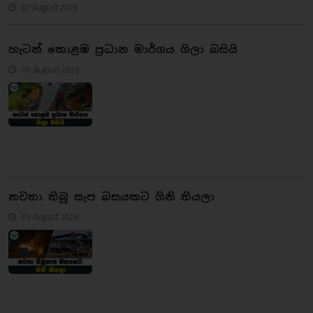
07 August 2026
හැටන් කොළඹ ප්‍රධාන මාර්ගය ගිලා බසියි
06 August 2026
නවතා තිබූ සැප බසයකට ගිනි තියලා
05 August 2026