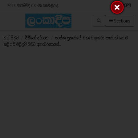
2026 අගෝස්තු 08 වන සෙනසුරාදා
Sections
මුල් පිටුව
/
වීඩියෝ දර්ශන
/
පාස්කු ප්‍රහාරයේ මහමොළකරු සහරාන් නොව
නවුෆර් මවුලවි බවට අනාවරණයක්..