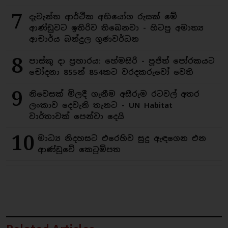
7
දැවැන්ත ආර්ථික අභියෝග රුසක් මේ
ආණ්ඩුවට ඉතිරිව තිබෙනවා - හිටපු අමාත්‍ය
ආචාර්ය බන්දුල ගුණවර්ධන
8
පාස්කු දා ප්‍රහාරය: හේමසිරි - පූජිත් පෝරකයට
චෝදනා 855න් 854කට වරදකරුවෝ වෙති
9
නිවෙසක් මිලදී ගැනීම අසීරුම රටවල් අතර
ලංකාව දෙවැනි තැනට - UN Habitat
වාර්තාවක් පෙන්වා දෙයි
10
මාධ්‍ය නිදහසට එරෙහිව සුදු ඇඳගෙන එන
ආණ්ඩුවේ කෙටුම්පත