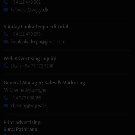
+94 112 479 882
helpdesk@wijeya.lk
Sunday Lankadeepa Editorial
+94 112 479 260
iridalankadeepa@gmail.com
Web Advertising Inquiry
Dilan: +94 77 372 7288
General Manager: Sales & Marketing :
Mr Channa Jayasinghe
+94 777 880 155
channaj@wijeya.lk
Print advertising
Suraj Pathirana