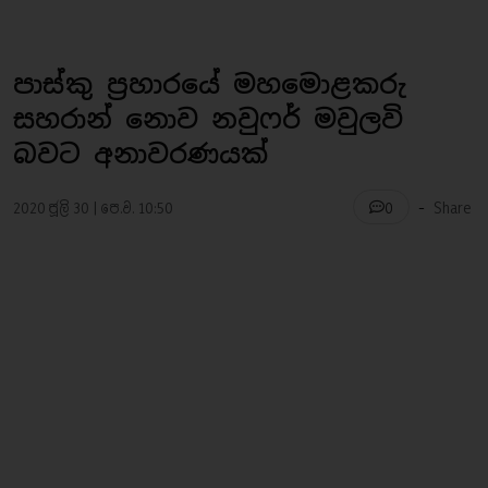
පාස්කු ප්‍රහාරයේ මහමොළකරු
සහරාන් නොව නවුෆර් මවුලවි
බවට අනාවරණයක්
-
2020 ජූලි 30 | පෙ.ව. 10:50
Share
0