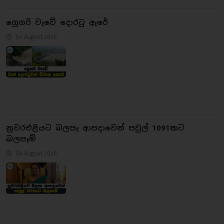
ග්‍රෙගරි වැවේ දොරටු ඇරේ
04 August 2026
නුවරඑළියට බලපෑ ආපදාවෙන් පවුල් 1091කට
බලපෑම්
04 August 2026