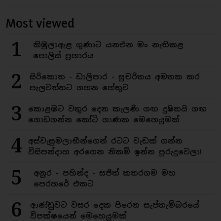
Most viewed
1
කිඹුලාඇළ ගුණාට යනඑන මං නැතිකළ
පොලිස් ප්‍රහාරය
2
සිරිකොත - ඩාලිපාර - සුචරිතය අමතක කර
පැලවත්තට ගහන හේතුව
3
කොළඹට වතුර දෙන කැලණි ගඟ දුෂිතයි ගඟ
ගොඩගන්න කෝටි ගාණක මෙහෙයුමක්
4
අස්වැසුමලාභීන්ගෙන් රටට වැඩක් ගන්න
විසිපන්දාහ අරගෙන නිකම් ඉන්න පුරුදුවෙලා!
5
අනුර - පහින්ද - සජිත් කතරගම මහ
පෙරහරේ එකට
6
ආණ්ඩුවට වසර දෙක පිරෙන සැප්තැම්බරයේ
විපක්ෂයෙන් මෙහෙයුමක්