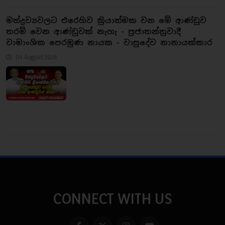
මත්ද්‍රව්‍යවලට එරෙහිව ක්‍රියාත්මක වන මේ ආණ්ඩුව
තරම් වෙන ආණ්ඩුවක් නැහැ - ප්‍රජාතන්ත්‍රවාදී
වාමාංශික පෙරමුණ නායක - වාසුදේව නානායක්කාර
04 August 2026
CONNECT WITH US