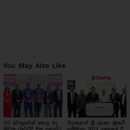
You May Also Like
රට වෙනුවෙන් පොදු රද
ඩයලොග් ශ්‍රී ලංකා ක්‍රිකට්
මඩුලු රන්-රිදී දිනූ පුතුන්ට
සම්මාන 2025 උළෙලේ දී