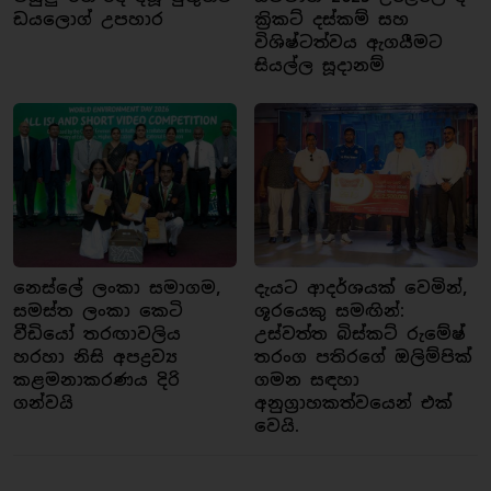
ඩයලොග් උපහාර
ක්‍රිකට් දස්කම් සහ
විශිෂ්ටත්වය ඇගයීමට
සියල්ල සූදානම්
නෙස්ලේ ලංකා සමාගම,
දැයට ආදර්ශයක් වෙමින්,
සමස්ත ලංකා කෙටි
ශූරයෙකු සමඟින්:
වීඩියෝ තරඟාවලිය
උස්වත්ත බිස්කට් රුමේෂ්
හරහා නිසි අපද්‍රව්‍ය
තරංග පතිරගේ ඔලිම්පික්
කළමනාකරණය දිරි
ගමන සඳහා
ගන්වයි
අනුග්‍රාහකත්වයෙන් එක්
වෙයි.