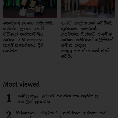
නෙස්ලේ ලංකා සමාගම,
දැයට ආදර්ශයක් වෙමින්,
සමස්ත ලංකා කෙටි
ශූරයෙකු සමඟින්:
වීඩියෝ තරඟාවලිය
උස්වත්ත බිස්කට් රුමේෂ්
හරහා නිසි අපද්‍රව්‍ය
තරංග පතිරගේ ඔලිම්පික්
කළමනාකරණය දිරි
ගමන සඳහා
ගන්වයි
අනුග්‍රාහකත්වයෙන් එක්
වෙයි.
Most viewed
1
කිඹුලාඇළ ගුණාට යනඑන මං නැතිකළ
පොලිස් ප්‍රහාරය
2
සිරිකොත - ඩාලිපාර - සුචරිතය අමතක කර