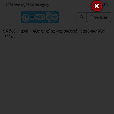
2026 අගෝස්තු 08 වන සෙනසුරාදා
Sections
මුල් පිටුව
/
පුවත්
/
හිටපු පළාත් සභා සභාපතිවරුන්ට මසකට තෙල් ලීටර්
1800ක්..