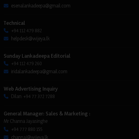
esenalankadeepa@gmail.com
Technical
+94 112 479 882
helpdesk@wijeya.lk
Sunday Lankadeepa Editorial
+94 112 479 260
iridalankadeepa@gmail.com
Web Advertising Inquiry
Dilan: +94 77 372 7288
General Manager: Sales & Marketing :
Mr Channa Jayasinghe
+94 777 880 155
channaj@wijeya.lk