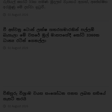
රුපියල් කෝටි 35ක පමණ මුදලක් වැයකර ඇතත්, අපේක්ෂිත
අරමුණු මේ දක්වා ඉටුවී..
02 August 2026
වී අස්වනු ටොන් ලක්ෂ හතරහමාරකින් පල්ලම්
බැහැලා මේ වසරේ මුල් මාසපහේදී කෝටි 3360ක
ධාන්‍ය රටින් ගෙනල්ලා
02 August 2026
විනිසුරු විශ්‍රාම වයස සංශෝධන පනත ලබන සතියේ
ගැසට් කරයි
02 August 2026