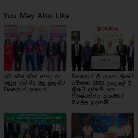
You May Also Like
රට වෙනුවෙන් පොදු රද
ඩයලොග් ශ්‍රී ලංකා ක්‍රිකට්
මඩුලු රන්-රිදී දිනූ පුතුන්ට
සම්මාන 2025 උළෙලේ දී
ඩයලොග් උපහාර
ක්‍රිකට් දස්කම් සහ
විශිෂ්ටත්වය ඇගයීමට
සියල්ල සූදානම්