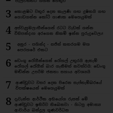
පැලවත්තට ගහන හේතුව
3
කොළඹට වතුර දෙන කැලණි ගඟ දුෂිතයි ගඟ
ගොඩගන්න කෝටි ගාණක මෙහෙයුමක්
4
අස්වැසුමලාභීන්ගෙන් රටට වැඩක් ගන්න
විසිපන්දාහ අරගෙන නිකම් ඉන්න පුරුදුවෙලා!
5
අනුර - පහින්ද - සජිත් කතරගම මහ
පෙරහරේ එකට
6
ඩෙංගු රෝගීන්ගෙන් රෝහල් උතුරයි ඇතැම්
රෝහල් රෝගීන් බාර ගැනීමත් නවත්වයි: ඩෙංගු
මඬින්න උපරිම ජනතා සහාය අවශ්‍යයි
7
ආණ්ඩුවට වසර දෙක පිරෙන සැප්තැම්බරයේ
විපක්ෂයෙන් මෙහෙයුමක්
8
දැවැන්ත ආර්ථික අභියෝග රුසක් මේ
ආණ්ඩුවට ඉතිරිව තිබෙනවා - හිටපු අමාත්‍ය
ආචාර්ය බන්දුල ගුණවර්ධන