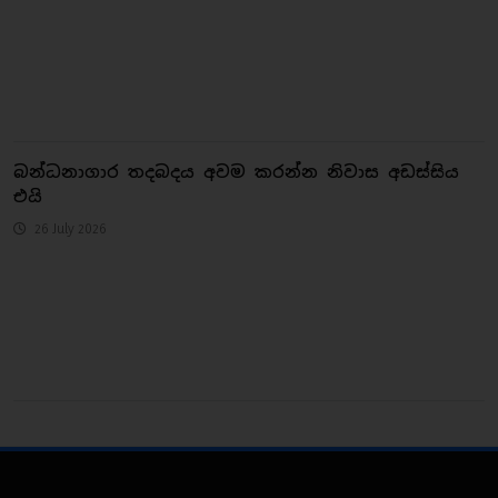
බන්ධනාගාර තදබදය අවම කරන්න නිවාස අඩස්සිය
එයි
26 July 2026