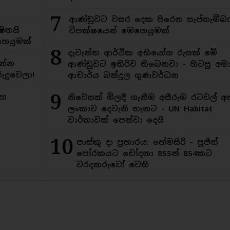
7
ආණ්ඩුවට වසර දෙක පිරෙන සැප්තැම්බ
ිතයි
විපක්ෂයෙන් මෙහෙයුමක්
ෙයුමක්
8
දැවැන්ත ආර්ථික අභියෝග රුසක් මේ
න්න
ආණ්ඩුවට ඉතිරිව තිබෙනවා - හිටපු අමාත
ුදුවෙලා!
ආචාර්ය බන්දුල ගුණවර්ධන
9
මහ
නිවෙසක් මිලදී ගැනීම අසීරුම රටවල් අ
ලංකාව දෙවැනි තැනට - UN Habitat
වාර්තාවක් පෙන්වා දෙයි
10
පාස්කු දා ප්‍රහාරය: හේමසිරි - පූජිත්
පෝරකයට චෝදනා 855න් 854කට
වරදකරුවෝ වෙති