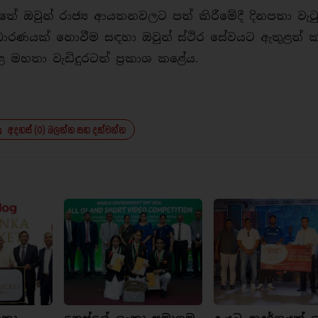
තේ ඔවුන් රාජ්‍ය ආයතනවලට පත් කිරීමේදී දිනපතා වැට
රණයක් නොවීම සඳහා ඔවුන් ස්ථිර සේවයට ඇතුළත් 
ළ මහතා වැඩිදුරටත් ප්‍රකාශ කළේය.
අදහස් (0) බලන්න සහ දක්වන්න