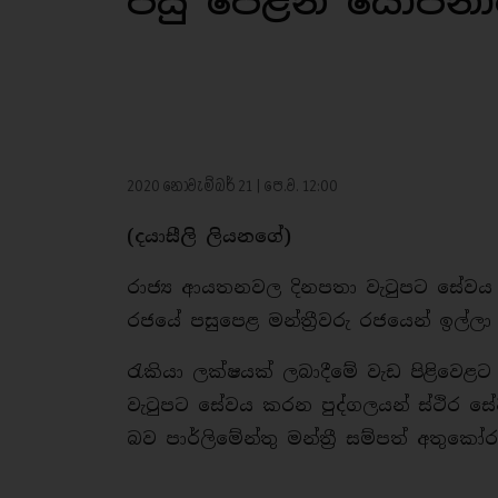
පසු පෙළින් යෝජනා
2020 නොවැම්බර් 21 | පෙ.ව. 12:00
(දයාසීලි ලියනගේ)
රාජ්‍ය ආයතනවල දිනපතා වැටුපට සේව
රජයේ පසුපෙළ මන්ත්‍රීවරු රජයෙන් ඉල
රැකියා ලක්ෂයක් ලබාදීමේ වැඩ පිළිවෙ
වැටුපට සේවය කරන පුද්ගලයන් ස්ථිර සේ
බව පාර්ලිමේන්තු මන්ත්‍රී සම්පත් අතු