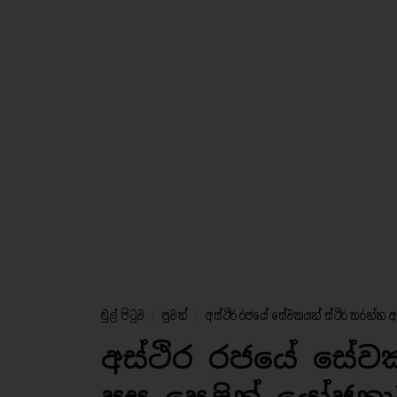
මුල් පිටුව
/
පුවත්
/
අස්ථිර රජයේ සේවකයන් ස්ථිර කරන්න ආ
අස්ථිර රජයේ සේව