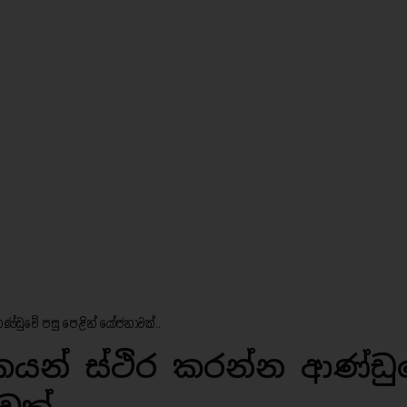
ණ්ඩුවේ පසු පෙළින් යෝජනාවක්..
කයන් ස්ථිර කරන්න ආණ්ඩු