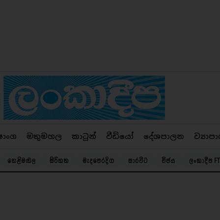
ෂාංග
මතුමහල
කාටූන්
වීඩියෝ
දේශපාලන
ව්‍යාපා
කෙළිමඬල
සිරිකත
මැදපෙරදිග
සාරවිට
විජය
ලංකාදීප FT