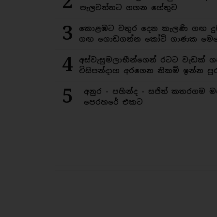
2
පැලවත්තට ගහන හේතුව
3
කොළඹට වතුර දෙන කැලණි ගඟ දුෂ
ගඟ ගොඩගන්න කෝටි ගාණක මෙහ
4
අස්වැසුමලාභීන්ගෙන් රටට වැඩක් ග
විසිපන්දාහ අරගෙන නිකම් ඉන්න පුර
5
අනුර - පහින්ද - සජිත් කතරගම 
පෙරහරේ එකට