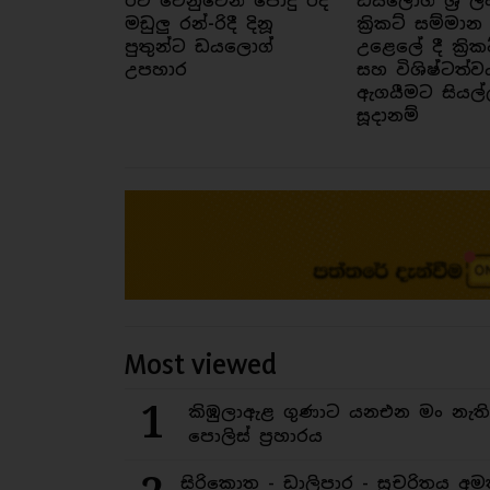
රට වෙනුවෙන් පොදු රද
ඩයලොග් ශ්‍රී ල
මඩුලු රන්-රිදී දිනූ
ක්‍රිකට් සම්මාන
පුතුන්ට ඩයලොග්
උළෙලේ දී ක්‍රික
උපහාර
සහ විශිෂ්ටත්ව
ඇගයීමට සියල්
සූදානම්
Most viewed
1
කිඹුලාඇළ ගුණාට යනඑන මං නැත
පොලිස් ප්‍රහාරය
සිරිකොත - ඩාලිපාර - සුචරිතය 