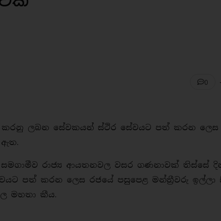
වක්
0
ය කරනු ලබන සේවකයන් ස්ථිර සේවයට පත් කරන ලෙස
්ලා ඇත.
ළට සමගාමීව රාජ්‍ය ආයතනවල වසර ගණනාවක් තිස්සේ ද
වයට පත් කරන ලෙස රජයේ පසුපෙළ මන්ත්‍රීවරු ඉල්ලා ස
කෝරල මහතා කීය.