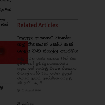
ෙමින්,
රුමේෂ්
ඳහා
Related Articles
 එක්
“සුදුඅලි ආයතන”‍ වහන්න
හැදූ ඒකකයත් කෝටි 35ක්
ගිලලා වැඩ සියල්ල අතරමග
පාඩු ලබන රාජ්‍ය ආයතන 32ක් වසා
දැමීම හෝ ප්‍රතිව්‍යුහගතකරණය
සඳහා පත් කෙරුණු විශේෂ ඒකකයට
රුපියල් කෝටි 35ක පමණ මුදලක්
වැයකර ඇතත්, අපේක්ෂිත අරමුණු
මේ දක්වා ඉටුවී..
ම්
02 August 2026
වී අස්වනු