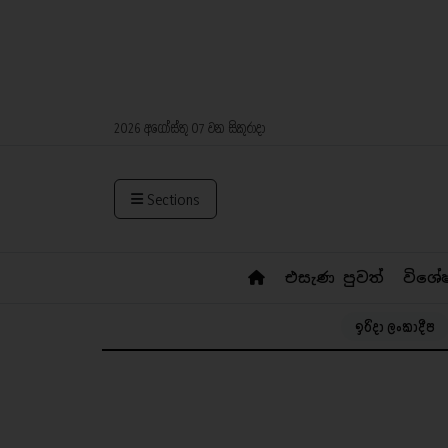
2026 අගෝස්තු 07 වන සිකුරාදා
Sections
එසැණ පුවත්
විශේ
ඉරිදා ලංකාදීප