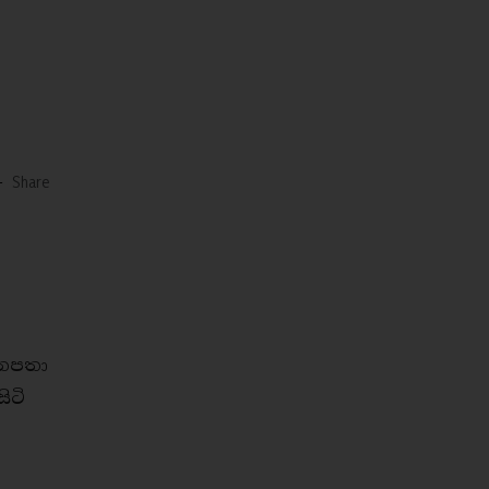
-
Share
ිනපතා
ිටි