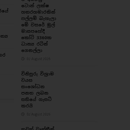
ටොන් ලක්ෂ
රයේ
හතරහමාරකින්
පල්ලම් බැහැලා
මේ වසරේ මුල්
මාසපහේදී
්‍ය
කෝටි 3360ක
ධාන්‍ය රටින්
ගෙනල්ලා
තර
02 August 2026
විනිසුරු විශ්‍රාම
වයස
සංශෝධන
පනත ලබන
සතියේ ගැසට්
කරයි
02 August 2026
තවත් වෘත්තීන්