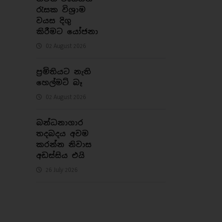
රැසක විශ්‍රාම
වයස දිගු
කිරීමට යෝජනා
02 August 2026
ප්‍රමිතියට නැති
හෙල්මට් බෑ
02 August 2026
බන්ධනාගාර
තදබදය අවම
කරන්න නිවාස
අඩස්සිය එයි
26 July 2026