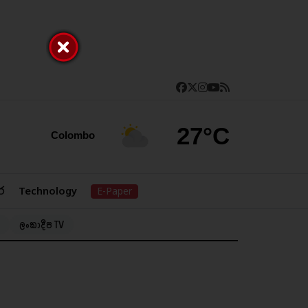
27°C
Colombo
ර
Technology
E-Paper
ලංකාදීප TV