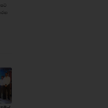
ුපට
කරන