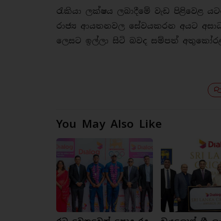
රැකියා ලක්ෂය ලබාදීමේ වැඩ පිළිවෙළ යට
රාජ්‍ය ආයතනවල සේවයකරන අයට අසාධා
ලෙසට ඉල්ලා සිටි බවද සම්පත් අතුකෝර
You May Also Like