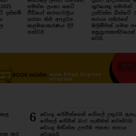
ංකා
නෙස්ලේ ලංකා සමාගම,
දැයට ආදර්ශයක් ව
 2025
සමස්ත ලංකා කෙටි
ශූරයෙකු සමඟින්:
ට් දස්කම්
වීඩියෝ තරඟාවලිය
උස්වත්ත බිස්කට් 
ය
හරහා නිසි අපද්‍රව්‍ය
තරංග පතිරගේ
ල
කළමනාකරණය දිරි
ඔලිම්පික් ගමන ස
ගන්වයි
අනුග්‍රාහකත්වයෙන්
වෙයි.
6
ිකළ
ඩෙංගු රෝගීන්ගෙන් රෝහල් උතුරයි ඇතැ
රෝහල් රෝගීන් බාර ගැනීමත් නවත්වයි:
ඩෙංගු මඬින්න උපරිම ජනතා සහාය
අමතක කර
අවශ්‍යයි