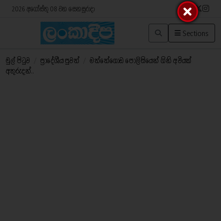
2026 අගෝස්තු 08 වන සෙනසුරාදා
Sections
මුල් පිටුව
/
ප්‍රාදේශීය පුවත්
/
මත්තේගොඩ පොලිසියෙන් ගිනි අවියක්
අතුරුදන්..