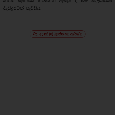
යන්න සැකයක් හටගෙන ඇතැයි ද එම නිලධාරියා
වැඩිදුරටත් පැවසීය.
අදහස් (0) බලන්න සහ දක්වන්න