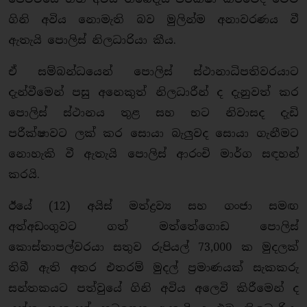
ගිනි අවිය නොමැති බව මුලින්ම අනාවරණය වී
ඇතැයි පොලිස් නිලධාරියා කීය.
ඒ සම්බන්ධයෙන් පොලිස් ස්ථානාධිපතිවරයාට
දැන්වීමෙන් පසු අනෙකුත් නිලධාරීන් ද දැනුවත් කර
පොලිස් ස්ථානය තුළ සහ භට නිවාසද දැඩි
පරීක්ෂාවට ලක් කර සොයා බැලුවද සොයා ගැනීමට
නොහැකි වී ඇතැයි පොලිස් ආරංචි මාර්ග සඳහන්
කරයි.
ඊයේ (12) අයිස් මත්ද්‍රව්‍ය සහ ගංජා සමඟ
අත්අඩංගුවට ගත් මත්තේගොඩ පොලිස්
කොස්තාපල්වරයා සතුව රුපියල් 73,000 ක මුදලක්
තිබී ඇති අතර එතරම් මුදල් ප්‍රමාණයක් සැකකරු
සන්තකයට පත්වුයේ ගිනි අවිය අලෙවි කිරීමෙන් ද