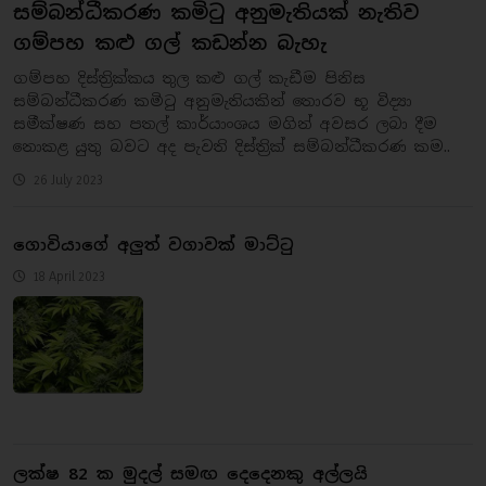
සම්බන්ධීකරණ කමිටු අනුමැතියක් නැතිව
ගම්පහ කළු ගල් කඩන්න බැහැ
ගම්පහ දිස්ත්‍රික්කය තුල කළු ගල් කැඩීම පිනිස
සම්බන්ධීකරණ කමිටු අනුමැතියකින් තොරව භූ විද්‍යා
සමීක්ෂණ සහ පතල් කාර්යාංශය මගින් අවසර ලබා දීම
නොකළ යුතු බවට අද පැවති දිස්ත්‍රික් සම්බන්ධීකරණ කම..
26 July 2023
ගොවියාගේ අලුත් වගාවක් මාට්ටු
18 April 2023
ලක්ෂ 82 ක මුදල් සමඟ දෙදෙනකු අල්ලයි