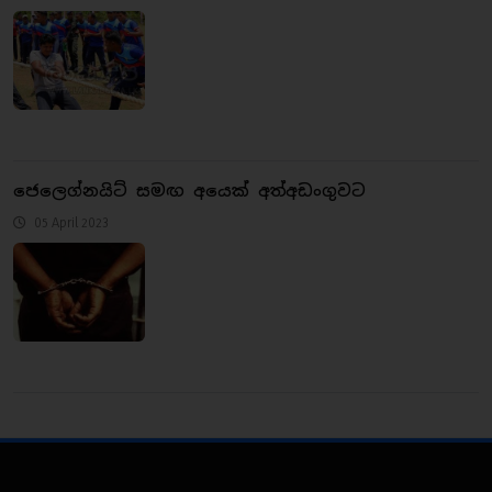
ජෙලෙග්නයිට් සමඟ අයෙක් අත්අඩංගුවට
05 April 2023