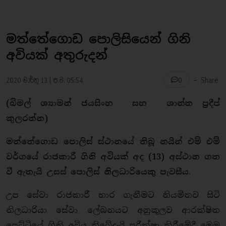
මත්තේගොඩ පොලිසියෙන් ගිනි
අවියක් අතුරුදන්
-
2020 මාර්තු 13 | ප.ව. 05:54
Share
0
(බිමල් ශ්‍යාමන් ජයසිංහ සහ ශාන්ත ප්‍රදීප්
කුලරත්න)
මත්තේගොඩ පොලිස් ස්ථානයේ තිබූ නයින් එම් එම්
වර්ගයේ රාජකාරී ගිනි අවියක් අද (13) අස්ථාන ගත
වී ඇතැයි උසස් පොලිස් නිලධාරියෙකු පැවසීය.
උප සේවා රාජකාරී භාර ගැනීමට නියමිතව සිටි
නිලධාරියා සේවා ලේඛනයට අනුකූලව ආරක්ෂිත
පෙට්ටියේ ගිනි අවිය තිබේදැයි පරීක්ෂා කිරීමේදී මෙම