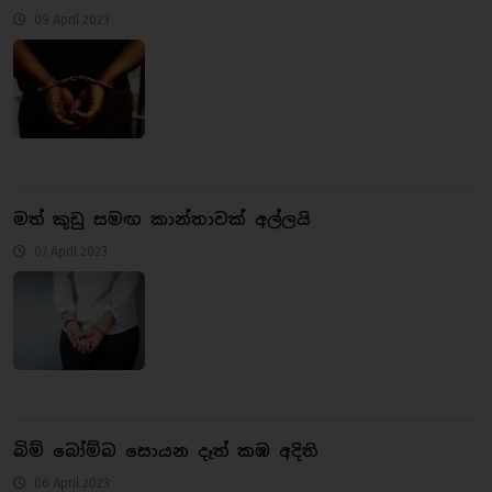
09 April 2023
මත් කුඩු සමඟ කාන්තාවක් අල්ලයි
07 April 2023
බිම් බෝම්බ සොයන දෑත් කඹ අදිති
06 April 2023