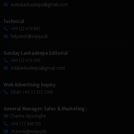
esenalankadeepa@gmail.com
Technical
+94 112 479 882
helpdesk@wijeya.lk
Sunday Lankadeepa Editorial
+94 112 479 260
iridalankadeepa@gmail.com
Web Advertising Inquiry
Dilan: +94 77 372 7288
General Manager: Sales & Marketing :
Mr Channa Jayasinghe
+94 777 880 155
channaj@wijeya.lk