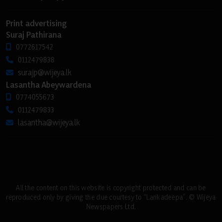
Print advertising
Suraj Pathirana
0772617542
0112479838
surajp@wijeya.lk
Lasantha Abeywardena
0774055673
0112479833
lasantha@wijeya.lk
All the content on this website is copyright protected and can be
reproduced only by giving the due courtesy to “Lankadeepa”. © Wijeya
Newspapers Ltd.