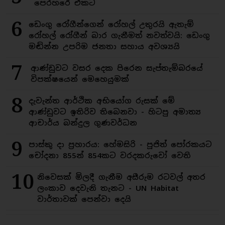
පෙරහරේ එකට
6
ඩෙංගු රෝගීන්ගෙන් රෝහල් උතුරයි ඇතැම්
රෝහල් රෝගීන් බාර ගැනීමත් නවත්වයි: ඩෙංගු
මඬින්න උපරිම ජනතා සහාය අවශ්‍යයි
7
ආණ්ඩුවට වසර දෙක පිරෙන සැප්තැම්බරයේ
විපක්ෂයෙන් මෙහෙයුමක්
8
දැවැන්ත ආර්ථික අභියෝග රුසක් මේ
ආණ්ඩුවට ඉතිරිව තිබෙනවා - හිටපු අමාත්‍ය
ආචාර්ය බන්දුල ගුණවර්ධන
9
පාස්කු දා ප්‍රහාරය: හේමසිරි - පූජිත් පෝරකයට
චෝදනා 855න් 854කට වරදකරුවෝ වෙති
10
නිවෙසක් මිලදී ගැනීම අසීරුම රටවල් අතර
ලංකාව දෙවැනි තැනට - UN Habitat
වාර්තාවක් පෙන්වා දෙයි