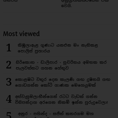
ගන්වයි
අනුග්‍රාහකත්වයෙන් එක්
වෙයි.
Most viewed
1
කිඹුලාඇළ ගුණාට යනඑන මං නැතිකළ
පොලිස් ප්‍රහාරය
2
සිරිකොත - ඩාලිපාර - සුචරිතය අමතක කර
පැලවත්තට ගහන හේතුව
3
කොළඹට වතුර දෙන කැලණි ගඟ දුෂිතයි ගඟ
ගොඩගන්න කෝටි ගාණක මෙහෙයුමක්
4
අස්වැසුමලාභීන්ගෙන් රටට වැඩක් ගන්න
විසිපන්දාහ අරගෙන නිකම් ඉන්න පුරුදුවෙලා!
5
අනුර - පහින්ද - සජිත් කතරගම මහ