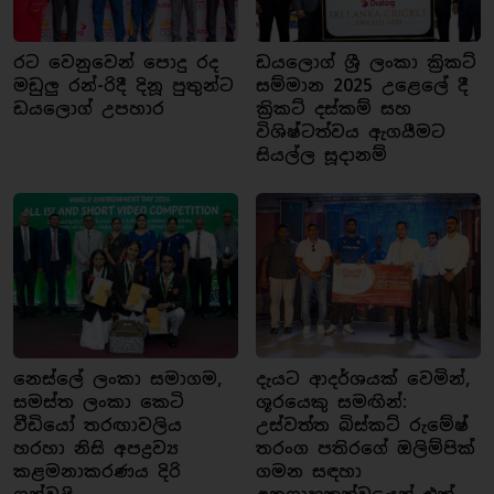
රට වෙනුවෙන් පොදු රද
ඩයලොග් ශ්‍රී ලංකා ක්‍රිකට්
මඩුලු රන්-රිදී දිනූ පුතුන්ට
සම්මාන 2025 උළෙලේ දී
ඩයලොග් උපහාර
ක්‍රිකට් දස්කම් සහ
විශිෂ්ටත්වය ඇගයීමට
සියල්ල සූදානම්
නෙස්ලේ ලංකා සමාගම,
දැයට ආදර්ශයක් වෙමින්,
සමස්ත ලංකා කෙටි
ශූරයෙකු සමඟින්:
වීඩියෝ තරඟාවලිය
උස්වත්ත බිස්කට් රුමේෂ්
හරහා නිසි අපද්‍රව්‍ය
තරංග පතිරගේ ඔලිම්පික්
කළමනාකරණය දිරි
ගමන සඳහා