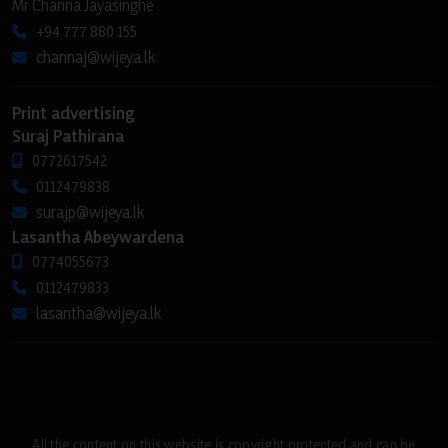
Mr Channa Jayasinghe
+94 777 880 155
channaj@wijeya.lk
Print advertising
Suraj Pathirana
0772617542
0112479838
surajp@wijeya.lk
Lasantha Abeywardena
0774055673
0112479833
lasantha@wijeya.lk
All the content on this website is copyright protected and can be