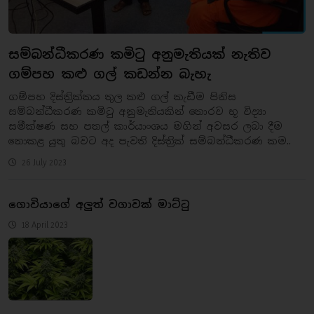
සම්බන්ධීකරණ කමිටු අනුමැතියක් නැතිව
ගම්පහ කළු ගල් කඩන්න බැහැ
ගම්පහ දිස්ත්‍රික්කය තුල කළු ගල් කැඩීම පිනිස
සම්බන්ධීකරණ කමිටු අනුමැතියකින් තොරව භූ විද්‍යා
සමීක්ෂණ සහ පතල් කාර්යාංශය මගින් අවසර ලබා දීම
නොකළ යුතු බවට අද පැවති දිස්ත්‍රික් සම්බන්ධීකරණ කම..
26 July 2023
ගොවියාගේ අලුත් වගාවක් මාට්ටු
18 April 2023