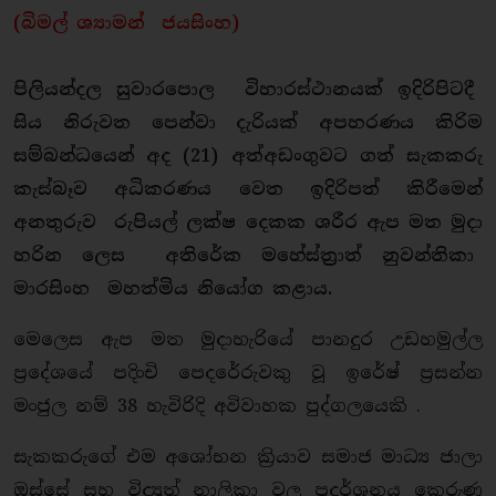
(බිමල් ශ්‍යාමන් ජයසිංහ)
පිලියන්දල සුවාරපොල විහාරස්ථානයක් ඉදිරිපිටදී
සිය නිරුවත පෙන්වා දැරියක් අපහරණය කිරිම
සම්බන්ධයෙන් අද (21) අත්අඩංගුවට ගත් සැකකරු
කැස්බෑව අධිකරණය වෙත ඉදිරිපත් කිරීමෙන්
අනතුරුව රුපියල් ලක්ෂ දෙකක ශරීර ඇප මත මුදා
හරින ලෙස අතිරේක මහේස්ත්‍රාත් නුවන්තිකා
මාරසිංහ මහත්මිය නියෝග කළාය.
මෙලෙස ඇප මත මුදාහැරියේ පානදුර උඩහමුල්ල
ප්‍රදේශයේ පදිංචි පෙදරේරුවකු වූ ඉරේෂ් ප්‍රසන්න
මංජුල නම් 38 හැවිරිදි අවිවාහක පුද්ගලයෙකි .
සැකකරුගේ එම අශෝභන ක්‍රියාව සමාජ මාධ්‍ය ජාලා
ඔස්සේ සහ විද්‍යුත් නාලිකා වල ප්‍රදර්ශනය කෙරුණු