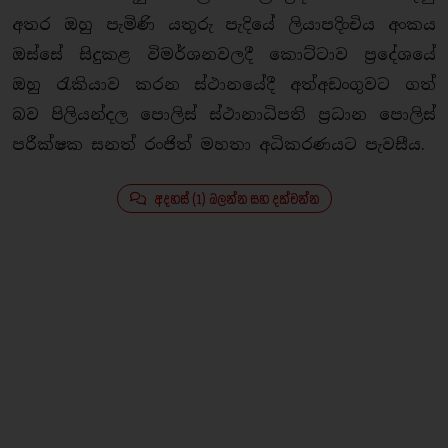
අතර ඔහු පැමිණි යතුරු පැදියේ ලියාපදිංචිය අංකය
ඔස්සේ සිදුකළ විමර්ශනවලදී කොට්ටාව ප්‍රදේශයේ
ඔහු රැකියාව කරන ස්ථානයේදී අත්අඩංගුවට ගත්
බව පිලියන්දල පොලිස් ස්ථානාධිපති ප්‍රධාන පොලිස්
පරීක්ෂක සනත් රංජිත් මහතා අධිකරණයට පැවසීය.
අදහස් (1) බලන්න සහ දක්වන්න