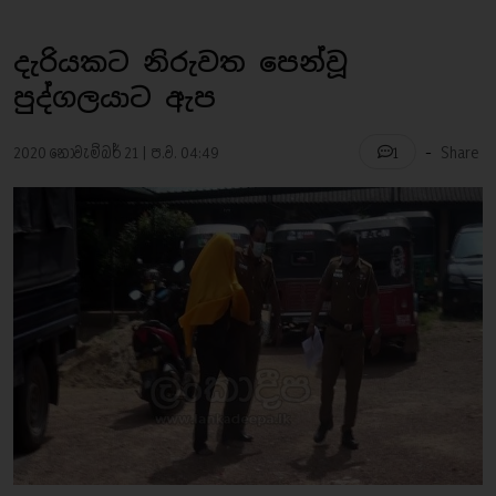
දැරියකට නිරුවත පෙන්වූ
පුද්ගලයාට ඇප
-
2020 නොවැම්බර් 21 | ප.ව. 04:49
Share
1