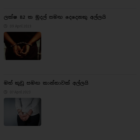
ලක්ෂ 82 ක මුදල් සමඟ දෙදෙනකු අල්ලයි
09 April 2023
මත් කුඩු සමඟ කාන්තාවක් අල්ලයි
07 April 2023