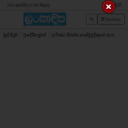
2026 අගෝස්තු 07 වන සිකුරාදා
Sections
මුල් පිටුව
/
ප්‍රාදේශීය පුවත්
/
දැරියකට නිරුවත පෙන්වූ පුද්ගලයාට ඇප..