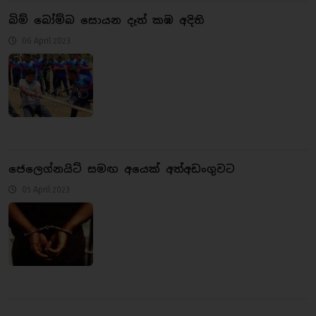
බිම් බෝම්බ සොයන දෑත් කඹ අදිති
06 April 2023
ජෙලෙග්නයිට් සමඟ අයෙක් අත්අඩංගුවට
05 April 2023