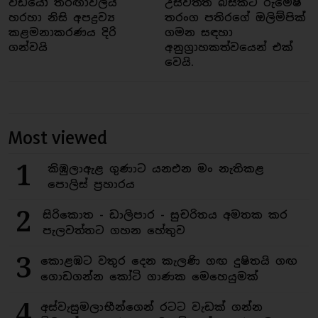
වීඩියෝ තරඟාවලිය
උස්වත්ත බිස්කට් රුමේෂ්
හරහා නිසි අපද්‍රව්‍ය
තරංග පතිරගේ ඔලිම්පික්
කළමනාකරණය දිරි
ගමන සඳහා
ගන්වයි
අනුග්‍රාහකත්වයෙන් එක්
වෙයි.
Most viewed
1
කිඹුලාඇළ ගුණාට යනඑන මං නැතිකළ
පොලිස් ප්‍රහාරය
2
සිරිකොත - ඩාලිපාර - සුචරිතය අමතක කර
පැලවත්තට ගහන හේතුව
3
කොළඹට වතුර දෙන කැලණි ගඟ දුෂිතයි ගඟ
ගොඩගන්න කෝටි ගාණක මෙහෙයුමක්
4
අස්වැසුමලාභීන්ගෙන් රටට වැඩක් ගන්න