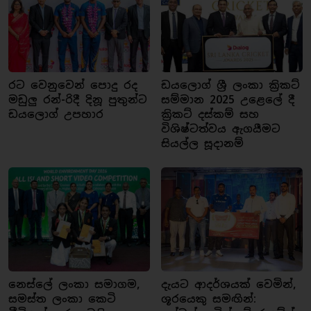
රට වෙනුවෙන් පොදු රද
ඩයලොග් ශ්‍රී ලංකා ක්‍රිකට්
මඩුලු රන්-රිදී දිනූ පුතුන්ට
සම්මාන 2025 උළෙලේ දී
ඩයලොග් උපහාර
ක්‍රිකට් දස්කම් සහ
විශිෂ්ටත්වය ඇගයීමට
සියල්ල සූදානම්
නෙස්ලේ ලංකා සමාගම,
දැයට ආදර්ශයක් වෙමින්,
සමස්ත ලංකා කෙටි
ශූරයෙකු සමඟින්: