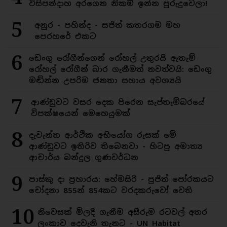
විසිපන්දාහ අරගෙන නිකම් ඉන්න පුරුදුවෙලා!
5
අනුර - පහින්ද - සජිත් කතරගම මහ
පෙරහරේ එකට
6
ඩෙංගු රෝගීන්ගෙන් රෝහල් උතුරයි ඇතැම්
රෝහල් රෝගීන් බාර ගැනීමත් නවත්වයි: ඩෙංගු
මඬින්න උපරිම ජනතා සහාය අවශ්‍යයි
7
ආණ්ඩුවට වසර දෙක පිරෙන සැප්තැම්බරයේ
විපක්ෂයෙන් මෙහෙයුමක්
8
දැවැන්ත ආර්ථික අභියෝග රුසක් මේ
ආණ්ඩුවට ඉතිරිව තිබෙනවා - හිටපු අමාත්‍ය
ආචාර්ය බන්දුල ගුණවර්ධන
9
පාස්කු දා ප්‍රහාරය: හේමසිරි - පූජිත් පෝරකයට
චෝදනා 855න් 854කට වරදකරුවෝ වෙති
10
නිවෙසක් මිලදී ගැනීම අසීරුම රටවල් අතර
ලංකාව දෙවැනි තැනට - UN Habitat