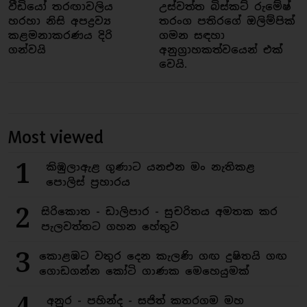
වීඩියෝ තරඟාවලිය
උස්වත්ත බිස්කට් රුමේෂ්
හරහා නිසි අපද්‍රව්‍ය
තරංග පතිරගේ ඔලිම්පික්
කළමනාකරණය දිරි
ගමන සඳහා
ගන්වයි
අනුග්‍රාහකත්වයෙන් එක්
වෙයි.
Most viewed
1
කිඹුලාඇළ ගුණාට යනඑන මං නැතිකළ
පොලිස් ප්‍රහාරය
2
සිරිකොත - ඩාලිපාර - සුචරිතය අමතක කර
පැලවත්තට ගහන හේතුව
3
කොළඹට වතුර දෙන කැලණි ගඟ දුෂිතයි ගඟ
ගොඩගන්න කෝටි ගාණක මෙහෙයුමක්
4
අනුර - පහින්ද - සජිත් කතරගම මහ