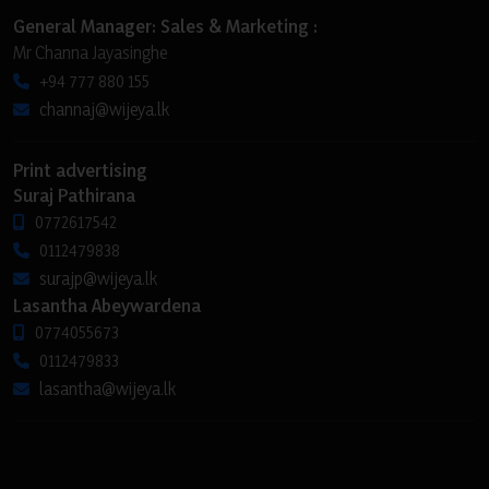
General Manager: Sales & Marketing :
Mr Channa Jayasinghe
+94 777 880 155
channaj@wijeya.lk
Print advertising
Suraj Pathirana
0772617542
0112479838
surajp@wijeya.lk
Lasantha Abeywardena
0774055673
0112479833
lasantha@wijeya.lk