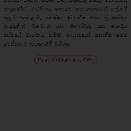
එක්සත් ජාතික පක්ෂ පාර්ලිමේන්තු මන්ත‍්‍රී මහාචාර්ය
ආශුබෝධ මාරසිංහ, සෞඛ්‍ය අමාත්‍යාංශයේ ලේකම්
අනුර ජයවික‍්‍රම, සෞඛ්‍ය අධ්‍යක්ෂ ජනරාල් වෛද්‍ය
ජයසුන්දර බණ්ඩාර යන මහත්වරු සහ සෞඛ්‍ය
සේවයේ වෘත්තීය සමිති නායකයෝ රැසක්ම මෙම
අවස්ථාවට සහභාගීවී සිටියහ.
අදහස් (1) බලන්න සහ දක්වන්න