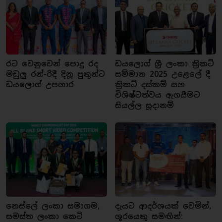
රට වෙනුවෙන් පොදු රද
ඩයලොග් ශ්‍රී ලංකා ක්‍රිකට්
මඩුලු රන්-රිදී දිනූ පුතුන්ට
සම්මාන 2025 උළෙලේ දී
ඩයලොග් උපහාර
ක්‍රිකට් දස්කම් සහ
විශිෂ්ටත්වය ඇගයීමට
සියල්ල සූදානම්
නෙස්ලේ ලංකා සමාගම,
දැයට ආදර්ශයක් වෙමින්,
සමස්ත ලංකා කෙටි
ශූරයෙකු සමඟින්: