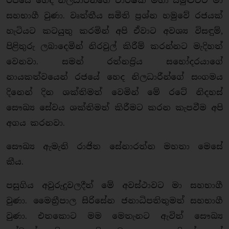
රජයේ හෙද නිලධාරීන්ගේ වාර්ෂික මහා සමුළුවට මා
සහභාගී වුණා. වෘත්තීය සමිති ප‍්‍රශ්න හමුවේ රජයක්
හැටියට කටයුතු කරමින් අපි ඒවාට අවශ්‍ය විසඳුම්,
පිළිතුරු ලබාදෙමින් නිරවුල් කිරීම් කරන්නට මැදිහත්
වෙනවා. සමන් රත්නප‍්‍රිය සහෝදරයාගේ
නායකත්වයෙන් රජයේ හෙද නිලධාරීන්ගේ සංගමය
දිනෙන් දින ශක්තිමත් වෙමින් මේ රටේ නිදහස්
සෞඛ්‍ය සේවය ශක්තිමත් කිරීමට කරන කැපවීම අපි
අගය කරනවා.
සෞඛ්‍ය ඇමැති රාජිත සේනාරත්න මහතා මෙසේ
කීය.
පසුගිය අවුරුදුවලදීත් මේ අවස්ථාවට මා සහභාගී
වුණා. මෛතී‍්‍රපාල සිරිසේන ජනාධිපතිතුමත් සහභාගී
වුණා. එතකොට මම මෙතැනට ඇවිත් සෞඛ්‍ය