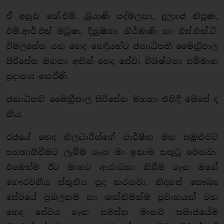
ඒ අනුව කේ.එම්. ශ‍්‍රියාණි පද්මලතා, දුලාංජ නිපුණ,
එම්.ආර්.එස් මධූෂා, දිනුෂිකා නිර්මාණි හා එස්.එන්.ටී.
විමලසේන යන හෙද හෙදියන්ට ජනාධිපති මෛත‍්‍රීපාල
සිරිසේන මහතා අතින් හෙද සේවා විශිෂ්ටතා සම්මාන
ප‍්‍රදානය කෙරිණි.
ජනාධිපති මෛතී‍්‍රපාල සිරිසේන මහතා එහිදී මෙසේ ද
කීය.
රජයේ හෙද නිලධාරීන්ගේ වාර්ෂික මහ සමුළුවට
සහභාගීවීමට ලැබීම ගැන මා ඉතාම සතුටු වෙනවා.
එමෙන්ම ඊට මාහට ආරාධනා කිරීම ගැන මගේ
ගෞරවනීය ස්තුතිය පුද කරනවා. නිදහස් සෞඛ්‍ය
සේවයේ ප‍්‍රබලතම හා ශක්තිමත්ම ප‍්‍රවාහයක් වන
හෙද සේවය ගැන සමස්ත මානව සමාජයේම