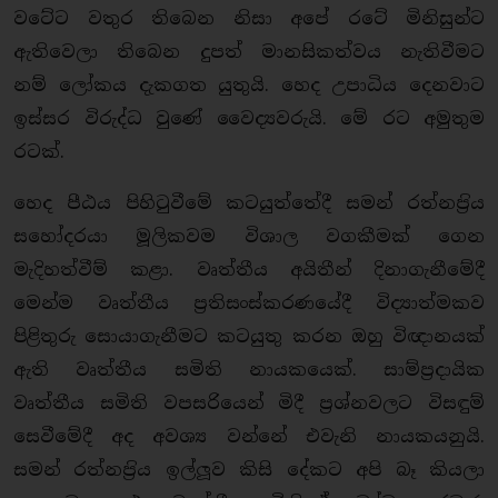
වටේට වතුර තිබෙන නිසා අපේ රටේ මිනිසුන්ට
ඇතිවෙලා තිබෙන දුපත් මානසිකත්වය නැතිවීමට
නම් ලෝකය දැකගත යුතුයි. හෙද උපාධිය දෙනවාට
ඉස්සර විරුද්ධ වුණේ වෛද්‍යවරුයි. මේ රට අමුතුම
රටක්.
හෙද පීඨය පිහිටුවීමේ කටයුත්තේදී සමන් රත්නප‍්‍රිය
සහෝදරයා මූලිකවම විශාල වගකීමක් ගෙන
මැදිහත්වීම් කළා. වෘත්තීය අයිතීන් දිනාගැනීමේදී
මෙන්ම වෘත්තීය ප‍්‍රතිසංස්කරණයේදී විද්‍යාත්මකව
පිළිතුරු සොයාගැනීමට කටයුතු කරන ඔහු විඥානයක්
ඇති වෘත්තීය සමිති නායකයෙක්. සාම්ප‍්‍රදායික
වෘත්තීය සමිති වපසරියෙන් මිදී ප‍්‍රශ්නවලට විසඳුම්
සෙවීමේදී අද අවශ්‍ය වන්නේ එවැනි නායකයනුයි.
සමන් රත්නප‍්‍රිය ඉල්ලූව කිසි දේකට අපි බෑ කියලා