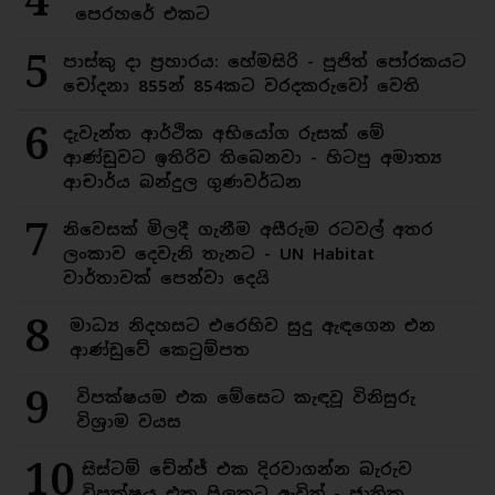
පෙරහරේ එකට
5
පාස්කු දා ප්‍රහාරය: හේමසිරි - පූජිත් පෝරකයට
චෝදනා 855න් 854කට වරදකරුවෝ වෙති
6
දැවැන්ත ආර්ථික අභියෝග රුසක් මේ
ආණ්ඩුවට ඉතිරිව තිබෙනවා - හිටපු අමාත්‍ය
ආචාර්ය බන්දුල ගුණවර්ධන
7
නිවෙසක් මිලදී ගැනීම අසීරුම රටවල් අතර
ලංකාව දෙවැනි තැනට - UN Habitat
වාර්තාවක් පෙන්වා දෙයි
8
මාධ්‍ය නිදහසට එරෙහිව සුදු ඇඳගෙන එන
ආණ්ඩුවේ කෙටුම්පත
9
විපක්ෂයම එක මේසෙට කැඳවූ විනිසුරු
විශ්‍රාම වයස
10
සිස්ටම් චේන්ජ් එක දිරවාගන්න බැරුව
විපක්ෂය එක පිලකට ඇවිත් - ජාතික