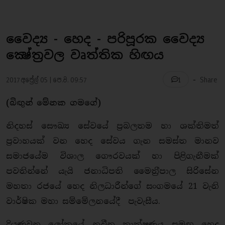
වෛද්‍ය - හෙද - පරිපූරක වෛද්‍ය
ක්‍ෂේත‍්‍රවල වෘත්තික හිඟය
-
2017 අප්‍රේල් 05 | පෙ.ව. 09:57
Share
1
(බිඟුන් මේනක ගමගේ)
නිදහස් සෞඛ්‍ය සේවයේ ප‍්‍රබලතම හා ශක්තිමත්
ප‍්‍රවාහයක් වන හෙද සේවය ගැන සමස්ත මානව
සමාජයේම විශාල ගෞරවයක් හා පිළිගැනීමක්
පවතින්නේ යැයි ජනාධිපති මෛත‍්‍රීපාල සිරිසේන
මහතා රජයේ හෙද නිලධාරීන්ගේ සංගමයේ 21 වැනි
වාර්ෂික මහා සම්මේලනයේදී පැවැසීය.
දියුණුවන ලෝකයේ නවීන තාක්ෂණය සමඟ හෙද