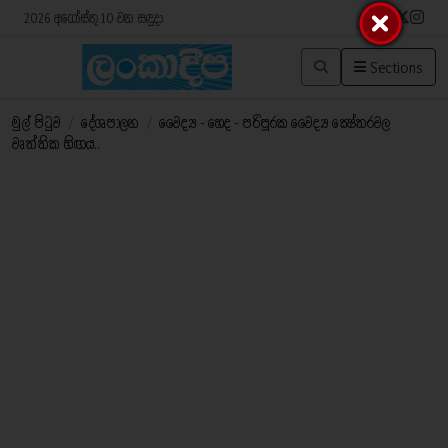
2026 අගෝස්තු 10 වන සඳුදා
Sections
මුල් පිටුව
/
දේශපාලන
/
වෛද්‍ය - හෙද - පරිපූරක වෛද්‍ය ක්‍ෂේත‍්‍රවල
වෘත්තික හිඟය..