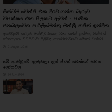
සිස්ටම් චේන්ජ් එක දිරවාගන්න බැරුව
විපක්ෂය එක පිලකට ඇවිත් - ජාතික
ජනබලවේග පාර්ලිමේන්තු මන්ත්‍රී නජිත් ඉන්දික
ආණ්ඩුවේ තරුණ මන්ත්‍රීවරයෙකු වන නජිත් ඉන්දික, වත්මන්
දේශපාලන වටපිටාව පිළිබඳ සාකච්ඡාවකට මෙසේ එක්වේ...
01 August 2026
මේ ආණ්ඩුවේ ඇමැතිලා දැන් ජ්වත් වෙන්නේ සිහින
ලෝකවල
26 July 2026