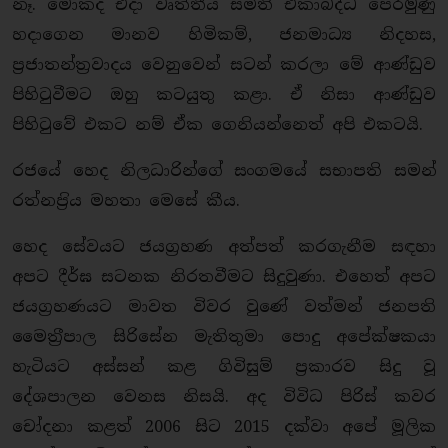
නෑ. මොකද එදා වෘත්තීය සමිති ඒකාබද්ධ පෙරමුණු
හදාගෙන මානව හිමිකම්, ජනමාධ්‍ය නිදහස,
ප‍්‍රජාතන්ත‍්‍රවාදය වෙනුවෙන් සටන් කරලා මේ ආණ්ඩුව
පිහිටුවීමට ඔහු කටයුතු කළා. ඒ නිසා ආණ්ඩුව
පිහිටුවේ එකට නම් ඒක ගෙනියන්නෙත් අපි එකටයි.
රජයේ හෙද නිලධාරින්ගේ සංගමයේ සභාපති සමන්
රත්නප‍්‍රිය මහතා මෙසේ කීය.
හෙද සේවයට ජයග‍්‍රහණ අත්පත් කරගැනීම සඳහා
අපට දීර්ඝ සටනක නිරතවීමට සිදුවුණා. එහෙත් අපට
ජයග‍්‍රහණයට මාවත විවර වුණේ වත්මන් ජනපති
මෛත‍්‍රීපාල සිරිසේන මැතිතුමා පොදු අපේක්ෂකයා
හැටියට අස්සන් කළ ගිවිසුම් ප‍්‍රකාරව සිදු වූ
දේශපාලන වෙනස නිසයි. අද විවිධ පිරිස් කවර
චෝදනා කළත් 2006 සිට 2015 දක්වා අපේ මූලික