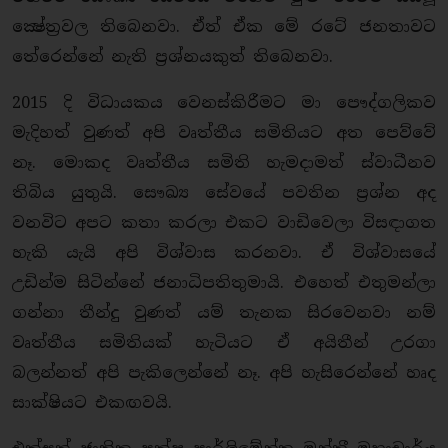
ක්‍ෂේත‍්‍රවල තිබෙනවා. ඒත් ඒක මේ රටේ ජනතාවට
තේරෙන්නේ නැති ප‍්‍රශ්නයකුත් තිබෙනවා.
2015 දි විධායකය වෙනස්කිරීමට මා පෞද්ගලිකව
මැදිහත් වුණත් අපි වෘත්තීය සමිතියට අත පෙව්වේ
නෑ. මොකද වෘත්තීය සමිති හැමදාමත් ස්වාධීනව
තිබිය යුතුයි. සෞඛ්‍ය සේවයේ පවතින ප‍්‍රශ්න අද
වනවිට අපට කතා කරලා එකට වාඩිවෙලා විසඳාගත
හැකි යැයි අපි විශ්වාස කරනවා. ඒ විශ්වාසයේ
උඩින්ම සිටින්නේ ජනාධිපතිතුමායි. එහෙත් එතුමන්ලා
ගන්නා තීන්දු වුණත් යම් තැනක සිරවෙනවා නම්
වෘත්තීය සමිතියක් හැටියට ඒ අයිතීන් උරගා
බලන්නත් අපි පැකිලෙන්නේ නෑ. අපි හැසිරෙන්නේ හෘද
සාක්ෂියට එකඟවයි.