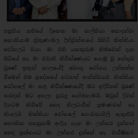
පසුගිය සතියේ දිනෙක මා කල්තියා නොදන්වා
නොකියාම ත‍්‍රිකුණාමල දිස්ත‍්‍රික්කයේ පිහිටි කින්නියා
රෝහලට ගියා. මා එහි යනතුරුම කිසිවෙක් දැන
සිටියේ නෑ. මා එවැනි නිරීක්ෂණයට යොමු වූ හේතුව
වුණේ ඉකුත් කාලයේදී ඩෙංගු රෝගය උත්සන්න
වීමෙන් එම ප‍්‍රදේශයේ හටගත් තත්ත්වයයි. කින්නියා
රෝහලේ මා කළ නිරීක්ෂණයේදී මට ඉදිරිපත් වුණේ
කවදත් මට අහලා පුරුදු යෝජනාමයි. ඔවුන් දිගින්
දිගටම කිව්වේ හෙද නිලධාරීන් ප‍්‍රමාණවත් නෑ
කියලයි. කින්නියා රෝහලේ ගොඩනැගිලි ඇතුළුව
භෞතික පහසුකම් ආදිය ගැන මා උත්තර දුන්නත්
හෙද ප‍්‍රශ්නයට මා උත්තර දුන්නේ නෑ. වාර්ෂිකව