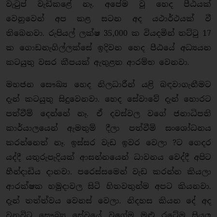
වැටුප් වැඩිකළේ නෑ. අපේම වූ හෙද පීඨයක්
වෙනුවෙන් අප කළ සටන අද යථාර්ථයක් වී
තිබෙනවා. රුපියල් ලක්ෂ 35,000 ක වියදමින් තට්ටු 17
ක ගොඩනැගිල්ලක්සේ ඉදිවන හෙද පීඨයේ අධ්‍යයන
කටයුතු වසර කීපයක් ඇතුළත ආරම්භ වෙනවා.
මහජන සෞඛ්‍ය හෙද නිලධාරීන් යළි බඳවාගැනීමට
දැන් කටයුතු සිදුවෙනවා. හෙද සේවාවේ දැන් හොරට
පත්වීම් දෙන්නේ නෑ. ඒ දවස්වල වගේ ජනාධිපති
කාර්යාලයෙන් ඇමතුම් දීලා පත්වීම් සංශෝධනය
කරන්නෙත් නෑ. ඉස්සර වැඩ ඉවර වෙලා ?ට ගෙදර
යද්දී යතුරුපැදියක් ආසන්නයෙන් ධාවනය වෙද්දී අපිට
හීන්දාඩිය දානවා. පරෙස්සමෙන් වැඩ කරන්න කියලා
ආරක්ෂක හමුදාවල සිටි හිතවතුන්ම අපට කියනවා.
දැන් තත්ත්වය වෙනස් වෙලා. නිදහස කියන දේ අද
වනවිට සෞඛ්‍ය සේවයේ වගේම මුළු රටේම සියලූ