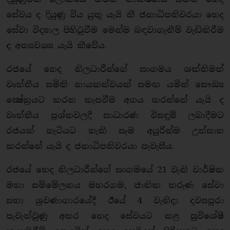
සේවය ද දියුණු විය යුතු යැයි කී ජනාධිපතිවරයා හෙද
සේවා විද්‍යාල පිහිටුවීම මෙන්ම බඳවාගැනීම් වැඩිකිරීම
ද අත්‍යවශ්‍ය යැයි කීවේය.
රජයේ හෙද නිලධාරීන්ගේ සංගමය ශක්තිමත්
වෘත්තීය සමිති නායකත්වයක් සමඟ යමින් සෞඛ්‍ය
ක්‍ෂේත‍්‍රයට කරන කැපවීම අගය කරන්නේ යැයි ද
වෘත්තීය ප‍්‍රශ්නවලදී සාධාරණ විසඳුම් ලබාදීමට
රජයක් හැටියට හැකි සෑම අයුරින්ම උත්සාහ
කරන්නේ යැයි ද ජනාධිපතිවරයා පැවැසීය.
රජයේ හෙද නිලධාරීන්ගේ සංගමයේ 21 වැනි වාර්ෂික
මහා සම්මේලනය මහරගම, ජාතික තරුණ සේවා
සභා ශ‍්‍රවණාගාරයේදී ඊයේ 4 වැනිදා දවසපුරා
පැවැත්වුණු අතර හෙද සේවයට කළ සුවිශේෂී