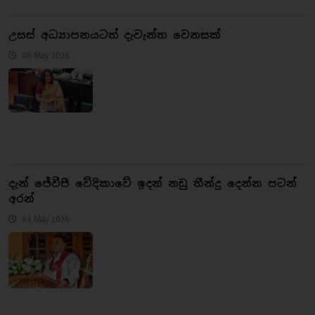
උසස් අධ්‍යාපනයටත් දැවැන්ත වෙනසක්
06 May 2026
දැන් ජේවීපී වේදිකාවේ ඉදන් නඩු තීන්දු දෙන්න පටන්
අරන්
04 May 2026