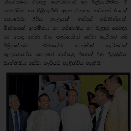
තිබෙන්නේ විශාල ගෞරවයක් හා පිළිගැනීමක්. ඒ
ගෞරවය හා පිළිගැනීම අදක ඊයෙක හටගත් එකක්
නොවෙයි. දීර්ඝ කාලයක් තිස්සේ පවතින්නක්.
මිනිසාගේ ආරම්භය හා පරිණාමය හා බැඳුණු වෛද්‍ය
හා හෙද සේවා එක පැත්තකින් සේවා හැටියට අපි
පිළිගන්නවා. ඒවාගේම වෘත්තීන් හැටියටත්
සැලකෙනවා. පොදුවේ ගත්කළ දිනෙන් දින දියුණුවන
වෘත්තීමය සේවා හැටියට හැඳින්විය හැකියි.