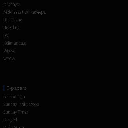
Deshaya
Middleeast Lankadeepa
Life Online
Hi Online
LW
Kelimandala
Wijeya
wnow
E-papers
Lankadeepa
Sunday Lankadeepa
Sunday Times
Daily FT
Daily Mirror