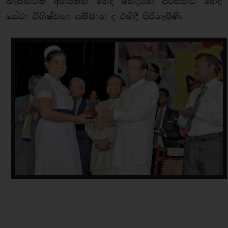
කැපකිරීම් අගයමින් හෙද හෙදියන් පිරිසකට හෙද
සේවා විශිෂ්ටතා සම්මාන ද එහිදී පිරිනැමිණි.