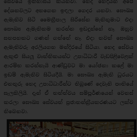
සේවයේ ඉතිහාසය කියනවා. හෙද හෙදියන් අපේ
දේශනවලට අහගෙන ඉඳලා ගෙදර යනවා. සෞඛ්‍ය
ඇමැතිව සිටි මෛතී‍්‍රපාල සිරිසේන මැතිතුමාට එදා
සෞඛ්‍ය ඇමැතිකම කරන්න ඉඩදුන්නේ නෑ. ඔහුව
සතපහකට ගණන් ගත්තේ නෑ. එදා තවත් සෞඛ්‍ය
ඇමැතිවරු අරලියගහ මන්දිරයේ සිටියා. හෙද සේවය
ඇතුළු සියලූ වෘත්තිකයන්ට උපාධිධාරී වැඩපිළිවෙළක්
ආරම්භ කරන්නැයි ආණ්ඩුවට මා යෝජනා කළේ මා
ඉඩම් ඇමැතිව සිටියදීයි. මා සෞඛ්‍ය ඇමැති ධුරයට
එනතුරු හෙද උපාධිධාරීන්ට තිබුණේ දෙවැනි පංතියේ
සැලකිලියි. දැන් ඒ තත්ත්වය සම්පූර්ණයෙන් වෙනස්
කරලා සෞඛ්‍ය සේවයත් ප‍්‍රජාතන්ත‍්‍රීයකරණයට ලක්ව
තිබෙනවා.