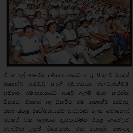
ඒ කාලේ සෞඛ්‍ය අමාත්‍යාංශයට ආපු සියලූම විදෙස්
ශිෂ්‍යත්ව පාවිච්චි කළේ අමාත්‍යාංශ නිලධාරීන්මයි.
සමහරු අමාත්‍යංශයට ආවේ ඇඳුම් මාරු කරන්න
විතරයි. එහෙත් අද වනවිට එම ශිෂ්‍යත්ව වෛද්‍ය,
හෙද සියලූ වෘත්තිකයන්ට සාධාරණ ලෙස බෙදීගොස්
වෙනස් වන ලෝකය දැකගැනීමට සියලූ අංශවලට
අවස්ථාව උදාවී තිබෙනවා. ඒක හොඳයි. මොකද