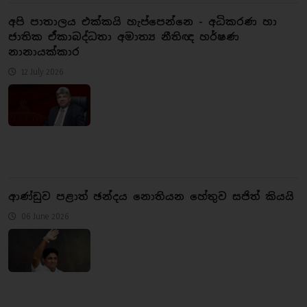
අපි පාතාලය එක්කයි හැප්පෙන්නෙ - අධිකරණ හා
ජාතික ඒකාබද්ධතා අමාත්‍ය නීතිඥ හර්ෂණ
නානායක්කාර
12 July 2026
ආණ්ඩුව පළාත් ඡන්දය නොතියන හේතුව සජිත් කියයි
06 June 2026