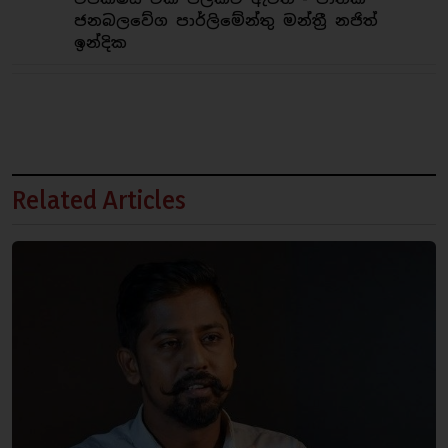
ජනබලවේග පාර්ලිමේන්තු මන්ත්‍රී නජිත්
ඉන්දික
Related Articles