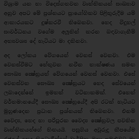
විශ‍්‍රාම යන හා විදෙස්ගතවන වෘත්තිකයන් සංඛ්‍යාව
අනුව අපට මේ ප‍්‍රශ්නයට ප‍්‍රායෝගිකව පිළිතුරුදීම යම්
ආකාරයකට දුෂ්කරවී තිබෙනවා. හෙද විදුහල්
සංවර්ධනය වගේම අලූතින් කරන බඳවාගැනීම්
අත්‍යවශ්‍ය දේ හැටියට මා දකිනවා.
අද ලෝකය වේගයෙන් වෙනස් වෙනවා. එම
වෙනස්වීමට හේතුවන නවීන තාක්ෂණය සමඟ
සෞඛ්‍ය ක්‍ෂේත‍්‍රයත් වේගයෙන් වෙනස් වෙනවා. එසේ
වෙනස්වන සෞඛ්‍ය ක්‍ෂේත‍්‍රයට හෙද සේවයෙන්
ලබාදෙන්නේ ඉමහත් වටිනාකමක්. එහෙත්
වර්තමානයේදී සෞඛ්‍ය ක්‍ෂේත‍්‍රයේදී අපි රටක් හැටියට
මුහුණදෙන ප‍්‍රධාන ප‍්‍රශ්නයක් තිබෙනවා. එනම්
වෛද්‍ය, හෙද හා පරිපූරක වෛද්‍ය ක්‍ෂේත‍්‍රවල පවතින
වෘත්තිකයන්ගේ හිඟයයි. පසුගිය අවුරුදු කීපයේම