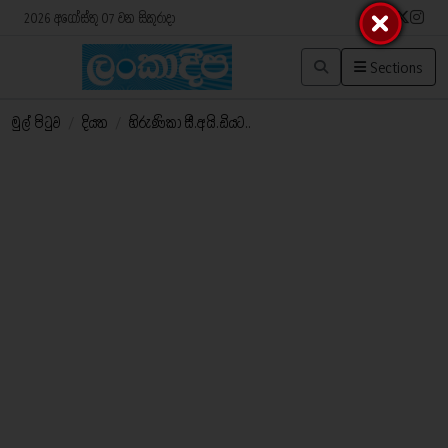
2026 අගෝස්තු 07 වන සිකුරාදා
Sections
මුල් පිටුව
/
දියත
/
හිරුණිකා සී.අයි.ඩියට..