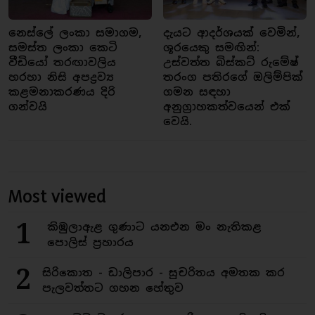
නෙස්ලේ ලංකා සමාගම,
දැයට ආදර්ශයක් වෙමින්,
සමස්ත ලංකා කෙටි
ශූරයෙකු සමඟින්:
වීඩියෝ තරඟාවලිය
උස්වත්ත බිස්කට් රුමේෂ්
හරහා නිසි අපද්‍රව්‍ය
තරංග පතිරගේ ඔලිම්පික්
කළමනාකරණය දිරි
ගමන සඳහා
ගන්වයි
අනුග්‍රාහකත්වයෙන් එක්
වෙයි.
Most viewed
1
කිඹුලාඇළ ගුණාට යනඑන මං නැතිකළ
පොලිස් ප්‍රහාරය
2
සිරිකොත - ඩාලිපාර - සුචරිතය අමතක කර
පැලවත්තට ගහන හේතුව