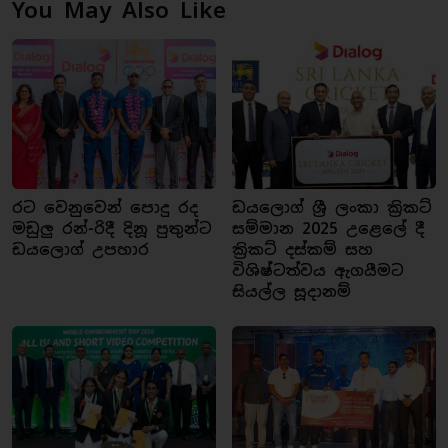
You May Also Like
රට වෙනුවෙන් පොදු රද
ඩයලොග් ශ්‍රී ලංකා ක්‍රිකට්
මඩුලු රන්-රිදී දිනූ පුතුන්ට
සම්මාන 2025 උළෙලේ දී
ඩයලොග් උපහාර
ක්‍රිකට් දස්කම් සහ
විශිෂ්ටත්වය ඇගයීමට
සියල්ල සූදානම්