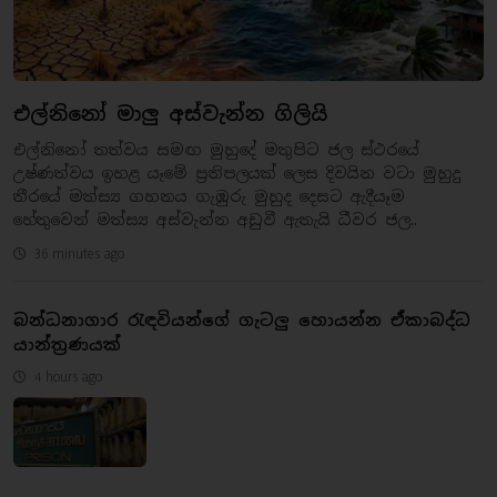
එල්නිනෝ මාලු අස්වැන්න ගිලියි
එල්නිනෝ තත්වය සමඟ මුහුදේ මතුපිට ජල ස්ථරයේ
උෂ්ණත්වය ඉහළ යෑමේ ප්‍රතිපලයක් ලෙස දිවයින වටා මුහුදු
තීරයේ මත්ස්‍ය ගහනය ගැඹුරු මුහුද දෙසට ඇදීයෑම
හේතුවෙන් මත්ස්‍ය අස්වැන්න අඩුවී ඇතැයි ධීවර ජල..
36 minutes ago
බන්ධනාගාර රැඳවියන්ගේ ගැටලු හොයන්න ඒකාබද්ධ
යාන්ත්‍රණයක්
4 hours ago