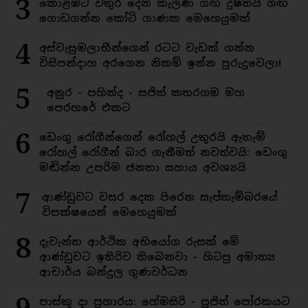
3
කොළඹට වතුර දෙන කැලණි ගඟ දුෂිතයි ගඟ
ගොඩගන්න කෝටි ගාණක මෙහෙයුමක්
4
අස්වැසුමලාභීන්ගෙන් රටට වැඩක් ගන්න
විසිපන්දාහ අරගෙන නිකම් ඉන්න පුරුදුවෙලා!
5
අනුර - පහින්ද - සජිත් කතරගම මහ
පෙරහරේ එකට
6
ඩෙංගු රෝගීන්ගෙන් රෝහල් උතුරයි ඇතැම්
රෝහල් රෝගීන් බාර ගැනීමත් නවත්වයි: ඩෙංගු
මඬින්න උපරිම ජනතා සහාය අවශ්‍යයි
7
ආණ්ඩුවට වසර දෙක පිරෙන සැප්තැම්බරයේ
විපක්ෂයෙන් මෙහෙයුමක්
8
දැවැන්ත ආර්ථික අභියෝග රුසක් මේ
ආණ්ඩුවට ඉතිරිව තිබෙනවා - හිටපු අමාත්‍ය
ආචාර්ය බන්දුල ගුණවර්ධන
පාස්කු දා ප්‍රහාරය: හේමසිරි - පූජිත් පෝරකයට