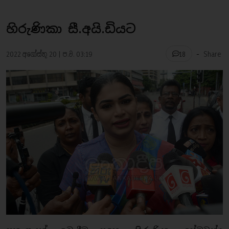
හිරුණිකා සී.අයි.ඩියට
-
2022 අගෝස්තු 20 | ප.ව. 03:19
Share
18