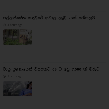
පල්ලන්සේන කඳවුරේ තුවාල ලැබූ 28ක් රෝහලට
4 hours ago
වායු දූෂණයෙන් වසරකට 65 ට අඩු 7,000 ක් මරුට
5 hours ago