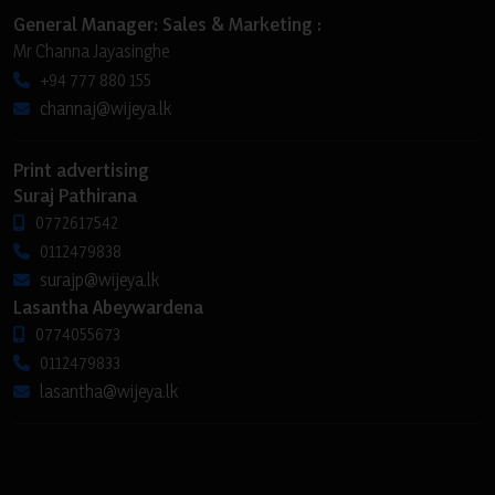
General Manager: Sales & Marketing :
Mr Channa Jayasinghe
+94 777 880 155
channaj@wijeya.lk
Print advertising
Suraj Pathirana
0772617542
0112479838
surajp@wijeya.lk
Lasantha Abeywardena
0774055673
0112479833
lasantha@wijeya.lk