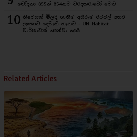
9
චෝදනා 855න් 854කට වරදකරුවෝ වෙති
10
නිවෙසක් මිලදී ගැනීම අසීරුම රටවල් අතර
ලංකාව දෙවැනි තැනට - UN Habitat
වාර්තාවක් පෙන්වා දෙයි
Related Articles