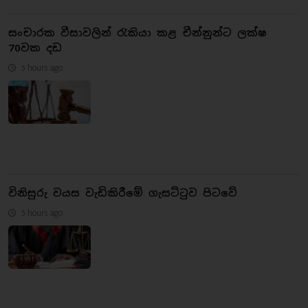
සංචාරක වීසාවලින් රැකියා කළ චීන්නුන්ට ලක්ෂ
70වක දඩ
5 hours ago
විනිසුරු වයස වැඩිකිරීමේ ගැසට්ටුව පිටවේ
5 hours ago