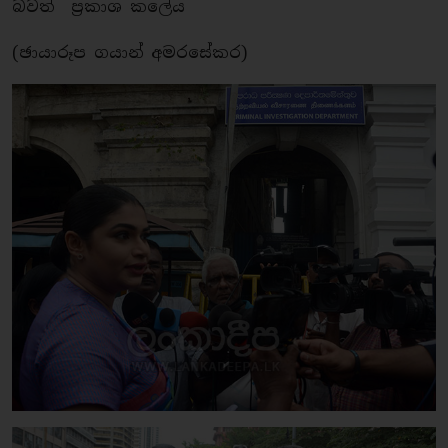
බවත් ප්‍රකාශ කලේය
(ඡායාරූප ගයාන් අමරසේකර)