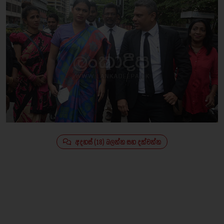
අදහස් (18) බලන්න සහ දක්වන්න