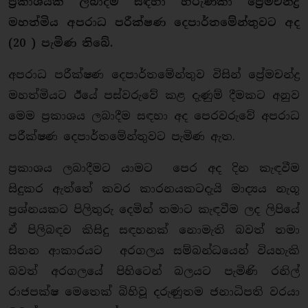
ප්‍රකාශයක් ලබාදීම සඳහා
හිරුණිකා ප්‍රේමචන්ද්‍ර
මහත්මිය
අපරාධ පරීක්ෂණ දෙපාර්තමේන්තුවට අද
(20 ) පැමිණ තිබේ.
අපරාධ පරීක්ෂණ දෙපාර්තමේන්තුව විසින් ප්‍රේමචන්ද්‍ර
මහත්මියට ඊයේ පස්වරුවේ කළ දැණුම් දීමකට අනුව
මෙම ප්‍රකාශය ලබාදීම සඳහා අද පෙරවරුවේ අපරාධ
පරීක්ෂණ දෙපාර්තමේන්තුවට පැමිණ ඇත.
ප්‍රකාශය ලබාදීමට යාමට පෙර අද දින කැඳවීම
සිදුකර ඇත්තේ කවර කාරනයකටදැයි මාද්‍යය නැගූ
ප්‍රශ්නයකට පිලිතුරු දෙමින් තමාට කැඳවීම ලද ලිපියේ
ඒ පිලිබඳව කිසිදු සඳහනක් නොමැති බවත් තමා
සිතන ආකාරයට අරගලය සම්බන්ධයෙන් වියහැකි
බවත් අරගලයේ පිහිටෙන් බලයට පැමිණි රනිල්
රාජපක්ෂ මෙතෙක් බිහිවූ දරුණුතම ජනාධිපති වරයා