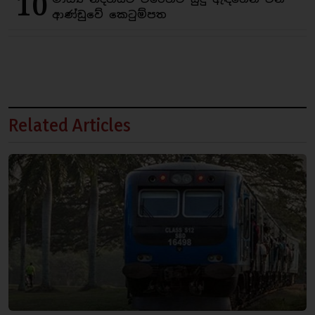
10
ආණ්ඩුවේ කෙටුම්පත
Related Articles