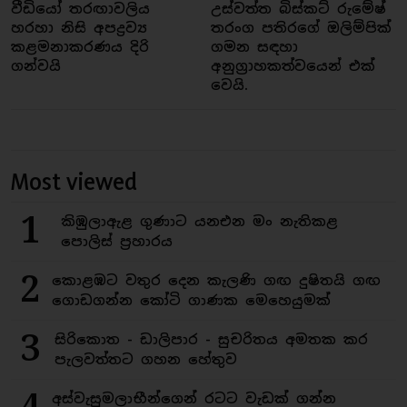
වීඩියෝ තරඟාවලිය
උස්වත්ත බිස්කට් රුමේෂ්
හරහා නිසි අපද්‍රව්‍ය
තරංග පතිරගේ ඔලිම්පික්
කළමනාකරණය දිරි
ගමන සඳහා
ගන්වයි
අනුග්‍රාහකත්වයෙන් එක්
වෙයි.
Most viewed
1
කිඹුලාඇළ ගුණාට යනඑන මං නැතිකළ
පොලිස් ප්‍රහාරය
2
කොළඹට වතුර දෙන කැලණි ගඟ දුෂිතයි ගඟ
ගොඩගන්න කෝටි ගාණක මෙහෙයුමක්
3
සිරිකොත - ඩාලිපාර - සුචරිතය අමතක කර
පැලවත්තට ගහන හේතුව
අස්වැසුමලාභීන්ගෙන් රටට වැඩක් ගන්න