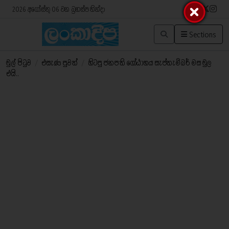
2026 අගෝස්තු 06 වන බ්‍රහස්පතින්දා
Sections
මුල් පිටුව
/
එසැණ පුවත්
/
හිටපු ජනපති ගෝඨාභය සැප්තැම්බර් මස මුල
එයි..