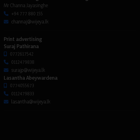
Mr Channa Jayasinghe
+94 777 880 155
channaj@wijeya.lk
Print advertising
Suraj Pathirana
0772617542
0112479838
surajp@wijeya.lk
Lasantha Abeywardena
0774055673
0112479833
lasantha@wijeya.lk