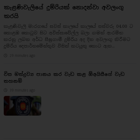
කැළණිවැලියේ දුම්රියක් නොදන්වා අවලංගු
කරයි
කැළණිවැලි මාරගයේ සවස් කාලයේ කාලයේ පස්වරු 04.00 ට
කොළඹ කොටුව සිට අවිස්සාවේල්ල බලා ගමන් ආරම්භ
කරනු ලබන අර්ධ සීඝ්‍රගාමී දුම්රිය අද දින අවලංගු කිරීමට
දුම්රිය දෙපාර්තමේන්තුව විසින් කටයුතු කොට ඇත...
29 minutes ago
විස මත්ද්‍රව්‍ය පානය කර වැඩ කළ ඕඅයිසීගේ වැඩ
තහනම්
39 minutes ago