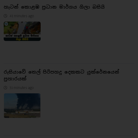
හැටන් කොළඹ ප්‍රධාන මාර්ගය ගිලා බසියි
41 minutes ago
රුසියාවේ තෙල් පිරිපහදු දෙකකට යුක්රේනයෙන්
ප්‍රහාරයක්
51 minutes ago