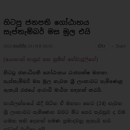
හිටපු ජනපති ගෝඨාභය
සැප්තැම්බර් මස මුල එයි
-
2022 අගෝස්තු 23 | ප.ව. 06:55
Share
13
(යොහාන් භාසුර සහ සුජිත් හේවාජූලිගේ)
හිටපු ජනාධිපති ගෝඨාභය රාජපක්ෂ මහතා
සැප්තැම්බර් මස මුල නැවත ශ්‍රී ලංකාවට පැමිණෙනු
ඇතැයි රජයේ ආරංචි මාර්ග සඳහන් කරයි.
තායිලන්තයේ රැදී සිටින ඒ මහතා හෙට (24) නැවත
ශ්‍රී ලංකාවට පැමිණෙන බවට මීට පෙර පැවසුව ද එම
ගමන සති දෙකක් පමණ ප්‍රමාදවනු ඇතැයි තව
දුරටත් වාර්තා වේ.