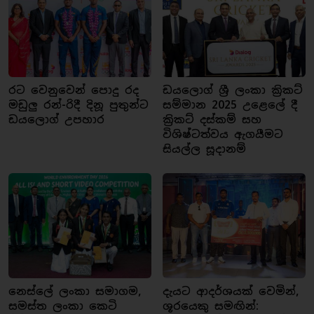
රට වෙනුවෙන් පොදු රද
ඩයලොග් ශ්‍රී ලංකා ක්‍රිකට්
මඩුලු රන්-රිදී දිනූ පුතුන්ට
සම්මාන 2025 උළෙලේ දී
ඩයලොග් උපහාර
ක්‍රිකට් දස්කම් සහ
විශිෂ්ටත්වය ඇගයීමට
සියල්ල සූදානම්
නෙස්ලේ ලංකා සමාගම,
දැයට ආදර්ශයක් වෙමින්,
සමස්ත ලංකා කෙටි
ශූරයෙකු සමඟින්: