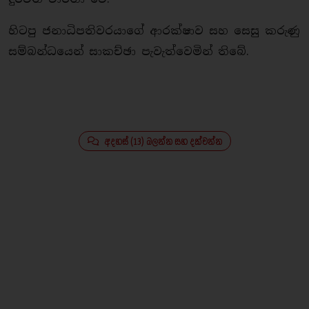
හිටපු ජනාධිපතිවරයාගේ ආරක්ෂාව සහ සෙසු කරුණු
සම්බන්ධයෙන් සාකච්ඡා පැවැත්වෙමින් තිබේ.
අදහස් (13) බලන්න සහ දක්වන්න