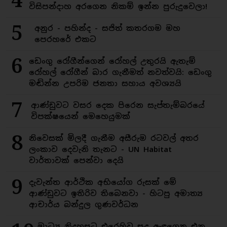
4
විසිපන්දාහ අරගෙන නිකම් ඉන්න පුරුදුවෙලා!
5
අනුර - පහින්ද - සජිත් කතරගම මහ
පෙරහරේ එකට
6
ඩෙංගු රෝගීන්ගෙන් රෝහල් උතුරයි ඇතැම්
රෝහල් රෝගීන් බාර ගැනීමත් නවත්වයි: ඩෙංගු
මඬින්න උපරිම ජනතා සහාය අවශ්‍යයි
7
ආණ්ඩුවට වසර දෙක පිරෙන සැප්තැම්බරයේ
විපක්ෂයෙන් මෙහෙයුමක්
8
නිවෙසක් මිලදී ගැනීම අසීරුම රටවල් අතර
ලංකාව දෙවැනි තැනට - UN Habitat
වාර්තාවක් පෙන්වා දෙයි
9
දැවැන්ත ආර්ථික අභියෝග රුසක් මේ
ආණ්ඩුවට ඉතිරිව තිබෙනවා - හිටපු අමාත්‍ය
ආචාර්ය බන්දුල ගුණවර්ධන
මාධ්‍ය නිදහසට එරෙහිව සුදු ඇඳගෙන එන