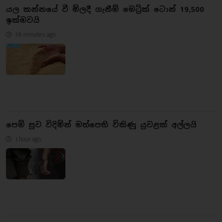
යල කන්නයේ වී මිලදී ගැනීම් මෙට්‍රික් ටොන් 19,500
ඉක්මවයි
58 minutes ago
පෙම් සුව විදිමින් මත්පෙති විකිණූ යුවළක් අල්ලයි
1 hour ago