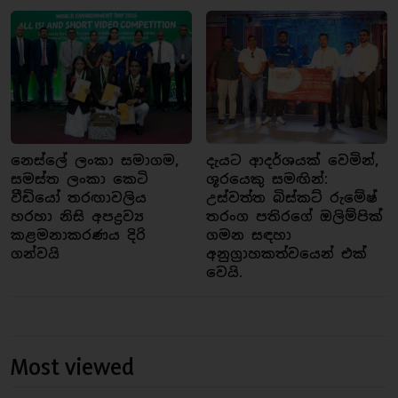
නෙස්ලේ ලංකා සමාගම,
දැයට ආදර්ශයක් වෙමින්,
සමස්ත ලංකා කෙටි
ශූරයෙකු සමඟින්:
වීඩියෝ තරඟාවලිය
උස්වත්ත බිස්කට් රුමේෂ්
හරහා නිසි අපද්‍රව්‍ය
තරංග පතිරගේ ඔලිම්පික්
කළමනාකරණය දිරි
ගමන සඳහා
ගන්වයි
අනුග්‍රාහකත්වයෙන් එක්
වෙයි.
Most viewed