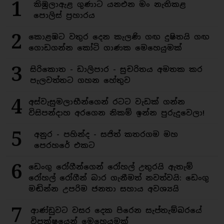
1
කිඹුලාඇළ ගුණාට යනඑන මං නැතිකළ
පොලිස් ප්‍රහාරය
2
කොළඹට වතුර දෙන කැලණි ගඟ දුෂිතයි ගඟ
ගොඩගන්න කෝටි ගාණක මෙහෙයුමක්
3
සිරිකොත - ඩාලිපාර - සුචරිතය අමතක කර
පැලවත්තට ගහන හේතුව
4
අස්වැසුමලාභීන්ගෙන් රටට වැඩක් ගන්න
විසිපන්දාහ අරගෙන නිකම් ඉන්න පුරුදුවෙලා!
5
අනුර - පහින්ද - සජිත් කතරගම මහ
පෙරහරේ එකට
6
ඩෙංගු රෝගීන්ගෙන් රෝහල් උතුරයි ඇතැම්
රෝහල් රෝගීන් බාර ගැනීමත් නවත්වයි: ඩෙංගු
මඬින්න උපරිම ජනතා සහාය අවශ්‍යයි
7
ආණ්ඩුවට වසර දෙක පිරෙන සැප්තැම්බරයේ
විපක්ෂයෙන් මෙහෙයුමක්