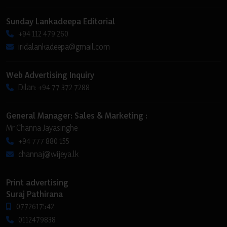
Sunday Lankadeepa Editorial
+94 112 479 260
iridalankadeepa@gmail.com
Web Advertising Inquiry
Dilan: +94 77 372 7288
General Manager: Sales & Marketing :
Mr Channa Jayasinghe
+94 777 880 155
channaj@wijeya.lk
Print advertising
Suraj Pathirana
0772617542
0112479838