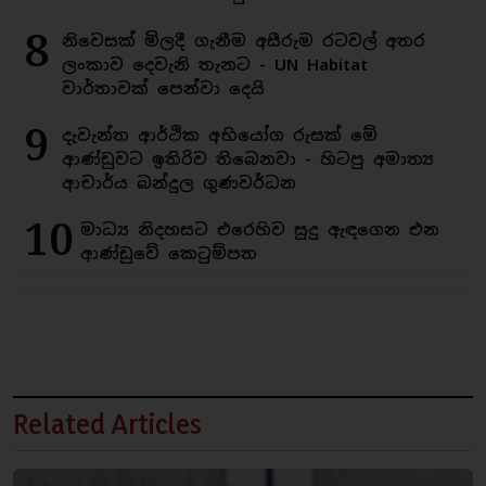
8
නිවෙසක් මිලදී ගැනීම අසීරුම රටවල් අතර
ලංකාව දෙවැනි තැනට - UN Habitat
වාර්තාවක් පෙන්වා දෙයි
9
දැවැන්ත ආර්ථික අභියෝග රුසක් මේ
ආණ්ඩුවට ඉතිරිව තිබෙනවා - හිටපු අමාත්‍ය
ආචාර්ය බන්දුල ගුණවර්ධන
10
මාධ්‍ය නිදහසට එරෙහිව සුදු ඇඳගෙන එන
ආණ්ඩුවේ කෙටුම්පත
Related Articles