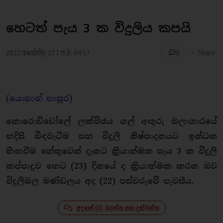
හෙටත් පැය 3 ක විදුලිය කපයි
-
2022 අගෝස්තු 22 | ප.ව. 04:57
Share
0
(යොහාන් භාසුර)
නොරොච්චෝලේ ලක්විජය ගල් අඟුරු බලාගාරයේ
හදිසි බිඳවැටීම සහ විදුලි නිෂ්පාදනයට ඉන්ධන
හිඟවීම හේතුවෙන් දැනට ක්‍රියාත්මක පැය 3 ක විදුලි
කප්පාදුව හෙට (23) දිනයේ ද ක්‍රියාත්මක කරන බව
විදුලිබල මණ්ඩලය අද (22) පස්වරුවේ පැවසීය.
අදහස් (0) බලන්න සහ දක්වන්න