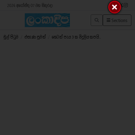
2026 අගෝස්තු 07 වන සිකුරාදා
Sections
මුල් පිටුව
/
එසැණ පුවත්
/
හෙටත් පැය 3 ක විදුලිය කපයි..