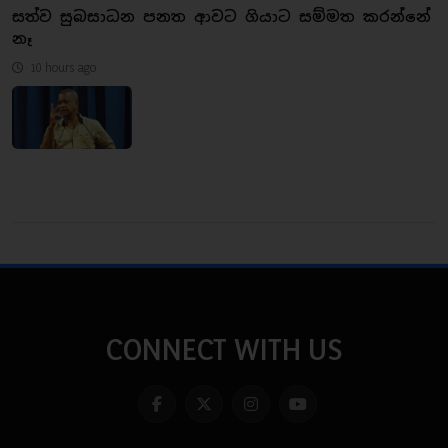
සත්ව සුබසාධන පනත ආවට ගියාට සම්මත කරන්නේ
නෑ
10 hours ago
CONNECT WITH US