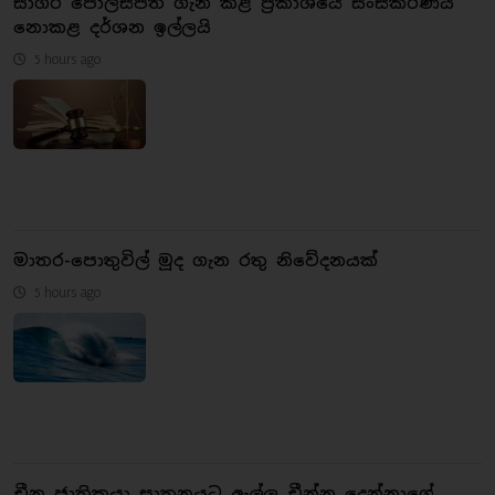
සාගර පොලිස්පති ගැන කළ ප්‍රකාශයේ සංස්කරණය
නොකළ දර්ශන ඉල්ලයි
5 hours ago
මාතර-පොතුවිල් මූද ගැන රතු නිවේදනයක්
5 hours ago
චීන ජාතිකයා ඝාතනයට ඇල්ලු චීන්නු දෙන්නාගේ