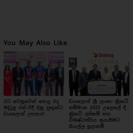
You May Also Like
රට වෙනුවෙන් පොදු රද
ඩයලොග් ශ්‍රී ලංකා ක්‍රිකට්
මඩුලු රන්-රිදී දිනූ පුතුන්ට
සම්මාන 2025 උළෙලේ දී
ඩයලොග් උපහාර
ක්‍රිකට් දස්කම් සහ
විශිෂ්ටත්වය ඇගයීමට
සියල්ල සූදානම්