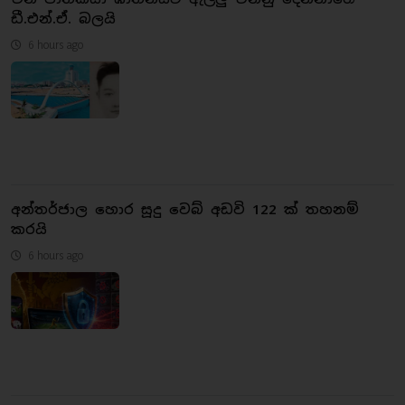
ඩී.එන්.ඒ. බලයි
6 hours ago
අන්තර්ජාල හොර සූදු වෙබ් අඩවි 122 ක් තහනම්
කරයි
6 hours ago