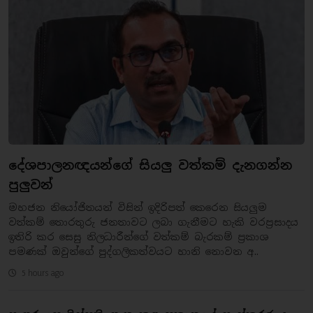
දේශපාලනඥයන්ගේ සියලු වත්කම් දැනගන්න
පුලුවන්
මහජන නියෝජිතයන් විසින් ඉදිරිපත් කෙරෙන සියලුම
වත්කම් තොරතුරු ජනතාවට ලබා ගැනීමට හැකි වරප්‍රසාදය
ඉතිරි කර සෙසු නිලධාරීන්ගේ වත්කම් බැරකම් ප්‍රකාශ
පමණක් ඔවුන්ගේ පුද්ගලිකත්වයට හානි නොවන අ..
5 hours ago