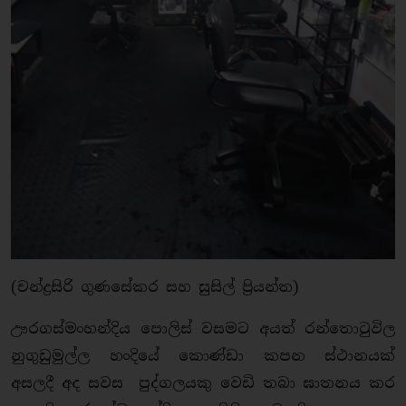
(චන්ද්‍රසිරි ගුණසේකර සහ සුසිල් ප්‍රියන්ත)
ඌරගස්මංහන්දිය පොලිස් වසමට අයත් රන්තොටුවිල
නුගුඩුමුල්ල හංදියේ කොණ්ඩා කපන ස්ථානයක්
අසලදී අද සවස පුද්ගලයකු වෙඩි තබා ඝාතනය කර