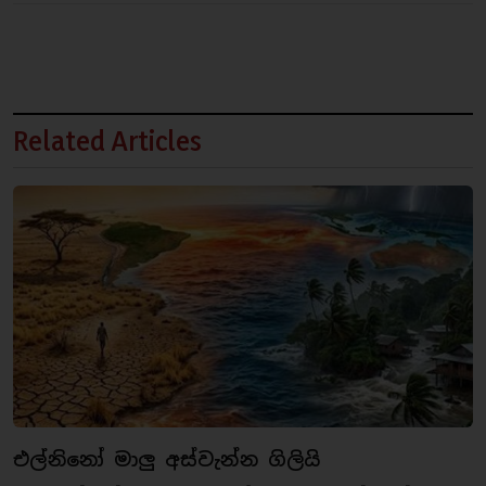
Related Articles
එල්නිනෝ මාලු අස්වැන්න ගිලියි