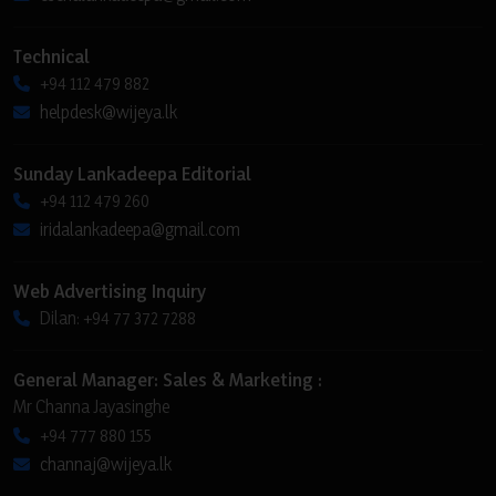
Technical
+94 112 479 882
helpdesk@wijeya.lk
Sunday Lankadeepa Editorial
+94 112 479 260
iridalankadeepa@gmail.com
Web Advertising Inquiry
Dilan: +94 77 372 7288
General Manager: Sales & Marketing :
Mr Channa Jayasinghe
+94 777 880 155
channaj@wijeya.lk