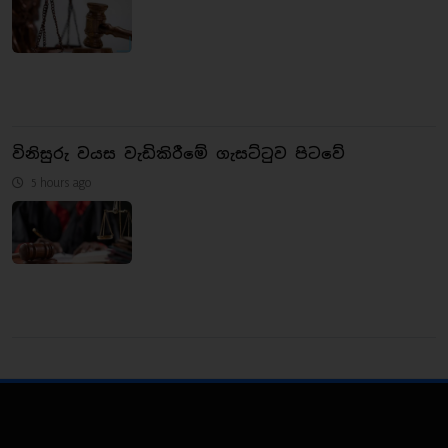
විනිසුරු වයස වැඩිකිරීමේ ගැසට්ටුව පිටවේ
5 hours ago