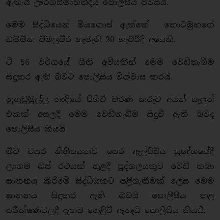
ඇතැයි ඌරගස්මංහන්දිය පොලිසිය පවසයි.
මෙම සිද්ධියෙන් මියගොස් ඇත්තේ තොටමුනගේ
ධම්මික විමලවීර නැමැති 30 හැවිරිදි අයෙකි.
ටී 56 වර්ගයේ ගිනි අවියකින් මෙම වෙඩිතැබීම
සිදුකර ඇති බවට පොලිසිය විශ්වාස කරයි.
නුගුඩුමුල්ල හංදියේ පිහිටි මරණ කරුට අයත් සැලුන්
එකක් අසලදී මෙම වෙඩිතැබීම සිදුවී ඇති බවද
පොලිසිය කියයි.
මීට වසර කිහිපයකට පෙර ඇල්පිටිය ප්‍රදේශයේදී
ලංගම බස් රථයක් තුළදී පුද්ගලයකුට වෙඩි තබා
ඝාතනය කිරීමේ සිද්ධියකට පළිගැනීමක් ලෙස මෙම
ඝාතනය සිදුකර ඇති බවයි පොලීසිය කළ
පරීක්ෂණවලදී දැනට හෙළිවී ඇතැයි පොලිසිය කියයි.