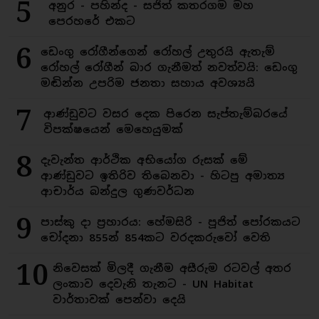
5
අනුර - පහින්ද - සජිත් කතරගම මහ
පෙරහරේ එකට
6
ඩෙංගු රෝගීන්ගෙන් රෝහල් උතුරයි ඇතැම්
රෝහල් රෝගීන් බාර ගැනීමත් නවත්වයි: ඩෙංගු
මඬින්න උපරිම ජනතා සහාය අවශ්‍යයි
7
ආණ්ඩුවට වසර දෙක පිරෙන සැප්තැම්බරයේ
විපක්ෂයෙන් මෙහෙයුමක්
8
දැවැන්ත ආර්ථික අභියෝග රුසක් මේ
ආණ්ඩුවට ඉතිරිව තිබෙනවා - හිටපු අමාත්‍ය
ආචාර්ය බන්දුල ගුණවර්ධන
9
පාස්කු දා ප්‍රහාරය: හේමසිරි - පූජිත් පෝරකයට
චෝදනා 855න් 854කට වරදකරුවෝ වෙති
10
නිවෙසක් මිලදී ගැනීම අසීරුම රටවල් අතර
ලංකාව දෙවැනි තැනට - UN Habitat
වාර්තාවක් පෙන්වා දෙයි