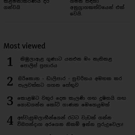
කළමනාකරණය දිරි
ගමන සඳහා
ගන්වයි
අනුග්‍රාහකත්වයෙන් එක්
වෙයි.
Most viewed
1
කිඹුලාඇළ ගුණාට යනඑන මං නැතිකළ
පොලිස් ප්‍රහාරය
2
සිරිකොත - ඩාලිපාර - සුචරිතය අමතක කර
පැලවත්තට ගහන හේතුව
3
කොළඹට වතුර දෙන කැලණි ගඟ දුෂිතයි ගඟ
ගොඩගන්න කෝටි ගාණක මෙහෙයුමක්
4
අස්වැසුමලාභීන්ගෙන් රටට වැඩක් ගන්න
විසිපන්දාහ අරගෙන නිකම් ඉන්න පුරුදුවෙලා!