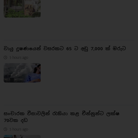
වායු දූෂණයෙන් වසරකට 65 ට අඩු 7,000 ක් මරුට
5 hours ago
සංචාරක වීසාවලින් රැකියා කළ චීන්නුන්ට ලක්ෂ
70වක දඩ
5 hours ago