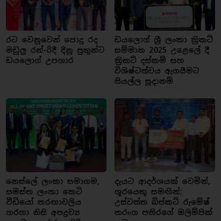
රට වෙනුවෙන් පොදු රද
ඩයලොග් ශ්‍රී ලංකා ක්‍රිකට්
මඩුලු රන්-රිදී දිනූ පුතුන්ට
සම්මාන 2025 උළෙලේ දී
ඩයලොග් උපහාර
ක්‍රිකට් දස්කම් සහ
විශිෂ්ටත්වය ඇගයීමට
සියල්ල සූදානම්
නෙස්ලේ ලංකා සමාගම,
දැයට ආදර්ශයක් වෙමින්,
සමස්ත ලංකා කෙටි
ශූරයෙකු සමඟින්:
වීඩියෝ තරඟාවලිය
උස්වත්ත බිස්කට් රුමේෂ්
හරහා නිසි අපද්‍රව්‍ය
තරංග පතිරගේ ඔලිම්පික්