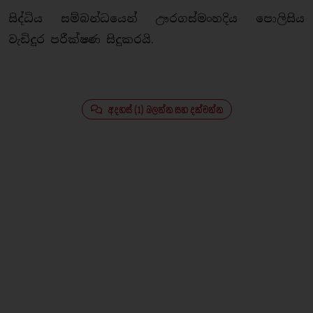
සිද්ධිය සම්බන්ධයෙන් ඌරගස්මංහදිය පොලිසිය
වැඩිදුර පරීක්ෂණ සිදුකරයි.
අදහස් (1) බලන්න සහ දක්වන්න