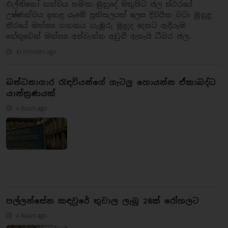
එල්නිනෝ තත්වය සමඟ මුහුදේ මතුපිට ජල ස්ථරයේ
උෂ්ණත්වය ඉහළ යෑමේ ප්‍රතිපලයක් ලෙස දිවයින වටා මුහුදු
තීරයේ මත්ස්‍ය ගහනය ගැඹුරු මුහුද දෙසට ඇදීයෑම
හේතුවෙන් මත්ස්‍ය අස්වැන්න අඩුවී ඇතැයි ධීවර ජල..
41 minutes ago
බන්ධනාගාර රැඳවියන්ගේ ගැටලු හොයන්න ඒකාබද්ධ
යාන්ත්‍රණයක්
4 hours ago
පල්ලන්සේන කඳවුරේ තුවාල ලැබූ 28ක් රෝහලට
4 hours ago