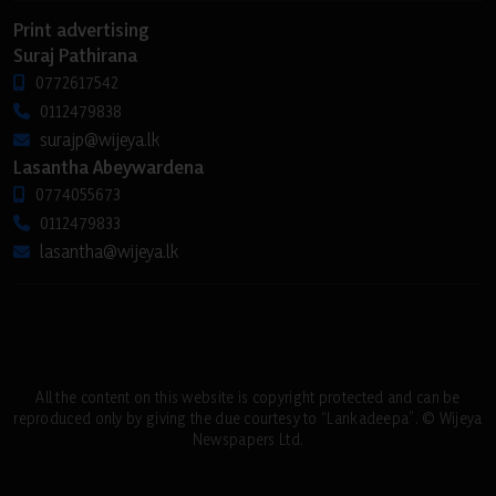
Print advertising
Suraj Pathirana
0772617542
0112479838
surajp@wijeya.lk
Lasantha Abeywardena
0774055673
0112479833
lasantha@wijeya.lk
All the content on this website is copyright protected and can be
reproduced only by giving the due courtesy to “Lankadeepa”. © Wijeya
Newspapers Ltd.