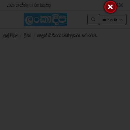
2026 අගෝස්තු 07 වන සිකුරාදා
Sections
මුල් පිටුව
/
දියත
/
සැලුන් හිමිකරු වෙඩි ප්‍රහාරයෙන් මරුට..