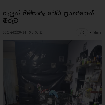
සැලුන් හිමිකරු වෙඩි ප්‍රහාරයෙන්
මරුට
-
2022 අගෝස්තු 24 | ප.ව. 08:22
Share
1