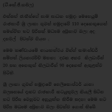
(ටී.කේ.ජී.කපිල)
එක්සත් ජාතීන්ගේ සාම සාධක හමුදා මෙහෙයුම්
රාජකාරී ශ්‍රී ලංකා ගුවන් හමුදාවේ 110 දෙනෙකුගෙන්
සමන්විත භට පිරිසක් මධ්‍යම අප්‍රිකාව බලා අද
දහවල් පිටත්ව ගියහ .
මෙම කණ්ඩායමේ නායකත්වය වින්ග් කමාන්ඩර්
සම්පත් ලියනාරච්චි මහතා දරන අතර නිලධාරීන්
20 සහ අනෙකුත් නිලධාරීන් 90 දෙනෙක් ඇතුළත්ව
සිටිති.
ශ්‍රී ලංකා ගුවන් හමුදාවේ හෙලිකොප්ටර් යානා
බලඝනයේ දැනට රාජකාරී කටයුතුවල නියැලී සිටින
භට පිරිස වෙනුවට අනුයුක්ත කිරීම සදහා මෙම භට
පිරිස මධ්‍යම අප්‍රිකාව බලා පිටත්ව ගොස් තිබේ.