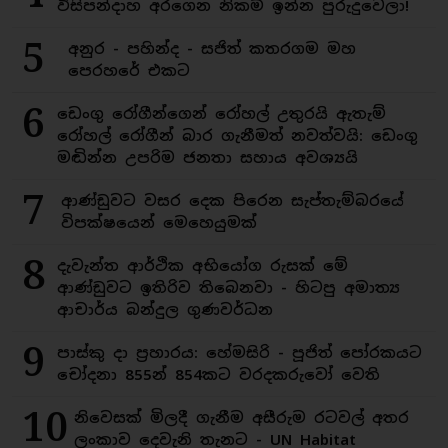
විසිපන්දාහ අරගෙන නිකම් ඉන්න පුරුදුවෙලා!
5
අනුර - පහින්ද - සජිත් කතරගම මහ
පෙරහරේ එකට
6
ඩෙංගු රෝගීන්ගෙන් රෝහල් උතුරයි ඇතැම්
රෝහල් රෝගීන් බාර ගැනීමත් නවත්වයි: ඩෙංගු
මඬින්න උපරිම ජනතා සහාය අවශ්‍යයි
7
ආණ්ඩුවට වසර දෙක පිරෙන සැප්තැම්බරයේ
විපක්ෂයෙන් මෙහෙයුමක්
8
දැවැන්ත ආර්ථික අභියෝග රුසක් මේ
ආණ්ඩුවට ඉතිරිව තිබෙනවා - හිටපු අමාත්‍ය
ආචාර්ය බන්දුල ගුණවර්ධන
9
පාස්කු දා ප්‍රහාරය: හේමසිරි - පූජිත් පෝරකයට
චෝදනා 855න් 854කට වරදකරුවෝ වෙති
10
නිවෙසක් මිලදී ගැනීම අසීරුම රටවල් අතර
ලංකාව දෙවැනි තැනට - UN Habitat