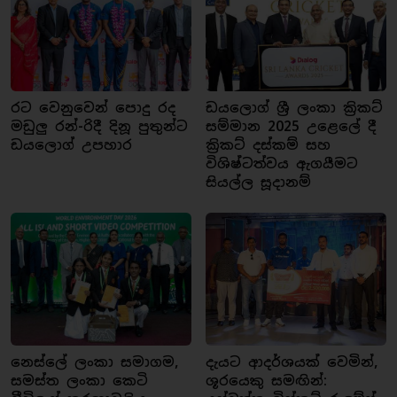
රට වෙනුවෙන් පොදු රද
ඩයලොග් ශ්‍රී ලංකා ක්‍රිකට්
මඩුලු රන්-රිදී දිනූ පුතුන්ට
සම්මාන 2025 උළෙලේ දී
ඩයලොග් උපහාර
ක්‍රිකට් දස්කම් සහ
විශිෂ්ටත්වය ඇගයීමට
සියල්ල සූදානම්
නෙස්ලේ ලංකා සමාගම,
දැයට ආදර්ශයක් වෙමින්,
සමස්ත ලංකා කෙටි
ශූරයෙකු සමඟින්: