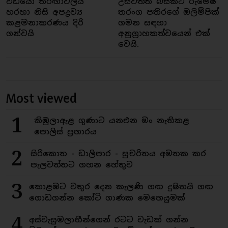
වීඩියෝ තරඟාවලිය
උස්වත්ත බිස්කට් රුමේෂ්
හරහා නිසි අපද්‍රව්‍ය
තරංග පතිරගේ ඔලිම්පික්
කළමනාකරණය දිරි
ගමන සඳහා
ගන්වයි
අනුග්‍රාහකත්වයෙන් එක්
වෙයි.
Most viewed
1
කිඹුලාඇළ ගුණාට යනඑන මං නැතිකළ
පොලිස් ප්‍රහාරය
2
සිරිකොත - ඩාලිපාර - සුචරිතය අමතක කර
පැලවත්තට ගහන හේතුව
3
කොළඹට වතුර දෙන කැලණි ගඟ දුෂිතයි ගඟ
ගොඩගන්න කෝටි ගාණක මෙහෙයුමක්
4
අස්වැසුමලාභීන්ගෙන් රටට වැඩක් ගන්න