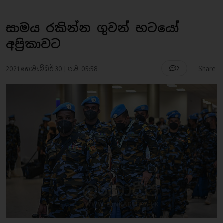
සාමය රකින්න ගුවන් භටයෝ
අප්‍රිකාවට
-
2021 නොවැම්බර් 30 | ප.ව. 05:58
Share
2