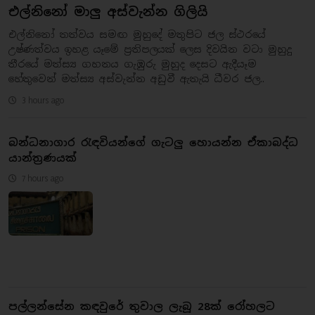
එල්නිනෝ මාලු අස්වැන්න ගිලියි
එල්නිනෝ තත්වය සමඟ මුහුදේ මතුපිට ජල ස්ථරයේ
උෂ්ණත්වය ඉහළ යෑමේ ප්‍රතිපලයක් ලෙස දිවයින වටා මුහුදු
තීරයේ මත්ස්‍ය ගහනය ගැඹුරු මුහුද දෙසට ඇදීයෑම
හේතුවෙන් මත්ස්‍ය අස්වැන්න අඩුවී ඇතැයි ධීවර ජල..
3 hours ago
බන්ධනාගාර රැඳවියන්ගේ ගැටලු හොයන්න ඒකාබද්ධ
යාන්ත්‍රණයක්
7 hours ago
පල්ලන්සේන කඳවුරේ තුවාල ලැබූ 28ක් රෝහලට