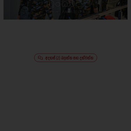
අදහස් (2) බලන්න සහ දක්වන්න