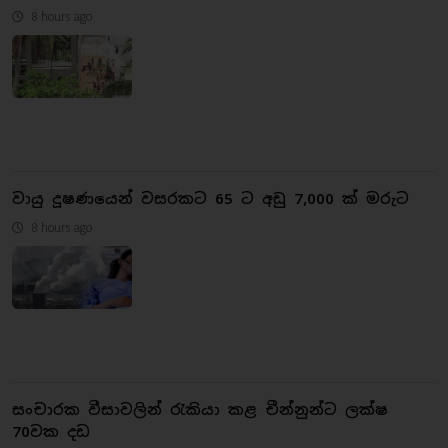
8 hours ago
වායු දූෂණයෙන් වසරකට 65 ට අඩු 7,000 ක් මරුට
8 hours ago
සංචාරක වීසාවලින් රැකියා කළ චීන්නුන්ට ලක්ෂ
70වක දඩ