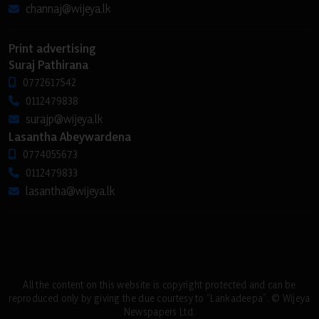
channaj@wijeya.lk
Print advertising
Suraj Pathirana
0772617542
0112479838
surajp@wijeya.lk
Lasantha Abeywardena
0774055673
0112479833
lasantha@wijeya.lk
All the content on this website is copyright protected and can be
reproduced only by giving the due courtesy to “Lankadeepa”. © Wijeya
Newspapers Ltd.