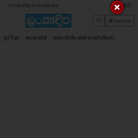
2026 අගෝස්තු 08 වන සෙනසුරාදා
Sections
මුල් පිටුව
/
එසැණ පුවත්
/
සාමය රකින්න ගුවන් භටයෝ අප්‍රිකාවට..