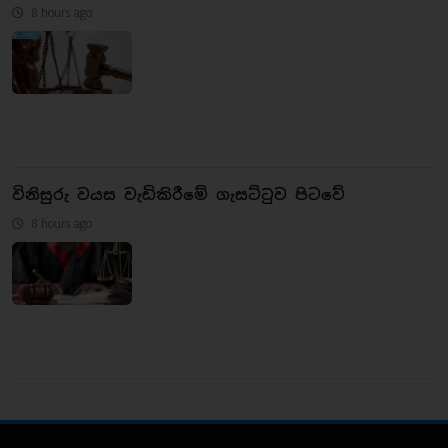
8 hours ago
විනිසුරු වයස වැඩිකිරීමේ ගැසට්ටුව පිටවේ
8 hours ago