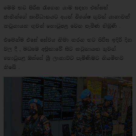
මෙම භට පිරිස රැගෙන යාම සදහා එක්සත්
ජාතීන්ගේ සංවිධානයට අයත් විශේෂ ගුවන් යානාවක්
කටුනායක ගුවන් තොටුපළ වෙත පැමිණ තිබුණි .
එමෙන්ම එසේ සේවය නිමා කරන භට පිරිස ඉදිරි දින
වල දී , මධ්‍යම අප්‍රිකාවේ සිට කටුනායක ගුවන්
තොටුපළ ඔස්සේ ශ්‍රී ලංකාවට පැමිණීමට නියමිතව
තිබේ .