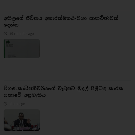
අකිලගේ ජීවිතය අනාරක්ෂිතයි-වහා සාකච්ඡාවක්
දෙන්න
59 minutes ago
විගණකාධිපතිවරියගේ වැටුපට මුදල් පිළිබඳ කාරක
සභාවේ අනුමැතිය
1 hour ago