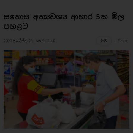
සතොස අත්‍යවශ්‍ය ආහාර 5ක මිල
පහළට
-
2022 අගෝස්තු 23 | පෙ.ව. 11:49
Share
5