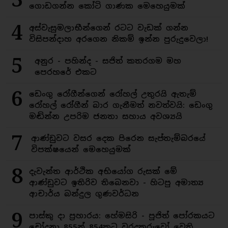
ගොඩගන්න කෝටි ගාණක මෙහෙයුමක්
4
අස්වැසුමලාභීන්ගෙන් රටට වැඩක් ගන්න
විසිපන්දාහ අරගෙන නිකම් ඉන්න පුරුදුවෙලා!
5
අනුර - පහින්ද - සජිත් කතරගම මහ
පෙරහරේ එකට
6
ඩෙංගු රෝගීන්ගෙන් රෝහල් උතුරයි ඇතැම්
රෝහල් රෝගීන් බාර ගැනීමත් නවත්වයි: ඩෙංගු
මඬින්න උපරිම ජනතා සහාය අවශ්‍යයි
7
ආණ්ඩුවට වසර දෙක පිරෙන සැප්තැම්බරයේ
විපක්ෂයෙන් මෙහෙයුමක්
8
දැවැන්ත ආර්ථික අභියෝග රුසක් මේ
ආණ්ඩුවට ඉතිරිව තිබෙනවා - හිටපු අමාත්‍ය
ආචාර්ය බන්දුල ගුණවර්ධන
9
පාස්කු දා ප්‍රහාරය: හේමසිරි - පූජිත් පෝරකයට
චෝදනා 855න් 854කට වරදකරුවෝ වෙති