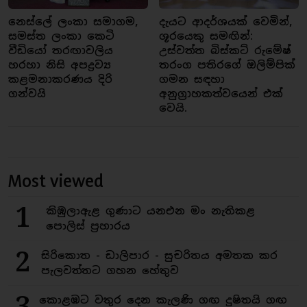
නෙස්ලේ ලංකා සමාගම,
දැයට ආදර්ශයක් වෙමින්,
සමස්ත ලංකා කෙටි
ශූරයෙකු සමඟින්:
වීඩියෝ තරඟාවලිය
උස්වත්ත බිස්කට් රුමේෂ්
හරහා නිසි අපද්‍රව්‍ය
තරංග පතිරගේ ඔලිම්පික්
කළමනාකරණය දිරි
ගමන සඳහා
ගන්වයි
අනුග්‍රාහකත්වයෙන් එක්
වෙයි.
Most viewed
1
කිඹුලාඇළ ගුණාට යනඑන මං නැතිකළ
පොලිස් ප්‍රහාරය
2
සිරිකොත - ඩාලිපාර - සුචරිතය අමතක කර
පැලවත්තට ගහන හේතුව
3
කොළඹට වතුර දෙන කැලණි ගඟ දුෂිතයි ගඟ