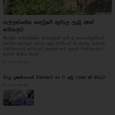
පල්ලන්සේන කඳවුරේ තුවාල ලැබූ 28ක්
රෝහලට
මීගමුව පල්ලන්සේන සිරකඳවුරේ ඇති වූ නොසන්සුන්කාරි
තත්වය අතරතුර තුවාල ලැබූ රැඳවියන් 28 දෙනකු වැලිකඩ
බන්ධනාගාර රෝහලට ඇතුළත් කර ඇතැයි බන්ධනාගාර
ආරංචි මාර්ග කියයි...
20 minutes ago
වායු දූෂණයෙන් වසරකට 65 ට අඩු 7,000 ක් මරුට
35 minutes ago