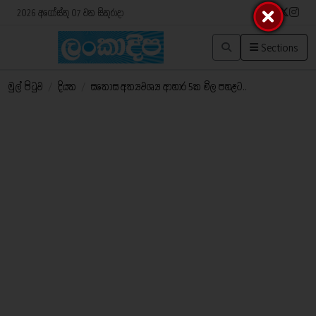
2026 අගෝස්තු 07 වන සිකුරාදා
Sections
මුල් පිටුව
/
දියත
/
සතොස අත්‍යවශ්‍ය ආහාර 5ක මිල පහළට..