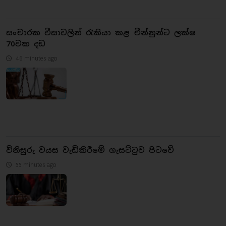
සංචාරක වීසාවලින් රැකියා කළ චීන්නුන්ට ලක්ෂ
70වක දඩ
46 minutes ago
විනිසුරු වයස වැඩිකිරීමේ ගැසට්ටුව පිටවේ
55 minutes ago