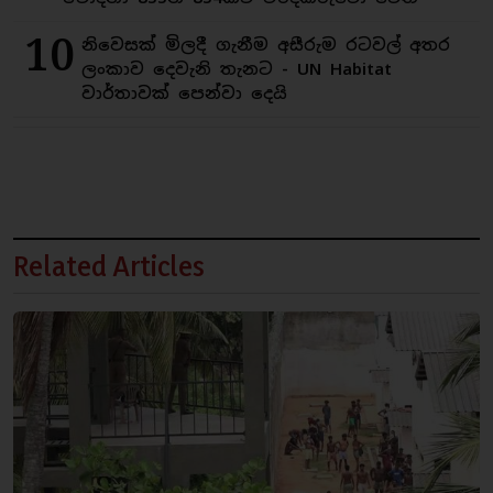
10
නිවෙසක් මිලදී ගැනීම අසීරුම රටවල් අතර
ලංකාව දෙවැනි තැනට - UN Habitat
වාර්තාවක් පෙන්වා දෙයි
Related Articles