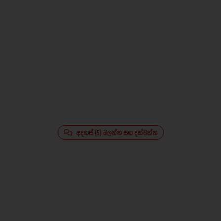
අදහස් (5) බලන්න සහ දක්වන්න