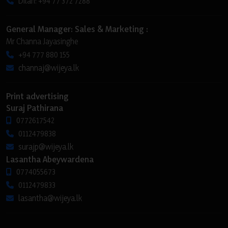
Dilan: +94 77 372 7288
General Manager: Sales & Marketing :
Mr Channa Jayasinghe
+94 777 880 155
channaj@wijeya.lk
Print advertising
Suraj Pathirana
0772617542
0112479838
surajp@wijeya.lk
Lasantha Abeywardena
0774055673
0112479833
lasantha@wijeya.lk