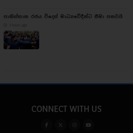
පාකිස්තාන රජය විදෙස් මාධ්‍යවේදීන්ට සීමා පනවයි
3 hours ago
CONNECT WITH US