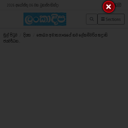
2026 අගෝස්තු 06 වන බ්‍රහස්පතින්දා
Sections
මුල් පිටුව
/
දියත
/
සෞඛ්‍ය අමාත්‍යාංශයේ නව ලේකම්වරිය භද්‍රානි
ජයවර්ධන..