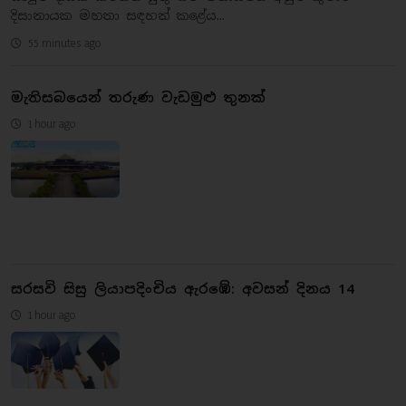
දිසානායක මහතා සඳහන් කළේය...
55 minutes ago
මැතිසබයෙන් තරුණ වැඩමුළු තුනක්
1 hour ago
සරසවි සිසු ලියාපදිංචිය ඇරඹේ: අවසන් දිනය 14
1 hour ago