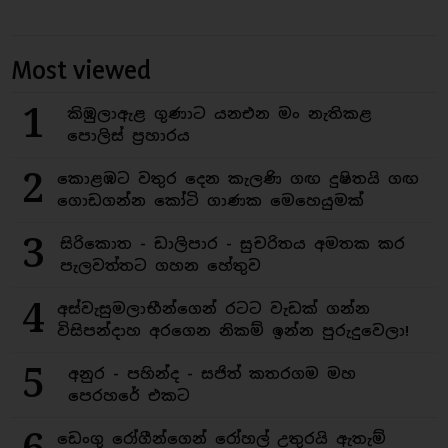
Most viewed
1
කිඹුලාඇළ ගුණාට යනඑන මං නැතිකළ
පොලිස් ප්‍රහාරය
2
කොළඹට වතුර දෙන කැලණි ගඟ දුෂිතයි ගඟ
ගොඩගන්න කෝටි ගාණක මෙහෙයුමක්
3
සිරිකොත - ඩාලිපාර - සුචරිතය අමතක කර
පැලවත්තට ගහන හේතුව
4
අස්වැසුමලාභීන්ගෙන් රටට වැඩක් ගන්න
විසිපන්දාහ අරගෙන නිකම් ඉන්න පුරුදුවෙලා!
5
අනුර - පහින්ද - සජිත් කතරගම මහ
පෙරහරේ එකට
ඩෙංගු රෝගීන්ගෙන් රෝහල් උතුරයි ඇතැම්