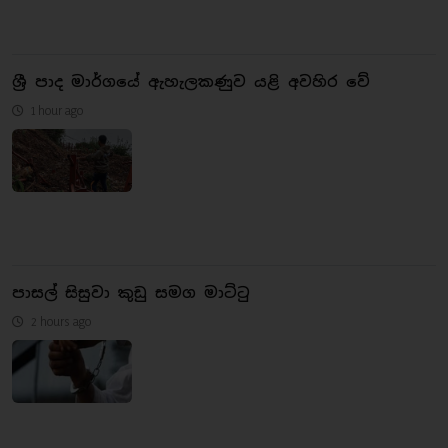
ශ්‍රී පාද මාර්ගයේ ඇහැලකණුව යළි අවහිර වේ
1 hour ago
පාසල් සිසුවා කුඩු සමග මාට්ටු
2 hours ago