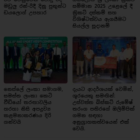
මඩුලු රන්-රිදී දිනූ පුතුන්ට
සම්මාන 2025 උළෙලේ දී
ඩයලොග් උපහාර
ක්‍රිකට් දස්කම් සහ
විශිෂ්ටත්වය ඇගයීමට
සියල්ල සූදානම්
නෙස්ලේ ලංකා සමාගම,
දැයට ආදර්ශයක් වෙමින්,
සමස්ත ලංකා කෙටි
ශූරයෙකු සමඟින්:
වීඩියෝ තරඟාවලිය
උස්වත්ත බිස්කට් රුමේෂ්
හරහා නිසි අපද්‍රව්‍ය
තරංග පතිරගේ ඔලිම්පික්
කළමනාකරණය දිරි
ගමන සඳහා
ගන්වයි
අනුග්‍රාහකත්වයෙන් එක්
වෙයි.