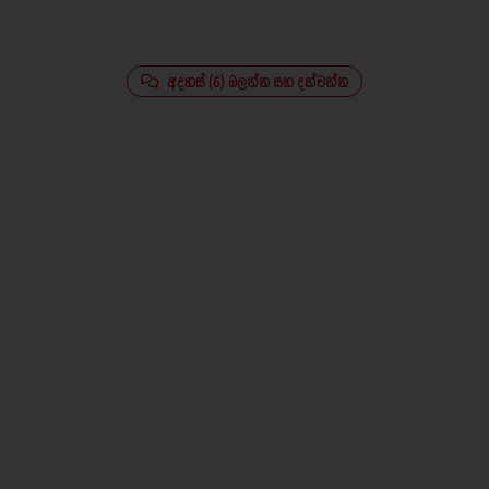
අදහස් (6) බලන්න සහ දක්වන්න