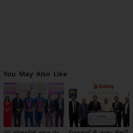
You May Also Like
රට වෙනුවෙන් පොදු රද
ඩයලොග් ශ්‍රී ලංකා ක්‍රිකට්