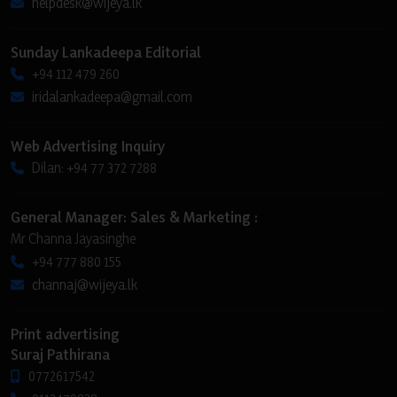
helpdesk@wijeya.lk
Sunday Lankadeepa Editorial
+94 112 479 260
iridalankadeepa@gmail.com
Web Advertising Inquiry
Dilan: +94 77 372 7288
General Manager: Sales & Marketing :
Mr Channa Jayasinghe
+94 777 880 155
channaj@wijeya.lk
Print advertising
Suraj Pathirana
0772617542