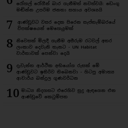
6
රෝහල් රෝගීන් බාර ගැනීමත් නවත්වයි: ඩෙංගු
මඬින්න උපරිම ජනතා සහාය අවශ්‍යයි
7
ආණ්ඩුවට වසර දෙක පිරෙන සැප්තැම්බරයේ
විපක්ෂයෙන් මෙහෙයුමක්
8
නිවෙසක් මිලදී ගැනීම අසීරුම රටවල් අතර
ලංකාව දෙවැනි තැනට - UN Habitat
වාර්තාවක් පෙන්වා දෙයි
9
දැවැන්ත ආර්ථික අභියෝග රුසක් මේ
ආණ්ඩුවට ඉතිරිව තිබෙනවා - හිටපු අමාත්‍ය
ආචාර්ය බන්දුල ගුණවර්ධන
10
මාධ්‍ය නිදහසට එරෙහිව සුදු ඇඳගෙන එන
ආණ්ඩුවේ කෙටුම්පත