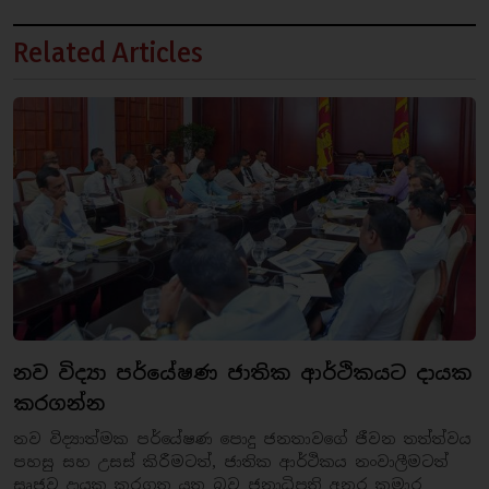
Related Articles
නව විද්‍යා පර්යේෂණ ජාතික ආර්ථිකයට දායක
කරගන්න
නව විද්‍යාත්මක පර්යේෂණ පොදු ජනතාවගේ ජීවන තත්ත්වය
පහසු සහ උසස් කිරීමටත්, ජාතික ආර්ථිකය නංවාලීමටත්
සෘජුව දායක කරගත යුතු බව ජනාධිපති අනුර කුමාර