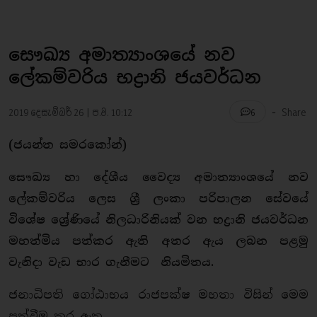
සෞඛ්‍ය අමාත්‍යාංශයේ නව
ලේකම්වරිය භද්‍රානි ජයවර්ධන
-
2019 දෙසැම්බර් 26 | ප.ව. 10:12
Share
6
(ජයන්ත සමරකෝන්)
සෞඛ්‍ය හා දේශීය වෛද්‍ය අමාත්‍යාංශයේ නව
ලේකම්වරිය ලෙස ශ්‍රී ලංකා පරිපාලන සේවයේ
විශේෂ ශ්‍රේණියේ නිලධාරිනියක් වන භද්‍රානි ජයවර්ධන
මහත්මිය පත්කර ඇති අතර ඇය ලබන පළමු
වැනිදා වැඩ භාර ගැනීමට නියමිතය.
ජනාධිපති ගෝඨාභය රාජපක්ෂ මහතා විසින් මෙම
පත්වීම කර ඇත.