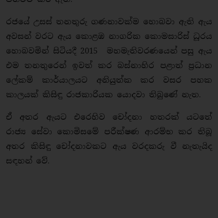
රජයේ උසස් තනතුරු ගණනාවක්ම හොබවා ඇති ඇය
අවසන් වරට ඇය කොළඹ නාගරික කොමසාරිස් ධූරය
හොබවමින් සිටියදී 2015 මහමැතිවරණයෙන් පසු ඇය
එම තනතුරෙන් ඉවත් කර බස්නාහිර පළාත් ප්‍රධාන
ලේකම් කාර්යාලයට අනියුත්ක කර වසර පහක
කාලයක් කිසිඳු රාජකාරියක යොදවා තිබුණේ නැත.
ඒ අතර ඇයට එරෙහිව චෝදනා හතරක් යටතේ
රාජ්‍ය සේවා කොමිසමේ පරීක්ෂණ ආරම්භ කර තිබූ
අතර කිසිඳු චෝදනාවකට ඇය වරදකරු වී නැතැයිද
සඳහන් වේ.