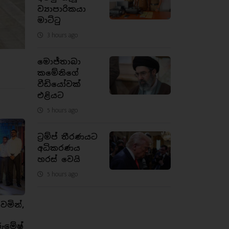
ව්‍යාපාරිකයා
මාට්ටු
3 hours ago
මොජ්තාබා
කමේනිගේ
වීඩියෝවක්
එළියට
5 hours ago
ට්‍රම්ප් තීරණයට
අධිකරණය
හරස් වෙයි
5 hours ago
ෙමින්,
රුමේෂ්