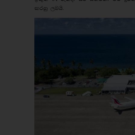
කරනු ලබයි.