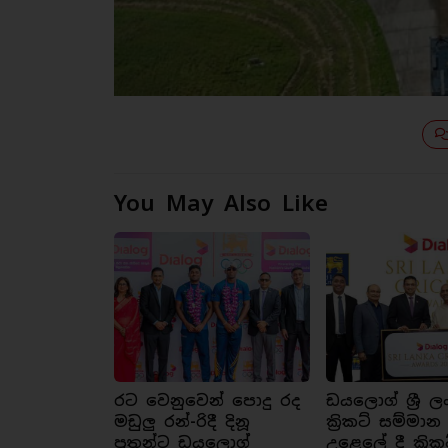
You May Also Like
රට වෙනුවෙන් පොදු රද
ඩයලොග් ශ්‍රී ල
මඩුලු රන්-රිදී දිනූ
ක්‍රිකට් සම්මාන
පුතුන්ට ඩයලොග්
උළෙලේ දී ක්‍රික