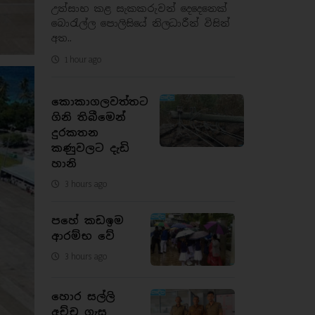
උත්සාහ කළ සැකකරුවන් දෙදෙනෙක්
බොරැල්ල පොලිසියේ නිලධාරීන් විසින්
අත..
1 hour ago
කොකාගලවත්තට
ගිනි තිබීමෙන්
දුරකතන
කණුවලට දැඩි
හානි
3 hours ago
පහේ කඩඉම
ආරම්භ වේ
3 hours ago
හොර සල්ලි
අච්චු ගැසූ