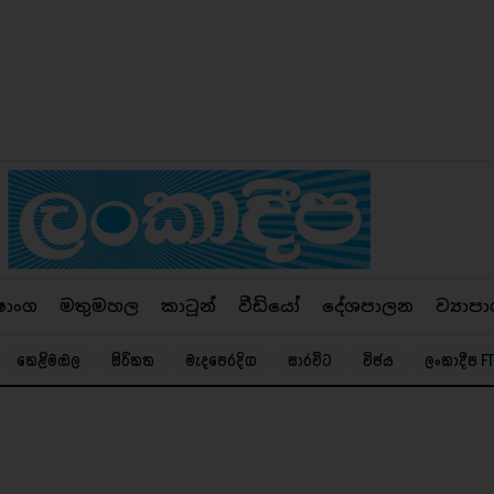
ෂාංග
මතුමහල
කාටූන්
වීඩියෝ
දේශපාලන
ව්‍යාපා
කෙළිමඬල
සිරිකත
මැදපෙරදිග
සාරවිට
විජය
ලංකාදීප FT