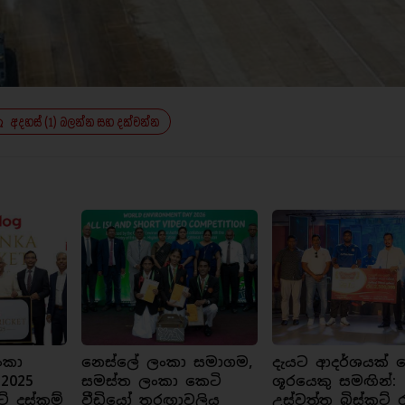
අදහස් (1) බලන්න සහ දක්වන්න
ංකා
නෙස්ලේ ලංකා සමාගම,
දැයට ආදර්ශයක් ව
 2025
සමස්ත ලංකා කෙටි
ශූරයෙකු සමඟින්:
ට් දස්කම්
වීඩියෝ තරඟාවලිය
උස්වත්ත බිස්කට් 