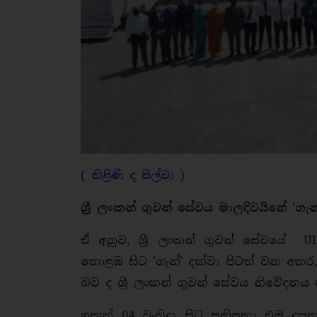
( තිළිණි ද සිල්වා )
ශ්‍රී ලංකන් ගුවන් සේවය මාලදිවයිනේ 'ග
ඒ අනුව, ශ්‍රී ලංකන් ගුවන් සේවයේ 
කොළඹ සිට 'ගැන්' දක්වා පිටත් වන අතර
බව ද ශ්‍රී ලංකන් ගුවන් සේවය නිවේදනය 
ඉකුත් 04 වැනිදා සිට සතිපතා එම දූපත 