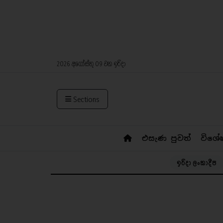
2026 අගෝස්තු 09 වන ඉරිදා
Sections
එසැණ පුවත්
විශේ
ඉරිදා ලංකාදීප