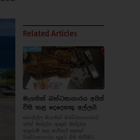
Related Articles
මැගසින් බන්ධනාගාරය අයිස්
විසි කළ දෙදෙනකු අල්ලයි
බොරැල්ල මැගසින් බන්ධනාගාරයට
අයිස් මත්ද්‍රව්‍ය ඇතුළු මත්ද්‍රව්‍ය
ඇසුරුම් කළ පාර්සල් දෙකක්
බන්ධානාගරය තුළට විසි කිරීමට