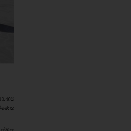
0.40ට
ැමිණෙන
යාත්මක