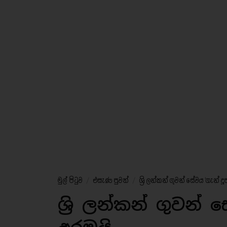
මුල් පිටුව
/
එසැණ පුවත්
/
ශ්‍රි ලන්කන් ගුවන් සේවය ‘ගැන් 
ශ්‍රි ලන්කන් ගුවන්