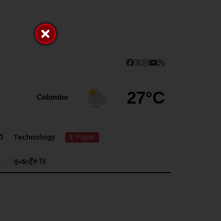
27°C
Colombo
ර
Technology
E-Paper
ලංකාදීප TV