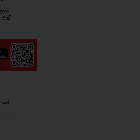
ඳහා
 එක්
රයේ