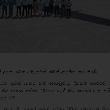
ැන් දූපත' වෙත යළි ගුවන් ගමන් ආරම්භ කර තිබේ.
UL119 ගුවන් යානය සෑම සෙනසුරාදා දිනකම පෙරවරු 1
, එය එදිනම පස්වරු 13.05ට 'ගැන්' සිට කොළඹ බලා ප
කර සිටී.
වෙත ශ්‍රී ලංකන් ගුවන් සේවය විසින් මෙහෙයුම් ක්‍රි