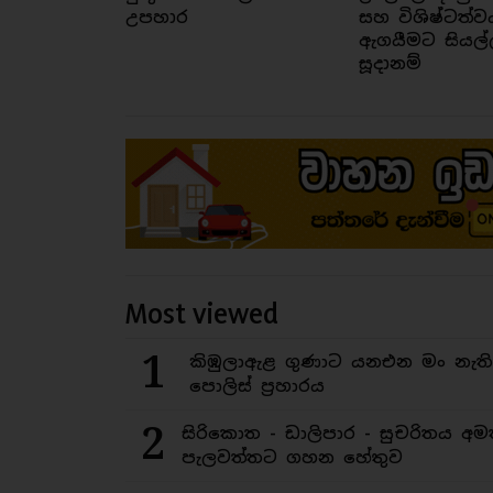
උපහාර
සහ විශිෂ්ටත්ව
ඇගයීමට සියල්
සූදානම්
Most viewed
1
කිඹුලාඇළ ගුණාට යනඑන මං නැත
පොලිස් ප්‍රහාරය
2
සිරිකොත - ඩාලිපාර - සුචරිතය 
පැලවත්තට ගහන හේතුව