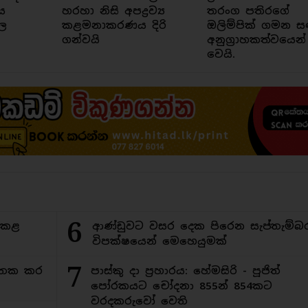
ය
හරහා නිසි අපද්‍රව්‍ය
තරංග පතිරගේ
ල
කළමනාකරණය දිරි
ඔලිම්පික් ගමන ස
ගන්වයි
අනුග්‍රාහකත්වයෙන්
වෙයි.
6
ිකළ
ආණ්ඩුවට වසර දෙක පිරෙන සැප්තැම්බ
විපක්ෂයෙන් මෙහෙයුමක්
7
අමතක කර
පාස්කු දා ප්‍රහාරය: හේමසිරි - පූජිත්
පෝරකයට චෝදනා 855න් 854කට
වරදකරුවෝ වෙති