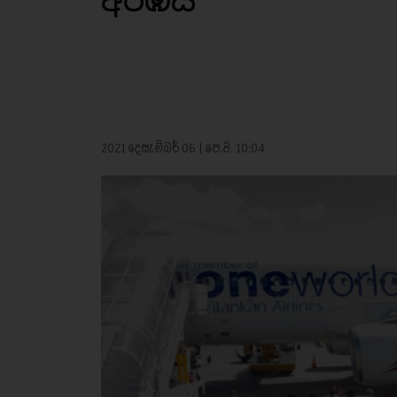
අරඹයි
2021 දෙසැම්බර් 06 | පෙ.ව. 10:04