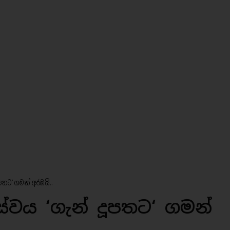
දූපතට‘ ගමන් අරඹයි..
 සේවය ‘ගැන් දූපතට‘ ගමන්