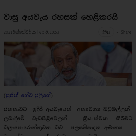
වාසු අයවැය රහසක් හෙළිකරයි
-
2021 ඔක්තෝබර් 25 | පෙ.ව. 10:53
Share
13
(
සුජිත් හේවාජුලිගේ
)
ජනතාවට ඉදිරි අයවැයෙන් අත්‍යවශ්‍ය බඩුමල්ලක්
ලබාදීමේ වැඩපිළිවෙලක් ක්‍රියාත්මක කිරීමට
බලාපොරොත්තුවන බව ජලසම්පාදන අමාත්‍ය