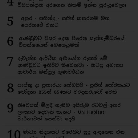
4
විසිපන්දාහ අරගෙන නිකම් ඉන්න පුරුදුවෙලා!
5
අනුර - පහින්ද - සජිත් කතරගම මහ
පෙරහරේ එකට
6
ආණ්ඩුවට වසර දෙක පිරෙන සැප්තැම්බරයේ
විපක්ෂයෙන් මෙහෙයුමක්
7
දැවැන්ත ආර්ථික අභියෝග රුසක් මේ
ආණ්ඩුවට ඉතිරිව තිබෙනවා - හිටපු අමාත්‍ය
ආචාර්ය බන්දුල ගුණවර්ධන
8
පාස්කු දා ප්‍රහාරය: හේමසිරි - පූජිත් පෝරකයට
චෝදනා 855න් 854කට වරදකරුවෝ වෙති
9
නිවෙසක් මිලදී ගැනීම අසීරුම රටවල් අතර
ලංකාව දෙවැනි තැනට - UN Habitat
වාර්තාවක් පෙන්වා දෙයි
10
මාධ්‍ය නිදහසට එරෙහිව සුදු ඇඳගෙන එන