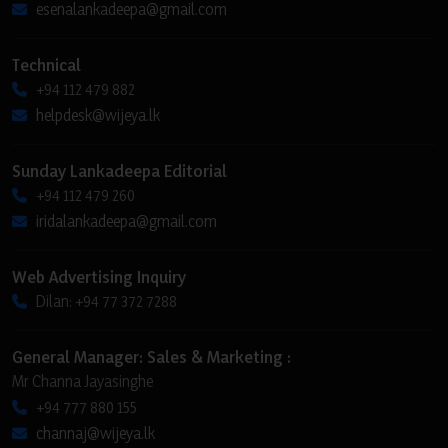
esenalankadeepa@gmail.com
Technical
+94 112 479 882
helpdesk@wijeya.lk
Sunday Lankadeepa Editorial
+94 112 479 260
iridalankadeepa@gmail.com
Web Advertising Inquiry
Dilan: +94 77 372 7288
General Manager: Sales & Marketing :
Mr Channa Jayasinghe
+94 777 880 155
channaj@wijeya.lk