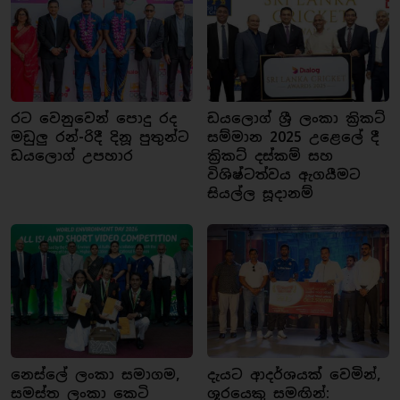
රට වෙනුවෙන් පොදු රද
ඩයලොග් ශ්‍රී ලංකා ක්‍රිකට්
මඩුලු රන්-රිදී දිනූ පුතුන්ට
සම්මාන 2025 උළෙලේ දී
ඩයලොග් උපහාර
ක්‍රිකට් දස්කම් සහ
විශිෂ්ටත්වය ඇගයීමට
සියල්ල සූදානම්
නෙස්ලේ ලංකා සමාගම,
දැයට ආදර්ශයක් වෙමින්,
සමස්ත ලංකා කෙටි
ශූරයෙකු සමඟින්: