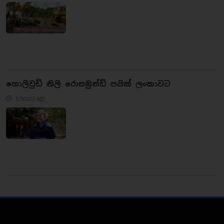
හොලිවුඩ් නිලි රොසමුන්ඩ් පයික් ලංකාවට
5 hours ago