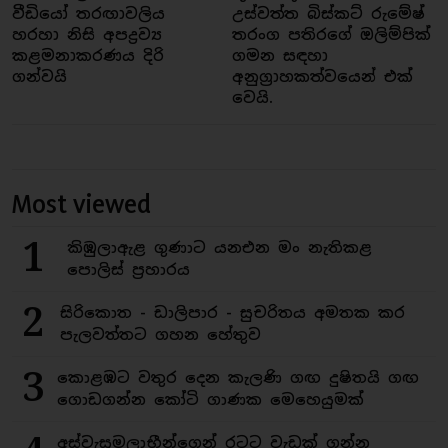
වීඩියෝ තරඟාවලිය
උස්වත්ත බිස්කට් රුමේෂ්
හරහා නිසි අපද්‍රව්‍ය
තරංග පතිරගේ ඔලිම්පික්
කළමනාකරණය දිරි
ගමන සඳහා
ගන්වයි
අනුග්‍රාහකත්වයෙන් එක්
වෙයි.
Most viewed
1
කිඹුලාඇළ ගුණාට යනඑන මං නැතිකළ
පොලිස් ප්‍රහාරය
2
සිරිකොත - ඩාලිපාර - සුචරිතය අමතක කර
පැලවත්තට ගහන හේතුව
3
කොළඹට වතුර දෙන කැලණි ගඟ දුෂිතයි ගඟ
ගොඩගන්න කෝටි ගාණක මෙහෙයුමක්
අස්වැසුමලාභීන්ගෙන් රටට වැඩක් ගන්න