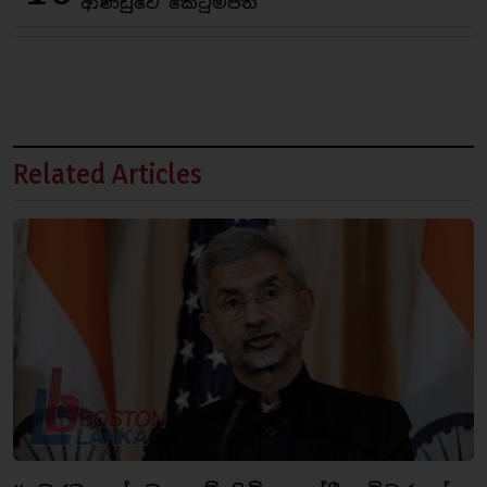
ආණ්ඩුවේ කෙටුම්පත
Related Articles