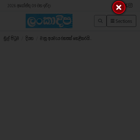
2026 අගෝස්තු 09 වන ඉරිදා
Sections
මුල් පිටුව
/
දියත
/
වාසු අයවැය රහසක් හෙළිකරයි..