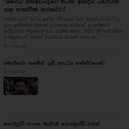
‘‘මෙරට අත්අඩංගුවේ සිටින ඉන්දීය ධිවරයන්
ගන සාකච්ඡා කරනවා‘්
අත්අඩංගුවේ සිටින ඉන්දීය ධීවරයන් සහ ඔවුන්ගේ බෝට්ටු
ඉතා ඉක්මනින් නිදහස් කරගෙන නැවතත් ආරක්ෂිතව
ඉන්දියාවට පිටුවහල් කර ගැනීම සඳහා විවිධ ද්වී පාර්ශ්වික
යාන්ත්‍රණයන් ඔස්සේ අඛන්ඩව මධ්‍යම රජය ශ..
4 hours ago
මොජ්තබා කමේනි දැඩි අසාධ්‍ය තත්ත්වයෙන්?
4 hours ago
හොලිවුඩ් රංගන ශිල්පිනී රොසමුන්ඩ් පයික්