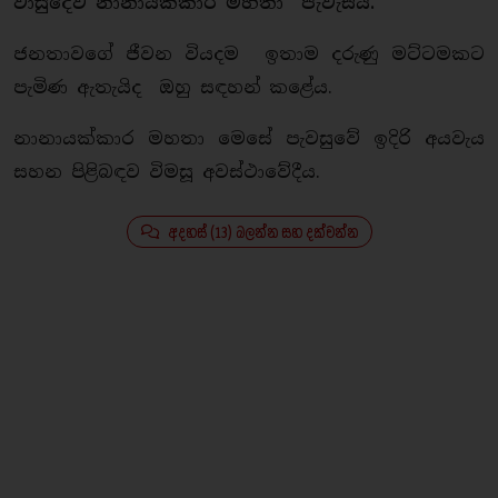
වාසුදේව නානායක්කාර මහතා පැවැසීය.
ජනතාවගේ ජීවන වියදම ඉතාම දරුණු මට්ටමකට
පැමිණ ඇතැයිද ඔහු සඳහන් කළේය.
නානායක්කාර මහතා මෙසේ පැවසුවේ ඉදිරි අයවැය
සහන පිළිබඳව විමසූ අවස්ථාවේදීය.
අදහස් (13) බලන්න සහ දක්වන්න