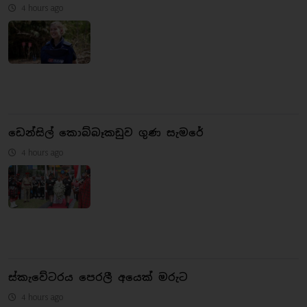
4 hours ago
ඩෙන්සිල් කොබ්බෑකඩුව ගුණ සැමරේ
4 hours ago
ස්කැවේටරය පෙරලී අයෙක් මරුට
4 hours ago