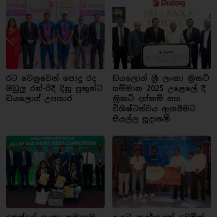
රට වෙනුවෙන් පොදු රද
ඩයලොග් ශ්‍රී ලංකා ක්‍රිකට්
මඩුලු රන්-රිදී දිනූ පුතුන්ට
සම්මාන 2025 උළෙලේ දී
ඩයලොග් උපහාර
ක්‍රිකට් දස්කම් සහ
විශිෂ්ටත්වය ඇගයීමට
සියල්ල සූදානම්