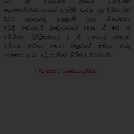
127 ආ වගන්තිය යටතේ මැතිවරණ
කොමසාරිස්වරයාගෙන් ඉල්ලීම් කරන ලද පිරිස්වලින්
6275 දෙදෙනකු සුදුසුකම් ලබා තියෙනවා.
එහිදී මන්නාරම් දිස්ත්‍රීක්කයේ 5804 ක් 463 ක්
වව්නියාව දිස්ත්‍රික්කයේ 5 ක් වශයෙන් අවතැන්
වැසියන් වාර්තා වනවා ඔවුන්ගේ ඡන්දය ඡන්ද
මධ්‍යස්ථාන 12 කදී පාවිච්චි කිරීමට නියමිතයි.‘
අදහස් (2) බලන්න සහ දක්වන්න