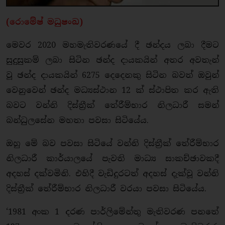
(රොමේෂ් මධුෂංඛ)
මෙවර 2020 මහමැතිවරණයේ දී ඡන්දය ලබා දීමට
සුදුසුකම් ලබා සිටින ඡන්ද දායකයින් අතර අවතැන්
වූ ඡන්ද දායකයින් 6275 දෙදෙනකු සිටින බවත් ඔවුන්
වෙනුවෙන් ඡන්ද මධ්‍යස්ථාන 12 ක් ස්ථාපිත කර ඇති
බවට වන්නි දිස්ත්‍රීක් තේරීම්භාර නිලධාරී සමන්
බන්ධුලසේන මහතා පවසා සිටියේය.
ඔහු මේ බව පවසා සිටියේ වන්නි දිස්ත්‍රීක් තේරීම්භාර
නිලධාරී කාර්යාලයේ පැවති මාධ්‍ය සාකච්ඡාවකදී
අදහස් දක්වමිනි. එහිදී වැඩිදුරටත් අදහස් දැක්වූ වන්නි
දිස්ත්‍රීක් තේරීම්භාර නිලධාරී වරයා පවසා සිටියේය.
‘1981 අංක 1 දරණ පාර්ලිමේන්තු මැතිවරණ පනතේ