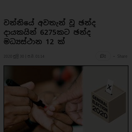
වන්නියේ අවතැන් වූ ඡන්ද
දායකයින් 6275කට ඡන්ද
මධ්‍යස්ථාන 12 ක්
-
2020 ජූලි 30 | ප.ව. 01:14
Share
2