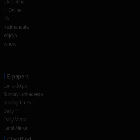
Life Online
Hi Online
LW
Kelimandala
Wijeya
wnow
E-papers
Lankadeepa
Sunday Lankadeepa
Sunday Times
Daily FT
Daily Mirror
Tamil Mirror
Classified