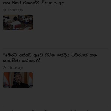
පහ වසර ශිෂ්‍යත්ව විභාගය අද
2 hours ago
‘‘මෙරට අත්අඩංගුවේ සිටින ඉන්දීය ධිවරයන් ගන
සාකච්ඡා කරනවා‘්
9 hours ago