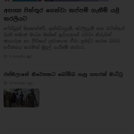
අසභ්‍ය පින්තූර ගෙන්වා කප්පම් ගැනීම් යළි
කරලියට
ෆේස්බුක් මැසෙන්ජර්, ඉන්ස්ටග්‍රෑම්, ටෙලිග්‍රෑම් සහ වට්ස්ඇප්
වැනි සමාජ මාධ්‍ය ඔස්සේ පුද්ගලයන් රවටා නිරුවත්
ඡායාරූප හා වීඩියෝ ලබාගෙන ඒවා ප්‍රසිද්ධ කරන බවට
තර්ජනය කරමින් මුදල් ගැරීමේ ජාවාර..
6 minutes ago
රත්මලානේ නිවෙසකට බෝම්බ ගැසූ හතරක් මාට්ටු
15 minutes ago