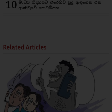
10
මාධ්‍ය නිදහසට එරෙහිව සුදු ඇඳගෙන එන
ආණ්ඩුවේ කෙටුම්පත
Related Articles