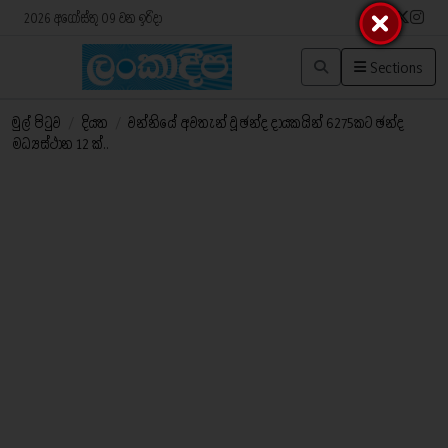
2026 අගෝස්තු 09 වන ඉරිදා
Sections
මුල් පිටුව
/
දියත
/
වන්නියේ අවතැන් වූ ඡන්ද දායකයින් 6275කට ඡන්ද
මධ්‍යස්ථාන 12 ක්..