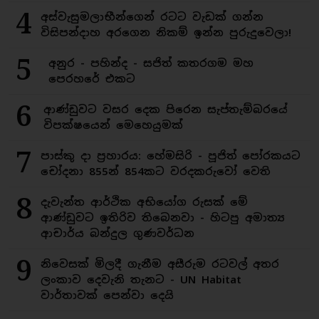
4
අස්වැසුමලාභීන්ගෙන් රටට වැඩක් ගන්න
විසිපන්දාහ අරගෙන නිකම් ඉන්න පුරුදුවෙලා!
5
අනුර - පහින්ද - සජිත් කතරගම මහ
පෙරහරේ එකට
6
ආණ්ඩුවට වසර දෙක පිරෙන සැප්තැම්බරයේ
විපක්ෂයෙන් මෙහෙයුමක්
7
පාස්කු දා ප්‍රහාරය: හේමසිරි - පූජිත් පෝරකයට
චෝදනා 855න් 854කට වරදකරුවෝ වෙති
8
දැවැන්ත ආර්ථික අභියෝග රුසක් මේ
ආණ්ඩුවට ඉතිරිව තිබෙනවා - හිටපු අමාත්‍ය
ආචාර්ය බන්දුල ගුණවර්ධන
9
නිවෙසක් මිලදී ගැනීම අසීරුම රටවල් අතර
ලංකාව දෙවැනි තැනට - UN Habitat
වාර්තාවක් පෙන්වා දෙයි