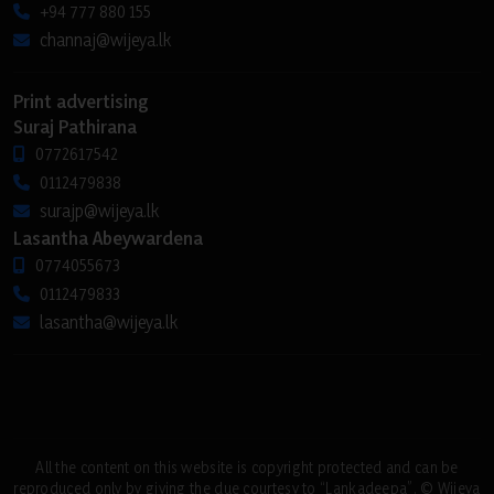
+94 777 880 155
channaj@wijeya.lk
Print advertising
Suraj Pathirana
0772617542
0112479838
surajp@wijeya.lk
Lasantha Abeywardena
0774055673
0112479833
lasantha@wijeya.lk
All the content on this website is copyright protected and can be
reproduced only by giving the due courtesy to “Lankadeepa”. © Wijeya