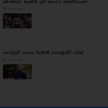
මොජ්තබා කමේනි දැඩි අසාධ්‍ය තත්ත්වයෙන්?
10 hours ago
හොලිවුඩ් රංගන ශිල්පිනී රොසමුන්ඩ් පයික්
10 hours ago