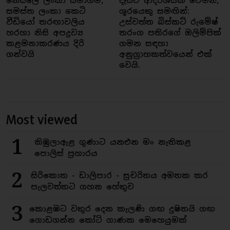
නෙස්ලේ ලංකා සමාගම,
දැයට ආදර්ශයක් වෙමින්,
සමස්ත ලංකා කෙටි
ශූරයෙකු සමඟින්:
වීඩියෝ තරඟාවලිය
උස්වත්ත බිස්කට් රුමේෂ්
හරහා නිසි අපද්‍රව්‍ය
තරංග පතිරගේ ඔලිම්පික්
කළමනාකරණය දිරි
ගමන සඳහා
ගන්වයි
අනුග්‍රාහකත්වයෙන් එක්
වෙයි.
Most viewed
1
කිඹුලාඇළ ගුණාට යනඑන මං නැතිකළ
පොලිස් ප්‍රහාරය
2
සිරිකොත - ඩාලිපාර - සුචරිතය අමතක කර
පැලවත්තට ගහන හේතුව
3
කොළඹට වතුර දෙන කැලණි ගඟ දුෂිතයි ගඟ
ගොඩගන්න කෝටි ගාණක මෙහෙයුමක්