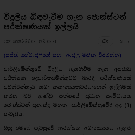
විදුලිය බිඳවැටීම ගැන ජොන්ස්ටන්
පරීක්ෂණයක් ඉල්ලයි
-
2021 දෙසැම්බර් 03 | ප.ව. 05:31
Share
7
(සුජිත් හේවාජුලිගේ සහ අංජුල මහික වීරරත්න)
පාර්ලිමේන්තුවේ විදුලිය ඇනහිටීම ගැන අපරාධ
පරීක්ෂණ දෙපාර්තමේන්තුවට බාරදී පරීක්ෂණයක්
පවත්වන්නැයි තමා කතානායකවරයාගෙන් ඉල්ලීමක්
කරන බව ආණ්ඩු පක්ෂයේ ප්‍රධාන සංවිධායක
ජොන්ස්ටන් ප්‍රනාන්දු මහතා පාර්ලිමේන්තුවේදී අද (3)
පැවැසීය.
ඔහු මෙසේ පැවසුවේ ආරක්ෂක අමාත්‍යාංශය ඇතුළු