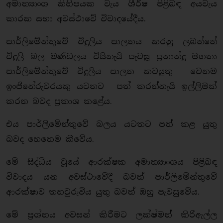
අමාත්‍යාංශ කිහිපයක වැය ශීර්ෂ පිළිබඳ අයවැය
කාරක සභා අවස්ථාවේ විවාදයේදීය.
පාර්ලිමේන්තුවේ විදුලිය පාලනය කරනු ලබන්නේ
විදුලි බල මණ්ඩලය විසිනැයි පැවසූ ප්‍රනාන්දු මහතා
පාර්ලිමේන්තුවේ විදුලිය පාලන කටයුතු වෙනම
ඉංජිනේරුවරයකු යටතට පත් කරන්නැයි ඉල්ලිමක්
කරන බවද ප්‍රකාශ කළේය.
එය පාර්ලිමේන්තුවේ බලය යටතට පත් කළ යුතු
බවද හෙතෙම කීවේය.
මේ සිද්ධිය වූයේ ආරක්ෂක අමාත්‍යාංශය පිළිබඳ
විවාදය යන අවස්ථාවේදී බවත් පාර්ලිමේන්තුවේ
ආරක්ෂාව තහවුරුවිය යුතු බවත් ඔහු පැවසුවේය.
මේ ප්‍රශ්නය අවසන් කිරීමට ලක්ෂ්මන් කිරිඇල්ල