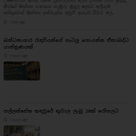
තීරයේ මත්ස්‍ය ගහනය ගැඹුරු මුහුද දෙසට ඇදීයෑම
හේතුවෙන් මත්ස්‍ය අස්වැන්න අඩුවී ඇතැයි ධීවර ජල..
1 hour ago
බන්ධනාගාර රැඳවියන්ගේ ගැටලු හොයන්න ඒකාබද්ධ
යාන්ත්‍රණයක්
5 hours ago
පල්ලන්සේන කඳවුරේ තුවාල ලැබූ 28ක් රෝහලට
5 hours ago