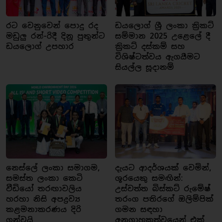
රට වෙනුවෙන් පොදු රද
ඩයලොග් ශ්‍රී ලංකා ක්‍රිකට්
මඩුලු රන්-රිදී දිනූ පුතුන්ට
සම්මාන 2025 උළෙලේ දී
ඩයලොග් උපහාර
ක්‍රිකට් දස්කම් සහ
විශිෂ්ටත්වය ඇගයීමට
සියල්ල සූදානම්
නෙස්ලේ ලංකා සමාගම,
දැයට ආදර්ශයක් වෙමින්,
සමස්ත ලංකා කෙටි
ශූරයෙකු සමඟින්:
වීඩියෝ තරඟාවලිය
උස්වත්ත බිස්කට් රුමේෂ්
හරහා නිසි අපද්‍රව්‍ය
තරංග පතිරගේ ඔලිම්පික්
කළමනාකරණය දිරි
ගමන සඳහා
ගන්වයි
අනුග්‍රාහකත්වයෙන් එක්