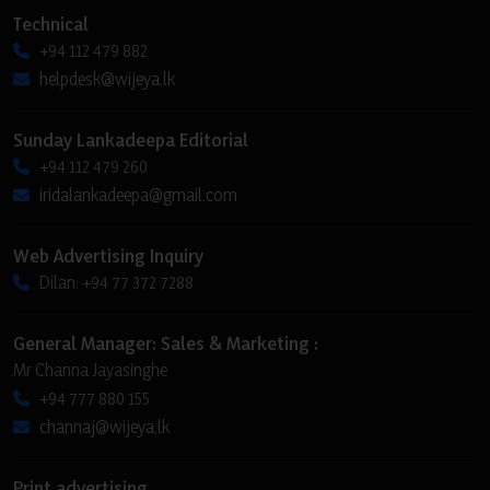
Technical
+94 112 479 882
helpdesk@wijeya.lk
Sunday Lankadeepa Editorial
+94 112 479 260
iridalankadeepa@gmail.com
Web Advertising Inquiry
Dilan: +94 77 372 7288
General Manager: Sales & Marketing :
Mr Channa Jayasinghe
+94 777 880 155
channaj@wijeya.lk
Print advertising