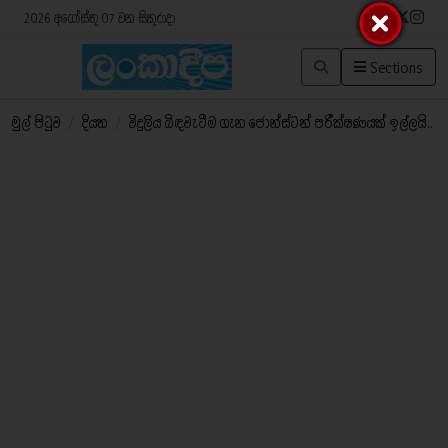
2026 අගෝස්තු 07 වන සිකුරාදා
Sections
මුල් පිටුව
/
දියත
/
විදුලිය බිඳවැටීම ගැන ජොන්ස්ටන් පරීක්ෂණයක් ඉල්ලයි..