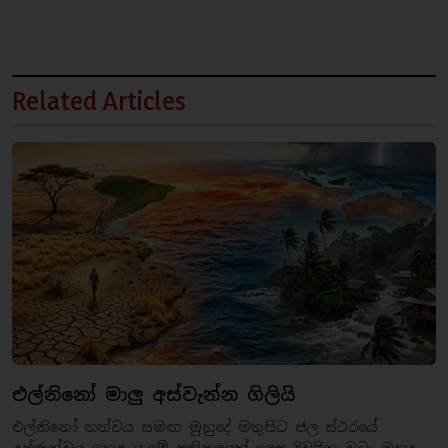
Related Articles
එල්නිනෝ මාලු අස්වැන්න ගිලියි
එල්නිනෝ තත්වය සමඟ මුහුදේ මතුපිට ජල ස්ථරයේ
උෂ්ණත්වය ඉහළ යෑමේ ප්‍රතිපලයක් ලෙස දිවයින වටා මුහුදු