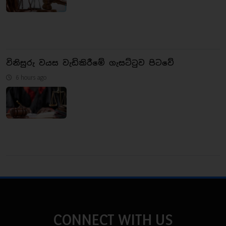
විනිසුරු වයස වැඩිකිරීමේ ගැසට්ටුව පිටවේ
6 hours ago
CONNECT WITH US