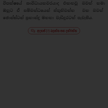
විපක්ෂයේ සංවිධායකවරයාද එකඟවූ බවත් තමා
ඔහුට ඒ සම්බන්ධයෙන් ස්තූතිවන්ත වන බවත්
ජොන්ස්ටන් ප්‍රනාන්දු මහතා වැඩිදුරටත් පැවැසීය.
අදහස් (7) බලන්න සහ දක්වන්න