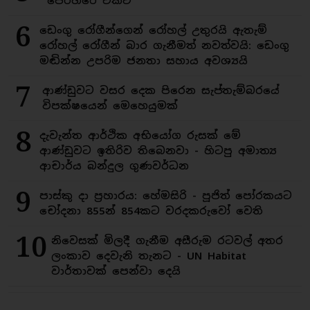
පෙරහරේ එකට
6
ඩෙංගු රෝගීන්ගෙන් රෝහල් උතුරයි ඇතැම්
රෝහල් රෝගීන් බාර ගැනීමත් නවත්වයි: ඩෙංගු
මඬින්න උපරිම ජනතා සහාය අවශ්‍යයි
7
ආණ්ඩුවට වසර දෙක පිරෙන සැප්තැම්බරයේ
විපක්ෂයෙන් මෙහෙයුමක්
8
දැවැන්ත ආර්ථික අභියෝග රුසක් මේ
ආණ්ඩුවට ඉතිරිව තිබෙනවා - හිටපු අමාත්‍ය
ආචාර්ය බන්දුල ගුණවර්ධන
9
පාස්කු දා ප්‍රහාරය: හේමසිරි - පූජිත් පෝරකයට
චෝදනා 855න් 854කට වරදකරුවෝ වෙති
10
නිවෙසක් මිලදී ගැනීම අසීරුම රටවල් අතර
ලංකාව දෙවැනි තැනට - UN Habitat
වාර්තාවක් පෙන්වා දෙයි