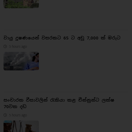
වායු දූෂණයෙන් වසරකට 65 ට අඩු 7,000 ක් මරුට
5 hours ago
සංචාරක වීසාවලින් රැකියා කළ චීන්නුන්ට ලක්ෂ
70වක දඩ
5 hours ago