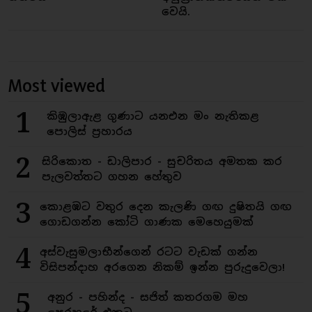
වෙයි.
Most viewed
1
කිඹුලාඇළ ගුණාට යනඑන මං නැතිකළ
පොලිස් ප්‍රහාරය
2
සිරිකොත - ඩාලිපාර - සුචරිතය අමතක කර
පැලවත්තට ගහන හේතුව
3
කොළඹට වතුර දෙන කැලණි ගඟ දුෂිතයි ගඟ
ගොඩගන්න කෝටි ගාණක මෙහෙයුමක්
4
අස්වැසුමලාභීන්ගෙන් රටට වැඩක් ගන්න
විසිපන්දාහ අරගෙන නිකම් ඉන්න පුරුදුවෙලා!
5
අනුර - පහින්ද - සජිත් කතරගම මහ