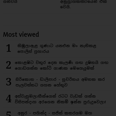
ගන්වයි
අනුග්‍රාහකත්වයෙන් එක්
වෙයි.
Most viewed
1
කිඹුලාඇළ ගුණාට යනඑන මං නැතිකළ
පොලිස් ප්‍රහාරය
2
කොළඹට වතුර දෙන කැලණි ගඟ දුෂිතයි ගඟ
ගොඩගන්න කෝටි ගාණක මෙහෙයුමක්
3
සිරිකොත - ඩාලිපාර - සුචරිතය අමතක කර
පැලවත්තට ගහන හේතුව
4
අස්වැසුමලාභීන්ගෙන් රටට වැඩක් ගන්න
විසිපන්දාහ අරගෙන නිකම් ඉන්න පුරුදුවෙලා!
5
අනුර - පහින්ද - සජිත් කතරගම මහ