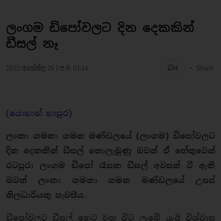
ලංගම ඩිපෝවලට දින දෙකකින්
ඩීසල් නෑ
-
2022 අගෝස්තු 25 | ප.ව. 01:14
Share
4
(යොහාන් භාසුර)
ලංකා ගමනා ගමන මණ්ඩලයේ (ලංගම) ඩිපෝවලට
දින දෙකකින් ඩීසල් නොලැබුණු බවත් ඒ හේතුවෙන්
රටපුරා ලංගම ඩිපෝ රැසක ඩීසල් අවසන් වී ඇති
බවත් ලංකා ගමනා ගමන මණ්ඩලයේ උසස්
නිලධාරියකු පැවසීය.
ඩිපෝවලට ඩීසල් හෙට වන විට ලැබේ යැයි විශ්වාස