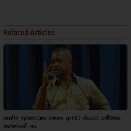
Related Articles
සත්ව සුබසාධන පනත ආවට ගියාට සම්මත
කරන්නේ නෑ