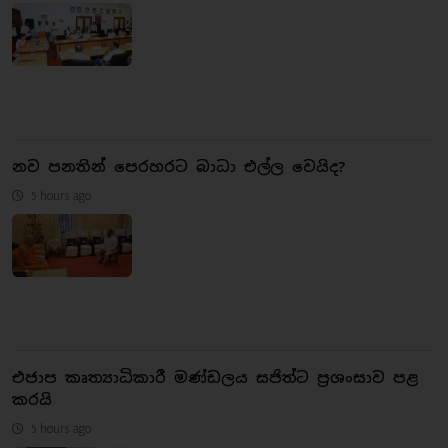
නව පනතින් පෙරහරට බාධා එල්ල වෙයිද?
5 hours ago
එජාප කෘත්‍යාධිකාරී මණ්ඩලය සජිත්ට ප්‍රශංසාව පළ
කරයි
5 hours ago