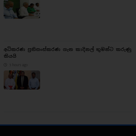
අධිකරණ ප්‍රතිසංස්කරණ ගැන කාදිනල් තුමන්ට කරුණු
කියයි
5 hours ago