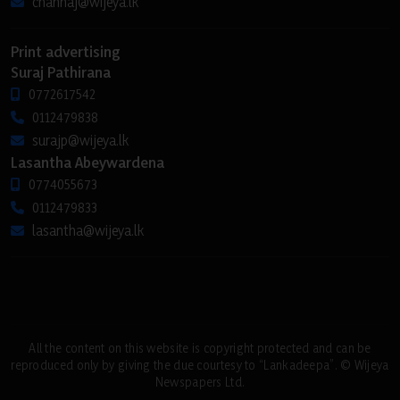
channaj@wijeya.lk
Print advertising
Suraj Pathirana
0772617542
0112479838
surajp@wijeya.lk
Lasantha Abeywardena
0774055673
0112479833
lasantha@wijeya.lk
All the content on this website is copyright protected and can be
reproduced only by giving the due courtesy to “Lankadeepa”. © Wijeya
Newspapers Ltd.