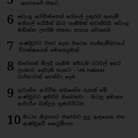
පෙරහරේ එකට
6
ඩෙංගු රෝගීන්ගෙන් රෝහල් උතුරයි ඇතැම්
රෝහල් රෝගීන් බාර ගැනීමත් නවත්වයි: ඩෙංගු
මඬින්න උපරිම ජනතා සහාය අවශ්‍යයි
7
ආණ්ඩුවට වසර දෙක පිරෙන සැප්තැම්බරයේ
විපක්ෂයෙන් මෙහෙයුමක්
8
නිවෙසක් මිලදී ගැනීම අසීරුම රටවල් අතර
ලංකාව දෙවැනි තැනට - UN Habitat
වාර්තාවක් පෙන්වා දෙයි
9
දැවැන්ත ආර්ථික අභියෝග රුසක් මේ
ආණ්ඩුවට ඉතිරිව තිබෙනවා - හිටපු අමාත්‍ය
ආචාර්ය බන්දුල ගුණවර්ධන
10
මාධ්‍ය නිදහසට එරෙහිව සුදු ඇඳගෙන එන
ආණ්ඩුවේ කෙටුම්පත