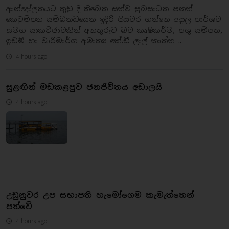
ආන්දෝලනයට තුඩු දී තිබෙන සත්ව සුබසාධන පනත්
කෙටුම්පත සම්බන්ධයෙන් ඉදිරි පියවර ගන්නේ අදාල පාර්ශ්ව
සමග සාකච්ඡාවකින් අනතුරුව බව කෘෂිකර්ම, පශු සම්පත්,
ඉඩම් හා වාරිමාර්ග අමාත්‍ය කේ.ඩී ලාල් කාන්ත ..
4 hours ago
සුළඟින් මඩකළපුව ජනජීවිතය අඩාලයි
4 hours ago
උඩුනුවර උප සභාපති හැමෝගෙම කැමැත්තෙන්
පත්වේ
4 hours ago