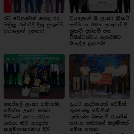
රට වෙනුවෙන් පොදු රද
ඩයලොග් ශ්‍රී ලංකා ක්‍රිකට්
මඩුලු රන්-රිදී දිනූ පුතුන්ට
සම්මාන 2025 උළෙලේ දී
ඩයලොග් උපහාර
ක්‍රිකට් දස්කම් සහ
විශිෂ්ටත්වය ඇගයීමට
සියල්ල සූදානම්
නෙස්ලේ ලංකා සමාගම,
දැයට ආදර්ශයක් වෙමින්,
සමස්ත ලංකා කෙටි
ශූරයෙකු සමඟින්:
වීඩියෝ තරඟාවලිය
උස්වත්ත බිස්කට් රුමේෂ්
හරහා නිසි අපද්‍රව්‍ය
තරංග පතිරගේ ඔලිම්පික්
කළමනාකරණය දිරි
ගමන සඳහා