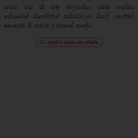
කරන බව කී එම නිලධාරියා මෙම තත්වය
හේතුවෙන් ඩිපෝවලින් බස්රථවලට ඩීසල් ලබාදීමට
නොහැකි වී ඇතැයි ද සඳහන් කළේය.
අදහස් (4) බලන්න සහ දක්වන්න