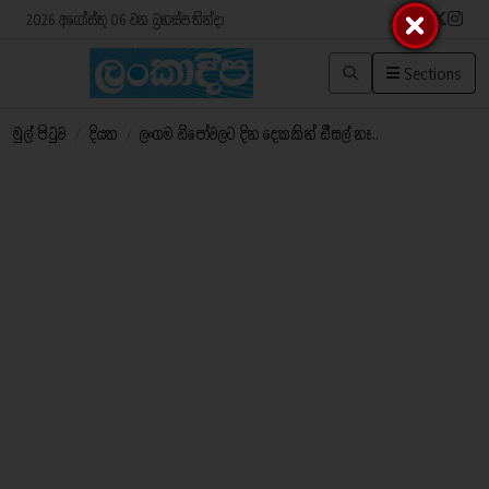
2026 අගෝස්තු 06 වන බ්‍රහස්පතින්දා
Sections
මුල් පිටුව
/
දියත
/
ලංගම ඩිපෝවලට දින දෙකකින් ඩීසල් නෑ..