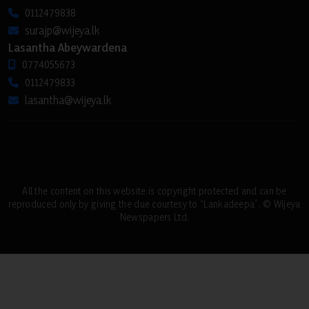
0112479838
surajp@wijeya.lk
Lasantha Abeywardena
0774055673
0112479833
lasantha@wijeya.lk
All the content on this website is copyright protected and can be
reproduced only by giving the due courtesy to “Lankadeepa”. © Wijeya
Newspapers Ltd.