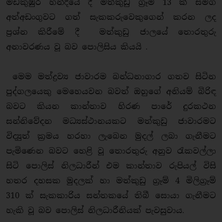
මඩකුඹුර හන්දියේ දී මත්කුඩු ග්‍රෑම් 13 ක් සමග
අත්අඩංගුවට ගත් සැකකරුවෙකුගෙන් කරන ලද
ප්‍රශ්න කිරීමේ දී මත්කුඩු ජාලයේ තොරතුරු
අනාවරණය වූ බව පොලිසිය කියයි .
මෙම මත්ද්‍රව්‍ය ජාවාරම බන්ධනාගාර ගතව සිටින
පුද්ගලයෙකු මෙහෙයවන බවත් ඔහුගේ අනියම් බිරිඳ
බවට කියන කාන්තාව හිරණ පාරේ දුරකථන
සන්නිවේදන මධ්‍යස්ථානයකට මත්කුඩු ජාවාරමට
විද්‍යුත් ක්‍රමය හරහා ලැබෙන මුදල් ලබා ගැනීමට
පැමිණෙන බවට හෙළි වූ තොරතුරු අනුව රැකවල්ලා
සිටි පොලිස් නිලධාරීන් එම කාන්තාව රුපියල් විසි
හතර දහසක මුදලක් හා මත්කුඩු ග්‍රෑම් 4 මිලිග්‍රෑම්
310 ක් සැකකාරිය සන්තකයේ තිබී සොයා ගැනීමට
හැකි වූ බව පොලිස් නිලධාරීනියක් පැවසුවාය.