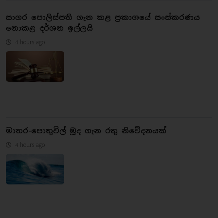
සාගර පොලිස්පති ගැන කළ ප්‍රකාශයේ සංස්කරණය
නොකළ දර්ශන ඉල්ලයි
4 hours ago
මාතර-පොතුවිල් මූද ගැන රතු නිවේදනයක්
4 hours ago