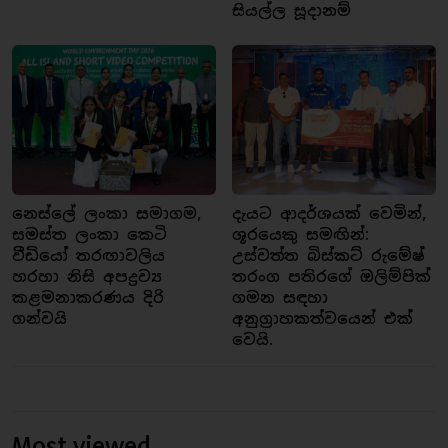
සියල්ල සූදානම්
නෙස්ලේ ලංකා සමාගම,
දැයට ආදර්ශයක් වෙමින්,
සමස්ත ලංකා කෙටි
ශූරයෙකු සමඟින්:
වීඩියෝ තරඟාවලිය
උස්වත්ත බිස්කට් රුමේෂ්
හරහා නිසි අපද්‍රව්‍ය
තරංග පතිරගේ ඔලිම්පික්
කළමනාකරණය දිරි
ගමන සඳහා
ගන්වයි
අනුග්‍රාහකත්වයෙන් එක්
වෙයි.
Most viewed