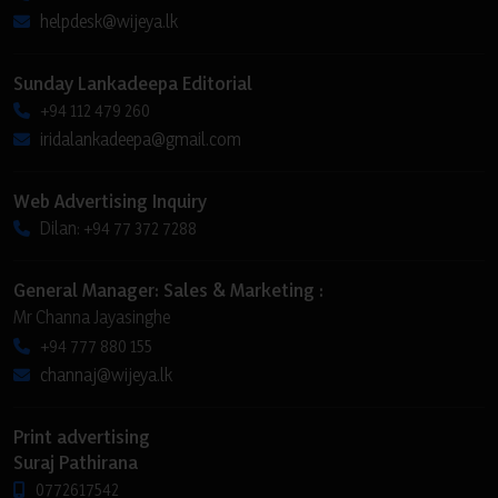
helpdesk@wijeya.lk
Sunday Lankadeepa Editorial
+94 112 479 260
iridalankadeepa@gmail.com
Web Advertising Inquiry
Dilan: +94 77 372 7288
General Manager: Sales & Marketing :
Mr Channa Jayasinghe
+94 777 880 155
channaj@wijeya.lk
Print advertising
Suraj Pathirana
0772617542