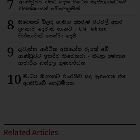
7
ආණ්ඩුවට වසර දෙක පිරෙන සැප්තැම්බරයේ
විපක්ෂයෙන් මෙහෙයුමක්
8
නිවෙසක් මිලදී ගැනීම අසීරුම රටවල් අතර
ලංකාව දෙවැනි තැනට - UN Habitat
වාර්තාවක් පෙන්වා දෙයි
9
දැවැන්ත ආර්ථික අභියෝග රුසක් මේ
ආණ්ඩුවට ඉතිරිව තිබෙනවා - හිටපු අමාත්‍ය
ආචාර්ය බන්දුල ගුණවර්ධන
10
මාධ්‍ය නිදහසට එරෙහිව සුදු ඇඳගෙන එන
ආණ්ඩුවේ කෙටුම්පත
Related Articles