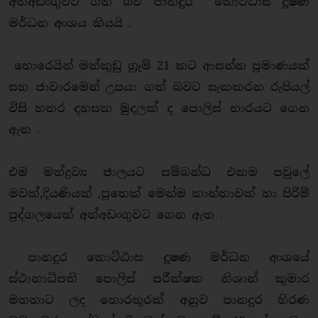
අත්අඩංගුවට ගත් බව පානදුර කොට්ඨාස දූෂණ
මර්ධන අංශය කියයි .
හොරෙයින් මත්කුඩු ග්‍රෑම් 21 කට ආසන්න ප්‍රමාණයක්
සහ ජාවාරමෙන් උපයා ගත් බවට සැකකරන රුපියල්
විසි හතර දහසක මුදලක් ද පොලිස් භාරයට ගෙන
ඇත .
එම මත්ද්‍රව්‍ය ජාලයට සම්බන්ධ එකම පවුලේ
මවක්,දියණියක් ,පුතෙක් මෙන්ම කාන්තාවක් හා පිරිමි
පුද්ගලයෙක් අත්අඩංගුවට ගෙන ඇත .
පානදුර කොට්ඨාස දූෂණ මර්ධන අංශයේ
ස්ථානාධිපති පොලිස් පරීක්ෂක නිශාන් කුමාර
මහතාට ලද තොරතුරක් අනුව පානදුර හිරණ