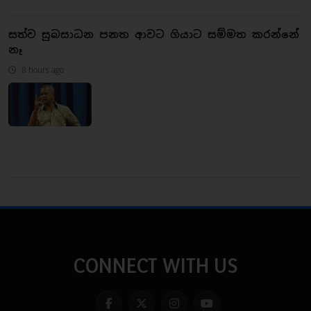
සත්ව සුබසාධන පනත ආවට ගියාට සම්මත කරන්නේ
නෑ
8 hours ago
CONNECT WITH US