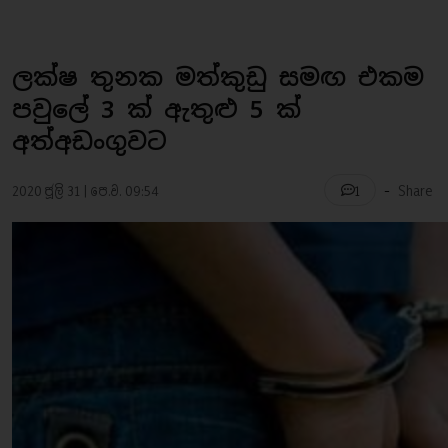
ලක්ෂ තුනක මත්කුඩු සමඟ එකම
පවුලේ 3 ක් ඇතුළු 5 ක්
අත්අඩංගුවට
-
2020 ජූලි 31 | පෙ.ව. 09:54
Share
1