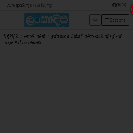
2026 අගෝස්තු 07 වන සිකුරාදා
Sections
මුල් පිටුව
/
එසැණ පුවත්
/
ලක්ෂ තුනක මත්කුඩු සමඟ එකම පවුලේ 3 ක්
ඇතුළු 5 ක් අත්අඩංගුවට..