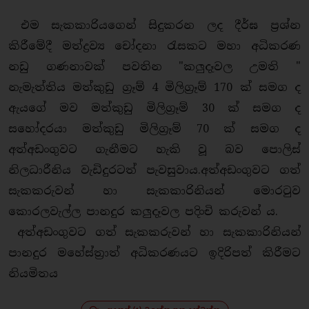
එම සැකකාරියගෙන් සිදුකරන ලද දීර්ඝ ප්‍රශ්න
කිරීමේදී මත්ද්‍රව්‍ය චෝදනා රැසකට මහා අධිකරණ
නඩු ගණනාවක් පවතින "කලුදෑවල උමති "
නැමැත්තිය මත්කුඩු ග්‍රෑම් 4 මිලිග්‍රෑම් 170 ක් සමග ද
ඇයගේ මව මත්කුඩු මිලිග්‍රෑම් 30 ක් සමග ද
සහෝදරයා මත්කුඩු මිලිග්‍රෑම් 70 ක් සමග ද
අත්අඩංගුවට ගැනීමට හැකි වූ බව පොලිස්
නිලධාරීනිය වැඩිදුරටත් පැවසුවාය.අත්අඩංගුවට ගත්
සැකකරුවන් හා සැකකාරිනියන් මොරටුව
කොරලවැල්ල පානදුර කලුදෑවල පදිංචි කරුවන් ය.
අත්අඩංගුවට ගත් සැකකරුවන් හා සැකකාරිනියන්
පානදුර මහේස්ත්‍රාත් අධිකරණයට ඉදිරිපත් කිරීමට
නියමිතය