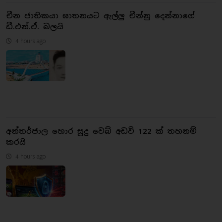
චීන ජාතිකයා ඝාතනයට ඇල්ලු චීන්නු දෙන්නාගේ
ඩී.එන්.ඒ. බලයි
4 hours ago
අන්තර්ජාල හොර සූදු වෙබ් අඩවි 122 ක් තහනම්
කරයි
4 hours ago