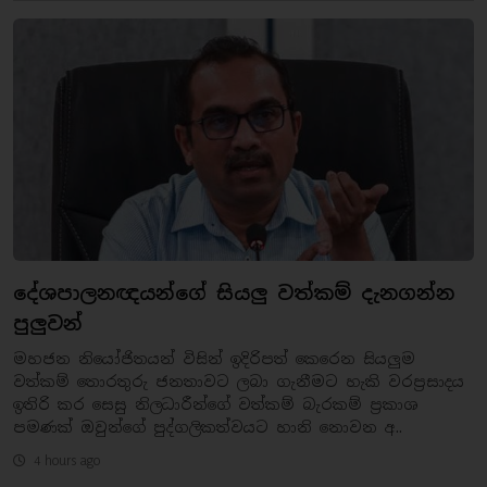
දේශපාලනඥයන්ගේ සියලු වත්කම් දැනගන්න
පුලුවන්
මහජන නියෝජිතයන් විසින් ඉදිරිපත් කෙරෙන සියලුම
වත්කම් තොරතුරු ජනතාවට ලබා ගැනීමට හැකි වරප්‍රසාදය
ඉතිරි කර සෙසු නිලධාරීන්ගේ වත්කම් බැරකම් ප්‍රකාශ
පමණක් ඔවුන්ගේ පුද්ගලිකත්වයට හානි නොවන අ..
4 hours ago