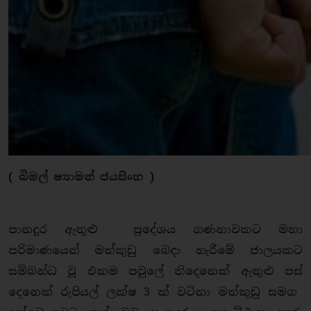
( බිමල් ෂ්‍යාමන් ජයසිංහ )
පානදුර ඇතුළු ප්‍රදේශය ගණනාවකට මහා
පරිමාණයෙන් මත්කුඩු බෙදා හැරීමේ ජාලයකට
සම්බන්ධ වූ එකම පවුලේ තිදෙනෙක් ඇතුළු පස්
දෙනෙක් රුපියල් ලක්ෂ 3 ක් වටිනා මත්කුඩු සමග