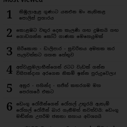
1
කිඹුලාඇළ ගුණාට යනඑන මං නැතිකළ
පොලිස් ප්‍රහාරය
2
කොළඹට වතුර දෙන කැලණි ගඟ දුෂිතයි ගඟ
ගොඩගන්න කෝටි ගාණක මෙහෙයුමක්
3
සිරිකොත - ඩාලිපාර - සුචරිතය අමතක කර
පැලවත්තට ගහන හේතුව
4
අස්වැසුමලාභීන්ගෙන් රටට වැඩක් ගන්න
විසිපන්දාහ අරගෙන නිකම් ඉන්න පුරුදුවෙලා!
5
අනුර - පහින්ද - සජිත් කතරගම මහ
පෙරහරේ එකට
6
ඩෙංගු රෝගීන්ගෙන් රෝහල් උතුරයි ඇතැම්
රෝහල් රෝගීන් බාර ගැනීමත් නවත්වයි: ඩෙංගු
මඬින්න උපරිම ජනතා සහාය අවශ්‍යයි