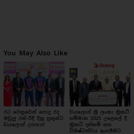
You May Also Like
රට වෙනුවෙන් පොදු රද
ඩයලොග් ශ්‍රී ලංකා ක්‍රිකට්
මඩුලු රන්-රිදී දිනූ පුතුන්ට
සම්මාන 2025 උළෙලේ දී
ඩයලොග් උපහාර
ක්‍රිකට් දස්කම් සහ
විශිෂ්ටත්වය ඇගයීමට