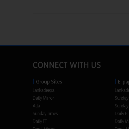
CONNECT WITH US
Group Sites
E-pa
Lankadeepa
Lankad
Daily Mirror
Sunday
Ada
Sunday
Sunday Times
Daily FT
Daily FT
Daily M
Tamil Mirror
Tamil M