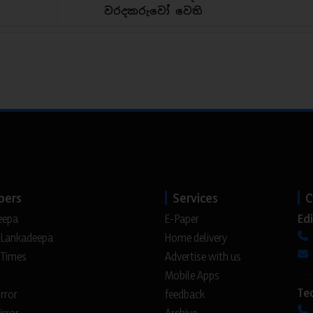
වරදකරුවෝ වෙති
pers
Services
C
Edi
eepa
E-Paper
 Lankadeepa
Home delivery
 Times
Advertise with us
Mobile Apps
Te
irror
feedback
irror
Archive