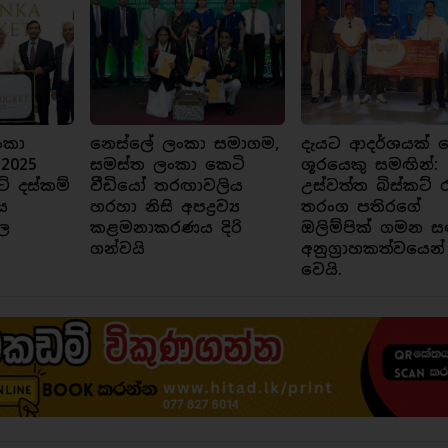
ංකා
නෙස්ලේ ලංකා සමාගම,
දැයට ආදර්ශයක් ව
 2025
සමස්ත ලංකා කෙටි
ශූරයෙකු සමඟින්:
ට් දස්කම්
වීඩියෝ තරඟාවලිය
උස්වත්ත බිස්කට් 
ය
හරහා නිසි අපද්‍රව්‍ය
තරංග පතිරගේ
ල
කළමනාකරණය දිරි
ඔලිම්පික් ගමන ස
ගන්වයි
අනුග්‍රාහකත්වයෙන්
වෙයි.