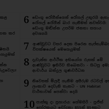
6
ිකළ
ඩෙංගු රෝගීන්ගෙන් රෝහල් උතුරයි ඇතැ
රෝහල් රෝගීන් බාර ගැනීමත් නවත්වයි:
ඩෙංගු මඬින්න උපරිම ජනතා සහාය
අමතක කර
අවශ්‍යයි
7
ආණ්ඩුවට වසර දෙක පිරෙන සැප්තැම්බ
ිතයි
විපක්ෂයෙන් මෙහෙයුමක්
ෙයුමක්
8
දැවැන්ත ආර්ථික අභියෝග රුසක් මේ
න්න
ආණ්ඩුවට ඉතිරිව තිබෙනවා - හිටපු අමාත
ුදුවෙලා!
ආචාර්ය බන්දුල ගුණවර්ධන
9
මහ
නිවෙසක් මිලදී ගැනීම අසීරුම රටවල් අ
ලංකාව දෙවැනි තැනට - UN Habitat
වාර්තාවක් පෙන්වා දෙයි
10
පාස්කු දා ප්‍රහාරය: හේමසිරි - පූජිත්
පෝරකයට චෝදනා 855න් 854කට