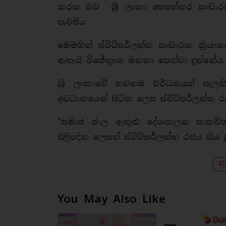
කරන බව ශ්‍රී ලංකා අභ්‍යන්තර සංචාර
පැවසීය
මෙමගින් ස්විට්සර්ලන්ත සංචාරක ක්‍රියා
ඇතැයි විජේතුංග මහතා පෙන්වා දුන්නේය.
ශ්‍රි ලංකාවේ නවතම වර්ධනයන් සැල
අවධානයෙන් සිටින ලෙස ස්විට්සර්ලන්ත ර
“සමාජ ජාල ඇතුළු දේශපාලන සාකච්
පිළිපදින ලෙසත් ස්විට්සර්ලන්ත රජය සිය පු
You May Also Like