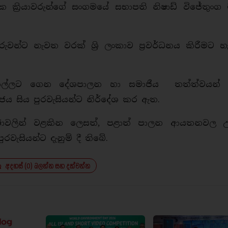
ක ක්‍රියාවරුන්ගේ සංගමයේ සභාපති නිෂාඩ් විජේතුංග
කරුවන්ට නැවත වරක් ශ්‍රි ලංකාව ප්‍රවර්ධනය කිරීමට හ
කිල්ලට ගෙන දේශපාලන හා සමාජීය තත්ත්වයන් ප
ජය සිය පුරවැසියන්ට නිර්දේශ කර ඇත.
ඡාවලින් වළකින ලෙසත්, පළාත් පාලන ආයතනවල උ
රවැසියන්ට දැනුම් දී තිබේ.
අදහස් (0) බලන්න සහ දක්වන්න