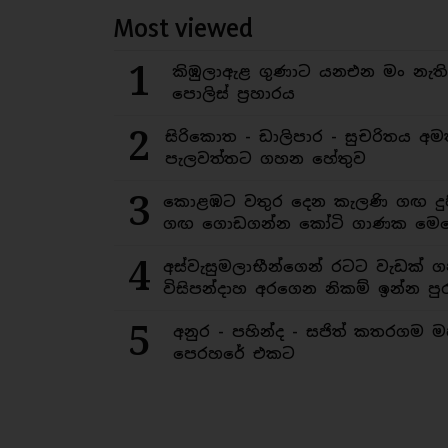
Most viewed
1
කිඹුලාඇළ ගුණාට යනඑන මං නැත
පොලිස් ප්‍රහාරය
2
සිරිකොත - ඩාලිපාර - සුචරිතය 
පැලවත්තට ගහන හේතුව
3
කොළඹට වතුර දෙන කැලණි ගඟ දුෂ
ගඟ ගොඩගන්න කෝටි ගාණක මෙහ
4
අස්වැසුමලාභීන්ගෙන් රටට වැඩක් ග
විසිපන්දාහ අරගෙන නිකම් ඉන්න පුර
5
අනුර - පහින්ද - සජිත් කතරගම 
පෙරහරේ එකට