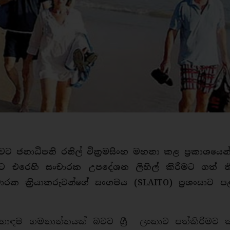
ට ජනාධිපති රනිල් වික්‍රමසිංහ මහතා කළ ප්‍රකාශයෙන
ංකාවට එරෙහි සංචාරක උපදේශන ලිහිල් කිරීමට ගත් 
ංචාරක ක්‍රියාකරුවන්ගේ සංගමය (SLAITO) ප්‍රශංසාව
හොඳම ගමනාන්තයක් බවට ශ්‍රී ලංකාව පත්කිරිමට ක