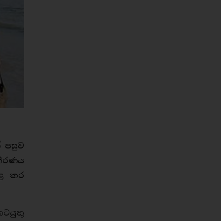
් පසුව
තීරණය
 පළ කර
ටයුතු