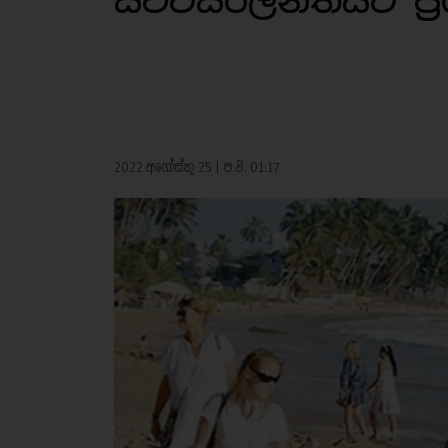
ස්විට්සර්ලන්තයට ප්‍
2022 අගෝස්තු 25 | ප.ව. 01:17