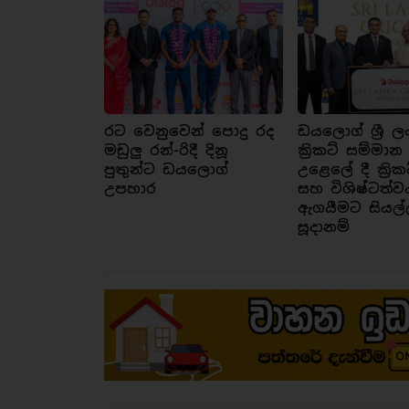
රට වෙනුවෙන් පොදු රද
ඩයලොග් ශ්‍රී ල
මඩුලු රන්-රිදී දිනූ
ක්‍රිකට් සම්මාන
පුතුන්ට ඩයලොග්
උළෙලේ දී ක්‍රික
උපහාර
සහ විශිෂ්ටත්ව
ඇගයීමට සියල්
සූදානම්