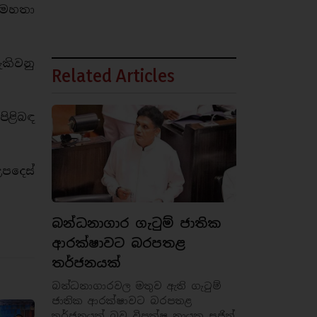
 මහතා
ැකිවනු
Related Articles
ිළිබඳ
පදෙස්
බන්ධනාගාර ගැටුම් ජාතික
ආරක්ෂාවට බරපතළ
තර්ජනයක්
බන්ධනාගාරවල මතුව ඇති ගැටුම්
ජාතික ආරක්ෂාවට බරපතළ
තර්ජනයක් බව විපක්ෂ නායක සජිත්