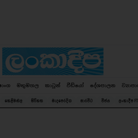
ෂාංග
මතුමහල
කාටූන්
වීඩියෝ
දේශපාලන
ව්‍යාපා
කෙළිමඬල
සිරිකත
මැදපෙරදිග
සාරවිට
විජය
ලංකාදීප FT