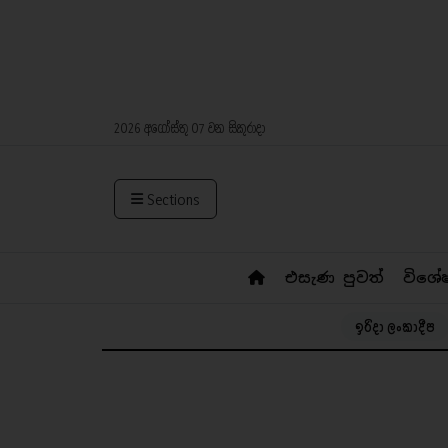
2026 අගෝස්තු 07 වන සිකුරාදා
Sections
එසැණ පුවත්
විශේ
ඉරිදා ලංකාදීප