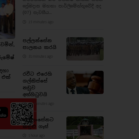
ප්‍රේමදාස මහතා පාර්ලිමේන්තුවේදී අද
(07) පැවසීය...
23 minutes ago
පල්ලන්සේන
ෙමින්,
පාලනය කරයි
31 minutes ago
රුමේෂ්
ඳහා
රවීට එරෙහි
 එක්
ගල්කිස්සේ
නඩුව
අත්හිටුවයි
49 minutes ago
පල්ලංසේනට
කඳුළු ගෑස්
1 hour ago