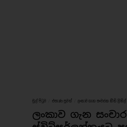
මුල් පිටුව
/
එසැණ පුවත්
/
ලංකාව ගැන සංචාරක නීති ලිහිල් ක
ලංකාව ගැන සංචාරක