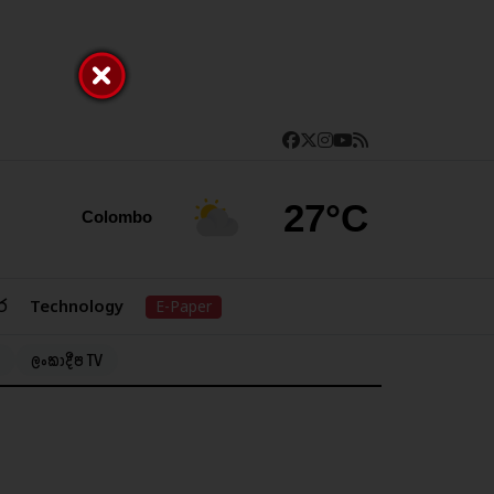
27°C
Colombo
ර
Technology
E-Paper
ලංකාදීප TV