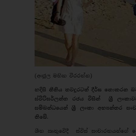
(අංජුල මහික වීරරත්න)
හදිසි නීතිය තවදුරටත් දීර්ඝ නොකරන බව
ස්විට්සර්ලන්ත රජය විසින් ශ්‍රී ල
සම්බන්ධයෙන් ශ්‍රී ලංකා අභ්‍යන්තර ස
තිබේ.
ශීත ඍතුවෙිදී ස්විස් සංචාරකයන්ගේ 