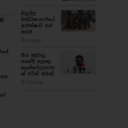
බදුල්ල
බන්ධනාගාරයේ
ම්
ආරක්ෂාව තර
කරයි
1 hour ago
රයේ
ගිය අවුරුදු
පහේදී ලොකු
දොස්තරලා3791
ක් රටින් ගිහින්
්‍ය
2 hours ago
තර