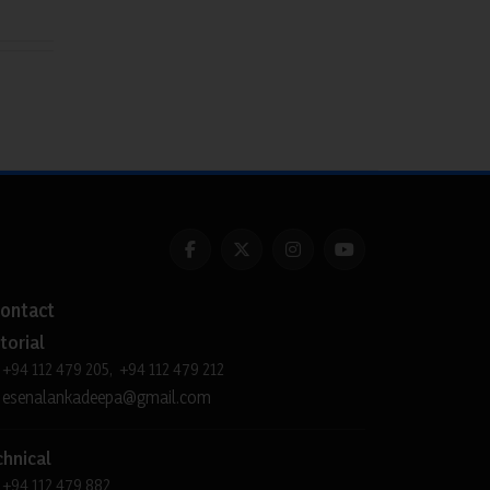
ontact
torial
+94 112 479 205, +94 112 479 212
esenalankadeepa@gmail.com
chnical
+94 112 479 882