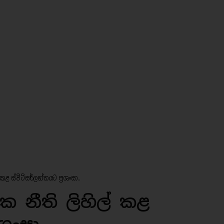
ළ ස්විට්සර්ලන්තයට ප්‍රශංසා..
 නීති ලිහිල් කළ