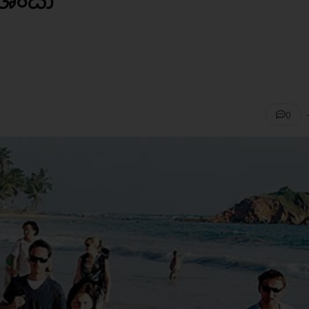
රශංසා
0