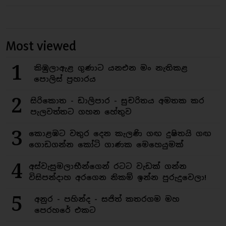
Most viewed
1
කිඹුලාඇළ ගුණාට යනඑන මං නැතිකළ
පොලිස් ප්‍රහාරය
2
සිරිකොත - ඩාලිපාර - සුචරිතය අමතක කර
පැලවත්තට ගහන හේතුව
3
කොළඹට වතුර දෙන කැලණි ගඟ දුෂිතයි ගඟ
ගොඩගන්න කෝටි ගාණක මෙහෙයුමක්
4
අස්වැසුමලාභීන්ගෙන් රටට වැඩක් ගන්න
විසිපන්දාහ අරගෙන නිකම් ඉන්න පුරුදුවෙලා!
5
අනුර - පහින්ද - සජිත් කතරගම මහ
පෙරහරේ එකට