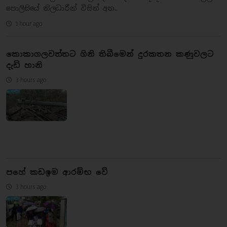
පොලිසියේ නිලධාරීන් විසින් අත..
1 hour ago
කොකාගලවත්තට ගිනි තිබීමෙන් දුරකතන කණුවලට
දැඩි හානි
3 hours ago
පහේ කඩඉම ආරම්භ වේ
3 hours ago