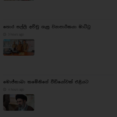
හොර සල්ලි අච්චු ගැසූ ව්‍යාපාරිකයා මාට්ටු
3 hours ago
මොජ්තාබා කමේනිගේ වීඩියෝවක් එළියට
4 hours ago