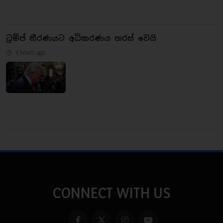
ට්‍රම්ප් තීරණයට අධිකරණය හරස් වෙයි
5 hours ago
CONNECT WITH US