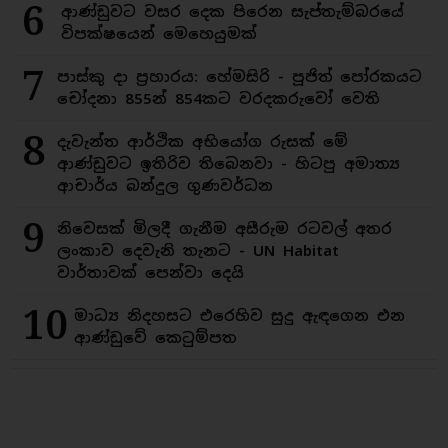
6
ආණ්ඩුවට වසර දෙක පිරෙන සැප්තැම්බරයේ
විපක්ෂයෙන් මෙහෙයුමක්
7
පාස්කු දා ප්‍රහාරය: හේමසිරි - පූජිත් පෝරකයට
චෝදනා 855න් 854කට වරදකරුවෝ වෙති
8
දැවැන්ත ආර්ථික අභියෝග රුසක් මේ
ආණ්ඩුවට ඉතිරිව තිබෙනවා - හිටපු අමාත්‍ය
ආචාර්ය බන්දුල ගුණවර්ධන
9
නිවෙසක් මිලදී ගැනීම අසීරුම රටවල් අතර
ලංකාව දෙවැනි තැනට - UN Habitat
වාර්තාවක් පෙන්වා දෙයි
10
මාධ්‍ය නිදහසට එරෙහිව සුදු ඇඳගෙන එන
ආණ්ඩුවේ කෙටුම්පත