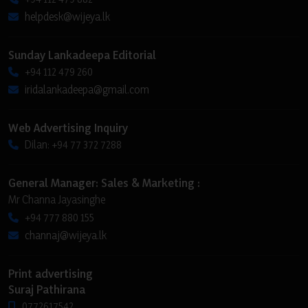
helpdesk@wijeya.lk
Sunday Lankadeepa Editorial
+94 112 479 260
iridalankadeepa@gmail.com
Web Advertising Inquiry
Dilan: +94 77 372 7288
General Manager: Sales & Marketing :
Mr Channa Jayasinghe
+94 777 880 155
channaj@wijeya.lk
Print advertising
Suraj Pathirana
0772617542