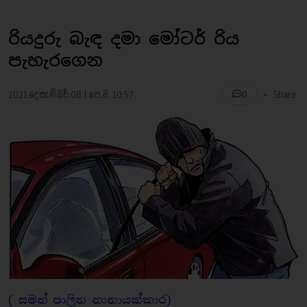
රියදුරු බැඳ දමා මෝටර් රිය
පැහැරගෙන
-
2021 දෙසැම්බර් 08 | පෙ.ව. 10:57
Share
0
( සමන් පාලිත නානායක්කාර)