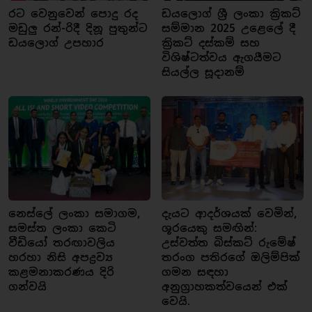
රට වෙනුවෙන් පොදු රද
ඩයලොග් ශ්‍රී ලංකා ක්‍රිකට්
මඩුලු රන්-රිදී දිනූ පුතුන්ට
සම්මාන 2025 උළෙලේ දී
ඩයලොග් උපහාර
ක්‍රිකට් දස්කම් සහ
විශිෂ්ටත්වය ඇගයීමට
සියල්ල සූදානම්
නෙස්ලේ ලංකා සමාගම,
දැයට ආදර්ශයක් වෙමින්,
සමස්ත ලංකා කෙටි
ශූරයෙකු සමඟින්:
වීඩියෝ තරඟාවලිය
උස්වත්ත බිස්කට් රුමේෂ්
හරහා නිසි අපද්‍රව්‍ය
තරංග පතිරගේ ඔලිම්පික්
කළමනාකරණය දිරි
ගමන සඳහා
ගන්වයි
අනුග්‍රාහකත්වයෙන් එක්
වෙයි.