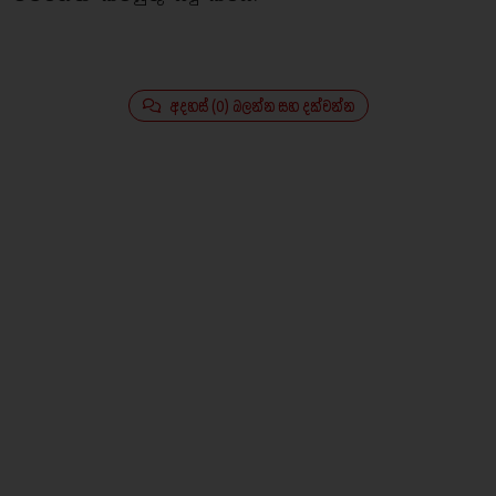
අදහස් (0) බලන්න සහ දක්වන්න