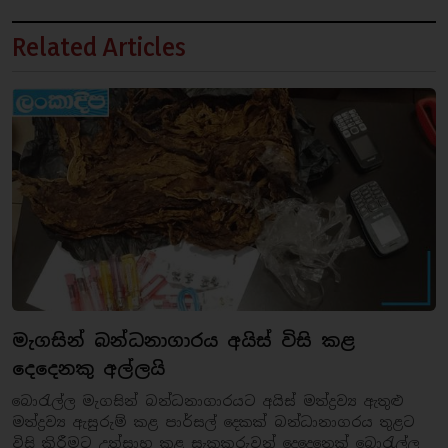
Related Articles
මැගසින් බන්ධනාගාරය අයිස් විසි කළ
දෙදෙනකු අල්ලයි
බොරැල්ල මැගසින් බන්ධනාගාරයට අයිස් මත්ද්‍රව්‍ය ඇතුළු
මත්ද්‍රව්‍ය ඇසුරුම් කළ පාර්සල් දෙකක් බන්ධානාගරය තුළට
විසි කිරීමට උත්සාහ කළ සැකකරුවන් දෙදෙනෙක් බොරැල්ල