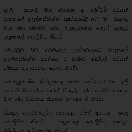
කුලී පදනම මත රැගෙන ආ මෝටර් රථයක්
හපුතලේ ඉදල්ගස්හින්න ප්‍රදේශයේදී අද( 8) රියදුරු
බැඳ දමා මෝටර් රථය පැහැරගෙන ගොස් ඇතැයි
හපුතලේ පොලිසිය කියයි.
මොරටුව සිට අවමංගල උත්සවයකට හපුතලේ
ඉදල්ගස්හින්න ප්‍රදේශය ට පැමිණි මෝටර් රථයක්
මෙසේ පැහැරගෙන ගොස් තිබේ.
මොරටුව සිට තිදෙනෙකු මෙම මෝටර් රථය කුලී
පදනම මත රැගෙනවිත් රියදුරු බිය ගන්වා අතපය
බැඳ දමා වාහනය රැගෙන පලාගොස් තිබේ.
රියදුරු මොරටුවැල්ල මොරටුව පදිංචි අයෙකු බවද
පොලිසිය කියයි. හපුතලේ පොලීසිය වැඩිදුර
විමර්ශන කටයුතු සිදු කරයි.