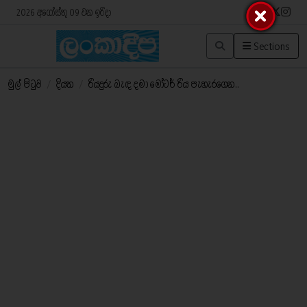
2026 අගෝස්තු 09 වන ඉරිදා
Sections
මුල් පිටුව
/
දියත
/
රියදුරු බැඳ දමා මෝටර් රිය පැහැරගෙන..