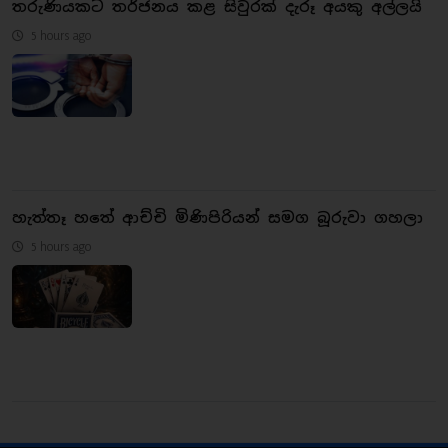
තරුණියකට තර්ජනය කළ සිවුරක් දැරූ අයකු අල්ලයි
5 hours ago
හැත්තෑ හතේ ආච්චි මිණිපිරියන් සමග බූරුවා ගහලා
5 hours ago