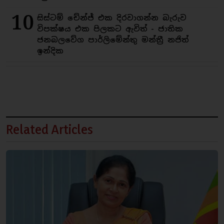
10
සිස්ටම් චේන්ජ් එක දිරවාගන්න බැරුව
විපක්ෂය එක පිලකට ඇවිත් - ජාතික
ජනබලවේග පාර්ලිමේන්තු මන්ත්‍රී නජිත්
ඉන්දික
Related Articles