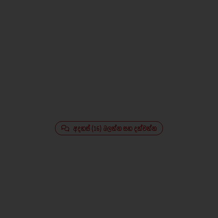
අදහස් (16) බලන්න සහ දක්වන්න