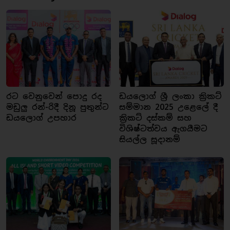
රට වෙනුවෙන් පොදු රද
ඩයලොග් ශ්‍රී ලංකා ක්‍රිකට්
මඩුලු රන්-රිදී දිනූ පුතුන්ට
සම්මාන 2025 උළෙලේ දී
ඩයලොග් උපහාර
ක්‍රිකට් දස්කම් සහ
විශිෂ්ටත්වය ඇගයීමට
සියල්ල සූදානම්