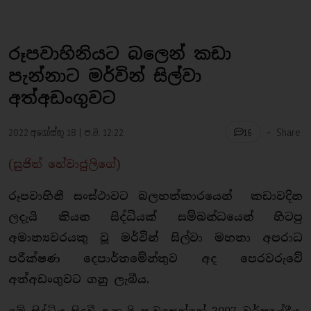
රූපවාහිනියට බලෙන් කඩා
පැන්නාට මර්වින් සිල්වා
අත්අඩංගුවට
-
2022 අගෝස්තු 18 | ප.ව. 12:22
Share
16
(සුජිත් හේවාජුලිගේ)
රූපවාහිනී සංස්ථාවට බලහත්කාරයෙන් කඩාවදින
ලදැයි කියන සිද්ධියක් සම්බන්ධයෙන් හිටපු
අමාත්‍යවරයකු වූ මර්වින් සිල්වා මහතා අපරාධ
පරීක්ෂණ දෙපාර්තමේන්තුව අද පෙරවරුවේ
අත්අඩංගුවට ගනු ලැබීය.