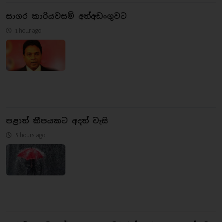
සාගර කාරියවසම් අත්අඩංගුවට
1 hour ago
පළාත් කීපයකට අදත් වැසි
5 hours ago