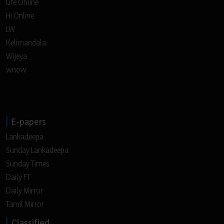
Life Online
Hi Online
LW
Kelimandala
Wijeya
wnow
E-papers
Lankadeepa
Sunday Lankadeepa
Sunday Times
Daily FT
Daily Mirror
Tamil Mirror
Classified