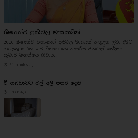
ශිෂ්‍යත්ව ප්‍රතිඵල මාසයකින්
2026 ශිෂ්‍යත්ව විභාගයේ ප්‍රතිඵල මාසයක් ඇතුළත ලබා දීමට
කටයුතු කරන බව විභාග කොමසාරිස් ජනරාල් ඉන්දිකා
කුමාරි මහත්මිය කීවාය...
24 minutes ago
වී ගබඩාවට වල් අලි පහර දෙති
1 hour ago