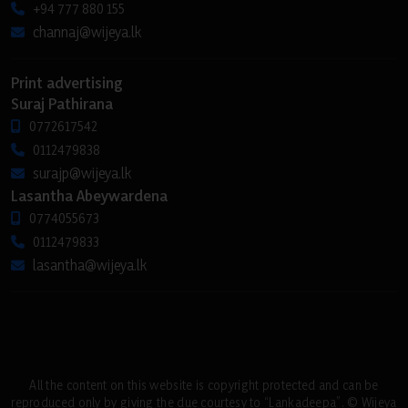
+94 777 880 155
channaj@wijeya.lk
Print advertising
Suraj Pathirana
0772617542
0112479838
surajp@wijeya.lk
Lasantha Abeywardena
0774055673
0112479833
lasantha@wijeya.lk
All the content on this website is copyright protected and can be
reproduced only by giving the due courtesy to “Lankadeepa”. © Wijeya