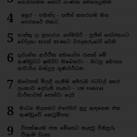
ගොඩගන්න කෝටි ගාණක මෙහෙයුමක්
4
අනුර - පහින්ද - සජිත් කතරගම මහ
පෙරහරේ එකට
5
පාස්කු දා ප්‍රහාරය: හේමසිරි - පූජිත් පෝරකයට
චෝදනා 855න් 854කට වරදකරුවෝ වෙති
6
දැවැන්ත ආර්ථික අභියෝග රුසක් මේ
ආණ්ඩුවට ඉතිරිව තිබෙනවා - හිටපු අමාත්‍ය
ආචාර්ය බන්දුල ගුණවර්ධන
7
නිවෙසක් මිලදී ගැනීම අසීරුම රටවල් අතර
ලංකාව දෙවැනි තැනට - UN Habitat
වාර්තාවක් පෙන්වා දෙයි
8
මාධ්‍ය නිදහසට එරෙහිව සුදු ඇඳගෙන එන
ආණ්ඩුවේ කෙටුම්පත
9
විපක්ෂයම එක මේසෙට කැඳවූ විනිසුරු
විශ්‍රාම වයස