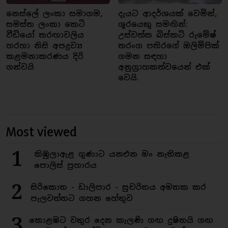
නෙස්ලේ ලංකා සමාගම,
දැයට ආදර්ශයක් වෙමින්,
සමස්ත ලංකා කෙටි
ශූරයෙකු සමඟින්:
වීඩියෝ තරඟාවලිය
උස්වත්ත බිස්කට් රුමේෂ්
හරහා නිසි අපද්‍රව්‍ය
තරංග පතිරගේ ඔලිම්පික්
කළමනාකරණය දිරි
ගමන සඳහා
ගන්වයි
අනුග්‍රාහකත්වයෙන් එක්
වෙයි.
Most viewed
1
කිඹුලාඇළ ගුණාට යනඑන මං නැතිකළ
පොලිස් ප්‍රහාරය
2
සිරිකොත - ඩාලිපාර - සුචරිතය අමතක කර
පැලවත්තට ගහන හේතුව
3
කොළඹට වතුර දෙන කැලණි ගඟ දුෂිතයි ගඟ