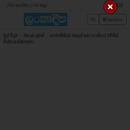
2026 අගෝස්තු 10 වන සඳුදා
Sections
මුල් පිටුව
/
එසැණ පුවත්
/
රූපවාහිනියට බලෙන් කඩා පැන්නාට මර්වින්
සිල්වා අත්අඩංගුවට..