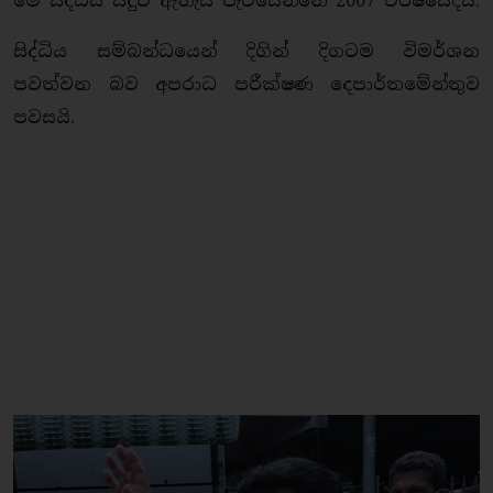
මේ සිද්ධිය සිදුවී ඇතැයි පැවසෙන්නේ 2007 වර්ෂයේදීය.
සිද්ධිය සම්බන්ධයෙන් දිගින් දිගටම විමර්ශන
පවත්වන බව අපරාධ පරීක්ෂණ දෙපාර්තමේන්තුව
පවසයි.