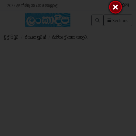
2026 අගෝස්තු 08 වන සෙනසුරාදා
Sections
මුල් පිටුව
/
එසැණ පුවත්
/
රුපියලේ අගය පහළට..