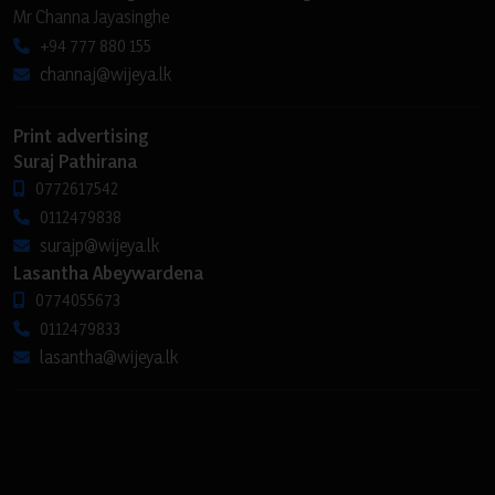
Mr Channa Jayasinghe
+94 777 880 155
channaj@wijeya.lk
Print advertising
Suraj Pathirana
0772617542
0112479838
surajp@wijeya.lk
Lasantha Abeywardena
0774055673
0112479833
lasantha@wijeya.lk