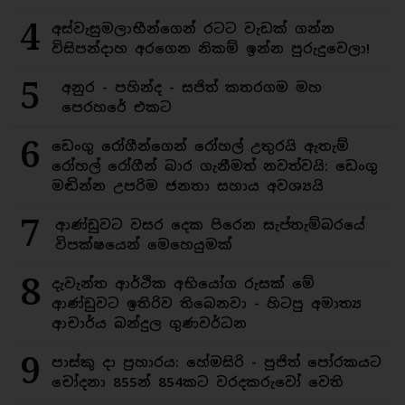
4
අස්වැසුමලාභීන්ගෙන් රටට වැඩක් ගන්න
විසිපන්දාහ අරගෙන නිකම් ඉන්න පුරුදුවෙලා!
5
අනුර - පහින්ද - සජිත් කතරගම මහ
පෙරහරේ එකට
6
ඩෙංගු රෝගීන්ගෙන් රෝහල් උතුරයි ඇතැම්
රෝහල් රෝගීන් බාර ගැනීමත් නවත්වයි: ඩෙංගු
මඬින්න උපරිම ජනතා සහාය අවශ්‍යයි
7
ආණ්ඩුවට වසර දෙක පිරෙන සැප්තැම්බරයේ
විපක්ෂයෙන් මෙහෙයුමක්
8
දැවැන්ත ආර්ථික අභියෝග රුසක් මේ
ආණ්ඩුවට ඉතිරිව තිබෙනවා - හිටපු අමාත්‍ය
ආචාර්ය බන්දුල ගුණවර්ධන
9
පාස්කු දා ප්‍රහාරය: හේමසිරි - පූජිත් පෝරකයට
චෝදනා 855න් 854කට වරදකරුවෝ වෙති