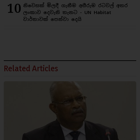
10
නිවෙසක් මිලදී ගැනීම අසීරුම රටවල් අතර
ලංකාව දෙවැනි තැනට - UN Habitat
වාර්තාවක් පෙන්වා දෙයි
Related Articles