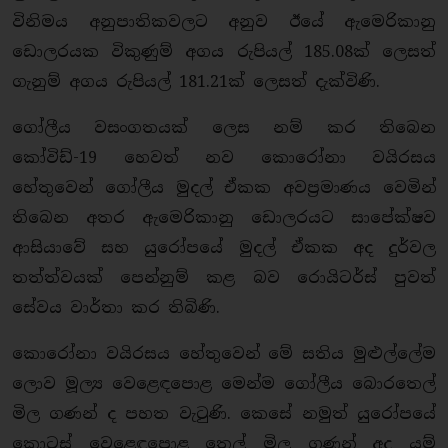
විනිමය අනුපාතිකවලට අනුව ඊයේ ඇමෙරිකානු
ඩොලරයක විකුණුම් අගය රුපියල් 185.08ක් ලෙසත්
ගැනුම් අගය රුපියල් 181.21ක් ලෙසත් දැක්විණි.
ගෝලීය වසංගතයක් ලෙස නම් කර තිබෙන
කෝවිඩ්-19 හෙවත් නව කොරෝනා වයිරසය
හේතුවෙන් ගෝලීය මුදල් ඒකක අවප්‍රමාණය වෙමින්
තිබෙන අතර ඇමෙරිකානු ඩොලරයට සාපේක්ෂව
ආසියාවේ සහ යුරෝපයේ මුදල් ඒකක අද දුර්වල
තත්ත්වයක් පෙන්නුම් කළ බව රොයිටර්ස් පුවත්
සේවය වාර්තා කර තිබිණි.
කොරෝනා වයිරසය හේතුවෙන් මේ සතිය මුළුල්ලේම
ලොව මූල්‍ය වෙළෙඳපොළ මෙන්ම ගෝලීය බොරතෙල්
මිල ගණන් ද පහත වැටුණි. කෙසේ නමුත් යුරෝපයේ
කොටස් වෙළෙඳපොළ තෙල් මිල ගණන් අද යම්