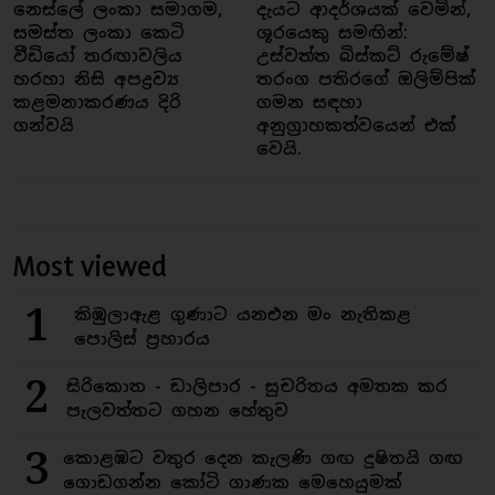
නෙස්ලේ ලංකා සමාගම,
දැයට ආදර්ශයක් වෙමින්,
සමස්ත ලංකා කෙටි
ශූරයෙකු සමඟින්:
වීඩියෝ තරඟාවලිය
උස්වත්ත බිස්කට් රුමේෂ්
හරහා නිසි අපද්‍රව්‍ය
තරංග පතිරගේ ඔලිම්පික්
කළමනාකරණය දිරි
ගමන සඳහා
ගන්වයි
අනුග්‍රාහකත්වයෙන් එක්
වෙයි.
Most viewed
1
කිඹුලාඇළ ගුණාට යනඑන මං නැතිකළ
පොලිස් ප්‍රහාරය
2
සිරිකොත - ඩාලිපාර - සුචරිතය අමතක කර
පැලවත්තට ගහන හේතුව
3
කොළඹට වතුර දෙන කැලණි ගඟ දුෂිතයි ගඟ
ගොඩගන්න කෝටි ගාණක මෙහෙයුමක්