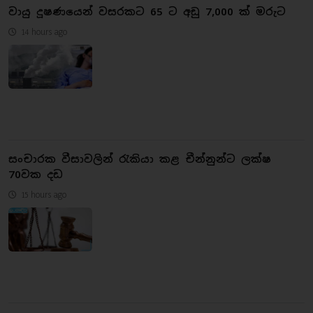
වායු දූෂණයෙන් වසරකට 65 ට අඩු 7,000 ක් මරුට
14 hours ago
සංචාරක වීසාවලින් රැකියා කළ චීන්නුන්ට ලක්ෂ
70වක දඩ
15 hours ago