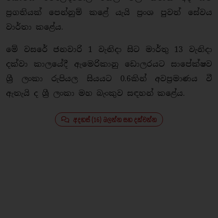
ප්‍රගතියක් පෙන්නුම් කළේ යැයි ප්‍රංශ පුවත් සේවය
වාර්තා කළේය.
මේ වසරේ ජනවාරි 1 වැනිදා සිට මාර්තු 13 වැනිදා
දක්වා කාලයේදී ඇමෙරිකානු ඩොලරයට සාපේක්ෂව
ශ්‍රී ලංකා රුපියල සියයට 0.6කින් අවප්‍රමාණය වී
ඇතැයි ද ශ්‍රී ලංකා මහ බැංකුව සඳහන් කළේය.
අදහස් (16) බලන්න සහ දක්වන්න