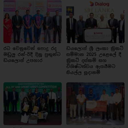
රට වෙනුවෙන් පොදු රද
ඩයලොග් ශ්‍රී ලංකා ක්‍රිකට්
මඩුලු රන්-රිදී දිනූ පුතුන්ට
සම්මාන 2025 උළෙලේ දී
ඩයලොග් උපහාර
ක්‍රිකට් දස්කම් සහ
විශිෂ්ටත්වය ඇගයීමට
සියල්ල සූදානම්