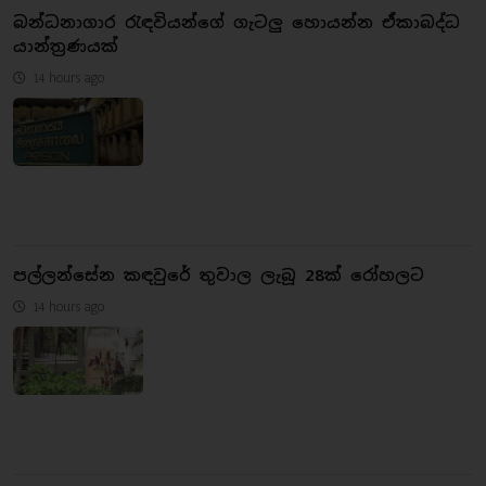
බන්ධනාගාර රැඳවියන්ගේ ගැටලු හොයන්න ඒකාබද්ධ
යාන්ත්‍රණයක්
14 hours ago
පල්ලන්සේන කඳවුරේ තුවාල ලැබූ 28ක් රෝහලට
14 hours ago