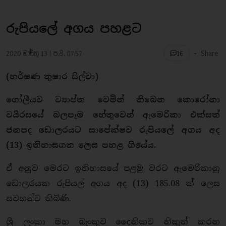
රුපියලේ අගය පහළට
-
2020 මාර්තු 13 | ප.ව. 07:57
Share
16
(හර්ෂණ තුෂාර සිල්වා)
ගෝලීයව ව්‍යාප්ත වෙමින් තිබෙන කොරෝනා
වයිරසයේ බලපෑම හේතුවෙන් ඇමෙරිකා එක්සත්
ජනපද ඩොලරයට සාපේක්ෂව රුපියලේ අගය අද
(13) ඉතිහාසගත ලෙස පහළ ගියේය.
ඒ අනුව මෙරට ඉතිහාසයේ පළමු වරට ඇමෙරිකානු
ඩොලරයක රුපියල් අගය අද (13) 185.08 ක් ලෙස
සටහන්ව තිබිණි.
ශ්‍රී ලංකා මහ බැංකුව දෛනිකව නිකුත් කරන