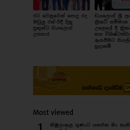
රට වෙනුවෙන් පොදු රද
ඩයලොග් ශ්‍රී ල
මඩුලු රන්-රිදී දිනූ
ක්‍රිකට් සම්මාන
පුතුන්ට ඩයලොග්
උළෙලේ දී ක්‍රික
උපහාර
සහ විශිෂ්ටත්ව
ඇගයීමට සියල්
සූදානම්
Most viewed
1
කිඹුලාඇළ ගුණාට යනඑන මං නැත