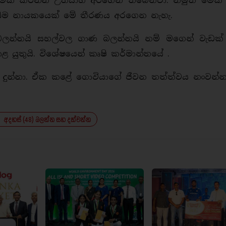
මේක කරන්න උත්සාහ අරගෙන තිබෙනවා. නමුත් මේක 
සිම නායකයෙක් මේ තීරණය අරගෙන නැහැ.
ලන්නයි සහල්වල ගාණ බලන්නයි නම් මගෙන් වැඩක් 
 යුතුයි. විශේෂයෙන් කෘෂි කර්මාන්තයේ .
න්නා. ඒක කළේ ගොවියාගේ ජීවන තත්ත්වය නංවන්නයි
අදහස් (48) බලන්න සහ දක්වන්න