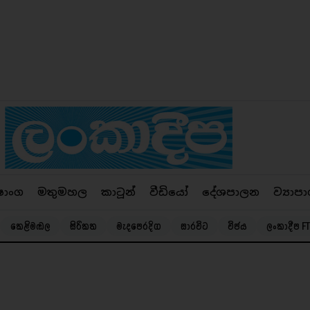
ෂාංග
මතුමහල
කාටූන්
වීඩියෝ
දේශපාලන
ව්‍යාපා
කෙළිමඬල
සිරිකත
මැදපෙරදිග
සාරවිට
විජය
ලංකාදීප FT