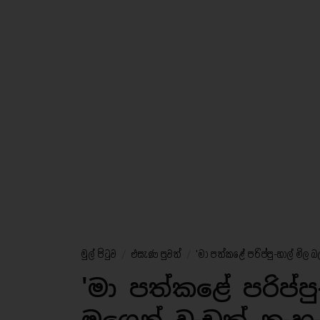
මුල් පිටුව
/
එසැණ පුවත්
/
'මා පත්කළේ පරිප්පු-හාල් මිල 
'මා පත්කළේ පරිප්ප