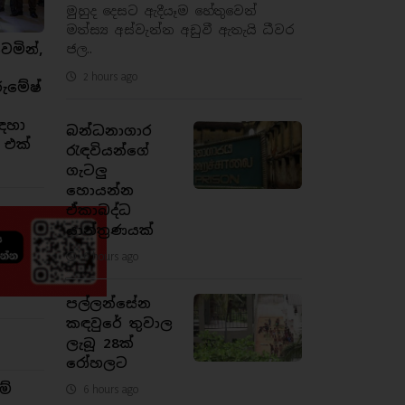
මුහුද දෙසට ඇදීයෑම හේතුවෙන්
මත්ස්‍ය අස්වැන්න අඩුවී ඇතැයි ධීවර
ජල..
ෙමින්,
2 hours ago
රුමේෂ්
ඳහා
බන්ධනාගාර
 එක්
රැඳවියන්ගේ
ගැටලු
හොයන්න
ඒකාබද්ධ
යාන්ත්‍රණයක්
6 hours ago
පල්ලන්සේන
කඳවුරේ තුවාල
ලැබූ 28ක්
රෝහලට
ම්
6 hours ago