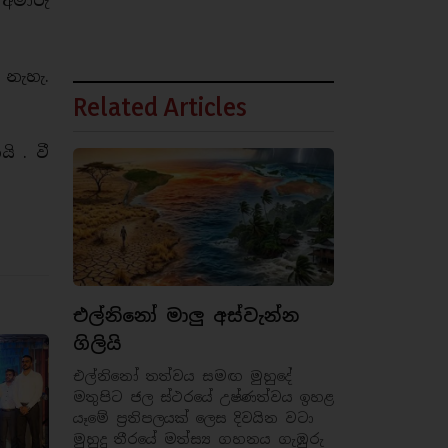
අමාරු
නැහැ.
Related Articles
 . වී
එල්නිනෝ මාලු අස්වැන්න
ගිලියි
එල්නිනෝ තත්වය සමඟ මුහුදේ
මතුපිට ජල ස්ථරයේ උෂ්ණත්වය ඉහළ
යෑමේ ප්‍රතිපලයක් ලෙස දිවයින වටා
මුහුදු තීරයේ මත්ස්‍ය ගහනය ගැඹුරු