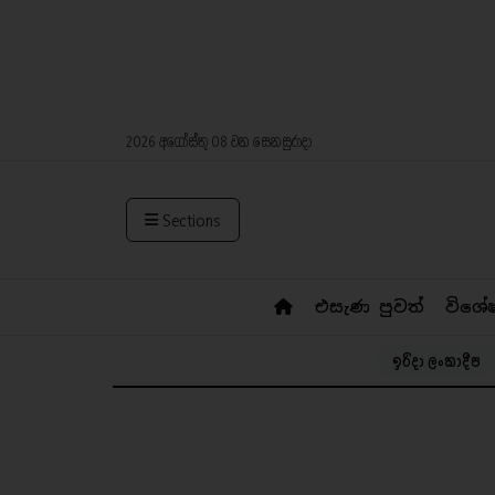
2026 අගෝස්තු 08 වන සෙනසුරාදා
Sections
එසැණ පුවත්
විශේ
ඉරිදා ලංකාදීප