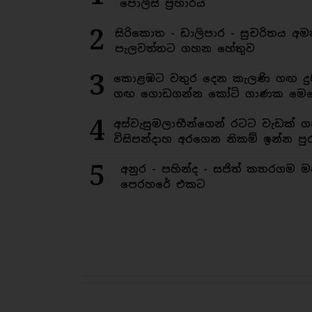
පොලිස් ප්‍රහාරය
2
සිරිකොත - ඩාලිපාර - සුචරිතය 
පැලවත්තට ගහන හේතුව
3
කොළඹට වතුර දෙන කැලණි ගඟ දුෂ
ගඟ ගොඩගන්න කෝටි ගාණක මෙහ
4
අස්වැසුමලාභීන්ගෙන් රටට වැඩක් ග
විසිපන්දාහ අරගෙන නිකම් ඉන්න පුර
5
අනුර - පහින්ද - සජිත් කතරගම 
පෙරහරේ එකට