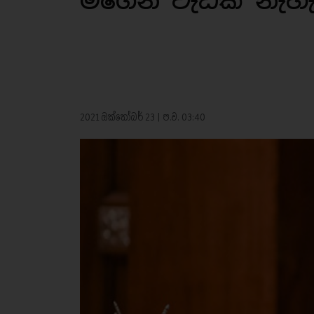
මගෙන් වැඩක් නැහැ
2021 ඔක්තෝබර් 23 | ප.ව. 03:40