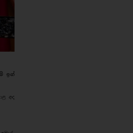
් ඉන්
ොළ අද