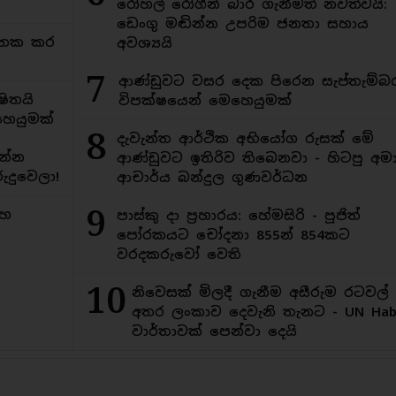
රෝහල් රෝගීන් බාර ගැනීමත් නවත්වයි:
ඩෙංගු මඬින්න උපරිම ජනතා සහාය
අමතක කර
අවශ්‍යයි
7
ආණ්ඩුවට වසර දෙක පිරෙන සැප්තැම්බ
ිතයි
විපක්ෂයෙන් මෙහෙයුමක්
ෙයුමක්
8
දැවැන්ත ආර්ථික අභියෝග රුසක් මේ
න්න
ආණ්ඩුවට ඉතිරිව තිබෙනවා - හිටපු අමාත
ුදුවෙලා!
ආචාර්ය බන්දුල ගුණවර්ධන
9
මහ
පාස්කු දා ප්‍රහාරය: හේමසිරි - පූජිත්
පෝරකයට චෝදනා 855න් 854කට
වරදකරුවෝ වෙති
10
නිවෙසක් මිලදී ගැනීම අසීරුම රටවල්
අතර ලංකාව දෙවැනි තැනට - UN Habi
වාර්තාවක් පෙන්වා දෙයි