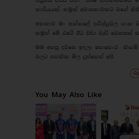
පසුගිය රජය පවා කෘෂි කර්මාන්තයේ 
කාර්යයක්. නමුත් අවාසනාවකට වගේ කි
ජනතාව මා පත්කළේ පරිප්පුවල ගාන බ
නමුත් මේ රටේ ඊට වඩා වැඩි වෙනසක් කළ
මම අහපු දවසෙ ඉඳලා පොහොර නිකම් දු
වලට සහතික මිල දුන්නෙත් අපි.
You May Also Like