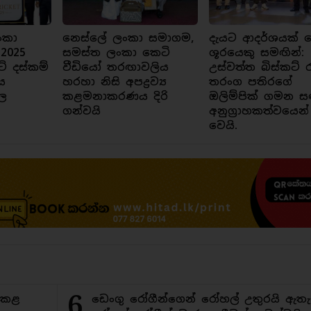
ංකා
නෙස්ලේ ලංකා සමාගම,
දැයට ආදර්ශයක් ව
 2025
සමස්ත ලංකා කෙටි
ශූරයෙකු සමඟින්:
ට් දස්කම්
වීඩියෝ තරඟාවලිය
උස්වත්ත බිස්කට් 
ය
හරහා නිසි අපද්‍රව්‍ය
තරංග පතිරගේ
ල
කළමනාකරණය දිරි
ඔලිම්පික් ගමන ස
ගන්වයි
අනුග්‍රාහකත්වයෙන්
වෙයි.
6
ිකළ
ඩෙංගු රෝගීන්ගෙන් රෝහල් උතුරයි ඇතැ