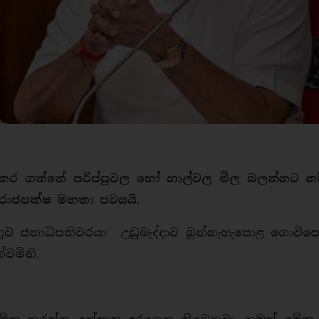
කර ගත්තේ පරිප්පුවල හෝ හාල්වල මිල බලන්නට නම
ාජපක්ෂ මහතා පවසයි.
ව ජනාධිපතිවරයා උඩුබැද්දාව බුන්නැහැපොළ ගොවිප
්වමිනි.