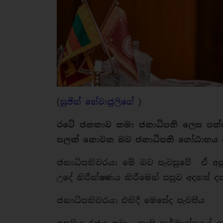
(
සුජිත් හේවාජුලිගේ
)
රටේ ජනතාව තමා ජනාධිපති ලෙස පත්
පලක් නොවන බව ජනාධිපති ගෝඨාභය ර
ජනාධිපතිවරයා මේ බව පැවසුවේ ඒ අනු
උදේ නිරීක්ෂණය කිරීමෙන් පසුව අදහස් දක
ජනාධිපතිවරයා එහිදී මෙසේද පැවසීය