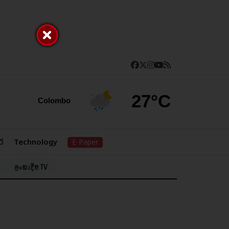
27°C
Colombo
ර
Technology
E-Paper
ලංකාදීප TV