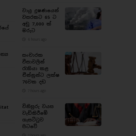
වායු දූෂණයෙන්
වසරකට 65 ට
අඩු 7,000 ක්
රයේ
මරුට
6 hours ago
්‍ය
සංචාරක
වීසාවලින්
රැකියා කළ
චීන්නුන්ට ලක්ෂ
70වක දඩ
7 hours ago
විනිසුරු වයස
tat
වැඩිකිරීමේ
ගැසට්ටුව
පිටවේ
7 hours ago