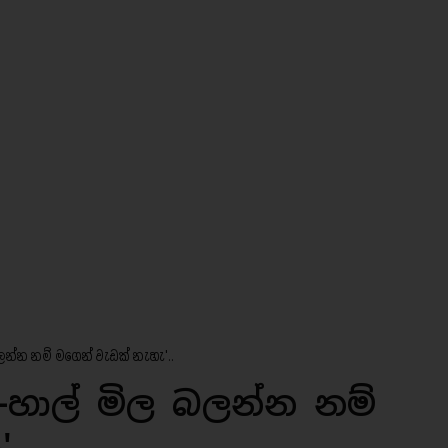
බලන්න නම් මගෙන් වැඩක් නැහැ'..
ු-හාල් මිල බලන්න නම්