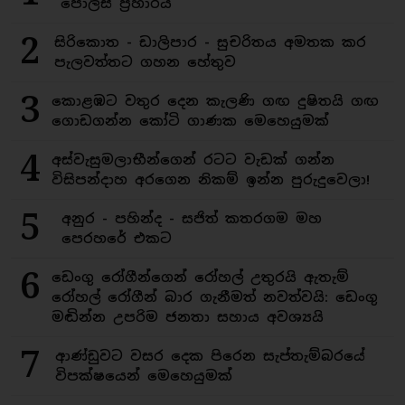
පොලිස් ප්‍රහාරය
2
සිරිකොත - ඩාලිපාර - සුචරිතය අමතක කර
පැලවත්තට ගහන හේතුව
3
කොළඹට වතුර දෙන කැලණි ගඟ දුෂිතයි ගඟ
ගොඩගන්න කෝටි ගාණක මෙහෙයුමක්
4
අස්වැසුමලාභීන්ගෙන් රටට වැඩක් ගන්න
විසිපන්දාහ අරගෙන නිකම් ඉන්න පුරුදුවෙලා!
5
අනුර - පහින්ද - සජිත් කතරගම මහ
පෙරහරේ එකට
6
ඩෙංගු රෝගීන්ගෙන් රෝහල් උතුරයි ඇතැම්
රෝහල් රෝගීන් බාර ගැනීමත් නවත්වයි: ඩෙංගු
මඬින්න උපරිම ජනතා සහාය අවශ්‍යයි
7
ආණ්ඩුවට වසර දෙක පිරෙන සැප්තැම්බරයේ
විපක්ෂයෙන් මෙහෙයුමක්