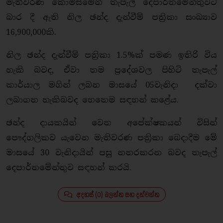
මැතිවරණ කොමිසමෙන් තැපැල් දෙපාර්තමේන්තුවට
බාර දී ඇති නිල ඡන්ද දැන්වීම් පත්‍රිකා සංඛ්‍යාව
16,900,000කි.
නිල ඡන්ද දැන්වීම් පත්‍රිකා 1.5%ක් පමණ ඉතිරි විය
හැකි බවද, ඒවා තම ප්‍රදේශවල පිහිටි තැපැල්
කාර්යාල මගින් ලබන මාසයේ 05වැනිදා දක්වා
ලබාගත හැකිබවද හෙතෙම සඳහන් කළේය.
ඡන්ද දායකයින් වෙත අපේක්ෂකයන් විසින්
පෞද්ගලිකව යැවෙන මැතිවරණ පත්‍රිකා බෙදාදීම මේ
මාසයේ 30 වැනිදායින් පසු නතරකරන බවද තැපැල්
දෙපාර්තමේන්තුව සඳහන් කරයි.
අදහස් (0) බලන්න සහ දක්වන්න