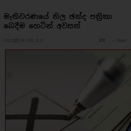
මැතිවරණයේ නිල ඡන්ද පත්‍රිකා
බෙදීම හෙටින් අවසන්
-
2020 ජූලි 28 | ප.ව. 12:17
Share
0