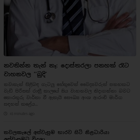
නවතින්න තැන් නෑ: දොස්තරලා පනහක් රෑට
වාහනවල ’’බුදි’
නවාතැන් පිළිබඳ ගැටලු හේතුවෙන් වෛද්‍යවරුන් පනහකට
වැඩි පිරිසක් රාත්‍රී කාලයේ සිය වාහනවල නිදාගන්නා බවට
තොරතුරු වාර්තා වී ඇතැයි සෞඛ්‍ය අංශ ආරංචි මාර්ග
සඳහන් කළේය...
41 minutes ago
තවලකැලේ අස්වැසුම භාරව සිටි නිළධාරියා
අස්වැසුමට විදලා