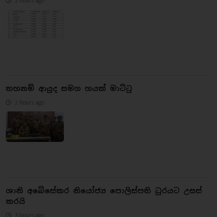
තහනම් ආයුද සමග හයක් මාට්ටු
2 hours ago
ශානි අබේසේකර නියෝජ්‍ය පොලිස්පති ධුරයට උසස්
කරයි
3 hours ago