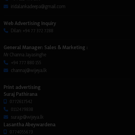
iridalankadeepa@gmail.com
Web Advertising Inquiry
Dilan: +94 77 372 7288
General Manager: Sales & Marketing :
Mr Channa Jayasinghe
+94 777 880 155
channaj@wijeya.lk
Print advertising
Suraj Pathirana
0772617542
0112479838
surajp@wijeya.lk
Lasantha Abeywardena
0774055673