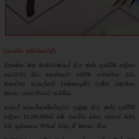
(ජයන්ත සමරකෝන්)
එළඹෙන මහ මැතිවරණයේ නිල ඡන්ද දැන්වීම් පත්‍රිකා
හෙට(29) සිට ගෙන්ගෙට බෙදීම නවත්වන බව,
නියෝජ්‍ය තැපැල්පති (මෙහෙයුම්) රාජිත රණසිංහ
මහතා ලංකාදීපයට පැවසීය.
තැපැල් දෙපාර්තමේන්තුවට ලැබුණු නිල ඡන්ද දැන්වීම්
පත්‍රිකා 16,300,000ක් මේ වනවිට බෙදා අවසන් බවද
එහි ප්‍රතිශතය 96%ක් බවද ඒ මහතා කීය.