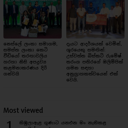
නෙස්ලේ ලංකා සමාගම,
දැයට ආදර්ශයක් වෙමින්,
සමස්ත ලංකා කෙටි
ශූරයෙකු සමඟින්:
වීඩියෝ තරඟාවලිය
උස්වත්ත බිස්කට් රුමේෂ්
හරහා නිසි අපද්‍රව්‍ය
තරංග පතිරගේ ඔලිම්පික්
කළමනාකරණය දිරි
ගමන සඳහා
ගන්වයි
අනුග්‍රාහකත්වයෙන් එක්
වෙයි.
Most viewed
1
කිඹුලාඇළ ගුණාට යනඑන මං නැතිකළ