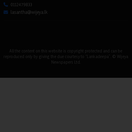
0112479833
lasantha@wijeya.lk
All the content on this website is copyright protected and can be
reproduced only by giving the due courtesy to “Lankadeepa”. © Wijeya
Newspapers Ltd.