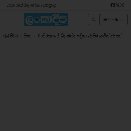
2026 අගෝස්තු 08 වන සෙනසුරාදා
Sections
මුල් පිටුව
/
දියත
/
මැතිවරණයේ නිල ඡන්ද පත්‍රිකා බෙදීම හෙටින් අවසන්..