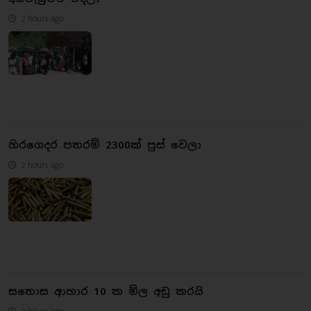
2 hours ago
හිරගෙදර පතරම් 2300ක් පුස් වෙලා
2 hours ago
සතොස ආහාර 10 ක මිල අඩු කරයි
2 hours ago