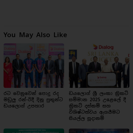
You May Also Like
රට වෙනුවෙන් පොදු රද
ඩයලොග් ශ්‍රී ලංකා ක්‍රිකට්
මඩුලු රන්-රිදී දිනූ පුතුන්ට
සම්මාන 2025 උළෙලේ දී
ඩයලොග් උපහාර
ක්‍රිකට් දස්කම් සහ
විශිෂ්ටත්වය ඇගයීමට
සියල්ල සූදානම්