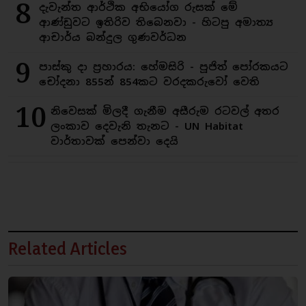
8
දැවැන්ත ආර්ථික අභියෝග රුසක් මේ
ආණ්ඩුවට ඉතිරිව තිබෙනවා - හිටපු අමාත්‍ය
ආචාර්ය බන්දුල ගුණවර්ධන
9
පාස්කු දා ප්‍රහාරය: හේමසිරි - පූජිත් පෝරකයට
චෝදනා 855න් 854කට වරදකරුවෝ වෙති
10
නිවෙසක් මිලදී ගැනීම අසීරුම රටවල් අතර
ලංකාව දෙවැනි තැනට - UN Habitat
වාර්තාවක් පෙන්වා දෙයි
Related Articles