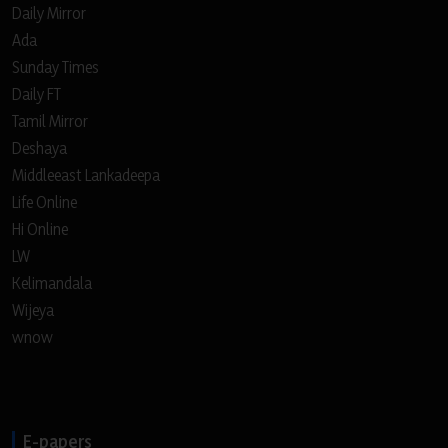
Daily Mirror
Ada
Sunday Times
Daily FT
Tamil Mirror
Deshaya
Middleeast Lankadeepa
Life Online
Hi Online
LW
Kelimandala
Wijeya
wnow
E-papers