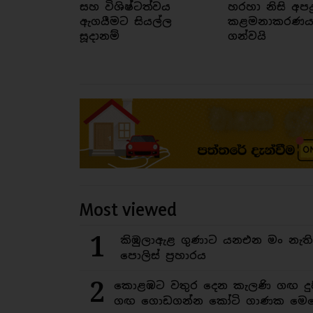
සහ විශිෂ්ටත්වය
හරහා නිසි අපද්‍ර
ඇගයීමට සියල්ල
කළමනාකරණය ද
සූදානම්
ගන්වයි
Most viewed
1
කිඹුලාඇළ ගුණාට යනඑන මං නැත
පොලිස් ප්‍රහාරය
2
කොළඹට වතුර දෙන කැලණි ගඟ දුෂ
ගඟ ගොඩගන්න කෝටි ගාණක මෙහ