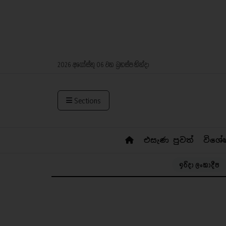
2026 අගෝස්තු 06 වන බ්‍රහස්පතින්දා
Sections
එසැණ පුවත්
විශේ
ඉරිදා ලංකාදීප