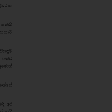
රීවරයා
 සමඟි
මහතාට
විසඳුම
යා බවට
ුණෙත්
ින්නේ
දි අපි
නේ නම්