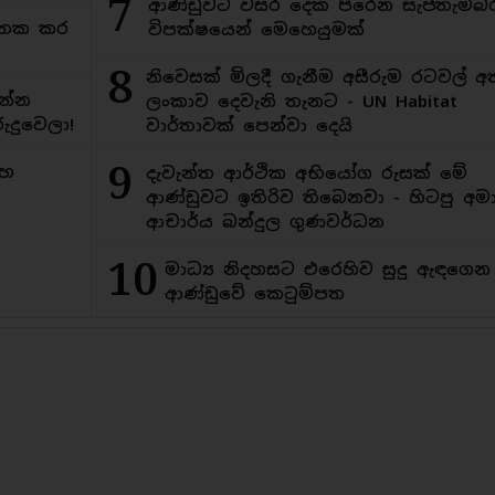
7
ආණ්ඩුවට වසර දෙක පිරෙන සැප්තැම්බ
අමතක කර
විපක්ෂයෙන් මෙහෙයුමක්
8
නිවෙසක් මිලදී ගැනීම අසීරුම රටවල් අ
න්න
ලංකාව දෙවැනි තැනට - UN Habitat
ුදුවෙලා!
වාර්තාවක් පෙන්වා දෙයි
9
මහ
දැවැන්ත ආර්ථික අභියෝග රුසක් මේ
ආණ්ඩුවට ඉතිරිව තිබෙනවා - හිටපු අමාත
ආචාර්ය බන්දුල ගුණවර්ධන
10
මාධ්‍ය නිදහසට එරෙහිව සුදු ඇඳගෙ
ආණ්ඩුවේ කෙටුම්පත