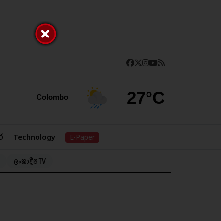
27°C
Colombo
ර
Technology
E-Paper
ලංකාදීප TV