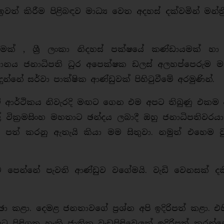
 කිරීම පිළිබඳව මාධ්‍ය වෙත අදහස් දක්වමින් මන්ත්‍
මක් , ශ්‍රී ලංකා නිදහස් පක්ෂයේ කණ්ඩායමක් හා
නය ජනාධිපති ධුර අපෙක්ෂක ඩලස් අලහප්පෙරුම 
ුන්නේ සර්වා පාක්ෂික ආණ්ඩුවක් පිහිටුවීමේ අරමුණින්.
රටේ ආර්ථිකය නිවැරදි මඟට ගෙන එම අපට තිබුණු එකම 
ල් වික්‍රමසිංහ මහතාට ඡන්දය ලබාදී ඔහු ජනාධිපතිවර
ු පත් කරනු ඇතැයි කියා මම සිතුවා. නමුත් එහෙම ව
ට පෙන්නේ පැවති ආණ්ඩුව වගේමයි. වැඩි වෙනසක් දක
ා කළා. දෙමළ ජනතාවගේ ප්‍රශ්න අපි ඉදිරිපත් කළා. එහි
ලට පිළිගත හැකි ජාතික වැඩපිළිවෙලක් ඉදිරිපත් කරන්