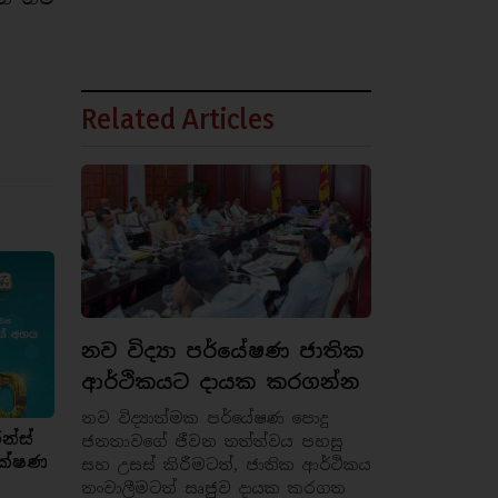
Related Articles
නව විද්‍යා පර්යේෂණ ජාතික
ආර්ථිකයට දායක කරගන්න
නව විද්‍යාත්මක පර්යේෂණ පොදු
න්ස්
ජනතාවගේ ජීවන තත්ත්වය පහසු
රක්ෂණ
සහ උසස් කිරීමටත්, ජාතික ආර්ථිකය
නංවාලීමටත් සෘජුව දායක කරගත