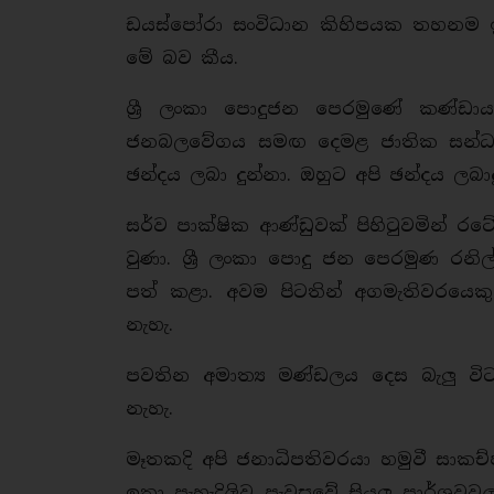
ඩයස්පෝරා සංවිධාන කිහිපයක තහනම ඉවත්
මේ බව කීය.
ශ්‍රී ලංකා පොදුජන පෙරමුණේ කණ්ඩාය
ජනබලවේගය සමඟ දෙමළ ජාතික සන්ධා
ඡන්දය ලබා දුන්නා. ඔහුට අපි ඡන්දය ලබාද
සර්ව පාක්ෂික ආණ්ඩුවක් පිහිටුවමින් 
වුණා. ශ්‍රී ලංකා පොදු ජන පෙරමුණ රනි
පත් කළා. අවම පිටතින් අගමැතිවරයෙක
නැහැ.
පවතින අමාත්‍ය මණ්ඩලය දෙස බැලු වි
නැහැ.
මෑතකදි අපි ජනාධිපතිවරයා හමුවී සාකච්ඡ
ඉතා පැහැදිලිව පැවසුවේ සියලු පාර්ශවව