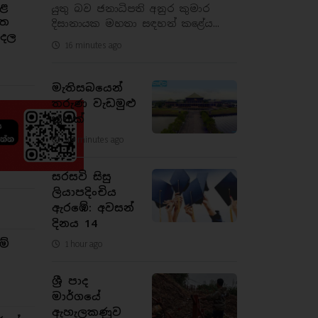
කළ
යුතු බව ජනාධිපති අනුර කුමාර
ිත
දිසානායක මහතා සඳහන් කළේය...
ුදල
16 minutes ago
මැතිසබයෙන්
තරුණ වැඩමුළු
තුනක්
49 minutes ago
සරසවි සිසු
ලියාපදිංචිය
ඇරඹේ: අවසන්
දිනය 14
ම්
1 hour ago
ශ්‍රී පාද
මාර්ගයේ
ඇහැලකණුව