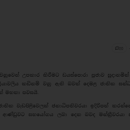
20
ුවෙන් උපකාර කිරීමට ඩයස්පොරා ප්‍රජාව සුදානමින්
රියාවලිය කඩිනම් වනු ඇති බවත් දෙමළ ජාතික සන්
‍යන් මහතා පවසයි.
ජාතික වැඩපිළිවෙලක් ජනාධිපතිවරයා ඉදිරිපත් කරන්න
ක ආණ්ඩුවට සහයෝගය ලබා දෙන බවද මන්ත්‍රීවරයා 