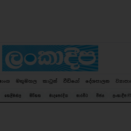
ෂාංග
මතුමහල
කාටූන්
වීඩියෝ
දේශපාලන
ව්‍යාපා
කෙළිමඬල
සිරිකත
මැදපෙරදිග
සාරවිට
විජය
ලංකාදීප FT