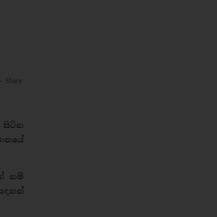
-
Share
 සිටින
ධානයේ
ේ නම්
සඳහන්