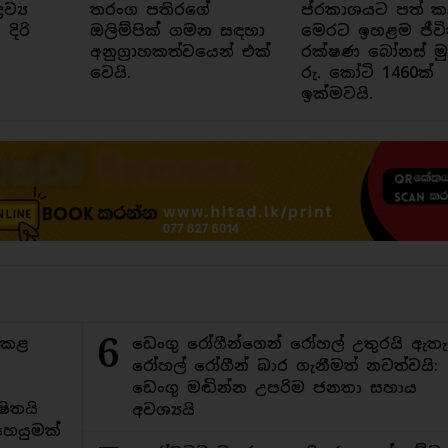
ව්‍ය
තරංග පතිරගේ
ප්රකාශයට පත් 
ිරි
ඔලිම්පික් ගමන සඳහා
මෙරට ඉහළම ජීව
අනුග්‍රාහකත්වයෙන් එක්
රක්ෂණ බෝනස් ම
වෙයි.
රු. කෝටි 1460ක්
ඉක්මවයි.
6
ිකළ
ඩෙංගු රෝගීන්ගෙන් රෝහල් උතුරයි ඇතැ
රෝහල් රෝගීන් බාර ගැනීමත් නවත්වයි:
ඩෙංගු මඬින්න උපරිම ජනතා සහාය
ිතයි
අවශ්‍යයි
ෙයුමක්