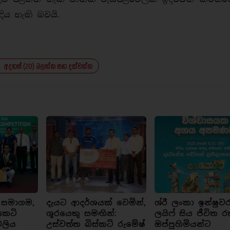
ය හැකි බවයි.
අදහස් (20) බලන්න සහ දක්වන්න
 සමාගම,
දැයට ආදර්ශයක් වෙමින්,
ශ්රී ලංකා ඉන්ෂුවර
කෙටි
ශූරයෙකු සමඟින්:
ලයිෆ් සිය ජීවිත 
වලිය
උස්වත්ත බිස්කට් රුමේෂ්
ඔප්පුහිමියන්ට