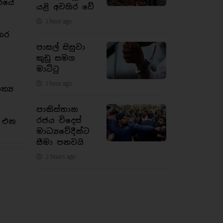
රයේ
යළි අවහිර වේ
1 hour ago
තර
පාසල් සිසුවා
කුඩු සමග
මාට්ටු
1 hour ago
්‍ය
පාකිස්තාන
රජය විදෙස්
න එන
මාධ්‍යවේදීන්ට
සීමා පනවයි
2 hours ago