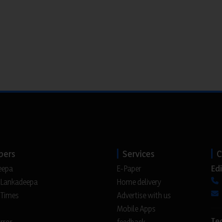
pers
Services
C
Edi
eepa
E-Paper
 Lankadeepa
Home delivery
 Times
Advertise with us
Mobile Apps
Te
irror
feedback