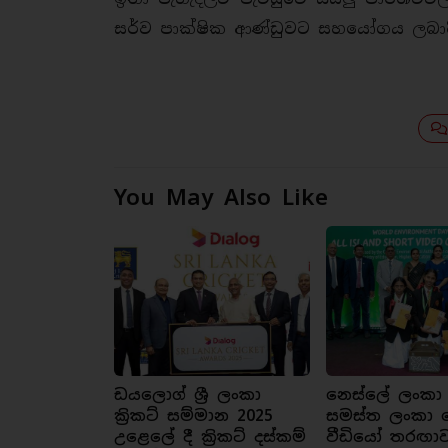
සර්ව පාක්ෂික ආණ්ඩුවට සහයෝගය ලබාදි
You May Also Like
ඩයලොග් ශ්‍රී ලංකා
නෙස්ලේ ලංකා
ක්‍රිකට් සම්මාන 2025
සමස්ත ලංකා 
උළෙලේ දී ක්‍රිකට් දස්කම්
වීඩියෝ තරඟා