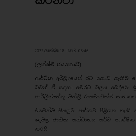
කරනවා‘‘
2022 අගෝස්තු 18 | පෙ.ව. 06:46
(ලක්ෂ්මී ජයකොඩි)
ආර්ථික අර්බුදයෙන් රට ගොඩ ගැනීම වෙන
බවත් ඒ සඳහා මෙරට බලය බෙදීමේ ක්‍
පාර්ලිමේන්තු මන්ත්‍රී රාසමානික්ම් සානක්
එමෙන්ම සියලුම පාර්ශව පිළිගත හැකි 
දෙමළ ජාතික සන්ධානය සර්ව පාක්ෂි
කරයි.