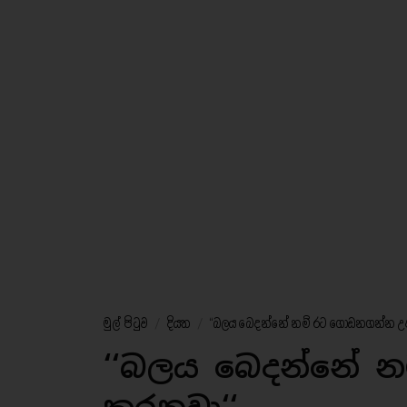
මුල් පිටුව
/
දියත
/
‘‘බලය බෙදන්නේ නම් රට ගොඩනගන්න උදව
‘‘බලය බෙදන්නේ න