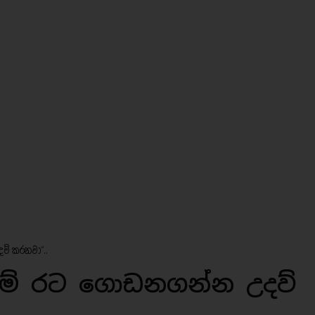
් කරනවා‘‘..
ම් රට ගොඩනගන්න උදව්