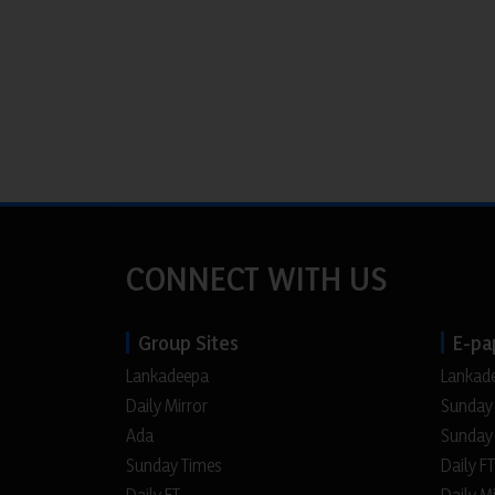
CONNECT WITH US
Group Sites
E-pa
Lankadeepa
Lankad
Daily Mirror
Sunday
Ada
Sunday
Sunday Times
Daily FT
Daily FT
Daily M