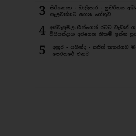
3
සිරිකොත - ඩාලිපාර - සුචරිතය 
පැලවත්තට ගහන හේතුව
4
අස්වැසුමලාභීන්ගෙන් රටට වැඩක් ග
විසිපන්දාහ අරගෙන නිකම් ඉන්න පුර
5
අනුර - පහින්ද - සජිත් කතරගම 
පෙරහරේ එකට