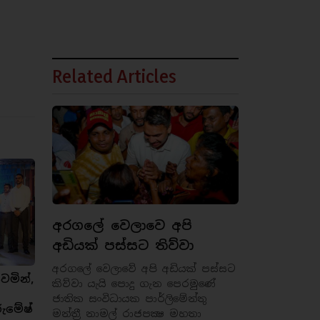
Related Articles
අරගලේ වෙලාවෙ අපි
අඩියක් පස්සට තිව්වා
අරගලේ වෙලාවේ අපි අඩියක් පස්සට
ෙමින්,
කිව්වා යැයි පොදු ගැන පෙරමුණේ
ජාතික සංවිධායක පාර්ලිමේන්තු
රුමේෂ්
මන්ත්‍රී නාමල් රාජපක්‍ෂ මහතා