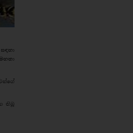
ර සඳහා
 මහතා
ුවන්ගේ
ක තිබූ