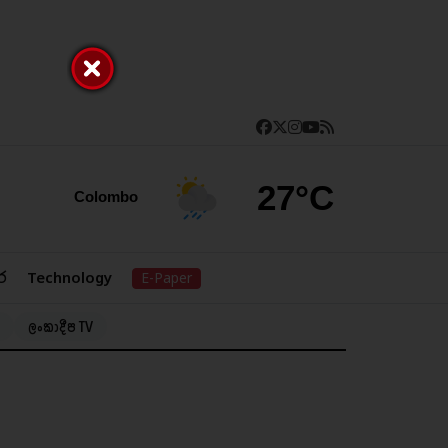
27°C
Colombo
ර
Technology
E-Paper
ලංකාදීප TV