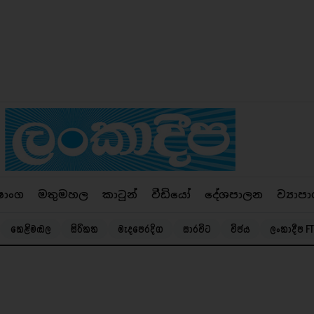
ෂාංග
මතුමහල
කාටූන්
වීඩියෝ
දේශපාලන
ව්‍යාපා
කෙළිමඬල
සිරිකත
මැදපෙරදිග
සාරවිට
විජය
ලංකාදීප FT