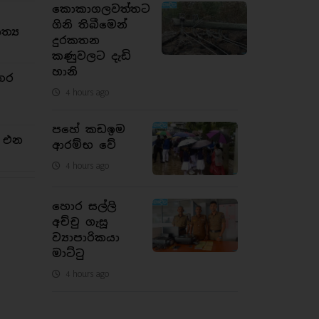
කොකාගලවත්තට
ගිනි තිබීමෙන්
්‍ය
දුරකතන
කණුවලට දැඩි
හානි
තර
4 hours ago
පහේ කඩඉම
න එන
ආරම්භ වේ
4 hours ago
හොර සල්ලි
අච්චු ගැසූ
ව්‍යාපාරිකයා
මාට්ටු
4 hours ago