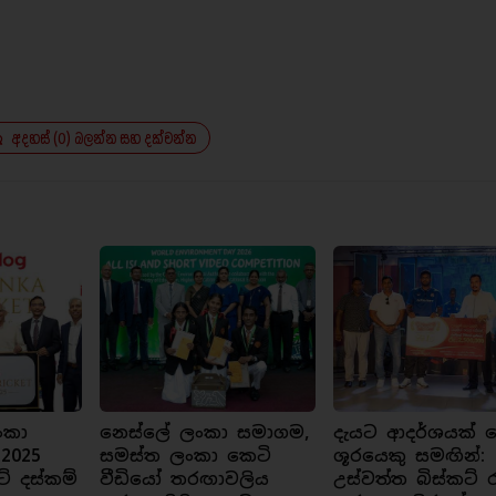
අදහස් (0) බලන්න සහ දක්වන්න
ංකා
නෙස්ලේ ලංකා සමාගම,
දැයට ආදර්ශයක් ව
 2025
සමස්ත ලංකා කෙටි
ශූරයෙකු සමඟින්:
ට් දස්කම්
වීඩියෝ තරඟාවලිය
උස්වත්ත බිස්කට් 