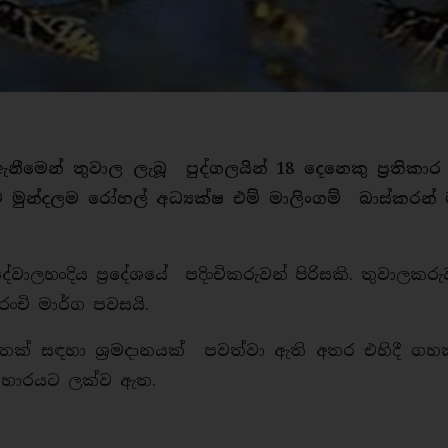
නීමෙන් තුවාල ලැබූ පුද්ගලයින් 18 දෙනෙකු ප‍්‍රතිකා
න්දලම රෝහල් අධ්‍යක්ෂ එම් මාලිංගම් බාස්කරන්
හංදිය ප‍්‍රදේශයේ පදිංචිකරුවන් පිරිසකි. තුවාලකර
ි මාර්ග පවසයි.
ුත්තක් සඳහා ශ‍්‍රමදානයක් පවත්වා ඇති අතර එහිදී ගහ
‍රහාරයට ලක්ව ඇත.