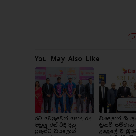
You May Also Like
රට වෙනුවෙන් පොදු රද
ඩයලොග් ශ්‍රී ල
මඩුලු රන්-රිදී දිනූ
ක්‍රිකට් සම්මාන
පුතුන්ට ඩයලොග්
උළෙලේ දී ක්‍රික