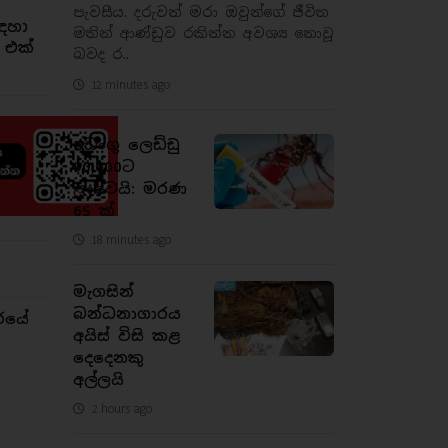
පැවසීය. දරුවන් මරා ඔවුන්ගේ ජීවිත
ඳහා
මතින් ආණ්ඩුව රකින්න අවශ්‍ය නොවූ
 එක්
බවද ර..
12 minutes ago
ඩෙංගු ලෙඩ්ඩු
90,000ට
ළංවෙයි: මරණ
65 ක්
18 minutes ago
මැගසින්
බන්ධනාගාරය
රයේ
අයිස් විසි කළ
දෙදෙනකු
අල්ලයි
2 hours ago