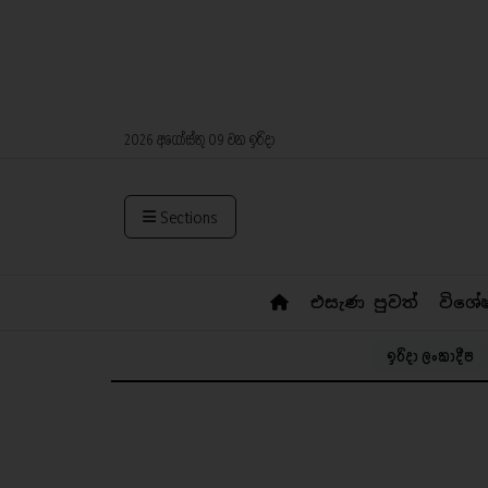
2026 අගෝස්තු 09 වන ඉරිදා
Sections
එසැණ පුවත්
විශේ
ඉරිදා ලංකාදීප