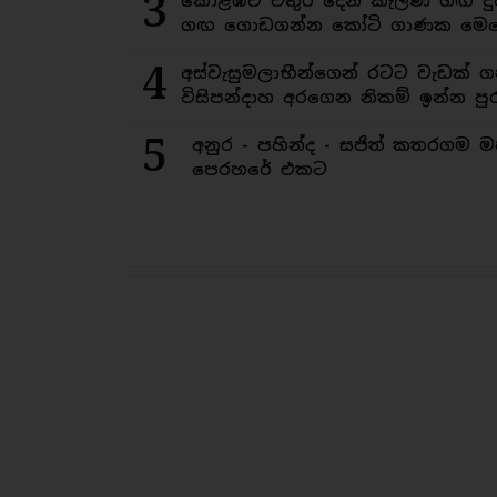
3
කොළඹට වතුර දෙන කැලණි ගඟ දුෂ
ගඟ ගොඩගන්න කෝටි ගාණක මෙහ
4
අස්වැසුමලාභීන්ගෙන් රටට වැඩක් ග
විසිපන්දාහ අරගෙන නිකම් ඉන්න පුර
5
අනුර - පහින්ද - සජිත් කතරගම 
පෙරහරේ එකට