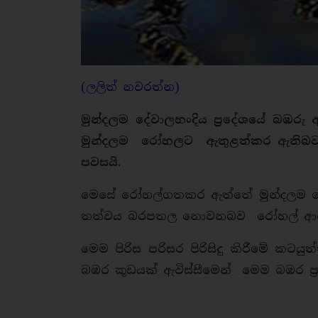
(ලලිත් නවරත්න)
මුන්දලම දේවාලහංදිය ප‍්‍රදේශයේ බඹරු ඇ
මුන්දලම රෝහලට ඇතුළත්කර ඇතිබව මු
පවසයි.
මෙසේ රෝහල්ගතකර ඇත්තේ මුන්දලම දේවාල
තත්වය බරපතල නොවනබව රෝහල් ආරංච
මෙම පිරිස පරිසර පිරිසිදු කිරීමේ කටය
බඹර කූඩයක් ඇවිස්සීමෙන් මෙම බඹර ප‍්