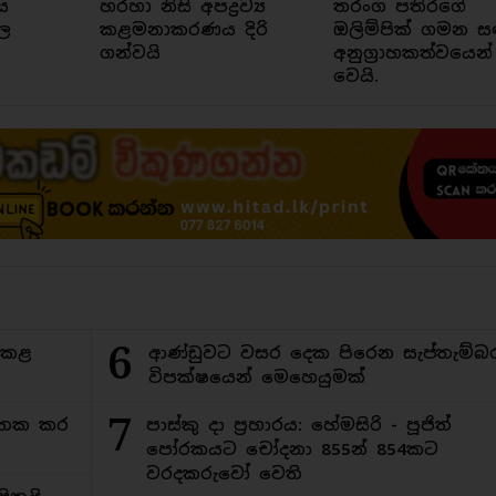
ය
හරහා නිසි අපද්‍රව්‍ය
තරංග පතිරගේ
ල
කළමනාකරණය දිරි
ඔලිම්පික් ගමන ස
ගන්වයි
අනුග්‍රාහකත්වයෙන්
වෙයි.
6
ිකළ
ආණ්ඩුවට වසර දෙක පිරෙන සැප්තැම්බ
විපක්ෂයෙන් මෙහෙයුමක්
7
අමතක කර
පාස්කු දා ප්‍රහාරය: හේමසිරි - පූජිත්
පෝරකයට චෝදනා 855න් 854කට
වරදකරුවෝ වෙති