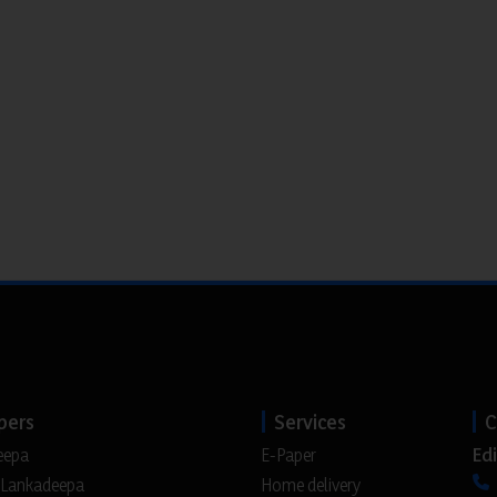
pers
Services
C
Edi
eepa
E-Paper
 Lankadeepa
Home delivery