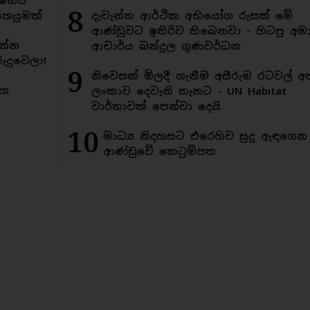
ිතයි
8
ෙයුමක්
දැවැන්ත ආර්ථික අභියෝග රුසක් මේ
ආණ්ඩුවට ඉතිරිව තිබෙනවා - හිටපු අමාත
න්න
ආචාර්ය බන්දුල ගුණවර්ධන
ුදුවෙලා!
9
නිවෙසක් මිලදී ගැනීම අසීරුම රටවල් අ
මහ
ලංකාව දෙවැනි තැනට - UN Habitat
වාර්තාවක් පෙන්වා දෙයි
10
මාධ්‍ය නිදහසට එරෙහිව සුදු ඇඳගෙ
ආණ්ඩුවේ කෙටුම්පත