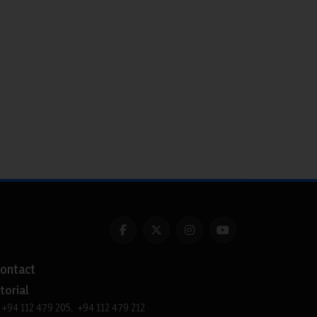
ontact
torial
+94 112 479 205, +94 112 479 212