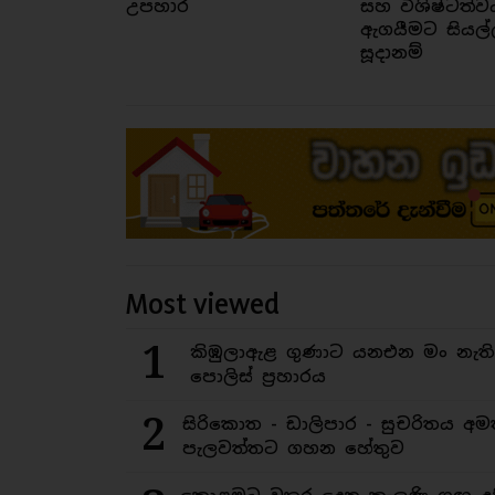
උපහාර
සහ විශිෂ්ටත්ව
ඇගයීමට සියල්
සූදානම්
Most viewed
1
කිඹුලාඇළ ගුණාට යනඑන මං නැත
පොලිස් ප්‍රහාරය
2
සිරිකොත - ඩාලිපාර - සුචරිතය 
පැලවත්තට ගහන හේතුව