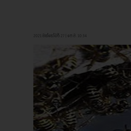
2021 ඔක්තෝබර් 27 | පෙ.ව. 10:34