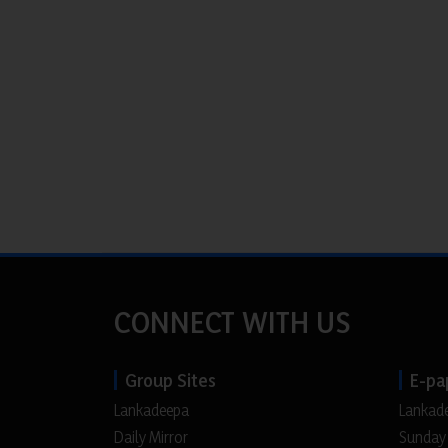
CONNECT WITH US
Group Sites
E-pa
Lankadeepa
Lankad
Daily Mirror
Sunday