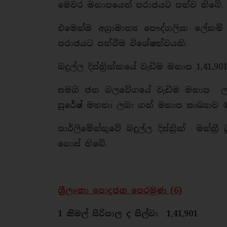
මෙවර මනාපයෙන් පරාජයට පත්ව තිබේ.
එමෙන්ම අග්‍රාමාත්‍ය පෞද්ගලික ලේක
පරාජයට පත්වීම විශේෂත්වයකි.
බදුල්ල දිස්ත්‍රික්කයේ වැඩිම මනාප 1,41,
සමගි ජන බලවේගයේ වැඩිම මනාප ලබා
සුරේෂ් මහතා ලබා ගත් මනාප සංඛ්‍යාව 49
පාර්ලිමේන්තුවේ බදුල්ල දිස්ත්‍රික් මන
ගොස් තිබේ.
ශ්‍රීලංකා පොදුජන පෙරමුණ (6)
1 නිමල් සිරිපාල ද සිල්වා 1,41,901