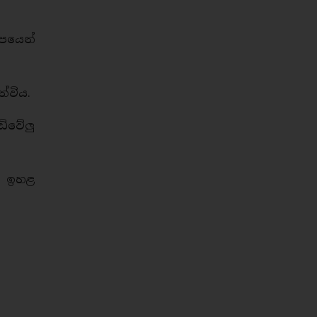
පයෙන්
්විය.
ිවේලු
වා ඉහළ