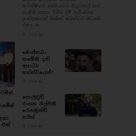
ආරක්ෂිතව ඉන්දියාවට පිටුවහල් කර
ගැනීම සඳහා විවිධ ද්වී පාර්ශ්වික
යාන්ත්‍රණයන් ඔස්සේ අඛන්ඩව මධ්‍යම
රජය ශ..
1 hour ago
මොජ්තබා
කමේනි දැඩි
අසාධ්‍ය
තත්ත්වයෙන්?
1 hour ago
ෙමින්,
හොලිවුඩ්
රංගන ශිල්පිනී
රුමේෂ්
රොසමුන්ඩ්
පයික්
ඳහා
 එක්
1 hour ago