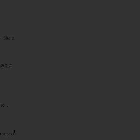
-
Share
ැනීමට
ය .
්ෂකයන්