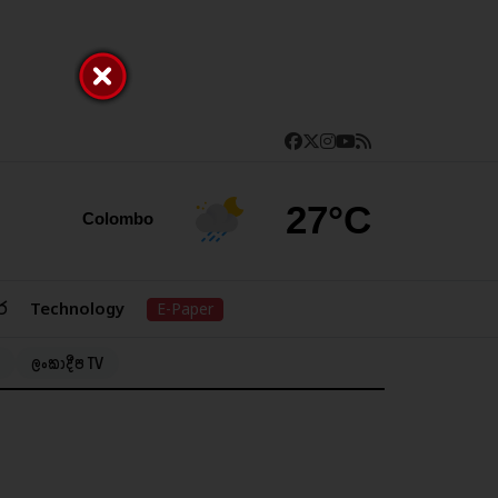
27°C
Colombo
ර
Technology
E-Paper
ලංකාදීප TV