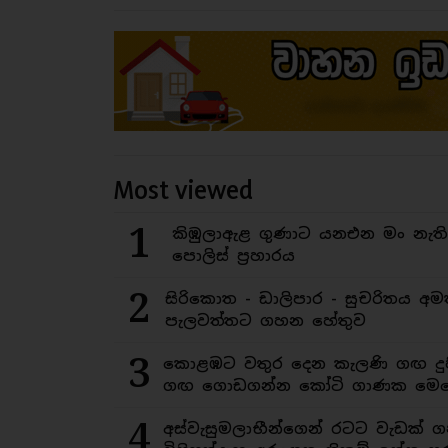
Most viewed
1
කිඹුලාඇළ ගුණාට යනඑන මං නැත
පොලිස් ප්‍රහාරය
2
සිරිකොත - ඩාලිපාර - සුචරිතය 
පැලවත්තට ගහන හේතුව
3
කොළඹට වතුර දෙන කැලණි ගඟ දුෂ
ගඟ ගොඩගන්න කෝටි ගාණක මෙහ
4
අස්වැසුමලාභීන්ගෙන් රටට වැඩක් ග