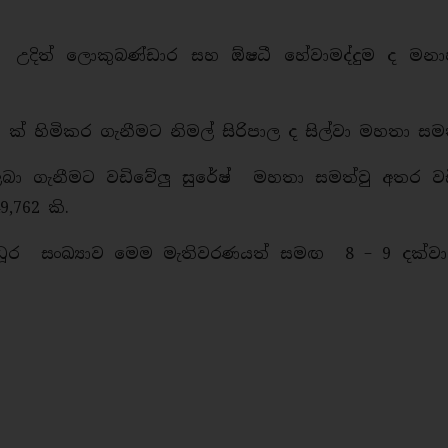
ම් උදිත් ලොකුබණ්ඩාර සහ ඕෂධී හේවාමද්දුම ද මනා
901 ක් හිමිකර ගැනීමට නිමල් සිරිපාල ද සිල්වා මහතා සමත
 ගැනීමට වඩිවේලු සුරේෂ් මහතා සමත්වු අතර වඩ
,762 කි.
්ත්‍රී ධූර සංඛ්‍යාව මෙම මැතිවරණයත් සමඟ 8 – 9 දක්