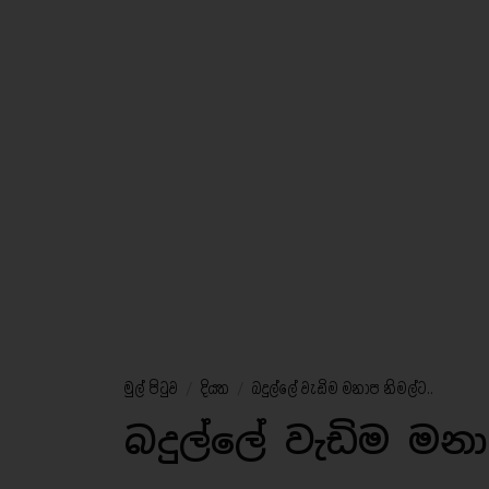
මුල් පිටුව
/
දියත
/
බදුල්ලේ වැඩිම මනාප නිමල්ට..
බදුල්ලේ වැඩිම මන