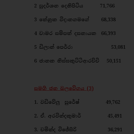
2 සුදර්ශන දෙනිපිටිය 71,766
3 තේනුක විදානගමගේ 68,338
4 චාමර සම්පත් දසනායක 66,393
5 ඩිලාන් පෙර්රා 53,081
6 ජානක තිස්සකුට්ටිආරච්චි 50,151
සමගි ජන බලවේගය (3)
1. වඩිවේලු සුරේෂ් 49,762
2. ඒ. අරවින්දකුමාර් 45,491
3. චමින්ද විජේසිරි 36,291