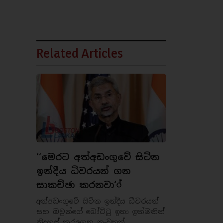
Related Articles
‘‘මෙරට අත්අඩංගුවේ සිටින
ඉන්දීය ධිවරයන් ගන
සාකච්ඡා කරනවා‘්
අත්අඩංගුවේ සිටින ඉන්දීය ධීවරයන්
සහ ඔවුන්ගේ බෝට්ටු ඉතා ඉක්මනින්
නිදහස් කරගෙන නැවතත්