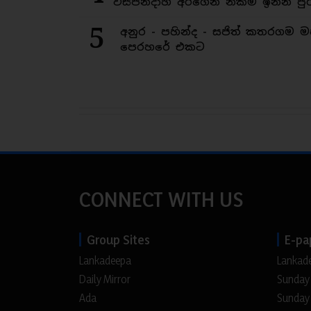
විසිපන්දාහ අරගෙන නිකම් ඉන්න පුර
5
අනුර - පහින්ද - සජිත් කතරගම 
පෙරහරේ එකට
CONNECT WITH US
Group Sites
E-pa
Lankadeepa
Lankad
Daily Mirror
Sunday
Ada
Sunday