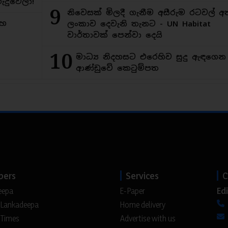
ුදුවෙලා!
9
නිවෙසක් මිලදී ගැනීම අසීරුම රටවල් අ
මහ
ලංකාව දෙවැනි තැනට - UN Habitat
වාර්තාවක් පෙන්වා දෙයි
10
මාධ්‍ය නිදහසට එරෙහිව සුදු ඇඳගෙ
ආණ්ඩුවේ කෙටුම්පත
pers
Services
C
Edi
eepa
E-Paper
 Lankadeepa
Home delivery
 Times
Advertise with us