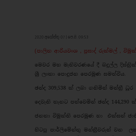
2020 අගෝස්තු 07 | පෙ.ව. 09:53
(පාලිත ආරියවංශ , ප්‍රසාද් රුක්මල් , විමු
මෙවර මහ මැතිවරණයේ දී බදුල්ල දිස්ත
ශ්‍රී ලංකා පොදුජන පෙරමුණ සමත්විය.
ඡන්ද 309,538 ක් ලබා ගනිමින් මන්ත්‍රී ධූ
දෙවැනි තැනට පත්වෙමින් ඡන්ද 144,290 ක
ජනතා විමුක්ති පෙරමුණ හා එක්සත් ජා
හිටපු පාර්ලිමේන්තු මන්ත්‍රීවරුන් වන