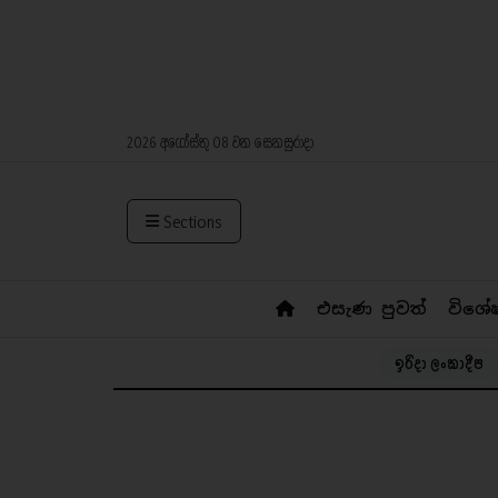
2026 අගෝස්තු 08 වන සෙනසුරාදා
Sections
එසැණ පුවත්
විශේ
ඉරිදා ලංකාදීප