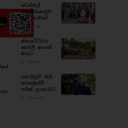
ඩෙන්සිල්
කොබ්බෑකඩුව
ගුණ සැමරේ
1 hour ago
ස්කැවේටරය
පෙරලී අයෙක්
මරුට
1 hour ago
රයේ
හොලිවුඩ් නිලි
රොසමුන්ඩ්
පයික් ලංකාවට
්‍ය
2 hours ago