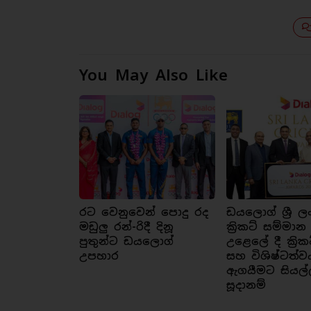
You May Also Like
රට වෙනුවෙන් පොදු රද
ඩයලොග් ශ්‍රී ල
මඩුලු රන්-රිදී දිනූ
ක්‍රිකට් සම්මාන
පුතුන්ට ඩයලොග්
උළෙලේ දී ක්‍රික
උපහාර
සහ විශිෂ්ටත්ව
ඇගයීමට සියල්
සූදානම්