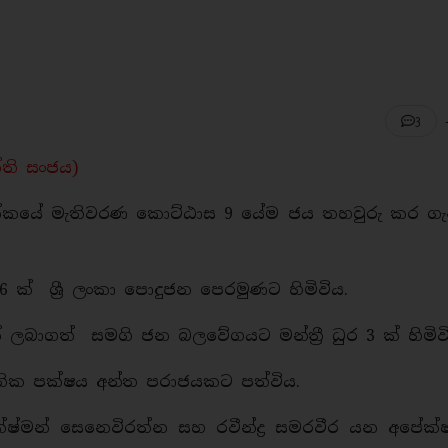
3
ක්ති සංජය)
්‍රික්කයේ මැතිවරණ කොට්ඨාස 9 යේම ජය තහවුරු කර ග
ර 6 ක් ශ්‍රී ලංකා පොදුජන පෙරමුණට හිමිවිය.
් ලබාගත් සමගි ජන බලවේගයට මන්ත්‍රී ධුර 3 ක් හිමිවි
තික පක්ෂය අන්ත පරාජයකට පත්විය.
 ලක්ෂ්මන් සෙනෙවිරත්න සහ රවීන්ද්‍ර සමරවීර යන අපේක