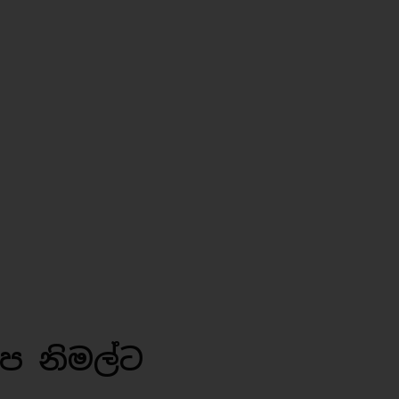
ාප නිමල්ට