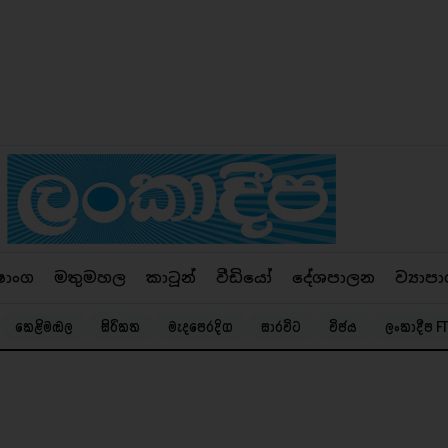
ෂාංග
මතුමහල
කාටූන්
වීඩියෝ
දේශපාලන
ව්‍යාපා
කෙළිමඬල
සිරිකත
මැදපෙරදිග
සාරවිට
විජය
ලංකාදීප FT