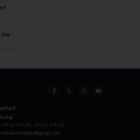
තර
න එන
ontact
torial
+94 112 479 205, +94 112 479 212
esenalankadeepa@gmail.com