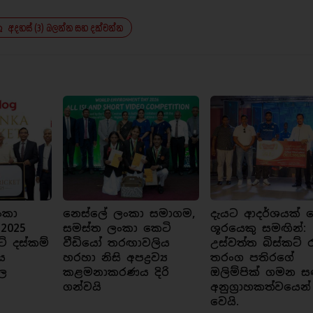
අදහස් (3) බලන්න සහ දක්වන්න
ංකා
නෙස්ලේ ලංකා සමාගම,
දැයට ආදර්ශයක් ව
 2025
සමස්ත ලංකා කෙටි
ශූරයෙකු සමඟින්:
ට් දස්කම්
වීඩියෝ තරඟාවලිය
උස්වත්ත බිස්කට් 
ය
හරහා නිසි අපද්‍රව්‍ය
තරංග පතිරගේ
ල
කළමනාකරණය දිරි
ඔලිම්පික් ගමන ස
ගන්වයි
අනුග්‍රාහකත්වයෙන්
වෙයි.