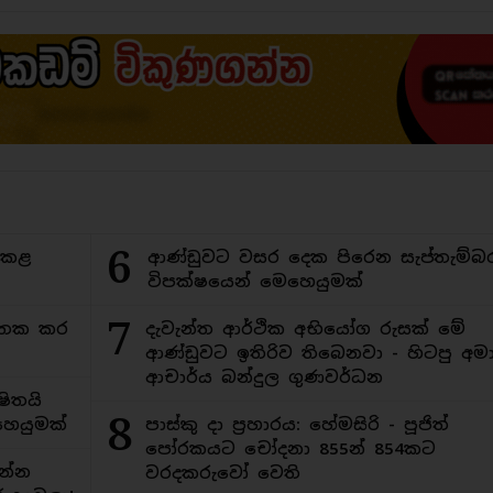
6
ිකළ
ආණ්ඩුවට වසර දෙක පිරෙන සැප්තැම්බ
විපක්ෂයෙන් මෙහෙයුමක්
7
අමතක කර
දැවැන්ත ආර්ථික අභියෝග රුසක් මේ
ආණ්ඩුවට ඉතිරිව තිබෙනවා - හිටපු අමාත
ආචාර්ය බන්දුල ගුණවර්ධන
ිතයි
8
ෙයුමක්
පාස්කු දා ප්‍රහාරය: හේමසිරි - පූජිත්
පෝරකයට චෝදනා 855න් 854කට
න්න
වරදකරුවෝ වෙති