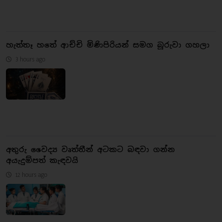
හැත්තෑ හතේ ආච්චි මිණිපිරියන් සමග බූරුවා ගහලා
3 hours ago
අතුරු වෛද්‍ය වෘත්තීන් අටකට බඳවා ගන්න
අයැදුම්පත් කැඳවයි
12 hours ago