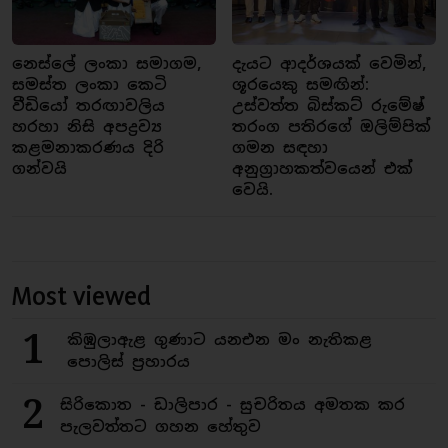
නෙස්ලේ ලංකා සමාගම,
දැයට ආදර්ශයක් වෙමින්,
සමස්ත ලංකා කෙටි
ශූරයෙකු සමඟින්:
වීඩියෝ තරඟාවලිය
උස්වත්ත බිස්කට් රුමේෂ්
හරහා නිසි අපද්‍රව්‍ය
තරංග පතිරගේ ඔලිම්පික්
කළමනාකරණය දිරි
ගමන සඳහා
ගන්වයි
අනුග්‍රාහකත්වයෙන් එක්
වෙයි.
Most viewed
1
කිඹුලාඇළ ගුණාට යනඑන මං නැතිකළ
පොලිස් ප්‍රහාරය
2
සිරිකොත - ඩාලිපාර - සුචරිතය අමතක කර
පැලවත්තට ගහන හේතුව