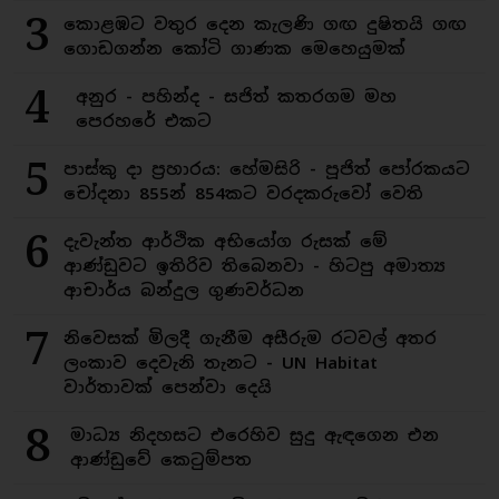
3
කොළඹට වතුර දෙන කැලණි ගඟ දුෂිතයි ගඟ
ගොඩගන්න කෝටි ගාණක මෙහෙයුමක්
4
අනුර - පහින්ද - සජිත් කතරගම මහ
පෙරහරේ එකට
5
පාස්කු දා ප්‍රහාරය: හේමසිරි - පූජිත් පෝරකයට
චෝදනා 855න් 854කට වරදකරුවෝ වෙති
6
දැවැන්ත ආර්ථික අභියෝග රුසක් මේ
ආණ්ඩුවට ඉතිරිව තිබෙනවා - හිටපු අමාත්‍ය
ආචාර්ය බන්දුල ගුණවර්ධන
7
නිවෙසක් මිලදී ගැනීම අසීරුම රටවල් අතර
ලංකාව දෙවැනි තැනට - UN Habitat
වාර්තාවක් පෙන්වා දෙයි
8
මාධ්‍ය නිදහසට එරෙහිව සුදු ඇඳගෙන එන
ආණ්ඩුවේ කෙටුම්පත