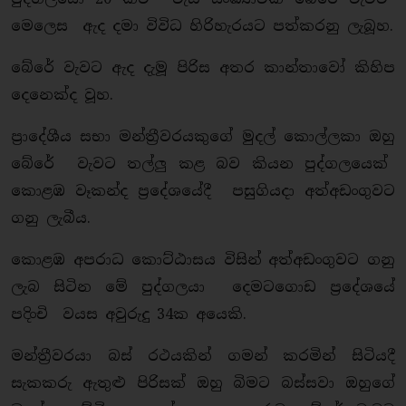
මෙලෙස ඇද දමා විවිධ හිරිහැරයට පත්කරනු ලැබූහ.
බේරේ වැවට ඇද දැමූ පිරිස අතර කාන්තාවෝ කිහිප
දෙනෙක්ද වූහ.
ප්‍රාදේශීය සභා මන්ත්‍රීවරයකුගේ මුදල් කොල්ලකා ඔහු
බේරේ වැවට තල්ලු කළ බව කියන පුද්ගලයෙක්
කොළඹ වෑකන්ද ප්‍රදේශයේදී පසුගියදා අත්අඩංගුවට
ගනු ලැබීය.
කොළඹ අපරාධ කොට්ඨාසය විසින් අත්අඩංගුවට ගනු
ලැබ සිටින මේ පුද්ගලයා දෙමටගොඩ ප්‍රදේශයේ
පදිංචි වයස අවුරුදු 34ක අයෙකි.
මන්ත්‍රීවරයා බස් රථයකින් ගමන් කරමින් සිටියදී
සැකකරු ඇතුළු පිරිසක් ඔහු බිමට බස්සවා ඔහුගේ