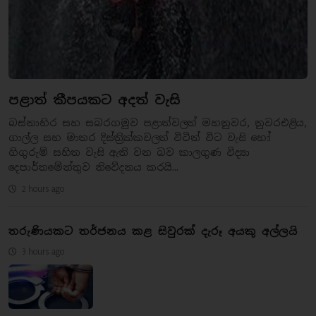
පළාත් කීපයකට අදත් වැසි
බස්නාහිර සහ සබරගමුව පළාත්වලත් මහනුවර, නුවරඑළිය,
ගාල්ල සහ මාතර දිස්ත්‍රික්කවලත් විටින් විට වැසි හෝ
ගිගුරුම් සහිත වැසි ඇති වන බව කාලගුණ විද්‍යා
දෙපාර්තමේන්තුව නිවේදනය කරයි...
2 hours ago
තරුණියකට තර්ජනය කළ සිවුරක් දැරූ අයකු අල්ලයි
3 hours ago