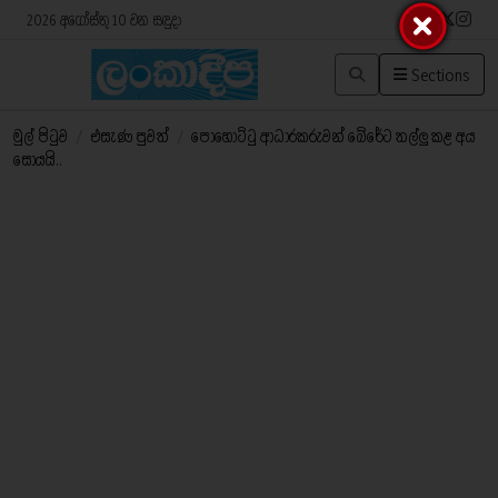
2026 අගෝස්තු 10 වන සඳුදා
Sections
මුල් පිටුව
/
එසැණ පුවත්
/
පොහොට්ටු ආධාරකරුවන් බේරේට තල්ලු කළ අය
සොයයි..