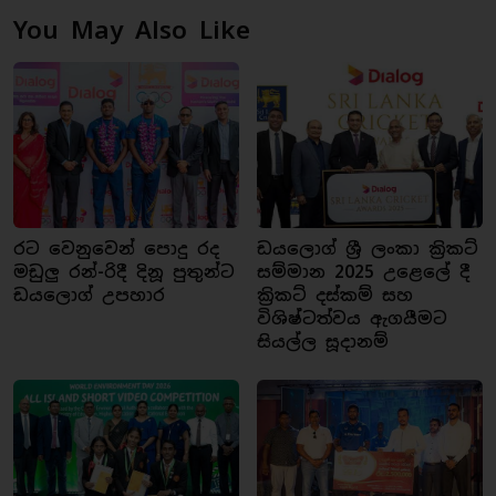
You May Also Like
රට වෙනුවෙන් පොදු රද
ඩයලොග් ශ්‍රී ලංකා ක්‍රිකට්
මඩුලු රන්-රිදී දිනූ පුතුන්ට
සම්මාන 2025 උළෙලේ දී
ඩයලොග් උපහාර
ක්‍රිකට් දස්කම් සහ
විශිෂ්ටත්වය ඇගයීමට
සියල්ල සූදානම්