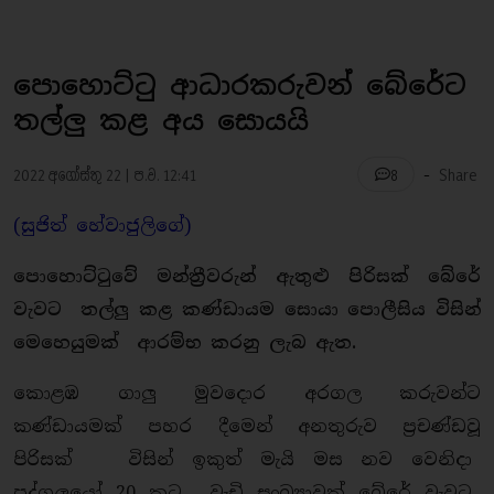
පොහොට්ටු ආධාරකරුවන් බේරේට
තල්ලු කළ අය සොයයි
-
2022 අගෝස්තු 22 | ප.ව. 12:41
Share
8
(සුජිත් හේවාජුලිගේ)
පොහොට්ටුවේ මන්ත්‍රීවරුන් ඇතුළු පිරිසක් බේරේ
වැවට තල්ලු කළ කණ්ඩායම සොයා පොලීසිය විසින්
මෙහෙයුමක් ආරම්භ කරනු ලැබ ඇත.
කොළඹ ගාලු මුවදොර අරගල කරුවන්ට
කණ්ඩායමක් පහර දීමෙන් අනතුරුව ප්‍රචණ්ඩවූ
පිරිසක් විසින් ඉකුත් මැයි මස නව වෙනිදා
පුද්ගලයෝ 20 කට වැඩි සංඛ්‍යාවක් බේරේ වැවට