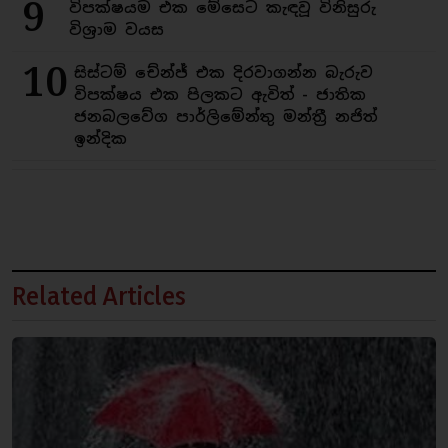
9
විපක්ෂයම එක මේසෙට කැඳවූ විනිසුරු
විශ්‍රාම වයස
10
සිස්ටම් චේන්ජ් එක දිරවාගන්න බැරුව
විපක්ෂය එක පිලකට ඇවිත් - ජාතික
ජනබලවේග පාර්ලිමේන්තු මන්ත්‍රී නජිත්
ඉන්දික
Related Articles