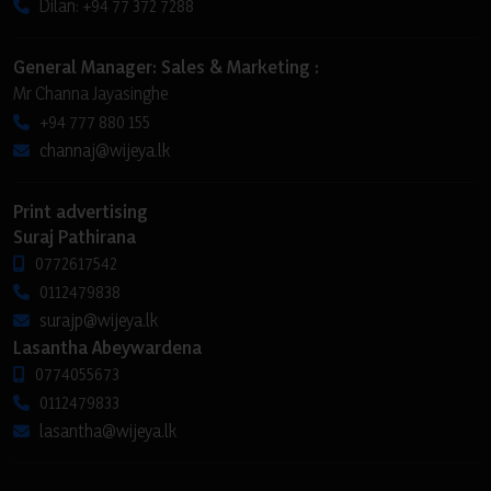
Dilan: +94 77 372 7288
General Manager: Sales & Marketing :
Mr Channa Jayasinghe
+94 777 880 155
channaj@wijeya.lk
Print advertising
Suraj Pathirana
0772617542
0112479838
surajp@wijeya.lk
Lasantha Abeywardena
0774055673
0112479833
lasantha@wijeya.lk