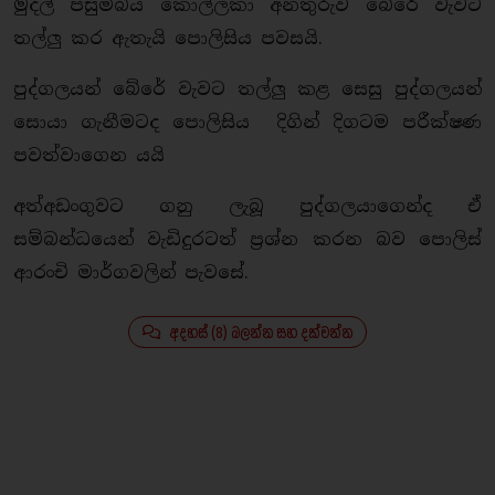
මුදල් පසුම්බිය කොල්ලකා අනතුරුව බේරේ වැවට
තල්ලු කර ඇතැයි පොලිසිය පවසයි.
පුද්ගලයන් බේරේ වැවට තල්ලු කළ සෙසු පුද්ගලයන්
සොයා ගැනීමටද පොලිසිය දිගින් දිගටම පරීක්ෂණ
පවත්වාගෙන යයි
අත්අඩංගුවට ගනු ලැබූ පුද්ගලයාගෙන්ද ඒ
සම්බන්ධයෙන් වැඩිදුරටත් ප්‍රශ්න කරන බව පොලිස්
ආරංචි මාර්ගවලින් පැවසේ.
අදහස් (8) බලන්න සහ දක්වන්න