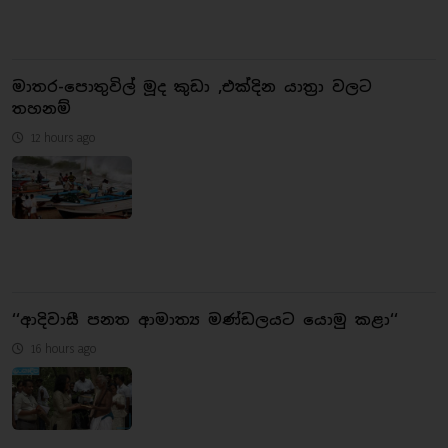
මාතර-පොතුවිල් මූද කුඩා ,එක්දින යාත්‍රා වලට
තහනම්
12 hours ago
‘‘ආදිවාසී පනත ආමාත්‍ය මණ්ඩලයට යොමු කළා‘‘
16 hours ago