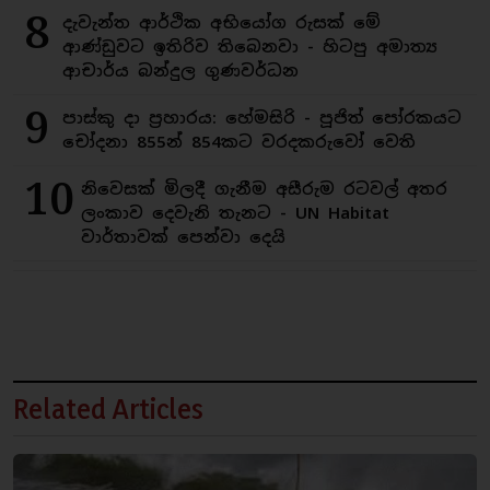
8
දැවැන්ත ආර්ථික අභියෝග රුසක් මේ
ආණ්ඩුවට ඉතිරිව තිබෙනවා - හිටපු අමාත්‍ය
ආචාර්ය බන්දුල ගුණවර්ධන
9
පාස්කු දා ප්‍රහාරය: හේමසිරි - පූජිත් පෝරකයට
චෝදනා 855න් 854කට වරදකරුවෝ වෙති
10
නිවෙසක් මිලදී ගැනීම අසීරුම රටවල් අතර
ලංකාව දෙවැනි තැනට - UN Habitat
වාර්තාවක් පෙන්වා දෙයි
Related Articles