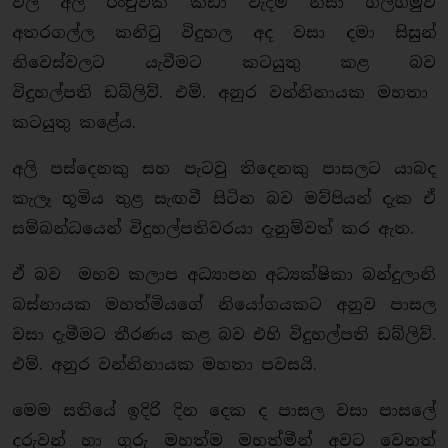
වල් අලි රංචුවක් කඩා වැදීම නිසා ගල්ගමුව
අතරගල්ල කනිටු විදුහල අද වසා දමා සිසුන්
නිවෙස්වලට යැවීමට කටයුතු කළ බව
විදුහල්පති ඩබ්ලිව්. එම්. අනුර වන්නිනායක මහතා
කටයුතු කළේය.
අලි පස්දෙනකු සහ පැටවු තිදෙනකු පාසලට යාබද
කැලෑ භූමිය තුළ සැඟවී සිටින බව මව්පියන් දැක ඒ
සම්බන්ධයෙන් විදුහල්පතිවරයා දැනුම්වත් කර ඇත.
ඒ බව මහව කලාප අධ්‍යාපන අධ්‍යක්ෂිකා බන්දුලානි
බස්නායක මහත්මියගේ නියෝගයකට අනුව පාසල
වසා දැමීමට තීරණය කළ බව එහි විදුහල්පති ඩබ්ලිව්.
එම්. අනුර වන්නිනායක මහතා පවසයි.
මෙම සතියේ ඉදිරි දින දෙක ද පාසල වසා පාසලේ
දරුවන් හා ගුරු මහත්ම මහත්මීන් අවට වෙනත්