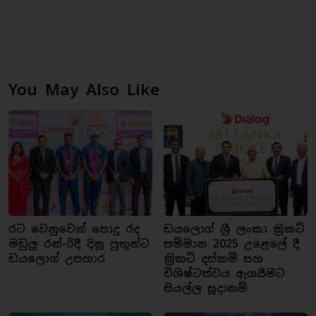
You May Also Like
රට වෙනුවෙන් පොදු රද
ඩයලොග් ශ්‍රී ලංකා ක්‍රිකට්
මඩුලු රන්-රිදී දිනූ පුතුන්ට
සම්මාන 2025 උළෙලේ දී
ඩයලොග් උපහාර
ක්‍රිකට් දස්කම් සහ
විශිෂ්ටත්වය ඇගයීමට
සියල්ල සූදානම්