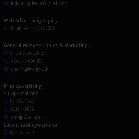
iridalankadeepa@gmail.com
Web Advertising Inquiry
Dilan: +94 77 372 7288
General Manager: Sales & Marketing :
Mr Channa Jayasinghe
+94 777 880 155
channaj@wijeya.lk
Print advertising
Suraj Pathirana
0772617542
0112479838
surajp@wijeya.lk
Lasantha Abeywardena
0774055673