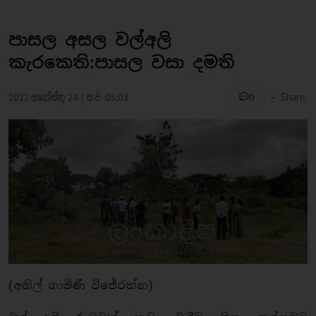
පාසල අසල වල්අලි
කැරකෙති:පාසල වසා දමති
-
2022 අගෝස්තු 24 | ප.ව. 05:03
Share
0
(අනිල් ගාමිණී විජේරත්න)