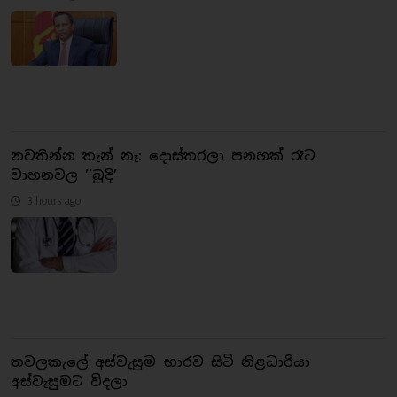
නවතින්න තැන් නෑ: දොස්තරලා පනහක් රෑට
වාහනවල ’’බුදි’
3 hours ago
තවලකැලේ අස්වැසුම භාරව සිටි නිළධාරියා
අස්වැසුමට විදලා