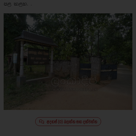
පළ කළහ. .
අදහස් (0) බලන්න සහ දක්වන්න