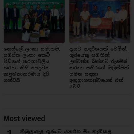
නෙස්ලේ ලංකා සමාගම,
දැයට ආදර්ශයක් වෙමින්,
සමස්ත ලංකා කෙටි
ශූරයෙකු සමඟින්:
වීඩියෝ තරඟාවලිය
උස්වත්ත බිස්කට් රුමේෂ්
හරහා නිසි අපද්‍රව්‍ය
තරංග පතිරගේ ඔලිම්පික්
කළමනාකරණය දිරි
ගමන සඳහා
ගන්වයි
අනුග්‍රාහකත්වයෙන් එක්
වෙයි.
Most viewed
කිඹුලාඇළ ගුණාට යනඑන මං නැතිකළ