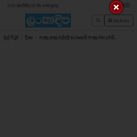
2026 අගෝස්තු 08 වන සෙනසුරාදා
Sections
මුල් පිටුව
/
දියත
/
පාසල අසල වල්අලි කැරකෙති:පාසල වසා දමති..