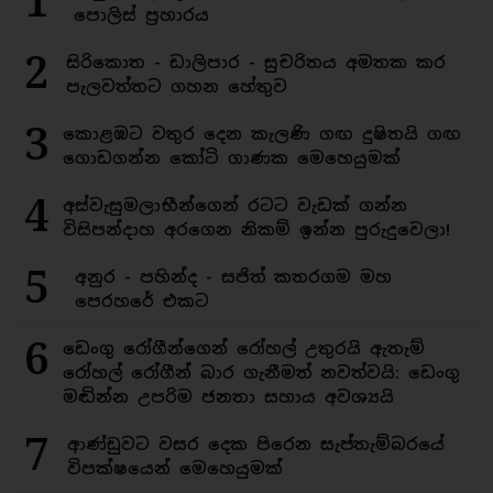
1
පොලිස් ප්‍රහාරය
2
සිරිකොත - ඩාලිපාර - සුචරිතය අමතක කර
පැලවත්තට ගහන හේතුව
3
කොළඹට වතුර දෙන කැලණි ගඟ දුෂිතයි ගඟ
ගොඩගන්න කෝටි ගාණක මෙහෙයුමක්
4
අස්වැසුමලාභීන්ගෙන් රටට වැඩක් ගන්න
විසිපන්දාහ අරගෙන නිකම් ඉන්න පුරුදුවෙලා!
5
අනුර - පහින්ද - සජිත් කතරගම මහ
පෙරහරේ එකට
6
ඩෙංගු රෝගීන්ගෙන් රෝහල් උතුරයි ඇතැම්
රෝහල් රෝගීන් බාර ගැනීමත් නවත්වයි: ඩෙංගු
මඬින්න උපරිම ජනතා සහාය අවශ්‍යයි
7
ආණ්ඩුවට වසර දෙක පිරෙන සැප්තැම්බරයේ
විපක්ෂයෙන් මෙහෙයුමක්