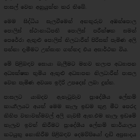
පාසල් වෙත අනුයුක්ත කර තිබේ.
මෙම සිද්ධිය සැලවීමෙන් අනතුරුව අඹන්පොල
පොලිස් ස්ථානාධිපති පොලිස් පරීක්ෂක සමන්
පෙරේරා ඇතුළු පොලිස් නිලධාරීන් පිරිසක් පැමිණ අලි
පන්නා දැමීමට උත්සාහ ගත්තද එය අසාර්ථක විය.
මේ පිළිබඳව සොයා බැලීමට මහව කලාප අධ්‍යාපන
අධ්‍යක්ෂක තුමිය ඇතුළු අධ්‍යාපන නිලධාරීන් පාසල
වෙත පැමිණ අවශ්‍ය ඉදිරි උපදෙස් ලබා දුන්හ.
පාසලට යාබදව ඇහැටුවැව ප්‍රාදේශීය ලේකම්
කාර්‍යාලයට අයත් මෙම කැලෑ ඉඩම තුළ මීට පෙරද
කිහිප වතාවක්මවල් අලි ගැවසී ඇත.එම කැලෑ ඉඩමේ
කැලෑව ඉවත් කිරීමට ප්‍රාදේශීය ලේකම් කාර්යාලය
කටයුතු නොකිරීම පිළිබඳව දෙමව්පියෝ දැඩි අප්‍රසාදය