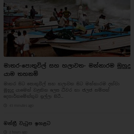
මාතර-පොතුවිල් සහ හලාවත- මන්නාරම මුහුදු
යාම තහනම්
මාතර සිට පොතුවිල් සහ හලාවත සිට මන්නාරම දක්වා
මුහුදු යාමෙන් වළකින ලෙස ධීවර හා ජලජ සම්පත්
දෙපාර්තමේන්තුව ඉල්ලා සිටී...
45 minutes ago
මන්ත්‍රී වැටුප ඉහළට
2 hours ago