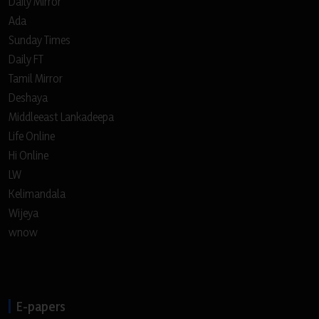
Daily Mirror
Ada
Sunday Times
Daily FT
Tamil Mirror
Deshaya
Middleeast Lankadeepa
Life Online
Hi Online
LW
Kelimandala
Wijeya
wnow
E-papers