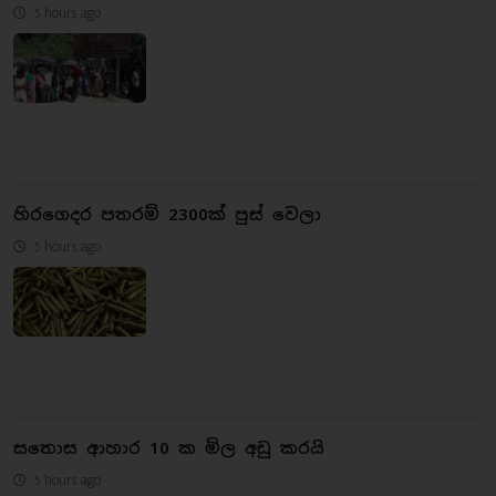
5 hours ago
හිරගෙදර පතරම් 2300ක් පුස් වෙලා
5 hours ago
සතොස ආහාර 10 ක මිල අඩු කරයි
5 hours ago