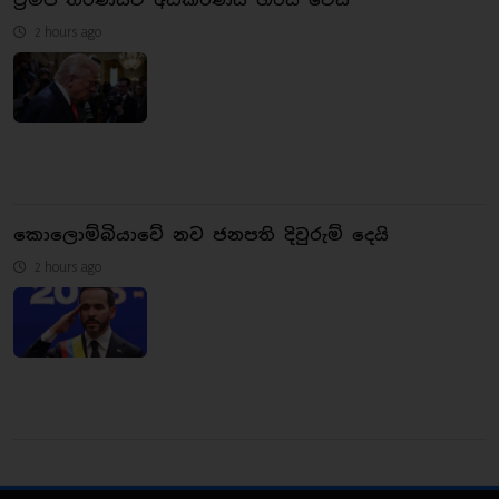
2 hours ago
කොලොම්බියාවේ නව ජනපති දිවුරුම් දෙයි
2 hours ago