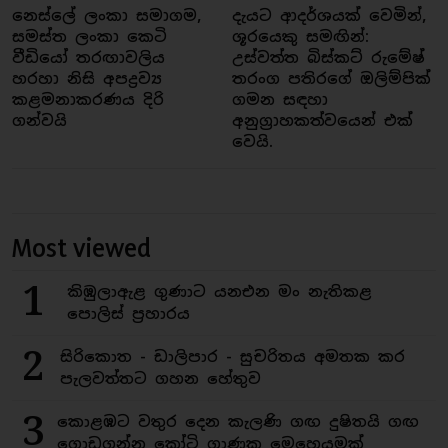
නෙස්ලේ ලංකා සමාගම,
දැයට ආදර්ශයක් වෙමින්,
සමස්ත ලංකා කෙටි
ශූරයෙකු සමඟින්:
වීඩියෝ තරඟාවලිය
උස්වත්ත බිස්කට් රුමේෂ්
හරහා නිසි අපද්‍රව්‍ය
තරංග පතිරගේ ඔලිම්පික්
කළමනාකරණය දිරි
ගමන සඳහා
ගන්වයි
අනුග්‍රාහකත්වයෙන් එක්
වෙයි.
Most viewed
1
කිඹුලාඇළ ගුණාට යනඑන මං නැතිකළ
පොලිස් ප්‍රහාරය
2
සිරිකොත - ඩාලිපාර - සුචරිතය අමතක කර
පැලවත්තට ගහන හේතුව
3
කොළඹට වතුර දෙන කැලණි ගඟ දුෂිතයි ගඟ
ගොඩගන්න කෝටි ගාණක මෙහෙයුමක්