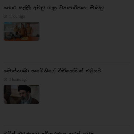
හොර සල්ලි අච්චු ගැසූ ව්‍යාපාරිකයා මාට්ටු
1 hour ago
මොජ්තාබා කමේනිගේ වීඩියෝවක් එළියට
2 hours ago
ට්‍රම්ප් තීරණයට අධිකරණය හරස් වෙයි