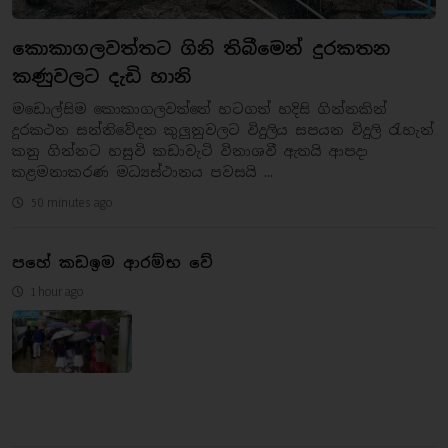
කොකාගලවත්තට ගිනි තිබීමෙන් දුරකතන
කණුවලට දැඩි හානි
මඩොල්සිම කොකාගලවත්තේ හටගත් හදිසි ගින්නකින්
දුරකථන සන්නිවේදන කුලුනුවලට විදුලිය සපයන විදුලි රැහැන්
කනු ගින්නට හසුවි කඩාවැටි විනාශවී ඇතයි ආපදා
කළමනාකරණ මධ්‍යස්ථානය පවසයි ...
50 minutes ago
පහේ කඩඉම ආරම්භ වේ
1 hour ago