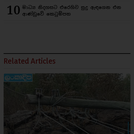
10
මාධ්‍ය නිදහසට එරෙහිව සුදු ඇඳගෙන එන
ආණ්ඩුවේ කෙටුම්පත
Related Articles