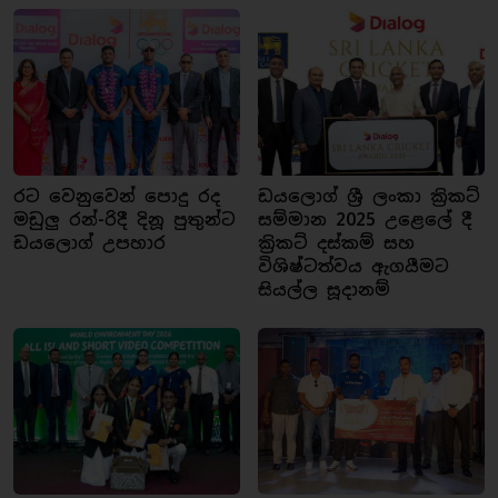
රට වෙනුවෙන් පොදු රද
ඩයලොග් ශ්‍රී ලංකා ක්‍රිකට්
මඩුලු රන්-රිදී දිනූ පුතුන්ට
සම්මාන 2025 උළෙලේ දී
ඩයලොග් උපහාර
ක්‍රිකට් දස්කම් සහ
විශිෂ්ටත්වය ඇගයීමට
සියල්ල සූදානම්