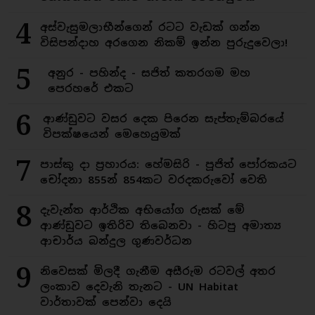
4
අස්වැසුමලාභීන්ගෙන් රටට වැඩක් ගන්න
විසිපන්දාහ අරගෙන නිකම් ඉන්න පුරුදුවෙලා!
5
අනුර - පහින්ද - සජිත් කතරගම මහ
පෙරහරේ එකට
6
ආණ්ඩුවට වසර දෙක පිරෙන සැප්තැම්බරයේ
විපක්ෂයෙන් මෙහෙයුමක්
7
පාස්කු දා ප්‍රහාරය: හේමසිරි - පූජිත් පෝරකයට
චෝදනා 855න් 854කට වරදකරුවෝ වෙති
8
දැවැන්ත ආර්ථික අභියෝග රුසක් මේ
ආණ්ඩුවට ඉතිරිව තිබෙනවා - හිටපු අමාත්‍ය
ආචාර්ය බන්දුල ගුණවර්ධන
9
නිවෙසක් මිලදී ගැනීම අසීරුම රටවල් අතර
ලංකාව දෙවැනි තැනට - UN Habitat
වාර්තාවක් පෙන්වා දෙයි