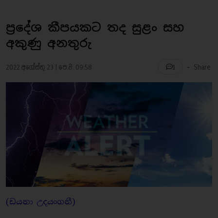
ප්‍රදේශ කීපයකට තද සුළං සහ
අකුණු අනතුරු
-
2022 අගෝස්තු 23 | පෙ.ව. 09:58
Share
1
(ඩයනා උදයංගනී)