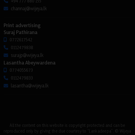
+94 777 880 155
channaj@wijeya.lk
Print advertising
Suraj Pathirana
0772617542
0112479838
surajp@wijeya.lk
Lasantha Abeywardena
0774055673
0112479833
lasantha@wijeya.lk
All the content on this website is copyright protected and can be
reproduced only by giving the due courtesy to “Lankadeepa”. © Wijeya