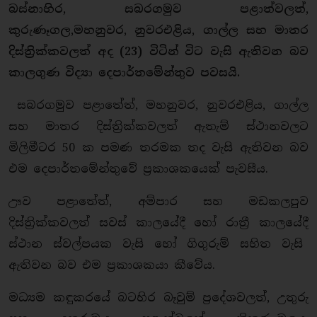
බස්නාහිර, සබරගමුව පළාත්වලත්,
කුරුණෑගල,මහනුවර, නුවරඑළිය, ගාල්ල සහ මාතර
දිස්ත්‍රික්කවලත් අද (23) විටින් විට වැසි ඇතිවන බව
කාලගුණ විද්‍යා දෙපාර්තමේන්තුව පවසයි.
සබරගමුව පළාතේත්, මහනුවර, නුවරඑළිය, ගාල්ල
සහ මාතර දිස්ත්‍රික්කවලත් ඇතැම් ස්ථානවලට
මිලිමීටර 50 ක පමණ තරමක තද වැසි ඇතිවන බව
එම දෙපාර්තමේන්තුවේ ප්‍රකාශකයෙක් පැවසීය.
ඌව පළාතේත්, අම්පාර සහ මඩකලපුව
දිස්ත්‍රික්කවලත් සවස් කාලයේදී හෝ රාත්‍රී කාලයේදී
ස්ථාන ස්වල්පයක වැසි හෝ ගිගුරුම් සහිත වැසි
ඇතිවන බව එම ප්‍රකාශකයා කීවේය.
මධ්‍යම කඳුකරයේ බටහිර බෑවුම් ප්‍රදේශවලත්, උතුරු