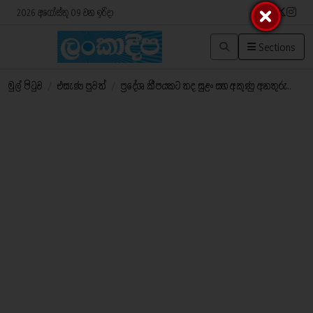
2026 අගෝස්තු 09 වන ඉරිදා
Sections
මුල් පිටුව
/
එසැණ පුවත්
/
ප්‍රදේශ කීපයකට තද සුළං සහ අකුණු අනතුරු..