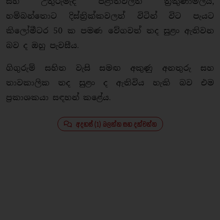
සහ උතුරුමැද පළාත්වලත් ත්‍රිකුණාමලය,
හම්බන්තොට දිස්ත්‍රික්කවලත් විටින් විට පැයට
කිලෝමීටර 50 ක පමණ වේගවත් තද සුළං ඇතිවන
බව ද ඔහු පැවසීය.
ගිගුරුම් සහිත වැසි සමඟ අකුණු අනතුරු සහ
තාවකාලික තද සුළං ද ඇතිවිය හැකි බව එම
ප්‍රකාශකයා සඳහන් කළේය.
අදහස් (1) බලන්න සහ දක්වන්න