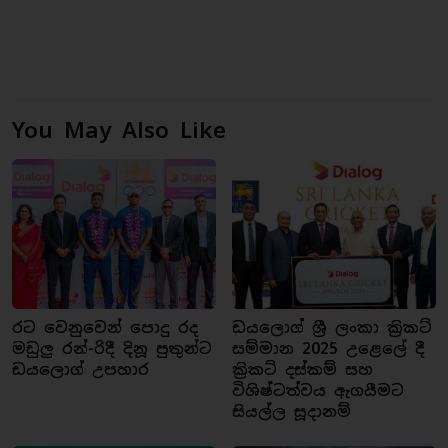
You May Also Like
රට වෙනුවෙන් පොදු රද
ඩයලොග් ශ්‍රී ලංකා ක්‍රිකට්
මඩුලු රන්-රිදී දිනූ පුතුන්ට
සම්මාන 2025 උළෙලේ දී
ඩයලොග් උපහාර
ක්‍රිකට් දස්කම් සහ
විශිෂ්ටත්වය ඇගයීමට
සියල්ල සූදානම්