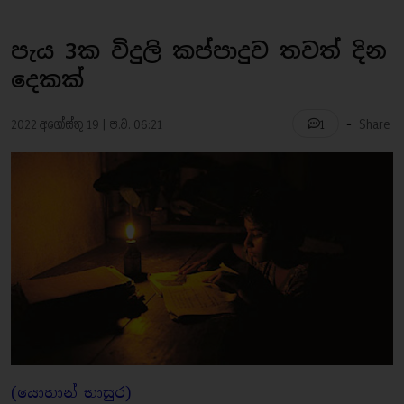
පැය 3ක විදුලි කප්පාදුව තවත් දින
දෙකක්
-
2022 අගෝස්තු 19 | ප.ව. 06:21
Share
1
(යොහාන් භාසුර)