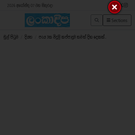
2026 අගෝස්තු 07 වන සිකුරාදා
Sections
මුල් පිටුව
/
දියත
/
පැය 3ක විදුලි කප්පාදුව තවත් දින දෙකක්..