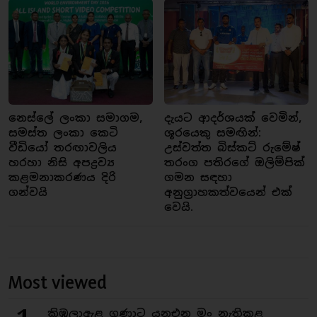
නෙස්ලේ ලංකා සමාගම,
දැයට ආදර්ශයක් වෙමින්,
සමස්ත ලංකා කෙටි
ශූරයෙකු සමඟින්:
වීඩියෝ තරඟාවලිය
උස්වත්ත බිස්කට් රුමේෂ්
හරහා නිසි අපද්‍රව්‍ය
තරංග පතිරගේ ඔලිම්පික්
කළමනාකරණය දිරි
ගමන සඳහා
ගන්වයි
අනුග්‍රාහකත්වයෙන් එක්
වෙයි.
Most viewed
කිඹුලාඇළ ගුණාට යනඑන මං නැතිකළ