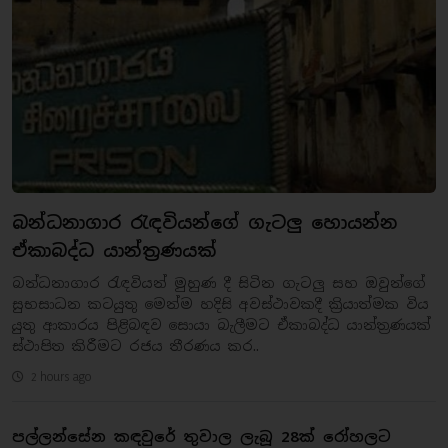
බන්ධනාගාර රැඳවියන්ගේ ගැටලු හොයන්න
ඒකාබද්ධ යාන්ත්‍රණයක්
බන්ධනාගාර රැඳවියන් මුහුණ දී සිටින ගැටලු සහ ඔවුන්ගේ
සුභසාධන කටයුතු මෙන්ම හදිසි අවස්ථාවකදී ක්‍රියාත්මක විය
යුතු ආකාරය පිළිබඳව සොයා බැලීමට ඒකාබද්ධ යාන්ත්‍රණයක්
ස්ථාපිත කිරීමට රජය තීරණය කර..
2 hours ago
පල්ලන්සේන කඳවුරේ තුවාල ලැබූ 28ක් රෝහලට