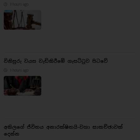
3 hours ago
විනිසුරු වයස වැඩිකිරීමේ ගැසට්ටුව පිටවේ
3 hours ago
අකිලගේ ජීවිතය අනාරක්ෂිතයි-වහා සාකච්ඡාවක්
දෙන්න