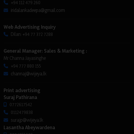
+94 112 479 260
iridalankadeepa@gmail.com
Web Advertising Inquiry
Dilan: +94 77 372 7288
General Manager: Sales & Marketing :
Mr Channa Jayasinghe
+94 777 880 155
channaj@wijeya.lk
Print advertising
Suraj Pathirana
0772617542
0112479838
surajp@wijeya.lk
Lasantha Abeywardena