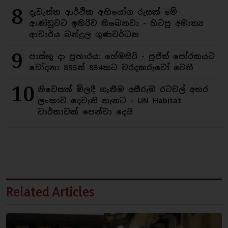
8
දැවැන්ත ආර්ථික අභියෝග රුසක් මේ
ආණ්ඩුවට ඉතිරිව තිබෙනවා - හිටපු අමාත්‍ය
ආචාර්ය බන්දුල ගුණවර්ධන
9
පාස්කු දා ප්‍රහාරය: හේමසිරි - පූජිත් පෝරකයට
චෝදනා 855න් 854කට වරදකරුවෝ වෙති
10
නිවෙසක් මිලදී ගැනීම අසීරුම රටවල් අතර
ලංකාව දෙවැනි තැනට - UN Habitat
වාර්තාවක් පෙන්වා දෙයි
Related Articles