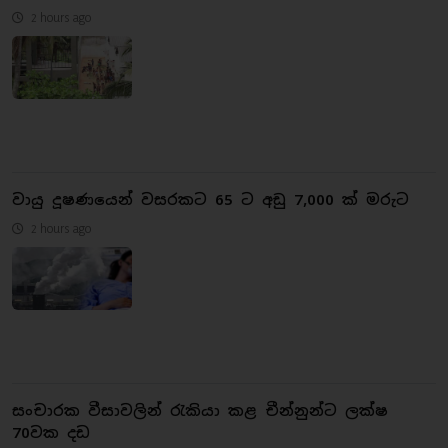
2 hours ago
වායු දූෂණයෙන් වසරකට 65 ට අඩු 7,000 ක් මරුට
2 hours ago
සංචාරක වීසාවලින් රැකියා කළ චීන්නුන්ට ලක්ෂ
70වක දඩ