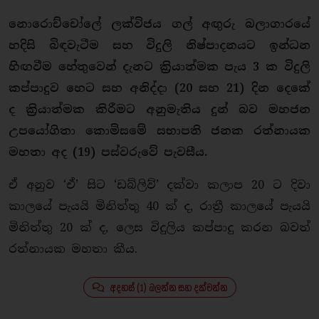
නොරොච්චෝලේ ලක්විජය ගල් අඟුරු බලාගාරයේ
හදිසි බිඳවැටීම සහ විදුලි නිෂ්පාදනයට ඉන්ධන
හිඟවීම හේතුවෙන් දැනට ක්‍රියාත්මක පැය 3 ක විදුලි
කප්පාදුව හෙට සහ අනිද්දා (20 සහ 21) දින දෙකේ
ද ක්‍රියාත්මක කිරීමට අනුමැතිය දුන් බව මහජන
උපයෝගිතා කොමිසමේ සභාපති ජනක රත්නායක
මහතා අද (19) පස්වරුවේ පැවසීය.
ඒ අනුව ‘ඒ’ සිට ‘ඩබ්ලිව්’ දක්වා කලාප 20 ට දිවා
කාලයේ පැයයි මිනිත්තු 40 ක් ද, රාත්‍රී කාලයේ පැයයි
මිනිත්තු 20 ක් ද, ලෙස විදුලිය කප්පාදු කරන බවත්
රත්නායක මහතා කීය.
අදහස් (1) බලන්න සහ දක්වන්න