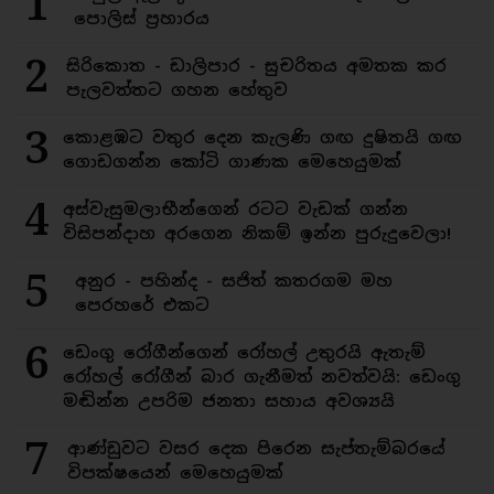
1
පොලිස් ප්‍රහාරය
2
සිරිකොත - ඩාලිපාර - සුචරිතය අමතක කර
පැලවත්තට ගහන හේතුව
3
කොළඹට වතුර දෙන කැලණි ගඟ දුෂිතයි ගඟ
ගොඩගන්න කෝටි ගාණක මෙහෙයුමක්
4
අස්වැසුමලාභීන්ගෙන් රටට වැඩක් ගන්න
විසිපන්දාහ අරගෙන නිකම් ඉන්න පුරුදුවෙලා!
5
අනුර - පහින්ද - සජිත් කතරගම මහ
පෙරහරේ එකට
6
ඩෙංගු රෝගීන්ගෙන් රෝහල් උතුරයි ඇතැම්
රෝහල් රෝගීන් බාර ගැනීමත් නවත්වයි: ඩෙංගු
මඬින්න උපරිම ජනතා සහාය අවශ්‍යයි
7
ආණ්ඩුවට වසර දෙක පිරෙන සැප්තැම්බරයේ
විපක්ෂයෙන් මෙහෙයුමක්