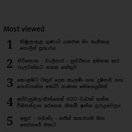
Most viewed
1
කිඹුලාඇළ ගුණාට යනඑන මං නැතිකළ
පොලිස් ප්‍රහාරය
2
සිරිකොත - ඩාලිපාර - සුචරිතය අමතක කර
පැලවත්තට ගහන හේතුව
3
කොළඹට වතුර දෙන කැලණි ගඟ දුෂිතයි ගඟ
ගොඩගන්න කෝටි ගාණක මෙහෙයුමක්
4
අස්වැසුමලාභීන්ගෙන් රටට වැඩක් ගන්න
විසිපන්දාහ අරගෙන නිකම් ඉන්න පුරුදුවෙලා!
5
අනුර - පහින්ද - සජිත් කතරගම මහ
පෙරහරේ එකට