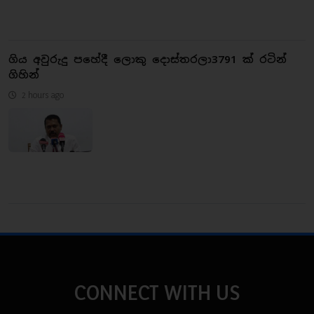
ගිය අවුරුදු පහේදී ලොකු දොස්තරලා3791 ක් රටින්
ගිහින්
2 hours ago
CONNECT WITH US