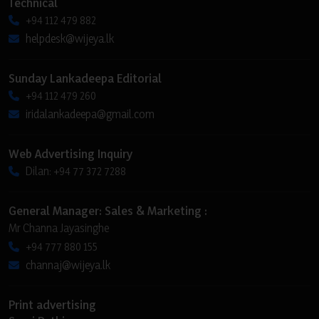
Technical
+94 112 479 882
helpdesk@wijeya.lk
Sunday Lankadeepa Editorial
+94 112 479 260
iridalankadeepa@gmail.com
Web Advertising Inquiry
Dilan: +94 77 372 7288
General Manager: Sales & Marketing :
Mr Channa Jayasinghe
+94 777 880 155
channaj@wijeya.lk
Print advertising