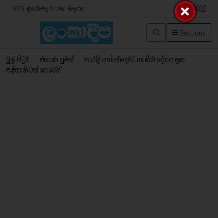
2026 අගෝස්තු 07 වන සිකුරාදා
Sections
මුල් පිටුව
/
එසැණ පුවත්
/
‘පාඨලී අත්අඩංගුවට ගැනීම දේශපාලන
පළිගැනීමක් නෙවෙයි’..