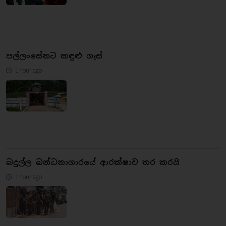
පල්ලංසේනට කඳුළු ගෑස්
1 hour ago
බදුල්ල බන්ධනාගාරයේ ආරක්ෂාව තර කරයි
1 hour ago