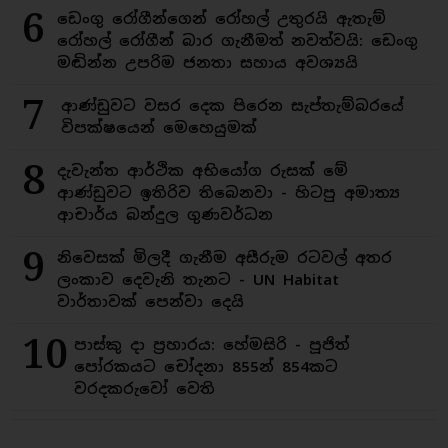
6
ඩෙංගු රෝගීන්ගෙන් රෝහල් උතුරයි ඇතැම්
රෝහල් රෝගීන් බාර ගැනීමත් නවත්වයි: ඩෙංගු
මඬින්න උපරිම ජනතා සහාය අවශ්‍යයි
7
ආණ්ඩුවට වසර දෙක පිරෙන සැප්තැම්බරයේ
විපක්ෂයෙන් මෙහෙයුමක්
8
දැවැන්ත ආර්ථික අභියෝග රුසක් මේ
ආණ්ඩුවට ඉතිරිව තිබෙනවා - හිටපු අමාත්‍ය
ආචාර්ය බන්දුල ගුණවර්ධන
9
නිවෙසක් මිලදී ගැනීම අසීරුම රටවල් අතර
ලංකාව දෙවැනි තැනට - UN Habitat
වාර්තාවක් පෙන්වා දෙයි
10
පාස්කු දා ප්‍රහාරය: හේමසිරි - පූජිත්
පෝරකයට චෝදනා 855න් 854කට
වරදකරුවෝ වෙති