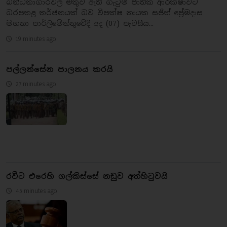
බන්ධනාගාරවල මතුව ඇති ගැටුම් ජාතික ආරක්ෂාවට
බරපතළ තර්ජනයක් බව විපක්ෂ නායක සජිත් ප්‍රේමදාස
මහතා පාර්ලිමේන්තුවේදී අද (07) පැවසීය...
19 minutes ago
පල්ලන්සේන පාලනය කරයි
27 minutes ago
රවීට එරෙහි ගල්කිස්සේ නඩුව අත්හිටුවයි
45 minutes ago