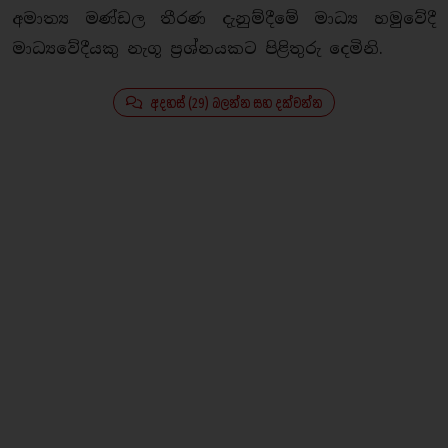
අමාත්‍ය මණ්ඩල තීරණ දැනුම්දීමේ මාධ්‍ය හමුවේදී
මාධ්‍යවේදීයකු නැගූ ප‍්‍රශ්නයකට පිළිතුරු දෙමිනි.
අදහස් (29) බලන්න සහ දක්වන්න