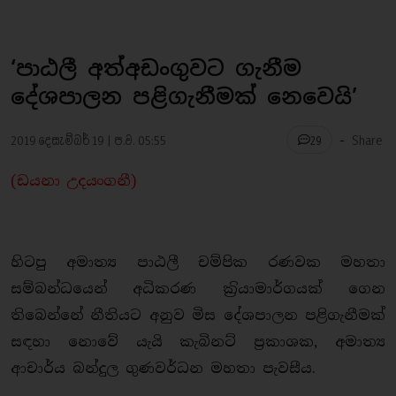
‘පාඨලී අත්අඩංගුවට ගැනීම
දේශපාලන පළිගැනීමක් නෙවෙයි’
-
2019 දෙසැම්බර් 19 | ප.ව. 05:55
Share
29
(ඩයනා උදයංගනී)
හිටපු අමාත්‍ය පාඨලී චම්පික රණවක මහතා
සම්බන්ධයෙන් අධිකරණ ක‍්‍රියාමාර්ගයක් ගෙන
තිබෙන්නේ නීතියට අනුව මිස දේශපාලන පළිගැනීමක්
සඳහා නොවේ යැයි කැබිනට් ප‍්‍රකාශක, අමාත්‍ය
ආචාර්ය බන්දුල ගුණවර්ධන මහතා පැවසීය.