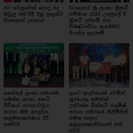
රට වෙනුවෙන් පොදු රද
ඩයලොග් ශ්‍රී ලංකා ක්‍රිකට්
මඩුලු රන්-රිදී දිනූ පුතුන්ට
සම්මාන 2025 උළෙලේ දී
ඩයලොග් උපහාර
ක්‍රිකට් දස්කම් සහ
විශිෂ්ටත්වය ඇගයීමට
සියල්ල සූදානම්
නෙස්ලේ ලංකා සමාගම,
දැයට ආදර්ශයක් වෙමින්,
සමස්ත ලංකා කෙටි
ශූරයෙකු සමඟින්:
වීඩියෝ තරඟාවලිය
උස්වත්ත බිස්කට් රුමේෂ්
හරහා නිසි අපද්‍රව්‍ය
තරංග පතිරගේ ඔලිම්පික්
කළමනාකරණය දිරි
ගමන සඳහා
ගන්වයි
අනුග්‍රාහකත්වයෙන් එක්
වෙයි.