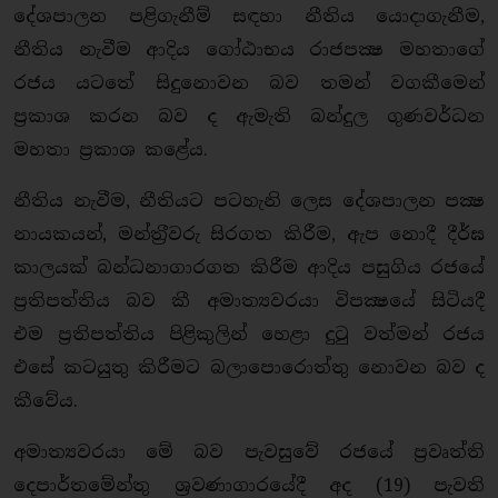
දේශපාලන පළිගැනීම් සඳහා නීතිය යොදාගැනීම,
නීතිය නැවීම ආදිය ගෝඨාභය රාජපක්‍ෂ මහතාගේ
රජය යටතේ සිදුනොවන බව තමන් වගකීමෙන්
ප‍්‍රකාශ කරන බව ද ඇමැති බන්දුල ගුණවර්ධන
මහතා ප්‍රකාශ කළේය.
නීතිය නැවීම, නීතියට පටහැනි ලෙස දේශපාලන පක්‍ෂ
නායකයන්, මන්ත‍්‍රීවරු සිරගත කිරීම, ඇප නොදී දීර්ඝ
කාලයක් බන්ධනාගාරගත කිරීම ආදිය පසුගිය රජයේ
ප‍්‍රතිපත්තිය බව කී අමාත්‍යවරයා විපක්‍ෂයේ සිටියදී
එම ප‍්‍රතිපත්තිය පිළිකුලින් හෙළා දුටු වත්මන් රජය
එසේ කටයුතු කිරීමට බලාපොරොත්තු නොවන බව ද
කීවේය.
අමාත්‍යවරයා මේ බව පැවසුවේ රජයේ ප‍්‍රවෘත්ති
දෙපාර්තමේන්තු ශ‍්‍රවණාගාරයේදී අද (19) පැවති