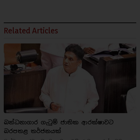
Related Articles
බන්ධනාගාර ගැටුම් ජාතික ආරක්ෂාවට
බරපතළ තර්ජනයක්