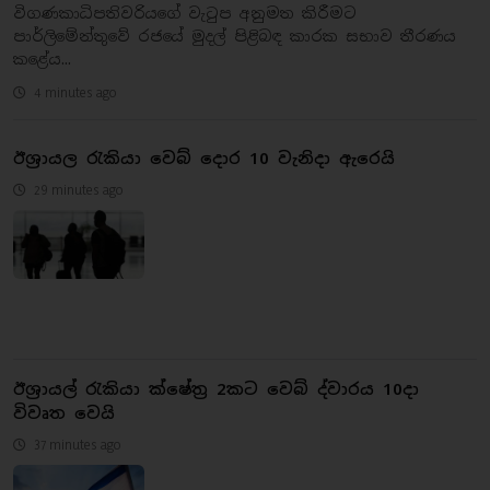
විගණකාධිපතිවරියගේ වැටුප අනුමත කිරීමට
පාර්ලිමේන්තුවේ රජයේ මුදල් පිළිබඳ කාරක සභාව තීරණය
කළේය...
4 minutes ago
ඊශ්‍රායල රැකියා වෙබ් දොර 10 වැනිදා ඇරෙයි
29 minutes ago
ඊශ්‍රායල් රැකියා ක්ෂේත්‍ර 2කට වෙබ් ද්වාරය 10දා
විවෘත වෙයි
37 minutes ago