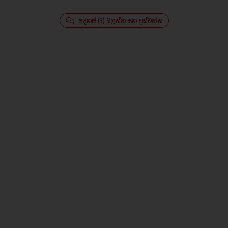
අදහස් (3) බලන්න සහ දක්වන්න