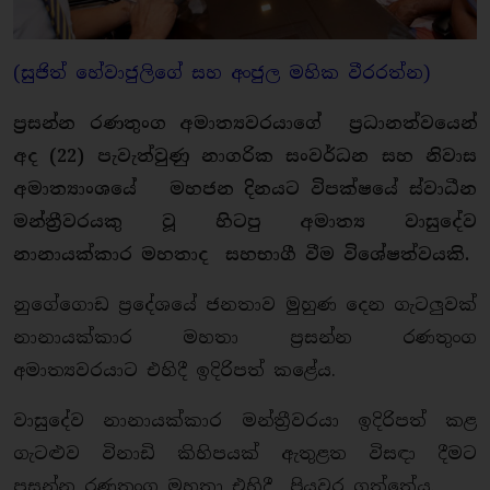
(සුජිත් හේවාජුලිගේ සහ අංජුල මහික වීරරත්න)
ප්‍රසන්න රණතුංග අමාත්‍යවරයාගේ ප්‍රධානත්වයෙන්
අද (22) පැවැත්වුණු නාගරික සංවර්ධන සහ නිවාස
අමාත්‍යාංශයේ මහජන දිනයට විපක්ෂයේ ස්වාධීන
මන්ත්‍රීවරයකු වූ හිටපු අමාත්‍ය වාසුදේව
නානායක්කාර මහතාද සහභාගී වීම විශේෂත්වයකි.
නුගේගොඩ ප්‍රදේශයේ ජනතාව මුහුණ දෙන ගැටලුවක්
නානායක්කාර මහතා ප්‍රසන්න රණතුංග
අමාත්‍යවරයාට එහිදී ඉදිරිපත් කළේය.
වාසුදේව නානායක්කාර මන්ත්‍රීවරයා ඉදිරිපත් කළ
ගැටළුව විනාඩි කිහිපයක් ඇතුළත විසඳා දීමට
ප්‍රසන්න රණතුංග මහතා එහිදී පියවර ගත්තේය.