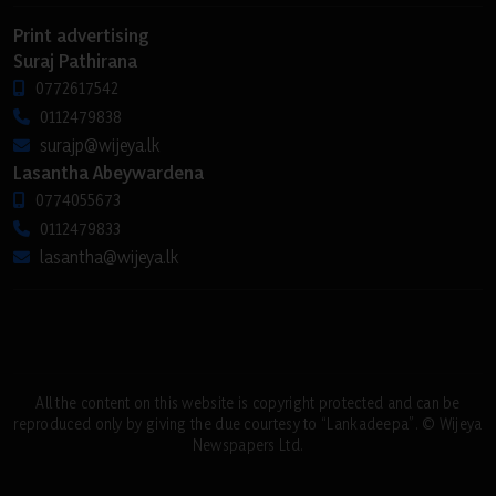
Print advertising
Suraj Pathirana
0772617542
0112479838
surajp@wijeya.lk
Lasantha Abeywardena
0774055673
0112479833
lasantha@wijeya.lk
All the content on this website is copyright protected and can be
reproduced only by giving the due courtesy to “Lankadeepa”. © Wijeya
Newspapers Ltd.