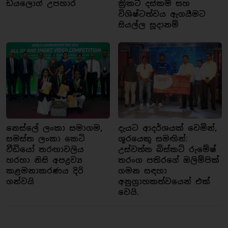
ඩයලොග් උපහාර
ක්‍රිකට් දස්කම් සහ
විශිෂ්ටත්වය ඇගයීමට
සියල්ල සූදානම්
නෙස්ලේ ලංකා සමාගම,
දැයට ආදර්ශයක් වෙමින්,
සමස්ත ලංකා කෙටි
ශූරයෙකු සමඟින්:
වීඩියෝ තරඟාවලිය
උස්වත්ත බිස්කට් රුමේෂ්
හරහා නිසි අපද්‍රව්‍ය
තරංග පතිරගේ ඔලිම්පික්
කළමනාකරණය දිරි
ගමන සඳහා
ගන්වයි
අනුග්‍රාහකත්වයෙන් එක්
වෙයි.