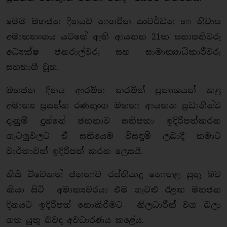
මෙම මහජන දිනයට නාගරික සංවර්ධන හා නිවාස
අමාත්‍යාංශය යටතේ ඇති ආයතන 21ක සභාපතිවරු
අධ්‍යක්ෂ ජනරාල්වරු සහ සාමාන්‍යාධිකාරීවරු
සහභාගී වූහ.
මහජන දිනය ආරම්භ කරමින් ප්‍රකාශයක් කළ
අමාත්‍ය ප්‍රසන්න රණතුංග මහතා ආයතන ප්‍රධානීන්ට
දැනුම් දුන්නේ ජනතාව සතිපතා ඉදිරිපත්කරන
ගැටලුවලට ඒ සතියෙම විසඳුම් ලබාදී තමාට
වාර්තාවක් ඉදිරිපත් කරන ලෙසයි.
කිසි විටෙකත් ජනතාව රස්තියාදු නොකළ යුතු බව
කියා සිටි අමාත්‍යවරයා එම ගැටළු ඊළඟ මහජන
දිනයට ඉදිරිපත් නොකිරීමට නිලධාරීන් වග බලා
ගත යුතු බවද අවධාරණය කළේය.