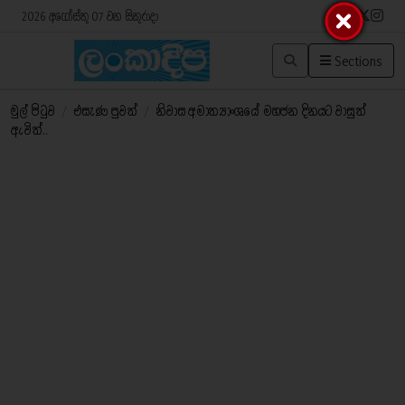
2026 අගෝස්තු 07 වන සිකුරාදා
Sections
මුල් පිටුව
/
එසැණ පුවත්
/
නිවාස අමාත්‍යාංශයේ මහජන දිනයට වාසුත්
ඇවිත්..