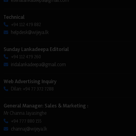
esenalankadeepa@gmail.com
Technical
+94 112 479 882
helpdesk@wijeya.lk
Sunday Lankadeepa Editorial
+94 112 479 260
iridalankadeepa@gmail.com
Web Advertising Inquiry
Dilan: +94 77 372 7288
General Manager: Sales & Marketing :
Mr Channa Jayasinghe
+94 777 880 155
channaj@wijeya.lk