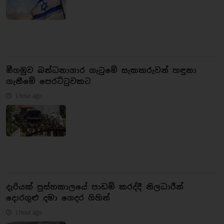
මීගමුව බන්ධනාගාර ගැටුමේ සැකකරුවන් හඳුනා
ගැනීමේ පෙරට්ටුවකට
1 hour ago
දැරියක් පුස්තකාලයේ පාඩම් කරද්දී නිලධාරීන්
දොරගුළු දමා ගෙදර ගිහින්
1 hour ago