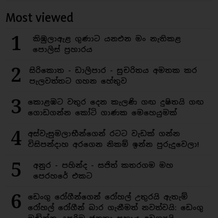
Most viewed
1
කිඹුලාඇළ ගුණාට යනඑන මං නැතිකළ
පොලිස් ප්‍රහාරය
2
සිරිකොත - ඩාලිපාර - සුචරිතය අමතක කර
පැලවත්තට ගහන හේතුව
3
කොළඹට වතුර දෙන කැලණි ගඟ දුෂිතයි ගඟ
ගොඩගන්න කෝටි ගාණක මෙහෙයුමක්
4
අස්වැසුමලාභීන්ගෙන් රටට වැඩක් ගන්න
විසිපන්දාහ අරගෙන නිකම් ඉන්න පුරුදුවෙලා!
5
අනුර - පහින්ද - සජිත් කතරගම මහ
පෙරහරේ එකට
6
ඩෙංගු රෝගීන්ගෙන් රෝහල් උතුරයි ඇතැම්
රෝහල් රෝගීන් බාර ගැනීමත් නවත්වයි: ඩෙංගු