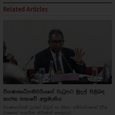
Related Articles
විගණකාධිපතිවරියගේ වැටුපට මුදල් පිළිබඳ
කාරක සභාවේ අනුමැතිය
විගණකාධිපති ධුරයේ වැටුප් හා දීමනා සම්බන්ධයෙන් දීර්ඝ
වශයෙන් සාකච්ඡා කිරීමෙන් අනතුරුව,