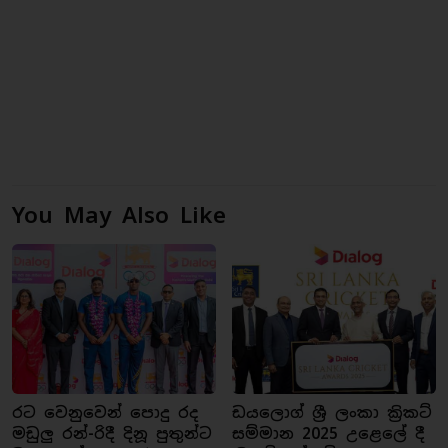
You May Also Like
රට වෙනුවෙන් පොදු රද
ඩයලොග් ශ්‍රී ලංකා ක්‍රිකට්
මඩුලු රන්-රිදී දිනූ පුතුන්ට
සම්මාන 2025 උළෙලේ දී