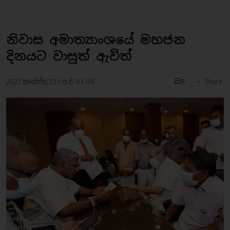
නිවාස අමාත්‍යාංශයේ මහජන
දිනයට වාසුත් ඇවිත්
-
2022 අගෝස්තු 22 | ප.ව. 04:09
Share
3