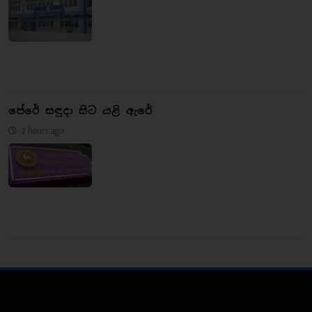
පේරේ සඳුදා සිට යළි ඇරේ
2 hours ago