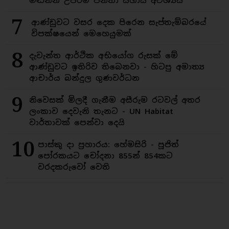
මඬින්න උපරිම ජනතා සහාය අවශ්‍යයි
7
ආණ්ඩුවට වසර දෙක පිරෙන සැප්තැම්බරයේ
විපක්ෂයෙන් මෙහෙයුමක්
8
දැවැන්ත ආර්ථික අභියෝග රුසක් මේ
ආණ්ඩුවට ඉතිරිව තිබෙනවා - හිටපු අමාත්‍ය
ආචාර්ය බන්දුල ගුණවර්ධන
9
නිවෙසක් මිලදී ගැනීම අසීරුම රටවල් අතර
ලංකාව දෙවැනි තැනට - UN Habitat
වාර්තාවක් පෙන්වා දෙයි
10
පාස්කු දා ප්‍රහාරය: හේමසිරි - පූජිත්
පෝරකයට චෝදනා 855න් 854කට
වරදකරුවෝ වෙති