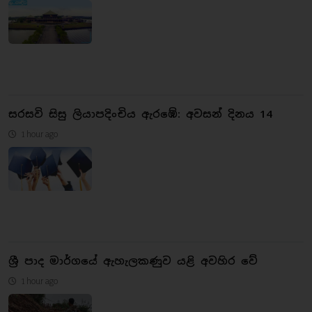
සරසවි සිසු ලියාපදිංචිය ඇරඹේ: අවසන් දිනය 14
1 hour ago
ශ්‍රී පාද මාර්ගයේ ඇහැලකණුව යළි අවහිර වේ
1 hour ago