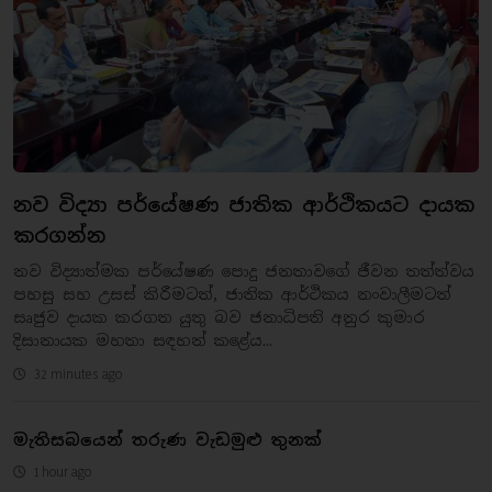
නව විද්‍යා පර්යේෂණ ජාතික ආර්ථිකයට දායක
කරගන්න
නව විද්‍යාත්මක පර්යේෂණ පොදු ජනතාවගේ ජීවන තත්ත්වය
පහසු සහ උසස් කිරීමටත්, ජාතික ආර්ථිකය නංවාලීමටත්
සෘජුව දායක කරගත යුතු බව ජනාධිපති අනුර කුමාර
දිසානායක මහතා සඳහන් කළේය...
32 minutes ago
මැතිසබයෙන් තරුණ වැඩමුළු තුනක්
1 hour ago