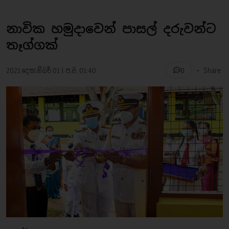
නාවික හමුදාවෙන් පාසල් දරුවන්ට
තෑග්ගක්
-
2021 දෙසැම්බර් 01 | ප.ව. 01:40
Share
0