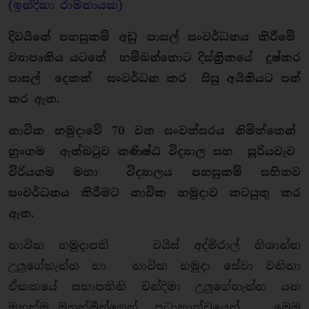
(ඉන්දිකා රාමනායක)
දිවයිනේ පහසුකම් අඩු පාසල් සංවර්ධනය කිරීමේ
ව්‍යාපෘතිය යටතේ හම්බන්තොට දිස්ත්‍රිකයේ දුෂ්කර
පාසල් දෙකක් සංවර්ධන කර සිසු අයිතියට පත්
කර ඇත.
නාවික හමුදාවේ 70 වන සංවත්සරය නිමිත්තෙන්
හුංගම ඇත්බටුව කණිෂ්ඨ විද්‍යාල සහ සූරියවැව
විරියගම මහා විද්‍යාලය පහසුකම් සහිතව
සංවර්ධනය කිරීමට නාවික හමුදාව කටයුතු කර
ඇත.
නාවික හමුදාපති වයිස් අද්මිරාල් නිශාන්ත
උලුගේතැන්න හා නාවික හමුදා සේවා වනිතා
ඒකකයේ සභාපතිනි චන්දිමා උලුගේතැන්න යන
මහත්ම මහත්මීන්ගෙන් ප්‍රධානාත්වයෙන් මෙම