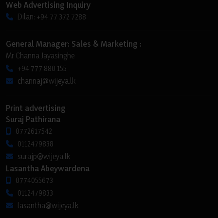
Web Advertising Inquiry
Dilan: +94 77 372 7288
General Manager: Sales & Marketing :
Mr Channa Jayasinghe
+94 777 880 155
channaj@wijeya.lk
Print advertising
Suraj Pathirana
0772617542
0112479838
surajp@wijeya.lk
Lasantha Abeywardena
0774055673
0112479833
lasantha@wijeya.lk