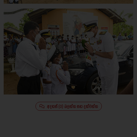
අදහස් (0) බලන්න සහ දක්වන්න