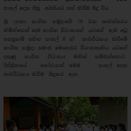
පාසල් දෙක සිසු අයිතියට පත් කිරීම සිදු විය.
ශ්‍රී ලංකා නාවික හමුදාවේ 70 වන සංවත්සරය
නිමිත්තෙන් සෑම නාවික විධානයක් යටතේ ඇති අඩු
පහසුකම් සහිත පාසල් 8 ක් සංවර්ධනය කිරීමේ
නාවික හමුදා සමාජ මෙහෙවර ව්යාකපෘතිය යටතේ
දකුණු නාවික විධානය මඟින් හම්බන්තොට
දිස්ත්‍රිකයේ තෝරාගත් මෙම පාසල් දෙක
සංවර්ධනය කිරීම සිදුකර ඇත.