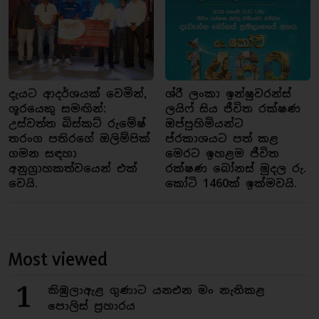
දැයට ආදර්ශයක් වෙමින්,
ශ්රී ලංකා ඉන්ෂුවරන්ස්
ශූරයෙකු සමඟින්:
ලයිෆ් සිය ජීවිත රක්ෂණ
උස්වත්ත බිස්කට් රුමේෂ්
ඔප්පුහිමියන්ට
තරංග පතිරගේ ඔලිම්පික්
ප්රකාශයට පත් කළ
ගමන සඳහා
මෙරට ඉහළම ජීවිත
අනුග්‍රාහකත්වයෙන් එක්
රක්ෂණ බෝනස් මුදල රු.
වෙයි.
කෝටි 1460ක් ඉක්මවයි.
Most viewed
1
කිඹුලාඇළ ගුණාට යනඑන මං නැතිකළ
පොලිස් ප්‍රහාරය