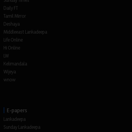
Sunday Times
Daily FT
Tamil Mirror
Deshaya
Middleeast Lankadeepa
Life Online
Hi Online
LW
Kelimandala
Wijeya
wnow
E-papers
Lankadeepa
Sunday Lankadeepa