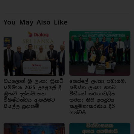
You May Also Like
ඩයලොග් ශ්‍රී ලංකා ක්‍රිකට්
නෙස්ලේ ලංකා සමාගම,
සම්මාන 2025 උළෙලේ දී
සමස්ත ලංකා කෙටි
ක්‍රිකට් දස්කම් සහ
වීඩියෝ තරඟාවලිය
විශිෂ්ටත්වය ඇගයීමට
හරහා නිසි අපද්‍රව්‍ය
සියල්ල සූදානම්
කළමනාකරණය දිරි
ගන්වයි