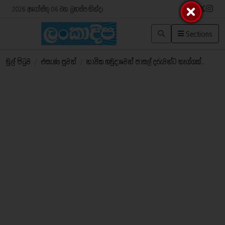
2026 අගෝස්තු 06 වන බ්‍රහස්පතින්දා
Sections
මුල් පිටුව
/
එසැණ පුවත්
/
නාවික හමුදාවෙන් පාසල් දරුවන්ට තෑග්ගක්..