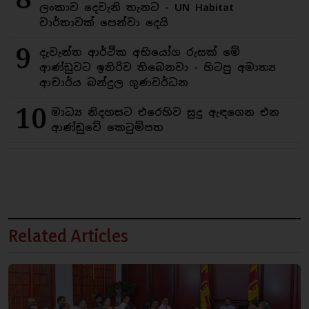
ලංකාව දෙවැනි තැනට - UN Habitat
වාර්තාවක් පෙන්වා දෙයි
9
දැවැන්ත ආර්ථික අභියෝග රුසක් මේ
ආණ්ඩුවට ඉතිරිව තිබෙනවා - හිටපු අමාත්‍ය
ආචාර්ය බන්දුල ගුණවර්ධන
10
මාධ්‍ය නිදහසට එරෙහිව සුදු ඇඳගෙන එන
ආණ්ඩුවේ කෙටුම්පත
Related Articles