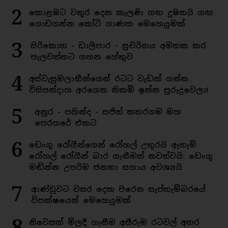
2
කොළඹට වතුර දෙන කැලණි ගඟ දුෂිතයි ගඟ
ගොඩගන්න කෝටි ගාණක මෙහෙයුමක්
3
සිරිකොත - ඩාලිපාර - සුචරිතය අමතක කර
පැලවත්තට ගහන හේතුව
4
අස්වැසුමලාභීන්ගෙන් රටට වැඩක් ගන්න
විසිපන්දාහ අරගෙන නිකම් ඉන්න පුරුදුවෙලා!
5
අනුර - පහින්ද - සජිත් කතරගම මහ
පෙරහරේ එකට
6
ඩෙංගු රෝගීන්ගෙන් රෝහල් උතුරයි ඇතැම්
රෝහල් රෝගීන් බාර ගැනීමත් නවත්වයි: ඩෙංගු
මඬින්න උපරිම ජනතා සහාය අවශ්‍යයි
7
ආණ්ඩුවට වසර දෙක පිරෙන සැප්තැම්බරයේ
විපක්ෂයෙන් මෙහෙයුමක්
8
නිවෙසක් මිලදී ගැනීම අසීරුම රටවල් අතර