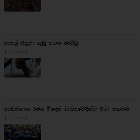
පාසල් සිසුවා කුඩු සමග මාට්ටු
2 hours ago
පාකිස්තාන රජය විදෙස් මාධ්‍යවේදීන්ට සීමා පනවයි
3 hours ago