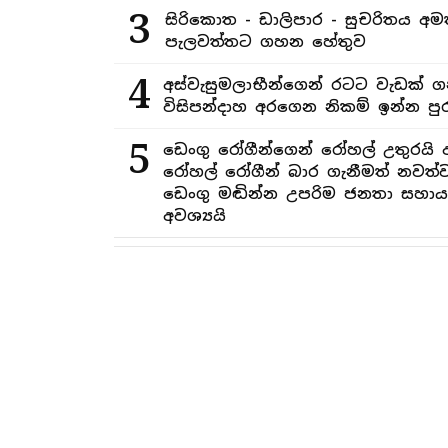
3
සිරිකොත - ඩාලිපාර - සුචරිතය 
පැලවත්තට ගහන හේතුව
4
අස්වැසුමලාභීන්ගෙන් රටට වැඩක් ග
විසිපන්දාහ අරගෙන නිකම් ඉන්න පුර
5
ඩෙංගු රෝගීන්ගෙන් රෝහල් උතුරයි 
රෝහල් රෝගීන් බාර ගැනීමත් නවත්ව
ඩෙංගු මඬින්න උපරිම ජනතා සහාය
අවශ්‍යයි