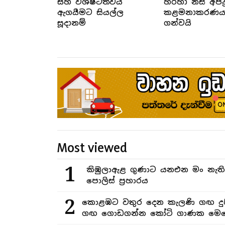
සහ විශිෂ්ටත්වය
හරහා නිසි අපද්‍ර
ඇගයීමට සියල්ල
කළමනාකරණය ද
සූදානම්
ගන්වයි
Most viewed
1
කිඹුලාඇළ ගුණාට යනඑන මං නැත
පොලිස් ප්‍රහාරය
2
කොළඹට වතුර දෙන කැලණි ගඟ දුෂ
ගඟ ගොඩගන්න කෝටි ගාණක මෙහ