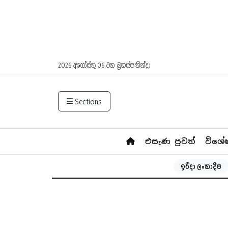
2026 අගෝස්තු 06 වන බ්‍රහස්පතින්දා
Sections
එසැණ පුවත්
විශේ
ඉරිදා ලංකාදීප