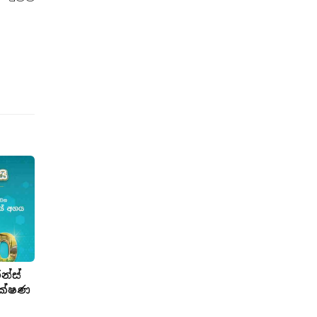
න්ස්
රක්ෂණ