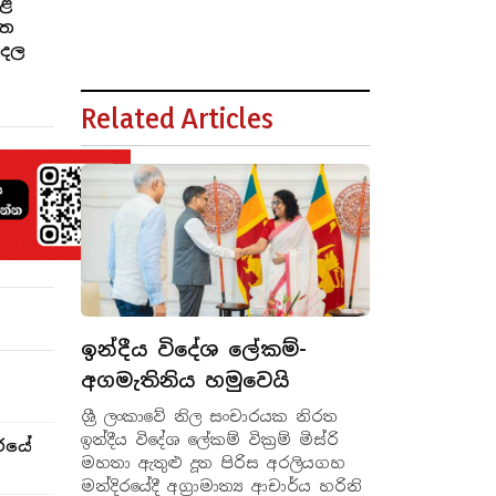
කළ
ිත
ුදල
Related Articles
ඉන්දීය විදේශ ලේකම්-
අගමැතිනිය හමුවෙයි
ශ්‍රී ලංකාවේ නිල සංචාරයක නිරත
ඉන්දීය විදේශ ලේකම් වික්‍රම් මිස්රි
රයේ
මහතා ඇතුළු දූත පිරිස අරලියගහ
මන්දිරයේදී අග්‍රාමාත්‍ය ආචාර්ය හරිනි