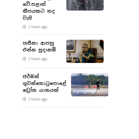
වේ:පළාත්
කීපයකට තද
වැසි
2 hours ago
හසීනා ආපහු
එන්න සූදානම්
3 hours ago
ජර්මන්
ගුවන්තොටුපොළේ
ඩ්‍රෝන යානයක්
3 hours ago