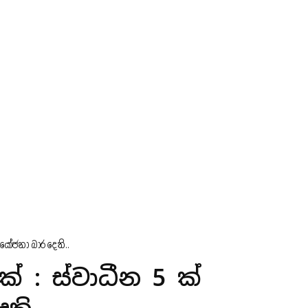
මයෝජනා බාර දෙති..
 : ස්වාධීන 5 ක්