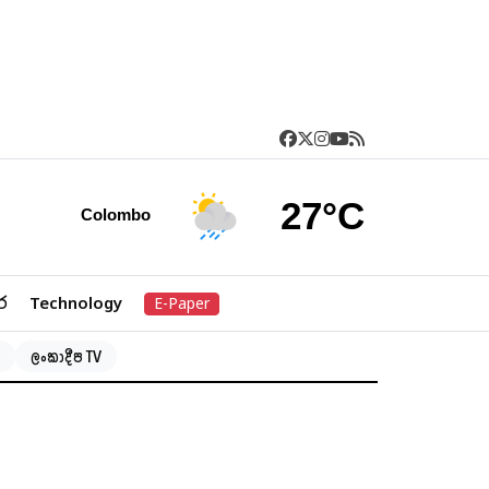
27°C
Colombo
ර
Technology
E-Paper
ලංකාදීප TV