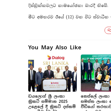
දිස්ත්‍රික්කවලට නාමයෝජනා බාරදී තිබේ.
මීට අමතරව ඊයේ (12) වන විට ස්වාධීන
You May Also Like
ඩයලොග් ශ්‍රී ලංකා
නෙස්ලේ ලංකා
ක්‍රිකට් සම්මාන 2025
සමස්ත ලංකා 
උළෙලේ දී ක්‍රිකට් දස්කම්
වීඩියෝ තරඟා