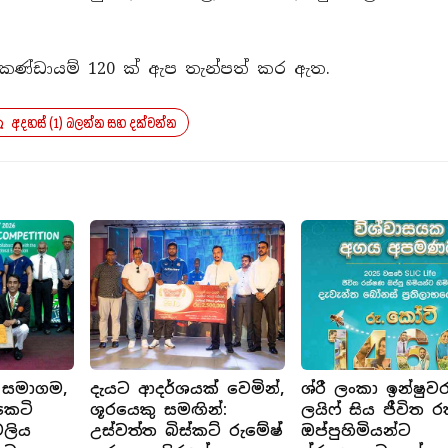
 කණ්ඩායම් 120 ක් ඇප තැන්පත් කර ඇත.
අදහස් (1) බලන්න සහ දක්වන්න
 සමාගම,
දැයට ආදර්ශයක් වෙමින්,
ශ්රී ලංකා ඉන්ෂුවර
කෙටි
ශූරයෙකු සමඟින්:
ලයිෆ් සිය ජීවිත 
වලිය
උස්වත්ත බිස්කට් රුමේෂ්
ඔප්පුහිමියන්ට