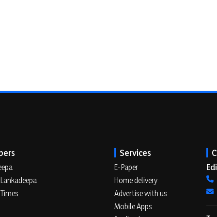
pers
Services
C
Edi
eepa
E-Paper
 Lankadeepa
Home delivery
 Times
Advertise with us
Mobile Apps