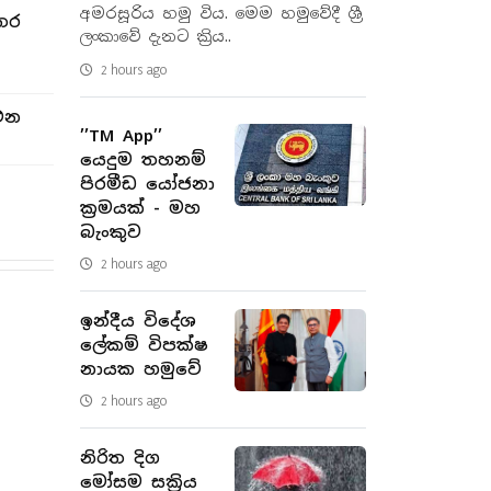
අමරසූරිය හමු විය. මෙම හමුවේදී ශ්‍රී
තර
ලංකාවේ දැනට ක්‍රිය..
2 hours ago
එන
’’TM App’’
යෙදුම තහනම්
පිරමීඩ යෝජනා
ක්‍රමයක් - මහ
බැංකුව
2 hours ago
ඉන්දීය විදේශ
ලේකම් විපක්ෂ
නායක හමුවේ
2 hours ago
නිරිත දිග
මෝසම සක්‍රිය