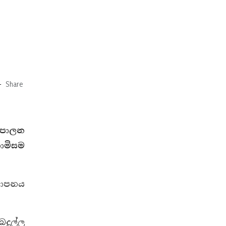
-
Share
ශපාලන
ොමිසම
 යාපනය
දුල්ල