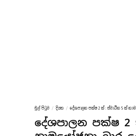
මුල් පිටුව
/
දියත
/
දේශපාලන පක්ෂ 2 ක් : ස්වාධීන 5 ක් නා
දේශපාලන පක්ෂ 2 ක්