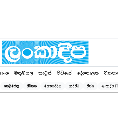
ෂාංග
මතුමහල
කාටූන්
වීඩියෝ
දේශපාලන
ව්‍යාපා
කෙළිමඬල
සිරිකත
මැදපෙරදිග
සාරවිට
විජය
ලංකාදීප FT