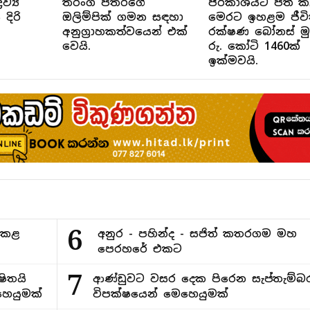
ව්‍ය
තරංග පතිරගේ
ප්රකාශයට පත් 
ිරි
ඔලිම්පික් ගමන සඳහා
මෙරට ඉහළම ජීව
අනුග්‍රාහකත්වයෙන් එක්
රක්ෂණ බෝනස් ම
වෙයි.
රු. කෝටි 1460ක්
ඉක්මවයි.
6
ිකළ
අනුර - පහින්ද - සජිත් කතරගම මහ
පෙරහරේ එකට
7
ිතයි
ආණ්ඩුවට වසර දෙක පිරෙන සැප්තැම්බ
ෙයුමක්
විපක්ෂයෙන් මෙහෙයුමක්