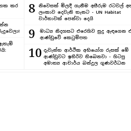
8
අමතක කර
නිවෙසක් මිලදී ගැනීම අසීරුම රටවල් අ
ලංකාව දෙවැනි තැනට - UN Habitat
වාර්තාවක් පෙන්වා දෙයි
න්න
9
ුදුවෙලා!
මාධ්‍ය නිදහසට එරෙහිව සුදු ඇඳගෙන 
ආණ්ඩුවේ කෙටුම්පත
ඇතැම්
10
යි:
දැවැන්ත ආර්ථික අභියෝග රුසක් මේ
ආණ්ඩුවට ඉතිරිව තිබෙනවා - හිටපු
අමාත්‍ය ආචාර්ය බන්දුල ගුණවර්ධන