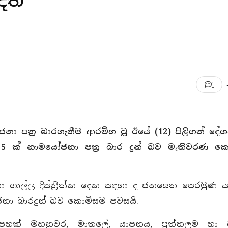
ෙති
1
නා පත්‍ර බාරගැනීම ආරම්භ වූ ඊයේ (12) පිළිගත් දේ
 5 ක් නාමයෝජනා පත්‍ර බාර දුන් බව මැතිවරණ ක
හා ගාල්ල දිස්ත්‍රික්ක දෙක සඳහා ද ජනසෙත පෙරමුණ
ෝජනා බාරදුන් බව කොමිසම පවසයි.
පහක් මහනුවර, මාතලේ, යාපනය, පුත්තලම හා බ