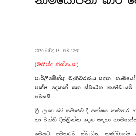
නාමයෝජනා බාර ද
2020 මාර්තු 13 | ප.ව. 12:31
(මහින්ද නිශ්ශංක)
පාර්ලිමේන්තු මැතිවරණය සඳහා නාමයෝජ
පක්ෂ දෙකක් සහ ස්වාධීන කණ්ඩායම්
පවසයි.
ශ්‍රී ලංකාවේ සමාජවාදී පක්ෂය කළුතර 
හා වන්නි දිස්ත්‍රික්ක දෙක සඳහා නාමය
මෙයට අමතරව ස්වාධීන කණ්ඩායම් 