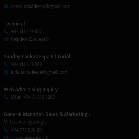
esenalankadeepa@gmail.com
Technical
+94 112 479 882
helpdesk@wijeya.lk
Sunday Lankadeepa Editorial
+94 112 479 260
iridalankadeepa@gmail.com
Web Advertising Inquiry
Dilan: +94 77 372 7288
General Manager: Sales & Marketing :
Mr Channa Jayasinghe
+94 777 880 155
channaj@wijeya.lk