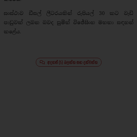
සංස්ථාව ඩීසල් ලීටරයකින් රුපියල් 30 කට වැඩි
පාඩුවක් ලබන බවද සුමිත් විජේසිංහ මහතා සඳහන්
කළේය.
අදහස් (5) බලන්න සහ දක්වන්න