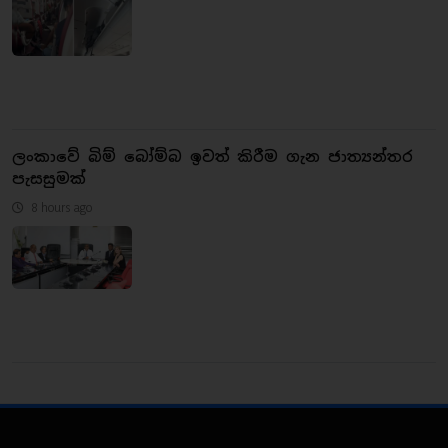
ලංකාවේ බිම් බෝම්බ ඉවත් කිරීම ගැන ජාත්‍යන්තර
පැසසුමක්
8 hours ago