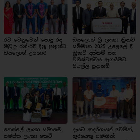
රට වෙනුවෙන් පොදු රද
ඩයලොග් ශ්‍රී ලංකා ක්‍රිකට්
මඩුලු රන්-රිදී දිනූ පුතුන්ට
සම්මාන 2025 උළෙලේ දී
ඩයලොග් උපහාර
ක්‍රිකට් දස්කම් සහ
විශිෂ්ටත්වය ඇගයීමට
සියල්ල සූදානම්
නෙස්ලේ ලංකා සමාගම,
දැයට ආදර්ශයක් වෙමින්,
සමස්ත ලංකා කෙටි
ශූරයෙකු සමඟින්: