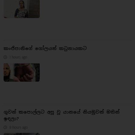
කංජිපානිගේ ගෝලයන් කටුනායකට
7 hours ago
ගුවන් කපොල්ලට අසූ වූ යානයේ නියමුවන් මතින්
ඉඳලා?
8 hours ago