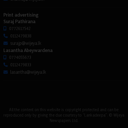
Print advertising
Suraj Pathirana
0772617542
0112479838
surajp@wijeya.lk
Lasantha Abeywardena
0774055673
0112479833
lasantha@wijeya.lk
All the content on this website is copyright protected and can be
reproduced only by giving the due courtesy to “Lankadeepa”. © Wijeya
Newspapers Ltd.