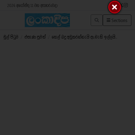
2026 අගෝස්තු 11 වන අඟහරුවාදා
Sections
මුල් පිටුව
/
එසැණ පුවත්
/
තෙල් බදු අඩුකරන්නැයි ඇමැති ඉල්ලයි..