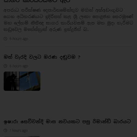
සාගර කාරියවසම්ට ඇප
අපරාධ පරීක්ෂණ දෙපාර්තමේන්තුව මගින් අත්අඩංගුවට
ගෙන අධිකරණයට ඉදිරිපත් කළ ශ්‍රී ලංකා පොදුජන පෙරමුණේ
මහ ලේකම් නීතීඥ සාගර කාරියවසම් ඇප මත මුදා හැරීමට
කඩුවෙල මහේස්ත්‍රාත් අරුණ ඉන්ද්‍රජිත් බ..
6 hours ago
මත් වැරදි වලට මරණ දඬුවම ?
6 hours ago
ඉෂාරා සෙව්වන්දි මාස නවයකට පසු රිමාන්ඩ් බාරයට
7 hours ago