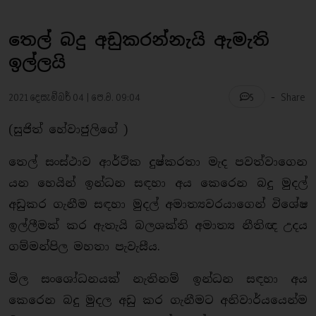
තෙල් බදු අඩුකරන්නැයි ඇමැති
ඉල්ලයි
-
2021 දෙසැම්බර් 04 | පෙ.ව. 09:04
Share
5
(සුජිත් හේවාජුලිගේ )
තෙල් සංස්ථාව ආර්ථික දුෂ්කරතා මැද පවත්වාගෙන
යන හෙයින් ඉන්ධන සඳහා අය කෙරෙන බදු මුදල්
අඩුකර ගැනීම සඳහා මුදල් අමාත්‍යවරයාගෙන් විශේෂ
ඉල්ලීමක් කර ඇතැයි බලශක්ති අමාත්‍ය නීතිඥ උදය
ගම්මන්පිල මහතා පැවැසීය.
මිල සංශෝධනයක් නැතිනම් ඉන්ධන සඳහා අය
කෙරෙන බදු මුදල අඩු කර ගැනීමට අනිවාර්යයෙන්ම