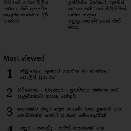
වීඩියෝ තරඟාවලිය
උස්වත්ත බිස්කට් රුමේෂ්
හරහා නිසි අපද්‍රව්‍ය
තරංග පතිරගේ ඔලිම්පික්
කළමනාකරණය දිරි
ගමන සඳහා
ගන්වයි
අනුග්‍රාහකත්වයෙන් එක්
වෙයි.
Most viewed
1
කිඹුලාඇළ ගුණාට යනඑන මං නැතිකළ
පොලිස් ප්‍රහාරය
2
සිරිකොත - ඩාලිපාර - සුචරිතය අමතක කර
පැලවත්තට ගහන හේතුව
3
කොළඹට වතුර දෙන කැලණි ගඟ දුෂිතයි ගඟ
ගොඩගන්න කෝටි ගාණක මෙහෙයුමක්
4
අනුර - පහින්ද - සජිත් කතරගම මහ