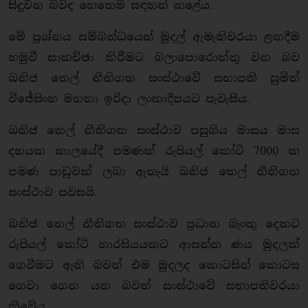
සිදුවන බවද හෙතෙම සඳහන් කළේය.
මේ ප්‍රශ්නය සම්බන්ධයෙන් මුදල් ඇමැතිවරයා ළඟදීම
හමුවී සාකච්ඡා කිරීමට බලාපොරොත්තු වන බව
ඛනිජ තෙල් නීතිගත සංස්ථාවේ සභාපති සුමිත්
විජේසිංහ මහතා ඉරිදා ලංකාදීපයට පැවැසීය.
ඛනිජ තෙල් නීතිගත සංස්ථාව පසුගිය මාසය මාස
දහයක කාලයේදී පමණක් රුපියල් කෝටි 7000 ක
පමණ පාඩුවක් ලබා ඇතැයි ඛනිජ තෙල් නීතිගත
සංස්ථාව පවසයි.
ඛනිජ තෙල් නීතිගත සංස්ථාව ප්‍රධාන බැංකු දෙකට
රුපියල් කෝටි හාරසියයකට ආසන්න ණය මුදලක්
ගෙවීමට ඇති බවත් එම මුදලද කොටසින් කොටස
ගෙවා ගෙන යන බවත් සංස්ථාවේ සභාපතිවරයා
කීවේය.