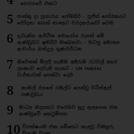
පෙරහරේ එකට
5
පාස්කු දා ප්‍රහාරය: හේමසිරි - පූජිත් පෝරකයට
චෝදනා 855න් 854කට වරදකරුවෝ වෙති
6
දැවැන්ත ආර්ථික අභියෝග රුසක් මේ
ආණ්ඩුවට ඉතිරිව තිබෙනවා - හිටපු අමාත්‍ය
ආචාර්ය බන්දුල ගුණවර්ධන
7
නිවෙසක් මිලදී ගැනීම අසීරුම රටවල් අතර
ලංකාව දෙවැනි තැනට - UN Habitat
වාර්තාවක් පෙන්වා දෙයි
8
නාමල් රහසේ රනිල්ට පෙන්වූ වට්ස්ඇප්
පණවුඩය
9
මාධ්‍ය නිදහසට එරෙහිව සුදු ඇඳගෙන එන
ආණ්ඩුවේ කෙටුම්පත
10
විපක්ෂයම එක මේසෙට කැඳවූ විනිසුරු
විශ්‍රාම වයස