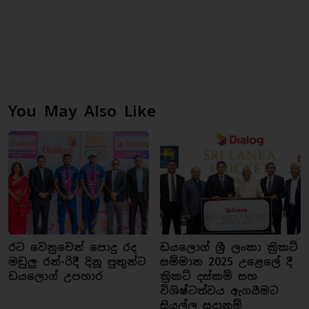
You May Also Like
රට වෙනුවෙන් පොදු රද
ඩයලොග් ශ්‍රී ලංකා ක්‍රිකට්
මඩුලු රන්-රිදී දිනූ පුතුන්ට
සම්මාන 2025 උළෙලේ දී
ඩයලොග් උපහාර
ක්‍රිකට් දස්කම් සහ
විශිෂ්ටත්වය ඇගයීමට
සියල්ල සූදානම්