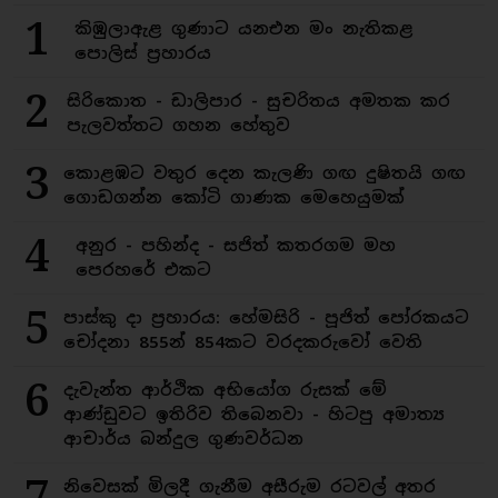
1
කිඹුලාඇළ ගුණාට යනඑන මං නැතිකළ
පොලිස් ප්‍රහාරය
2
සිරිකොත - ඩාලිපාර - සුචරිතය අමතක කර
පැලවත්තට ගහන හේතුව
3
කොළඹට වතුර දෙන කැලණි ගඟ දුෂිතයි ගඟ
ගොඩගන්න කෝටි ගාණක මෙහෙයුමක්
4
අනුර - පහින්ද - සජිත් කතරගම මහ
පෙරහරේ එකට
5
පාස්කු දා ප්‍රහාරය: හේමසිරි - පූජිත් පෝරකයට
චෝදනා 855න් 854කට වරදකරුවෝ වෙති
6
දැවැන්ත ආර්ථික අභියෝග රුසක් මේ
ආණ්ඩුවට ඉතිරිව තිබෙනවා - හිටපු අමාත්‍ය
ආචාර්ය බන්දුල ගුණවර්ධන
7
නිවෙසක් මිලදී ගැනීම අසීරුම රටවල් අතර