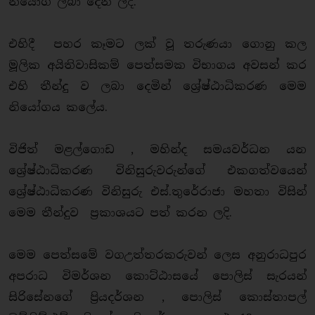
නියෝග ලබා දෙන ලදී.
එහිදී පහර කෑමට ලක් වූ තරුණයා ගොනු කල
මූලික අයිතිවාසිකම් පෙත්සමක විභාගය අවසන් කර
එහි තීන්දු ව ලබා දෙමින් ශ්‍රේෂ්ඨාධිකරණ මෙම
නියෝගය කලේය.
විජිත් මළල්ගොඩ , මහින්ද සමයවර්ධන යන
ශ්‍රේෂ්ඨාධිකරණ විනිසුරුවරුන්ගේ එකගත්වයෙන්
ශ්‍රේෂ්ඨාධිකරණ විනිසුරු එස්.තුරේරාජා මහතා විසින්
මෙම තීන්දුව ප්‍රකාශයට පත් කරන ලදි.
මෙම පෙත්සමේ වගඋත්තරකරුවන් ලෙස අනුරාධපුර
අපරාධ විමර්ශන කොට්ඨාසයේ පොලිස් සැරයන්
සිරිසේනගේ ප්‍රියදර්ශන , පොලිස් කොස්තාපල්