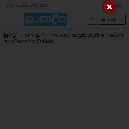
2026 අගෝස්තු 10 වන සඳුදා
Sections
මුල් පිටුව
/
එසැණ පුවත්
/
තරුණයෙකුට පහරදුන්නැයි ලක්ෂ 10 ක් ගෙවන්න
සැරයන්ට-කොස්තාපල්ට නියෝග..