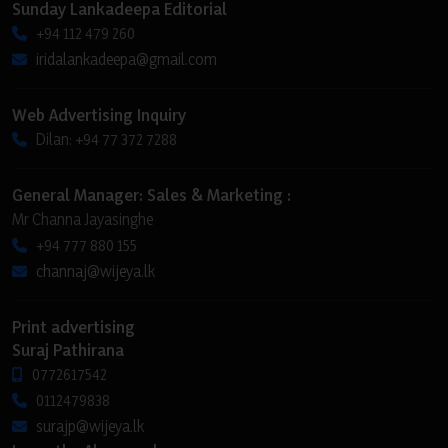
Sunday Lankadeepa Editorial
+94 112 479 260
iridalankadeepa@gmail.com
Web Advertising Inquiry
Dilan: +94 77 372 7288
General Manager: Sales & Marketing :
Mr Channa Jayasinghe
+94 777 880 155
channaj@wijeya.lk
Print advertising
Suraj Pathirana
0772617542
0112479838
surajp@wijeya.lk