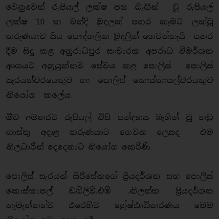
වෙනුවෙන් රුපියල් ලක්ෂ පහ බැගින් වූ රුපියල්
ලක්ෂ 10 ක වන්දි මුදලක් පහර කෑමට ලක්වූ
තරුණයාට සිය පෞද්ගලික මුදලින් ගෙවන්නැයි පහර
දීම සිදු කළ අනුරාධපුර සංචාරක අපරාධ විමර්ශන
අංශයට අනුයුක්තව සේවය කළ පොලිස් පොලිස්
සැරයන්වරයෙකුට හා පොලිස් කොස්තාපල්වරයකුට
නියෝග කලේය.
මීට අමතරව රුපියල් විසි පන්දහස බැගින් වූ නඩු
ගාස්තු අදාළ තරුණයාට ‌ගෙවන ලෙසද එම
නිලධාරීන් දෙදෙනාට නියෝග කෙරිණි.
පොලිස් සැරයන් සිරිසේනගේ ප්‍රියදර්ශන සහ පොලිස්
කොස්තාපල් ඩබ්ලිව්.එම් .නිලන්ත ප්‍රියදර්ශන
නැමැත්තන්ට එරෙහිව ශ්‍රේෂ්ඨාධිකරණය මෙම