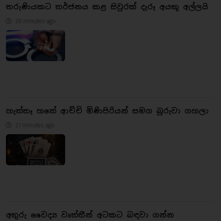
තරුණියකට තර්ජනය කළ සිවුරක් දැරූ අයකු අල්ලයි
20 minutes ago
හැත්තෑ හතේ ආච්චි මිණිපිරියන් සමග බූරුවා ගහලා
27 minutes ago
අතුරු වෛද්‍ය වෘත්තීන් අටකට බඳවා ගන්න