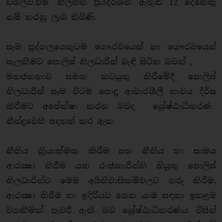
ඩබ්ලිව්.එම් .නිලන්ත ප්‍රියදර්ශන ඇතුළු 12 දෙනෙකු
නම් කරනු ලැබ තිබිණි.
සෑම පුද්ගලයෙකුටම ගෞරවයෙන් හා ගෞරවයෙන්
සැලකීමට පොලිස් නිලධාරීන් බැඳී සිටින බවත් ,
මහජනතාව සමඟ කටයුතු කිරීමේදී පොලිස්
නිලධාරීන් සෑම විටම පොදු ආචාරශීලී භාවය දීර්ඝ
කිරීමට අපේක්ෂා කරන බවද ශ්‍රේෂ්ඨාධිකරණ
තීන්දුවෙහි සදහන් කර ඇත.
නීතිය ක්‍රියාත්මක කිරීම සහ නීතිය හා සාමය
ආරක්‍ෂා කිරීම යන රාජකාරීන්හි නියුතු පොලිස්
නිලධාරින්ට මෙම අයිතිවාසිකම්වලට ගරු කිරීම,
ආරක්‍ෂා කිරීම හා ඉදිරියට ගෙන යාම සඳහා ඉහළම
වගකීමක් පැවරී ඇති බව ශ්‍රේෂ්ඨාධිකරණය විසින්