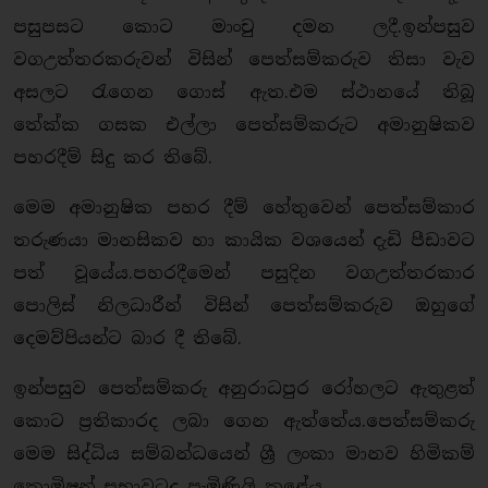
පසුපසට කොට මාංචු දමන ලදී.ඉන්පසුව
වගඋත්තරකරුවන් විසින් පෙත්සම්කරුව තිසා වැව
අසලට රැගෙන ගොස් ඇත.එම ස්ථානයේ තිබූ
තේක්ක ගසක එල්ලා පෙත්සම්කරුට අමානුෂිකව
පහරදීම් සිදු කර තිබේ.
මෙම අමානුෂික පහර දීම් හේතුවෙන් පෙත්සම්කාර
තරුණයා මානසිකව හා කායික වශයෙන් දැඩි පීඩාවට
පත් වූයේය.පහරදීමෙන් පසුදින වගඋත්තරකාර
පොලිස් නිලධාරීන් විසින් පෙත්සම්කරුව ඔහුගේ
දෙමව්පියන්ට බාර දී තිබේ.
ඉන්පසුව පෙත්සම්කරු අනුරාධපුර රෝහලට ඇතුළත්
කොට ප්‍රතිකාරද ලබා ගෙන ඇත්තේය.පෙත්සම්කරු
මෙම සිද්ධිය සම්බන්ධයෙන් ශ්‍රී ලංකා මානව හිමිකම්
කොමිෂන් සභාවටද පැමිණිලි කළේය.