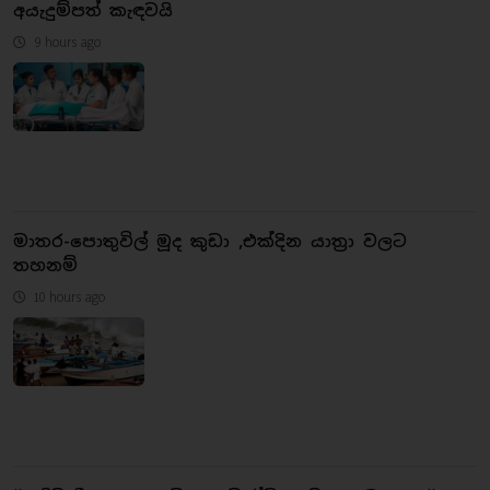
අයැදුම්පත් කැඳවයි
9 hours ago
මාතර-පොතුවිල් මූද කුඩා ,එක්දින යාත්‍රා වලට
තහනම්
10 hours ago