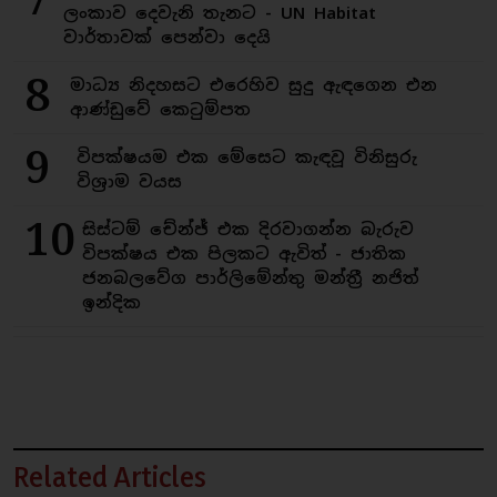
ලංකාව දෙවැනි තැනට - UN Habitat
වාර්තාවක් පෙන්වා දෙයි
8
මාධ්‍ය නිදහසට එරෙහිව සුදු ඇඳගෙන එන
ආණ්ඩුවේ කෙටුම්පත
9
විපක්ෂයම එක මේසෙට කැඳවූ විනිසුරු
විශ්‍රාම වයස
10
සිස්ටම් චේන්ජ් එක දිරවාගන්න බැරුව
විපක්ෂය එක පිලකට ඇවිත් - ජාතික
ජනබලවේග පාර්ලිමේන්තු මන්ත්‍රී නජිත්
ඉන්දික
Related Articles