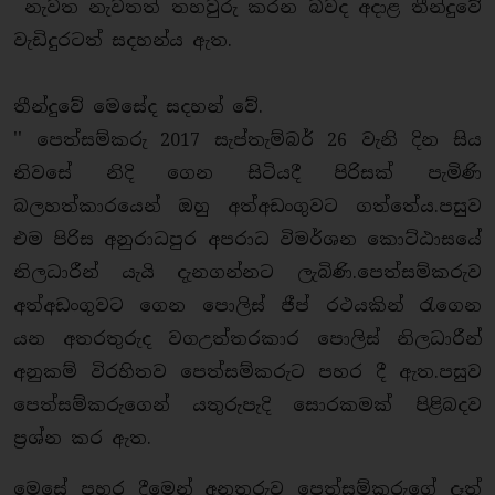
නැවත නැවතත් තහවුරු කරන බවද අදාළ තීන්දුවේ
වැඩිදුරටත් සදහන්ය ඇත.
තීන්දුවේ මෙසේද සදහන් වේ.
'' පෙත්සම්කරු 2017 සැප්තැම්බර් 26 වැනි දින සිය
නිවසේ නිදි ගෙන සිටියදී පිරිසක් පැමිණි
බලහත්කාරයෙන් ඔහු අත්අඩංගුවට ගත්තේය.පසුව
එම පිරිස අනුරාධපුර අපරාධ විමර්ශන කොට්ඨාසයේ
නිලධාරීන් යැයි දැනගන්නට ලැබිණි.පෙත්සම්කරුව
අත්අඩංගුවට ගෙන පොලිස් ජීප් රථයකින් රැගෙන
යන අතරතුරුද වගඋත්තරකාර පොලිස් නිලධාරීන්
අනුකම් විරහිතව පෙත්සම්කරුට පහර දී ඇත.පසුව
පෙත්සම්කරුගෙන් යතුරුපැදි සොරකමක් පිළිබදව
ප්‍රශ්න කර ඇත.
මෙසේ පහර දීමෙන් අනතුරුව පෙත්සම්කරුගේ දෑත්