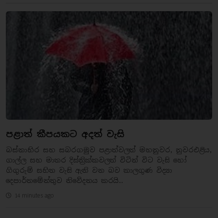
පළාත් කීපයකට අදත් වැසි
බස්නාහිර සහ සබරගමුව පළාත්වලත් මහනුවර, නුවරඑළිය,
ගාල්ල සහ මාතර දිස්ත්‍රික්කවලත් විටින් විට වැසි හෝ
ගිගුරුම් සහිත වැසි ඇති වන බව කාලගුණ විද්‍යා
දෙපාර්තමේන්තුව නිවේදනය කරයි...
14 minutes ago