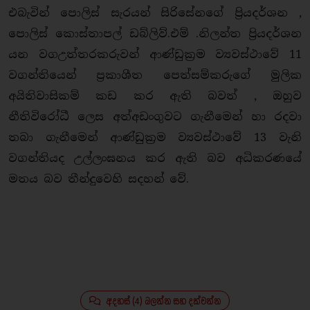
එබැවින් පොලිස් සැරයන් සිරිසේනගේ ප්‍රියදර්ශන ,
පොලිස් කොස්තාපල් ඩබ්ලිව්.එම් .නිලන්ත ප්‍රියදර්ශන
යන වගඋත්තරකරුවන් ආණ්ඩුක්‍රම ව්‍යවස්ථාවේ 11
වගන්තියෙන් ප්‍රකාශීත පෙත්සම්කරුගේ මුලික
අයිතිවාසිකම් කඩ කර ඇති බවත් , ඔහුව
නීතිවිරෝධී ලෙස අත්අඩංගුවට ගැනීමෙන් හා රදවා
තබා ගැනීමෙන් ආණ්ඩුක්‍රම ව්‍යවස්ථාවේ 13 වැනි
වගන්තියද උල්ලංඝනය කර ඇති බව අධිකරණයේ
මතය බව තීන්දුවෙහි සදහන් වේ.
අදහස් (4) බලන්න සහ දක්වන්න