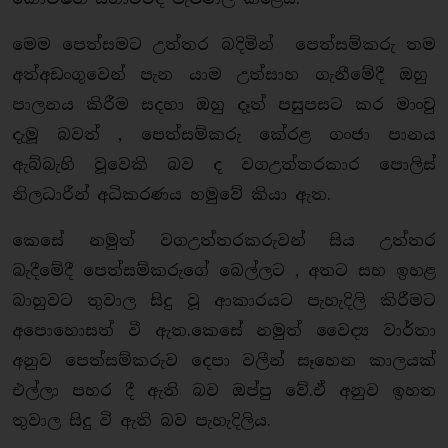
මෙම පෙත්සමට උත්තර බදිමින් පෙත්සම්කරු තම
අත්අඩංගුවෙන් පැන යාම උත්සාහ ගැනීමේදී ඔහු
පාලනය කිරීම සදහා ඔහු දෑත් පසුපසට කර මාංචු
දැමූ බවත් , පෙත්සම්කරු කේරළ ගංජා පානය
ඇබ්බැහි වූවෙකි බව ද වගඋත්තරකාර පොලිස්
නිලධාරීන් අධිකරණය හමුවේ කියා ඇත.
කෙසේ නමුත් වගඋත්තරකරුවන් සිය උත්තර
බැදීමේදී පෙත්සම්කරුගේ බෙල්ලට , අතට සහ ඉහළ
බාහුවට තුවාල සිදු වූ ආකාරයට පැහැදිලි කිරීමට
අපොහොසත් වී ඇත.කෙසේ නමුත් වෛද්‍ය වාර්තා
අනුව පෙත්සම්කරුව දෙපා වලීන් සෑහෙන කාලයක්
එල්ලා පහර දී ඇති බව ඔප්පු වේ.ඒ අනුව ඉහත
තුවාල සිදු වි ඇති බව පැහැදිලිය.