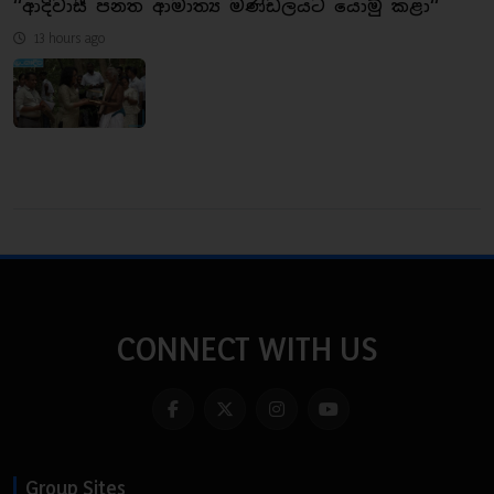
‘‘ආදිවාසී පනත ආමාත්‍ය මණ්ඩලයට යොමු කළා‘‘
13 hours ago
CONNECT WITH US
Group Sites