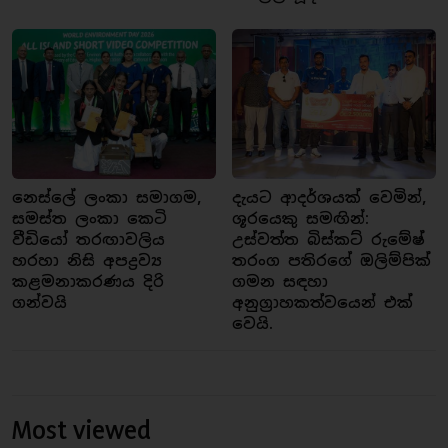
නෙස්ලේ ලංකා සමාගම,
දැයට ආදර්ශයක් වෙමින්,
සමස්ත ලංකා කෙටි
ශූරයෙකු සමඟින්:
වීඩියෝ තරඟාවලිය
උස්වත්ත බිස්කට් රුමේෂ්
හරහා නිසි අපද්‍රව්‍ය
තරංග පතිරගේ ඔලිම්පික්
කළමනාකරණය දිරි
ගමන සඳහා
ගන්වයි
අනුග්‍රාහකත්වයෙන් එක්
වෙයි.
Most viewed